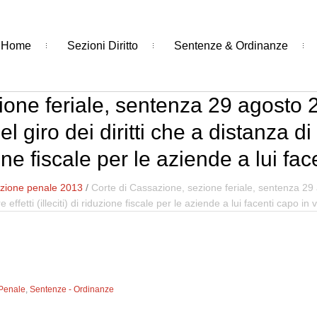
Home
Sezioni Diritto
Sentenze & Ordinanze
ione feriale, sentenza 29 agosto 
 giro dei diritti che a distanza d
uzione fiscale per le aziende a lui 
zione penale 2013
/
Corte di Cassazione, sezione feriale, sentenza 2
 effetti (illeciti) di riduzione fiscale per le aziende a lui facenti capo in
 Penale
,
Sentenze - Ordinanze