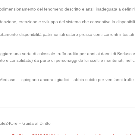
todimensionamento del fenomeno descritto e anzi, inadeguata a definirl
lla ideazione, creazione e sviluppo del sistema che consentiva la disponib
mente disponibilità patrimoniali estere presso conti correnti intestati a
eggiare una sorta di colossale truffa ordita per anni ai danni di Berlusco
 e consolidato) da parte di personaggi da lui scelti e mantenuti, nel cor
ediaset – spiegano ancora i giudici – abbia subito per vent’anni truffe
Sole24Ore – Guida al Diritto