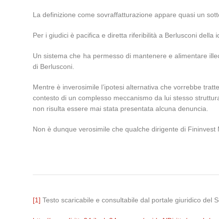
La definizione come sovraffatturazione appare quasi un sot
Per i giudici è pacifica e diretta riferibilità a Berlusconi de
Un sistema che ha permesso di mantenere e alimentare illecita
di Berlusconi.
Mentre è inverosimile l’ipotesi alternativa che vorrebbe tratt
contesto di un complesso meccanismo da lui stesso strutturato
non risulta essere mai stata presentata alcuna denuncia.
Non è dunque verosimile che qualche dirigente di Fininvest M
[1]
Testo scaricabile e consultabile dal portale giuridico del 