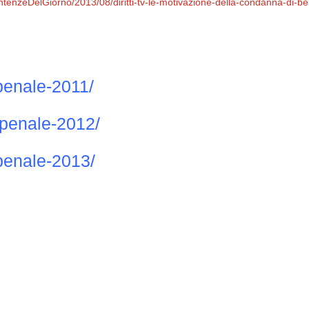
entenzeDelGiorno/2013/08/diritti-tv-le-motivazione-della-condanna-di-be
penale-2011/
penale-2012/
penale-2013/