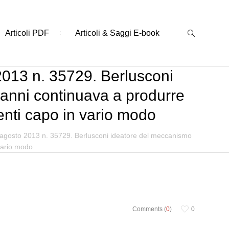
Articoli PDF
Articoli & Saggi E-book
2013 n. 35729. Berlusconi
i anni continuava a produrre
facenti capo in vario modo
9 agosto 2013 n. 35729. Berlusconi ideatore del meccanismo
 vario modo
Comments (
0
)
0