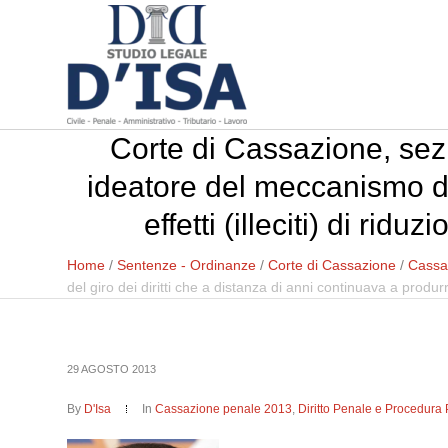
Corte di Cassazione, sez
ideatore del meccanismo del
effetti (illeciti) di rid
Home
/
Sentenze - Ordinanze
/
Corte di Cassazione
/
Cassa
del giro dei diritti che a distanza di anni continuava a produrre
29 AGOSTO 2013
By
D'Isa
In
Cassazione penale 2013
,
Diritto Penale e Procedura