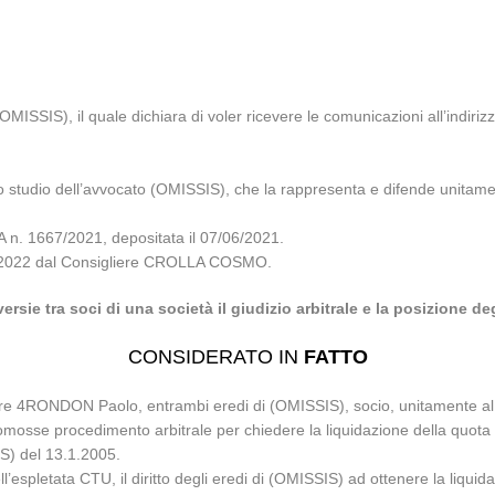
MISSIS), il quale dichiara di voler ricevere le comunicazioni all’indiriz
o studio dell’avvocato (OMISSIS), che la rappresenta e difende unitam
. 1667/2021, depositata il 07/06/2021.
/11/2022 dal Consigliere CROLLA COSMO.
ersie tra soci di una società il giudizio arbitrale e la posizione deg
CONSIDERATO IN
FATTO
nore 4RONDON Paolo, entrambi eredi di (OMISSIS), socio, unitamente al 
osse procedimento arbitrale per chiedere la liquidazione della quota 
IS) del 13.1.2005.
ll’espletata CTU, il diritto degli eredi di (OMISSIS) ad ottenere la liquid