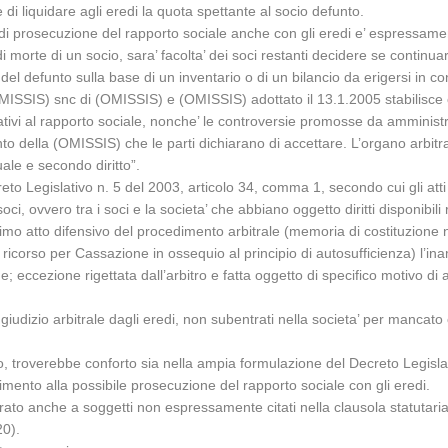
di liquidare agli eredi la quota spettante al socio defunto.
e, di prosecuzione del rapporto sociale anche con gli eredi e’ espressamen
morte di un socio, sara’ facolta’ dei soci restanti decidere se continuare 
del defunto sulla base di un inventario o di un bilancio da erigersi in co
(OMISSIS) snc di (OMISSIS) e (OMISSIS) adottato il 13.1.2005 stabilisce ch
relativi al rapporto sociale, nonche’ le controversie promosse da amminist
to della (OMISSIS) che le parti dichiarano di accettare. L’organo arbit
uale e secondo diritto”.
eto Legislativo n. 5 del 2003, articolo 34, comma 1, secondo cui gli atti
 soci, ovvero tra i soci e la societa’ che abbiano oggetto diritti disponibili 
mo atto difensivo del procedimento arbitrale (memoria di costituzione nel
ricorso per Cassazione in ossequio al principio di autosufficienza) l’ina
e; eccezione rigettata dall’arbitro e fatta oggetto di specifico motivo di
 giudizio arbitrale dagli eredi, non subentrati nella societa’ per mancato
to, troverebbe conforto sia nella ampia formulazione del Decreto Legisla
erimento alla possibile prosecuzione del rapporto sociale con gli eredi.
arbitrato anche a soggetti non espressamente citati nella clausola statuta
20).