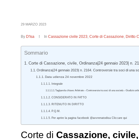
29 MARZO 2023
By
D'Isa
In
Cassazione civile 2023
,
Corte di Cassazione
,
Diritto 
Sommario
Corte di Cassazione, civile, Ordinanza|24 gennaio 2023| n. 2
Ordinanza|24 gennaio 2023| n. 2164. Controversie tra soci di una socie
Data udienza 24 novembre 2022
Integrale
Tag/parola chiave: Arbitrato – Controversie tra soci di una società – Giudizio arb
CONSIDERATO IN FATTO
RITENUTO IN DIRITTO
P.Q.M.
Per aprire la pagina facebook @avvrenatodisa Cliccare qui
Corte di
Cassazione
,
civile