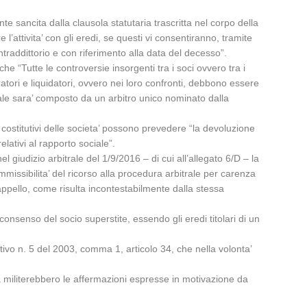
te sancita dalla clausola statutaria trascritta nel corpo della
l’attivita’ con gli eredi, se questi vi consentiranno, tramite
ntraddittorio e con riferimento alla data del decesso”.
e “Tutte le controversie insorgenti tra i soci ovvero tra i
ratori e liquidatori, ovvero nei loro confronti, debbono essere
rale sara’ composto da un arbitro unico nominato dalla
 costitutivi delle societa’ possono prevedere “la devoluzione
relativi al rapporto sociale”.
 giudizio arbitrale del 1/9/2016 – di cui all’allegato 6/D – la
mmissibilita’ del ricorso alla procedura arbitrale per carenza
 appello, come risulta incontestabilmente dalla stessa
 consenso del socio superstite, essendo gli eredi titolari di un
tivo n. 5 del 2003, comma 1, articolo 34, che nella volonta’
ria militerebbero le affermazioni espresse in motivazione da