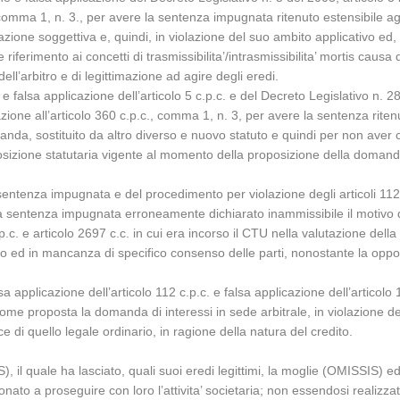
, comma 1, n. 3., per avere la sentenza impugnata ritenuto estensibile ag
zione soggettiva e, quindi, in violazione del suo ambito applicativo ed, altr
 riferimento ai concetti di trasmissibilita’/intrasmissibilita’ mortis caus
 dell’arbitro e di legittimazione ad agire degli eredi.
e falsa applicazione dell’articolo 5 c.p.c. e del Decreto Legislativo n. 
lazione all’articolo 360 c.p.c., comma 1, n. 3, per avere la sentenza ri
da, sostituito da altro diverso e nuovo statuto e quindi per non aver c
sposizione statutaria vigente al momento della proposizione della domanda
la sentenza impugnata e del procedimento per violazione degli articoli 112,
e la sentenza impugnata erroneamente dichiarato inammissibile il motivo 
p.c. e articolo 2697 c.c. in cui era incorso il CTU nella valutazione dell
ro ed in mancanza di specifico consenso delle parti, nonostante la opposiz
a applicazione dell’articolo 112 c.p.c. e falsa applicazione dell’articolo 
me proposta la domanda di interessi in sede arbitrale, in violazione de
 di quello legale ordinario, in ragione della natura del credito.
, il quale ha lasciato, quali suoi eredi legittimi, la moglie (OMISSIS) e
onato a proseguire con loro l’attivita’ societaria; non essendosi realizza