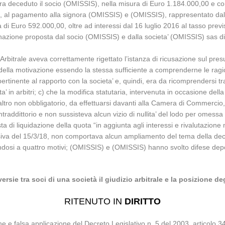
ui era deceduto il socio (OMISSIS), nella misura di Euro 1.184.000,00 
ia, al pagamento alla signora (OMISSIS) e (OMISSIS), rappresentato dal
i Euro 592.000,00, oltre ad interessi dal 16 luglio 2016 al tasso previ
gnazione proposta dal socio (OMISSIS) e dalla societa’ (OMISSIS) sas di
bitrale aveva correttamente rigettato l’istanza di ricusazione sul presup
della motivazione essendo la stessa sufficiente a comprenderne le ragioni
ertinente al rapporto con la societa’ e, quindi, era da ricomprendersi tra
 in arbitri; c) che la modifica statutaria, intervenuta in occasione dell
altro non obbligatorio, da effettuarsi davanti alla Camera di Commercio, 
ntraddittorio e non sussisteva alcun vizio di nullita’ del lodo per omess
a di liquidazione della quota “in aggiunta agli interessi e rivalutazione 
lusiva del 15/3/18, non comportava alcun ampliamento del tema della dec
osi a quattro motivi; (OMISSIS) e (OMISSIS) hanno svolto difese depo
ersie tra soci di una società il giudizio arbitrale e la posizione deg
RITENUTO IN
DIRITTO
 e falsa applicazione del Decreto Legislativo n. 5 del 2003, articolo 34 e