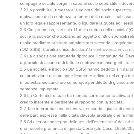
compagine sociale sorge in capo al socio superstite il dovere 
2.2 La possibilita’, rimessa alla volonta’ del socio superstit
motivazione della sentenza, a tenore della quale ” nel caso di 
un loro legale rappresentante, o liquidare la quota agli eredi 
2.3 Cio’ premesso, l’articolo 11 dello statuto della societa’ 
soci e la societa’ che abbiano ad oggetto diritti disponibili 
risolte mediante arbitrato amministrato secondo il regolamen
(OMISSIS). L’arbitro unico decidera’ la controversia in via rit
2.4 La disposizione statutaria riproduce il contenuto del Decr
agli arbitri di alcune o di tutte le controversie insorgenti tra i
2.5 La societa’ e il socio (OMISSIS) hanno dedotto sin dal pri
cui produzione e’ stata specificamente indicata nel corpo del 
di potestas iudicandi e/o comunque per difetto di giurisdizion
sentenza impugnata.
2.6 La Corte distrettuale ha ritenuto correttamente attivato il
credito inerente e pertinente al rapporto con la societa’.
2.7 Tale interpretazione estensiva, secondo i giudici di meri
delle parti espressa nella citata clausola arbitrale che fa rif
2.8 Ad ulteriore sostegno delle tesi dell’estensibilita’ dell’
una recente pronuncia di questa Corte (cfr. Cass. 16556/20