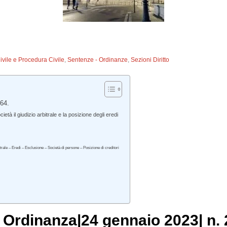
Civile e Procedura Civile
,
Sentenze - Ordinanze
,
Sezioni Diritto
164.
tà il giudizio arbitrale e la posizione degli eredi
itrale – Eredi – Esclusione – Società di persone – Posizione di creditori
, Ordinanza|24 gennaio 2023| n. 