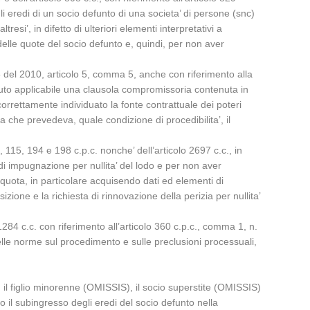
li eredi di un socio defunto di una societa’ di persone (snc)
esi’, in difetto di ulteriori elementi interpretativi a
a delle quote del socio defunto e, quindi, per non aver
28 del 2010, articolo 5, comma 5, anche con riferimento alla
tenuto applicabile una clausola compromissoria contenuta in
orrettamente individuato la fonte contrattuale dei poteri
 che prevedeva, quale condizione di procedibilita’, il
 115, 194 e 198 c.p.c. nonche’ dell’articolo 2697 c.c., in
di impugnazione per nullita’ del lodo e per non aver
a quota, in particolare acquisendo dati ed elementi di
ione e la richiesta di rinnovazione della perizia per nullita’
1284 c.c. con riferimento all’articolo 360 c.p.c., comma 1, n.
lle norme sul procedimento e sulle preclusioni processuali,
d il figlio minorenne (OMISSIS), il socio superstite (OMISSIS)
to il subingresso degli eredi del socio defunto nella