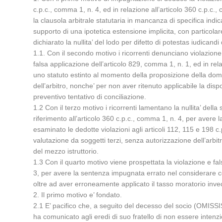
c.p.c., comma 1, n. 4, ed in relazione all’articolo 360 c.p.c.
la clausola arbitrale statutaria in mancanza di specifica indica
supporto di una ipotetica estensione implicita, con particolare
dichiarato la nullita’ del lodo per difetto di potestas iudicandi
1.1. Con il secondo motivo i ricorrenti denunciano violazione 
falsa applicazione dell’articolo 829, comma 1, n. 1, ed in re
uno statuto estinto al momento della proposizione della doman
dell’arbitro, nonche’ per non aver ritenuto applicabile la di
preventivo tentativo di conciliazione.
1.2 Con il terzo motivo i ricorrenti lamentano la nullita’ del
riferimento all’articolo 360 c.p.c., comma 1, n. 4, per aver
esaminato le dedotte violazioni agli articoli 112, 115 e 198 c.
valutazione da soggetti terzi, senza autorizzazione dell’arbit
del mezzo istruttorio.
1.3 Con il quarto motivo viene prospettata la violazione e fals
3, per avere la sentenza impugnata errato nel considerare co
oltre ad aver erroneamente applicato il tasso moratorio invece
2. Il primo motivo e’ fondato.
2.1 E’ pacifico che, a seguito del decesso del socio (OMISSIS)
ha comunicato agli eredi di suo fratello di non essere intenzi