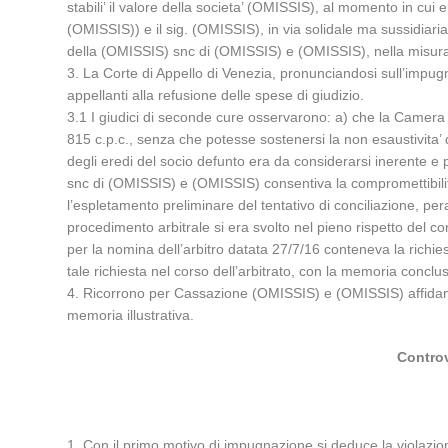
stabili’ il valore della societa’ (OMISSIS), al momento in c
(OMISSIS)) e il sig. (OMISSIS), in via solidale ma sussidiar
della (OMISSIS) snc di (OMISSIS) e (OMISSIS), nella misura d
3. La Corte di Appello di Venezia, pronunciandosi sull’impu
appellanti alla refusione delle spese di giudizio.
3.1 I giudici di seconde cure osservarono: a) che la Camera Ar
815 c.p.c., senza che potesse sostenersi la non esaustivita’ 
degli eredi del socio defunto era da considerarsi inerente e p
snc di (OMISSIS) e (OMISSIS) consentiva la compromettibilita’
l’espletamento preliminare del tentativo di conciliazione, per
procedimento arbitrale si era svolto nel pieno rispetto del co
per la nomina dell’arbitro datata 27/7/16 conteneva la richiest
tale richiesta nel corso dell’arbitrato, con la memoria conc
4. Ricorrono per Cassazione (OMISSIS) e (OMISSIS) affidand
memoria illustrativa.
Controv
1. Con il primo motivo di impugnazione si deduce la violazione