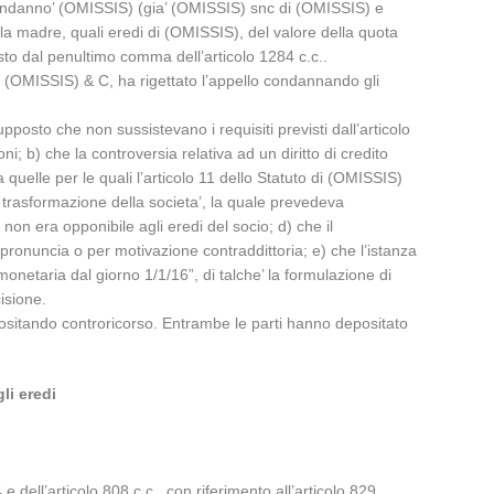
e condanno’ (OMISSIS) (gia’ (OMISSIS) snc di (OMISSIS) e
la madre, quali eredi di (OMISSIS), del valore della quota
sto dal penultimo comma dell’articolo 1284 c.c..
 (OMISSIS) & C, ha rigettato l’appello condannando gli
posto che non sussistevano i requisiti previsti dall’articolo
; b) che la controversia relativa ad un diritto di credito
 quelle per le quali l’articolo 11 dello Statuto di (OMISSIS)
a trasformazione della societa’, la quale prevedeva
non era opponibile agli eredi del socio; d) che il
a pronuncia o per motivazione contraddittoria; e) che l’istanza
monetaria dal giorno 1/1/16”, di talche’ la formulazione di
isione.
sitando controricorso. Entrambe le parti hanno depositato
li eredi
 dell’articolo 808 c.c., con riferimento all’articolo 829