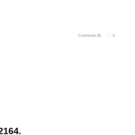
Comments (
0
)
0
2164.