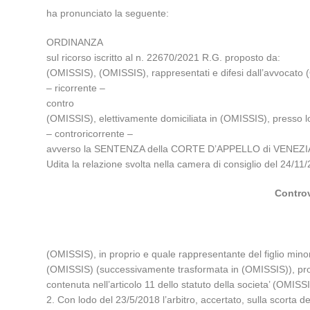
ha pronunciato la seguente:
ORDINANZA
sul ricorso iscritto al n. 22670/2021 R.G. proposto da:
(OMISSIS), (OMISSIS), rappresentati e difesi dall’avvocato (O
– ricorrente –
contro
(OMISSIS), elettivamente domiciliata in (OMISSIS), presso l
– controricorrente –
avverso la SENTENZA della CORTE D’APPELLO di VENEZIA n
Udita la relazione svolta nella camera di consiglio del 24
Controv
(OMISSIS), in proprio e quale rappresentante del figlio mi
(OMISSIS) (successivamente trasformata in (OMISSIS)), prom
contenuta nell’articolo 11 dello statuto della societa’ (OMISS
2. Con lodo del 23/5/2018 l’arbitro, accertato, sulla scorta de