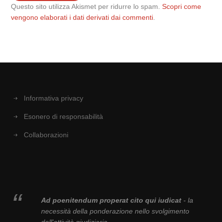
Questo sito utilizza Akismet per ridurre lo spam.
Scopri come
vengono elaborati i dati derivati dai commenti
.
Informativa privacy
Esonero di responsabilità
Collaborazioni
Ad poenitendum properat cito qui iudicat
- la
necessità della ponderazione nello svolgimento