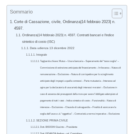
Sommario
Corte di Cassazione, civile, Ordinanza|14 febbraio 2023| n.
4597.
Ordinanza|14 febbraio 2023| n. 4597. Contratti bancari e l’indice
sintetico di costo (ISC)
Data udienza 13 dicembre 2022
Integrale
Tag/parola chiave: Mutuo – Usura bancaria – Superamento del “tasso soglia” –
Commissione di estinzione anticipata del finanziamento – Irrilevanza – Natura di
remunerazione – Esclusione – Natura di corrispettivo per lo scioglimento
anticipato degli impegni a quella connessi – Parte mutuataria – Interesse ad
agire per la declaratoria di usurarietà degli interessi moratori – Esclusione in
caso di assenza dei presupposti della mora per avere l’obbligato adempiuto al
pagamento di tutti i ratei – Indice sintetico di costo – Funzionalità – Natura di
interesse – Esclusione – Clausola di salvaguardia – Finalità di assicurare la
soglia dell’usura c.d. “oggettiva” – Contrarietà a norme imperative – Esclusione
SEZIONE PRIMA CIVILE
Dott. BISOGNI Giacinto – Presidente
Dott. FIDANZIA Andrea – rel. Consigliere