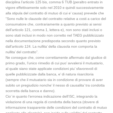
disciplina l’articolo 125 bis, comma 6 TUB (peraltro entrato in
vigore effettivamente solo nel 2010 e quindi successivamente
alla stipula del contratto di mutuo di cui e’ causa) prevede che
“Sono nulle le clausole del contratto relative a costi a carico del
consumatore che, contrariamente a quanto previsto ai sensi
dell’articolo 121, comma 1, lettera e), non sono stati inclusi o
sono stati inclusi in modo non corretto nel TAEG pubblicizzato
nella documentazione predisposta secondo quanto previsto
dall’articolo 124. La nullita’ della clausola non comporta la
nullita’ del contratto”.
Ne consegue che, come correttamente affermato dal giudice di
primo grado, l’unico rimedio di cui puo’ avvalersi il mutuatario,
al quale siano state applicate condizioni piu’ sfavorevoli di
quelle pubblicizzate dalla banca, e’ di natura risarcitoria
(sempre che il mutuatario sia in condizione di provare di aver
subito un pregiudizio nonche’ il nesso di causalita’ tra condotta
scorretta della banca e danno).
Cio’ in quanto l’erronea indicazione dell’ISC, integrando la
violazione di una regola di condotta della banca (dovere di
informazione trasparente delle condizioni del contratto di mutuo