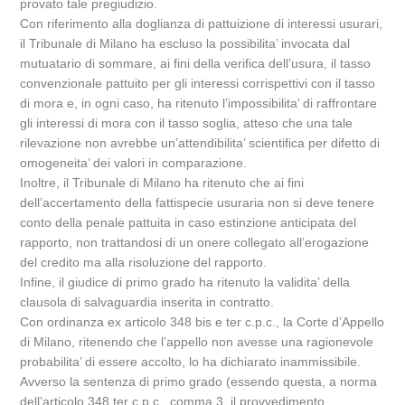
provato tale pregiudizio.
Con riferimento alla doglianza di pattuizione di interessi usurari,
il Tribunale di Milano ha escluso la possibilita’ invocata dal
mutuatario di sommare, ai fini della verifica dell’usura, il tasso
convenzionale pattuito per gli interessi corrispettivi con il tasso
di mora e, in ogni caso, ha ritenuto l’impossibilita’ di raffrontare
gli interessi di mora con il tasso soglia, atteso che una tale
rilevazione non avrebbe un’attendibilita’ scientifica per difetto di
omogeneita’ dei valori in comparazione.
Inoltre, il Tribunale di Milano ha ritenuto che ai fini
dell’accertamento della fattispecie usuraria non si deve tenere
conto della penale pattuita in caso estinzione anticipata del
rapporto, non trattandosi di un onere collegato all’erogazione
del credito ma alla risoluzione del rapporto.
Infine, il giudice di primo grado ha ritenuto la validita’ della
clausola di salvaguardia inserita in contratto.
Con ordinanza ex articolo 348 bis e ter c.p.c., la Corte d’Appello
di Milano, ritenendo che l’appello non avesse una ragionevole
probabilita’ di essere accolto, lo ha dichiarato inammissibile.
Avverso la sentenza di primo grado (essendo questa, a norma
dell’articolo 348 ter c.p.c., comma 3, il provvedimento