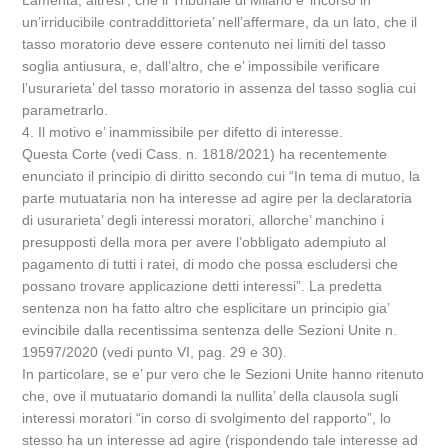
Lamenta, altresi’, che il Tribunale di Milano e’ incorso in
un’irriducibile contraddittorieta’ nell’affermare, da un lato, che il
tasso moratorio deve essere contenuto nei limiti del tasso
soglia antiusura, e, dall’altro, che e’ impossibile verificare
l’usurarieta’ del tasso moratorio in assenza del tasso soglia cui
parametrarlo.
4. Il motivo e’ inammissibile per difetto di interesse.
Questa Corte (vedi Cass. n. 1818/2021) ha recentemente
enunciato il principio di diritto secondo cui “In tema di mutuo, la
parte mutuataria non ha interesse ad agire per la declaratoria
di usurarieta’ degli interessi moratori, allorche’ manchino i
presupposti della mora per avere l’obbligato adempiuto al
pagamento di tutti i ratei, di modo che possa escludersi che
possano trovare applicazione detti interessi”. La predetta
sentenza non ha fatto altro che esplicitare un principio gia’
evincibile dalla recentissima sentenza delle Sezioni Unite n.
19597/2020 (vedi punto VI, pag. 29 e 30).
In particolare, se e’ pur vero che le Sezioni Unite hanno ritenuto
che, ove il mutuatario domandi la nullita’ della clausola sugli
interessi moratori “in corso di svolgimento del rapporto”, lo
stesso ha un interesse ad agire (rispondendo tale interesse ad