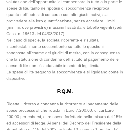
valutazione dell’opportunita’ di compensare in tutto o in parte le
spese di lite, tanto nell’ipotesi di soccombenza reciproca,
quanto nell’ipotesi di concorso con altri giusti motivi, sia
provvedere alla loro quantificazione, senza eccedere i limiti
(minimi, ove previsti e) massimi fissati dalle tabelle vigenti (vedi
Cass. n. 19613 del 04/08/2017).
Nel caso di specie, la societa’ ricorrente e’ risultata
incontestabilmente soccombente su tutte le questioni
sottoposte all’esame dei giudici di merito, con la conseguenza
che la statuizione di condanna dell’istituto al pagamento delle
spese di lite non e’ sindacabile in sede di legittimita’.
Le spese di lite seguono la soccombenza e si liquidano come in
dispositivo.
P.Q.M.
Rigetta il ricorso e condanna la ricorrente al pagamento delle
spese processuali che liquida in Euro 7.200,00, di cui Euro
200,00 per esborsi, oltre spese forfettarie nella misura del 15%
ed accessori di legge. Ai sensi del Decreto del Presidente della
Repubblica n. 115 del 2002, articolo 13, comma 1 quater, da’