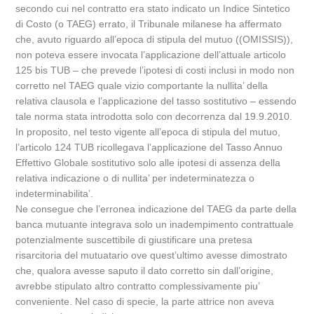
secondo cui nel contratto era stato indicato un Indice Sintetico
di Costo (o TAEG) errato, il Tribunale milanese ha affermato
che, avuto riguardo all’epoca di stipula del mutuo ((OMISSIS)),
non poteva essere invocata l’applicazione dell’attuale articolo
125 bis TUB – che prevede l’ipotesi di costi inclusi in modo non
corretto nel TAEG quale vizio comportante la nullita’ della
relativa clausola e l’applicazione del tasso sostitutivo – essendo
tale norma stata introdotta solo con decorrenza dal 19.9.2010.
In proposito, nel testo vigente all’epoca di stipula del mutuo,
l’articolo 124 TUB ricollegava l’applicazione del Tasso Annuo
Effettivo Globale sostitutivo solo alle ipotesi di assenza della
relativa indicazione o di nullita’ per indeterminatezza o
indeterminabilita’.
Ne consegue che l’erronea indicazione del TAEG da parte della
banca mutuante integrava solo un inadempimento contrattuale
potenzialmente suscettibile di giustificare una pretesa
risarcitoria del mutuatario ove quest’ultimo avesse dimostrato
che, qualora avesse saputo il dato corretto sin dall’origine,
avrebbe stipulato altro contratto complessivamente piu’
conveniente. Nel caso di specie, la parte attrice non aveva