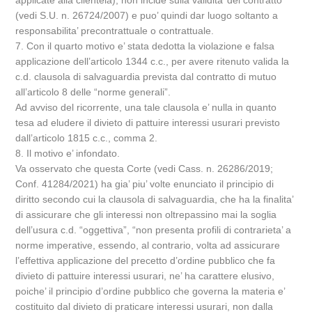
applicate alla clientela), non incide sulla validita’ del contratto
(vedi S.U. n. 26724/2007) e puo’ quindi dar luogo soltanto a
responsabilita’ precontrattuale o contrattuale.
7. Con il quarto motivo e’ stata dedotta la violazione e falsa
applicazione dell’articolo 1344 c.c., per avere ritenuto valida la
c.d. clausola di salvaguardia prevista dal contratto di mutuo
all’articolo 8 delle “norme generali”.
Ad avviso del ricorrente, una tale clausola e’ nulla in quanto
tesa ad eludere il divieto di pattuire interessi usurari previsto
dall’articolo 1815 c.c., comma 2.
8. Il motivo e’ infondato.
Va osservato che questa Corte (vedi Cass. n. 26286/2019;
Conf. 41284/2021) ha gia’ piu’ volte enunciato il principio di
diritto secondo cui la clausola di salvaguardia, che ha la finalita’
di assicurare che gli interessi non oltrepassino mai la soglia
dell’usura c.d. “oggettiva”, “non presenta profili di contrarieta’ a
norme imperative, essendo, al contrario, volta ad assicurare
l’effettiva applicazione del precetto d’ordine pubblico che fa
divieto di pattuire interessi usurari, ne’ ha carattere elusivo,
poiche’ il principio d’ordine pubblico che governa la materia e’
costituito dal divieto di praticare interessi usurari, non dalla