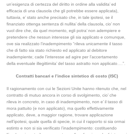
un’esigenza di certezza del diritto in ordine alla validita’ ed
efficacia di una clausola che gli potrebbe essere applicata),
tuttavia, e’ stato anche precisato che, in tale ipotesi, se il
finanziato ottenga sentenza di nullita’ della clausola, cio’ non
vuol dire che, da quel momento, egli potra’ non adempiere e
pretendere che nessun interesse gli sia applicato e comunque,
ove sia realizzato l’inadempimento “rileva unicamente il tasso
che di fatto sia stato richiesto ed applicato al debitore
inadempiente; cade l’interesse ad agire per l’accertamento
della eventuale illegittimita’ del tasso astratto non applicato….”.
Contratti bancari e l’indice sintetico di costo (ISC)
Il ragionamento con cui le Sezioni Unite hanno ritenuto che, nel
contratto di mutuo ancora in corso di svolgimento, cio’ che
rileva in concreto, in caso di inadempimento, non e’ il tasso di
mora pattuito (e non applicato), ma quello effettivamente
applicato, deve, a maggior ragione, trovare applicazione
nell’ipotesi, quale quella di specie, in cui il rapporto si sia ormai
estinto e non si sia verificato l’inadempimento: costituendo