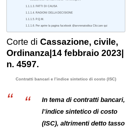
FATTI DI CAUSA
RAGIONI DELLA DECISIONE
P.Q.M.
Per aprire la pagina facebook @avvrenatodisa Cliccare qui
Corte di
Cassazione
,
civile
,
Ordinanza|14 febbraio 2023|
n. 4597.
Contratti bancari e l’indice sintetico di costo (ISC)
In tema di contratti bancari,
l’indice sintetico di costo
(ISC), altrimenti detto tasso