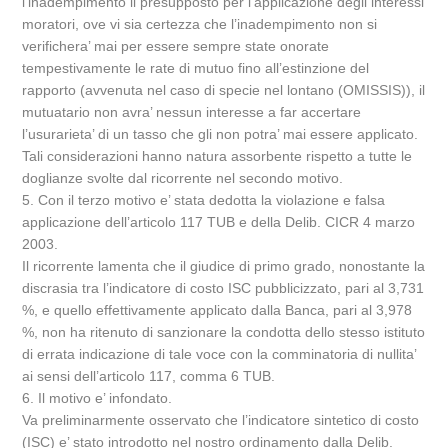
l’inadempimento il presupposto per l’applicazione degli interessi
moratori, ove vi sia certezza che l’inadempimento non si
verifichera’ mai per essere sempre state onorate
tempestivamente le rate di mutuo fino all’estinzione del
rapporto (avvenuta nel caso di specie nel lontano (OMISSIS)), il
mutuatario non avra’ nessun interesse a far accertare
l’usurarieta’ di un tasso che gli non potra’ mai essere applicato.
Tali considerazioni hanno natura assorbente rispetto a tutte le
doglianze svolte dal ricorrente nel secondo motivo.
5. Con il terzo motivo e’ stata dedotta la violazione e falsa
applicazione dell’articolo 117 TUB e della Delib. CICR 4 marzo
2003.
Il ricorrente lamenta che il giudice di primo grado, nonostante la
discrasia tra l’indicatore di costo ISC pubblicizzato, pari al 3,731
%, e quello effettivamente applicato dalla Banca, pari al 3,978
%, non ha ritenuto di sanzionare la condotta dello stesso istituto
di errata indicazione di tale voce con la comminatoria di nullita’
ai sensi dell’articolo 117, comma 6 TUB.
6. Il motivo e’ infondato.
Va preliminarmente osservato che l’indicatore sintetico di costo
(ISC) e’ stato introdotto nel nostro ordinamento dalla Delib.