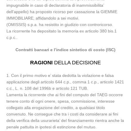
impugnabile in caso di declaratoria di inammissibilita’
dell’appello) ha proposto ricorso per cassazione la GIEMME
IMMOBILIARE, affidandolo a sei motivi.
(OMISSIS) s.p.a. ha resistito in giudizio con controricorso.
La ricorrente ha depositato la memoria ex articolo 380 bis.1
c.p.c..
Contratti bancari e l’indice sintetico di costo (ISC)
RAGIONI
DELLA DECISIONE
1. Con il primo motivo e’ stata dedotta la violazione e falsa
applicazione degli articolo 644 c.p., comma 1 c.p., articolo 1421
c.c., L. n. 108 del 1996b e articolo 121 TUB.
Lamenta la ricorrente che ai fini del computo del TAEG occorre
tenere conto di ogni onere, spesa, commissione, interesse
collegato alla erogazione del credito, a qualsiasi titolo
convenuto. Ne consegue che tra i costi da considerare ai fini
della verifica della usurarieta’ del finanziamento rientra anche la
penale pattuita in ipotesi di estinzione del mutuo.