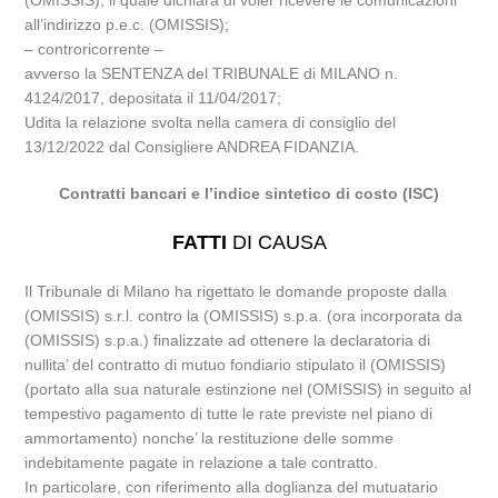
(OMISSIS), il quale dichiara di voler ricevere le comunicazioni
all’indirizzo p.e.c. (OMISSIS);
– controricorrente –
avverso la SENTENZA del TRIBUNALE di MILANO n.
4124/2017, depositata il 11/04/2017;
Udita la relazione svolta nella camera di consiglio del
13/12/2022 dal Consigliere ANDREA FIDANZIA.
Contratti bancari e l’indice sintetico di costo (ISC)
FATTI
DI CAUSA
Il Tribunale di Milano ha rigettato le domande proposte dalla
(OMISSIS) s.r.l. contro la (OMISSIS) s.p.a. (ora incorporata da
(OMISSIS) s.p.a.) finalizzate ad ottenere la declaratoria di
nullita’ del contratto di mutuo fondiario stipulato il (OMISSIS)
(portato alla sua naturale estinzione nel (OMISSIS) in seguito al
tempestivo pagamento di tutte le rate previste nel piano di
ammortamento) nonche’ la restituzione delle somme
indebitamente pagate in relazione a tale contratto.
In particolare, con riferimento alla doglianza del mutuatario