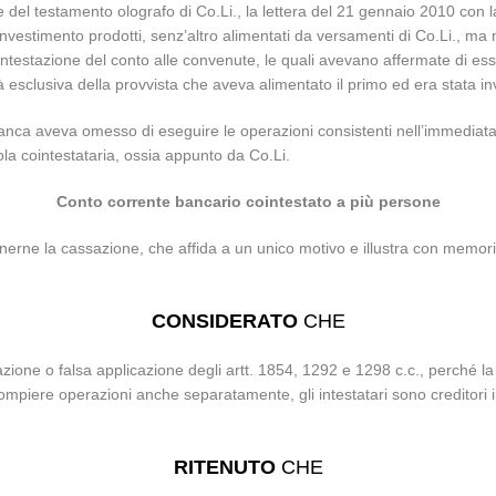
one del testamento olografo di Co.Li., la lettera del 21 gennaio 2010 con 
’investimento prodotti, senz’altro alimentati da versamenti di Co.Li., ma
cointestazione del conto alle convenute, le quali avevano affermate di esse
à esclusiva della provvista che aveva alimentato il primo ed era stata i
anca aveva omesso di eseguire le operazioni consistenti nell’immediata 
sola cointestataria, ossia appunto da Co.Li.
Conto corrente bancario cointestato a più persone
erne la cassazione, che affida a un unico motivo e illustra con memoria
CONSIDERATO
CHE
iolazione o falsa applicazione degli artt. 1854, 1292 e 1298 c.c., perché
ompiere operazioni anche separatamente, gli intestatari sono creditori i
RITENUTO
CHE