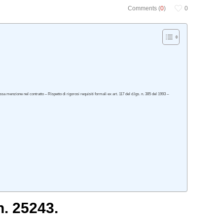
Comments (
0
)
0
menzione nel contratto – Rispetto di rigorosi requisiti formali ex art. 117 del d.lgs. n. 385 del 1993 –
n. 25243.