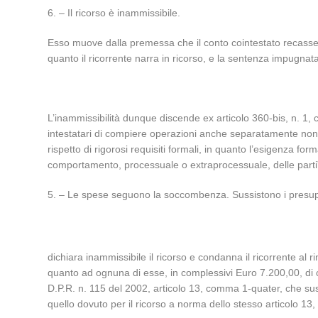
6. – Il ricorso è inammissibile.
Esso muove dalla premessa che il conto cointestato recasse
quanto il ricorrente narra in ricorso, e la sentenza impugnat
L’inammissibilità dunque discende ex articolo 360-bis, n. 1, c
intestatari di compiere operazioni anche separatamente non 
rispetto di rigorosi requisiti formali, in quanto l’esigenza fo
comportamento, processuale o extraprocessuale, delle parti
5. – Le spese seguono la soccombenza. Sussistono i presuppo
dichiara inammissibile il ricorso e condanna il ricorrente al r
quanto ad ognuna di esse, in complessivi Euro 7.200,00, di cu
D.P.R. n. 115 del 2002, articolo 13, comma 1-quater, che sussis
quello dovuto per il ricorso a norma dello stesso articolo 13