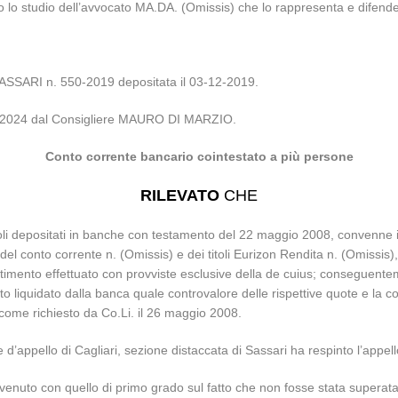
 lo studio dell’avvocato MA.DA. (Omissis) che lo rappresenta e difend
SARI n. 550-2019 depositata il 03-12-2019.
-04-2024 dal Consigliere MAURO DI MARZIO.
Conto corrente bancario cointestato a più persone
RILEVATO
CHE
titoli depositati in banche con testamento del 22 maggio 2008, convenne i
i. del conto corrente n. (Omissis) e dei titoli Eurizon Rendita n. (Omissi
estimento effettuato con provviste esclusive della de cuius; conseguent
uanto liquidato dalla banca quale controvalore delle rispettive quote e la
o, come richiesto da Co.Li. il 26 maggio 2008.
te d’appello di Cagliari, sezione distaccata di Sassari ha respinto l’ap
venuto con quello di primo grado sul fatto che non fosse stata superata l