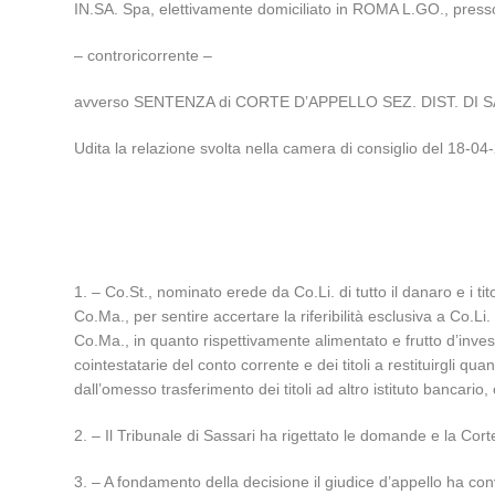
IN.SA. Spa, elettivamente domiciliato in ROMA L.GO., presso
– controricorrente –
avverso SENTENZA di CORTE D’APPELLO SEZ. DIST. DI SAS
Udita la relazione svolta nella camera di consiglio del 18
1. – Co.St., nominato erede da Co.Li. di tutto il danaro e i 
Co.Ma., per sentire accertare la riferibilità esclusiva a Co.L
Co.Ma., in quanto rispettivamente alimentato e frutto d’inv
cointestatarie del conto corrente e dei titoli a restituirgli q
dall’omesso trasferimento dei titoli ad altro istituto bancari
2. – Il Tribunale di Sassari ha rigettato le domande e la Cor
3. – A fondamento della decisione il giudice d’appello ha con