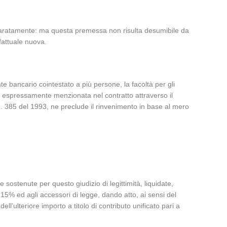
eparatamente: ma questa premessa non risulta desumibile da
fattuale nuova.
te bancario cointestato a più persone, la facoltà per gli
a espressamente menzionata nel contratto attraverso il
s. n. 385 del 1993, ne preclude il rinvenimento in base al mero
e sostenute per questo giudizio di legittimità, liquidate,
 15% ed agli accessori di legge, dando atto, ai sensi del
l’ulteriore importo a titolo di contributo unificato pari a