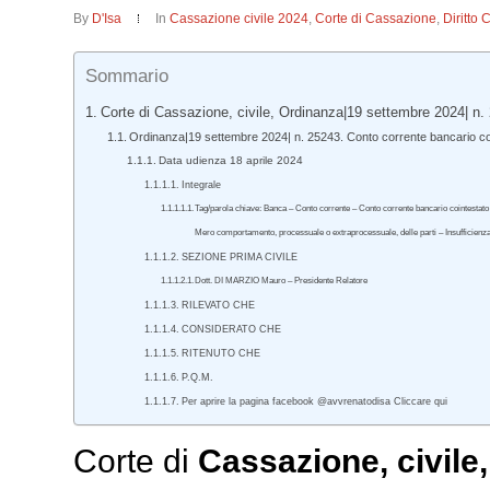
By
D'Isa
In
Cassazione civile 2024
,
Corte di Cassazione
,
Diritto 
Sommario
Corte di Cassazione, civile, Ordinanza|19 settembre 2024| n.
Ordinanza|19 settembre 2024| n. 25243. Conto corrente bancario co
Data udienza 18 aprile 2024
Integrale
Tag/parola chiave: Banca – Conto corrente – Conto corrente bancario cointestato a
Mero comportamento, processuale o extraprocessuale, delle parti – Insufficienz
SEZIONE PRIMA CIVILE
Dott. DI MARZIO Mauro – Presidente Relatore
RILEVATO CHE
CONSIDERATO CHE
RITENUTO CHE
P.Q.M.
Per aprire la pagina facebook @avvrenatodisa Cliccare qui
Corte di
Cassazione
,
civile