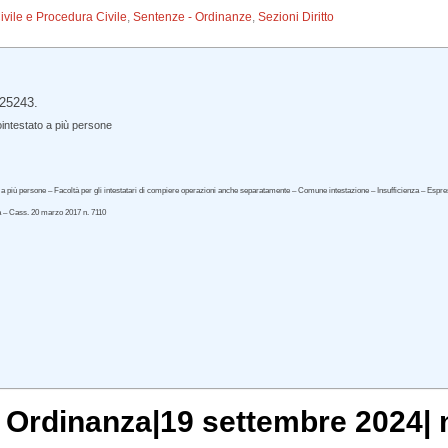
Civile e Procedura Civile
,
Sentenze - Ordinanze
,
Sezioni Diritto
 25243.
intestato a più persone
 più persone – Facoltà per gli intestatari di compiere operazioni anche separatamente – Comune intestazione – Insufficienza – Espressa 
a – Cass. 20 marzo 2017 n. 7110
, Ordinanza|19 settembre 2024| 