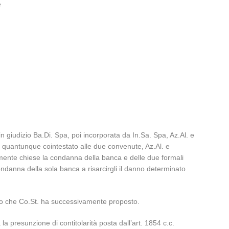
e
n giudizio Ba.Di. Spa, poi incorporata da In.Sa. Spa, Az.Al. e
s), quantunque cointestato alle due convenute, Az.Al. e
emente chiese la condanna della banca e delle due formali
 condanna della sola banca a risarcirgli il danno determinato
pello che Co.St. ha successivamente proposto.
a presunzione di contitolarità posta dall’art. 1854 c.c.