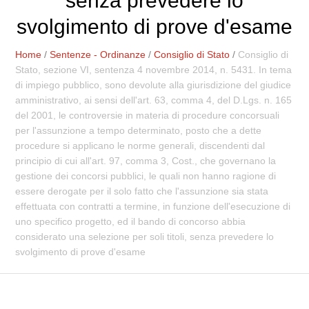
senza prevedere lo
svolgimento di prove d'esame
Home
/
Sentenze - Ordinanze
/
Consiglio di Stato
/
Consiglio di
Stato, sezione VI, sentenza 4 novembre 2014, n. 5431. In tema
di impiego pubblico, sono devolute alla giurisdizione del giudice
amministrativo, ai sensi dell'art. 63, comma 4, del D.Lgs. n. 165
del 2001, le controversie in materia di procedure concorsuali
per l'assunzione a tempo determinato, posto che a dette
procedure si applicano le norme generali, discendenti dal
principio di cui all'art. 97, comma 3, Cost., che governano la
gestione dei concorsi pubblici, le quali non hanno ragione di
essere derogate per il solo fatto che l'assunzione sia stata
effettuata con contratti a termine, in funzione dell'esecuzione di
uno specifico progetto, ed il bando di concorso abbia
considerato una selezione per soli titoli, senza prevedere lo
svolgimento di prove d'esame