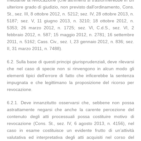
mediante la revocazione (che altrimenti si trasformerebbe in un
ulteriore grado di giudizio, non previsto dall’ordinamento, Cons.
St., sez. III, 8 ottobre 2012, n. 5212; sez. IV, 28 ottobre 2013, n.
5187; sez. V, 11 giugno 2013, n. 3210; 18 ottobre 2012, n.
5353; 26 marzo 2012, n. 1725; sez. VI, C.d.S., sez. VI, 2
febbraio 2012, n. 587; 15 maggio 2012, n. 2781; 16 settembre
2011, n. 5162; Cass. Civ., sez. I, 23 gennaio 2012, n. 836; sez.
II, 31 marzo 2011, n. 7488).
6.2. Sulla base di questi principi giurisprudenziali, deve rilevarsi
che nel caso di specie non si rinvengono in alcun modo gli
elementi tipici dell’errore di fatto che inficerebbe la sentenza
impugnata e che legittimano la proposizione del ricorso per
revocazione.
6.2.1. Deve innanzitutto osservarsi che, sebbene non possa
astrattamente negarsi che anche la carente percezione del
contenuto degli atti processuali possa costituire motivo di
revocazione (Cons. St., sez. IV, 6 agosto 2013, n. 4156), nel
caso in esame costituisce un evidente frutto di un’attività
valutativa ed interpretativa degli atti acquisiti nel corso del