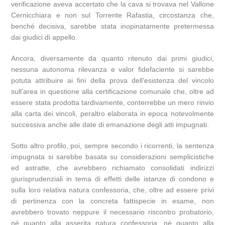
verificazione aveva accertato che la cava si trovava nel Vallone
Cernicchiara e non sul Torrente Rafastia, circostanza che,
benché decisiva, sarebbe stata inopinatamente pretermessa
dai giudici di appello.
Ancora, diversamente da quanto ritenuto dai primi giudici,
nessuna autonoma rilevanza e valor fidefaciente si sarebbe
potuta attribuire ai fini della prova dell’esistenza del vincolo
sull’area in questione alla certificazione comunale che, oltre ad
essere stata prodotta tardivamente, conterrebbe un mero rinvio
alla carta dei vincoli, peraltro elaborata in epoca notevolmente
successiva anche alle date di emanazione degli atti impugnati.
Sotto altro profilo, poi, sempre secondo i ricorrenti, la sentenza
impugnata si sarebbe basata su considerazioni semplicistiche
ed astratte, che avrebbero richiamato consolidati indirizzi
giurisprudenziali in tema di effetti delle istanze di condono e
sulla loro relativa natura confessoria, che, oltre ad essere privi
di pertinenza con la concreta fattispecie in esame, non
avrebbero trovato neppure il necessario riscontro probatorio,
né quanto alla asserita natura confessoria, né quanto alla