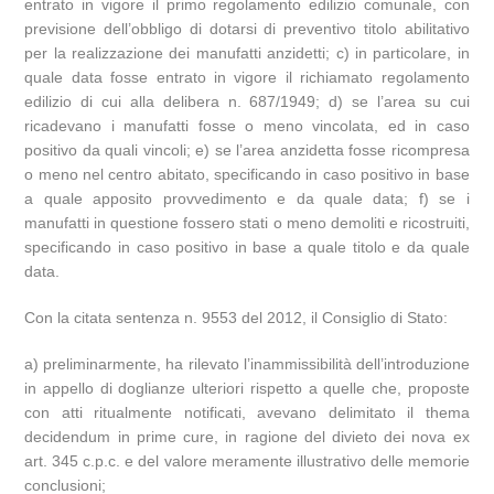
entrato in vigore il primo regolamento edilizio comunale, con
previsione dell’obbligo di dotarsi di preventivo titolo abilitativo
per la realizzazione dei manufatti anzidetti; c) in particolare, in
quale data fosse entrato in vigore il richiamato regolamento
edilizio di cui alla delibera n. 687/1949; d) se l’area su cui
ricadevano i manufatti fosse o meno vincolata, ed in caso
positivo da quali vincoli; e) se l’area anzidetta fosse ricompresa
o meno nel centro abitato, specificando in caso positivo in base
a quale apposito provvedimento e da quale data; f) se i
manufatti in questione fossero stati o meno demoliti e ricostruiti,
specificando in caso positivo in base a quale titolo e da quale
data.
Con la citata sentenza n. 9553 del 2012, il Consiglio di Stato:
a) preliminarmente, ha rilevato l’inammissibilità dell’introduzione
in appello di doglianze ulteriori rispetto a quelle che, proposte
con atti ritualmente notificati, avevano delimitato il thema
decidendum in prime cure, in ragione del divieto dei nova ex
art. 345 c.p.c. e del valore meramente illustrativo delle memorie
conclusioni;