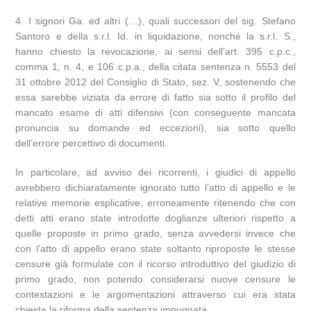
4. I signori Ga. ed altri (…), quali successori del sig. Stefano
Santoro e della s.r.l. Id. in liquidazione, nonché la s.r.l. S.,
hanno chiesto la revocazione, ai sensi dell’art. 395 c.p.c.,
comma 1, n. 4, e 106 c.p.a., della citata sentenza n. 5553 del
31 ottobre 2012 del Consiglio di Stato, sez. V, sostenendo che
essa sarebbe viziata da errore di fatto sia sotto il profilo del
mancato esame di atti difensivi (con conseguente mancata
pronuncia su domande ed eccezioni), sia sotto quello
dell’errore percettivo di documenti.
In particolare, ad avviso dei ricorrenti, i giudici di appello
avrebbero dichiaratamente ignorato tutto l’atto di appello e le
relative memorie esplicative, erroneamente ritenendo che con
detti atti erano state introdotte doglianze ulteriori rispetto a
quelle proposte in primo grado, senza avvedersi invece che
con l’atto di appello erano state soltanto riproposte le stesse
censure già formulate con il ricorso introduttivo del giudizio di
primo grado, non potendo considerarsi nuove censure le
contestazioni e le argomentazioni attraverso cui era stata
chiesta la riforma della sentenza impugnata.