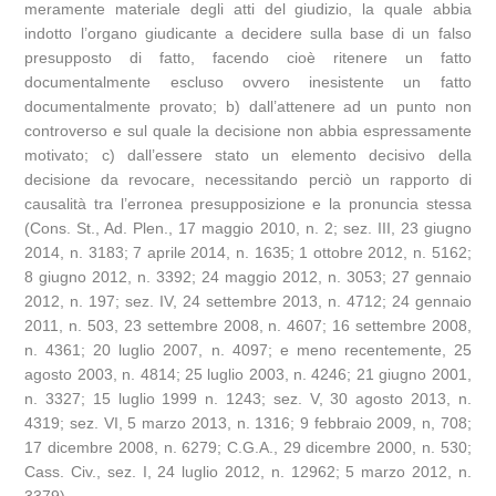
meramente materiale degli atti del giudizio, la quale abbia
indotto l’organo giudicante a decidere sulla base di un falso
presupposto di fatto, facendo cioè ritenere un fatto
documentalmente escluso ovvero inesistente un fatto
documentalmente provato; b) dall’attenere ad un punto non
controverso e sul quale la decisione non abbia espressamente
motivato; c) dall’essere stato un elemento decisivo della
decisione da revocare, necessitando perciò un rapporto di
causalità tra l’erronea presupposizione e la pronuncia stessa
(Cons. St., Ad. Plen., 17 maggio 2010, n. 2; sez. III, 23 giugno
2014, n. 3183; 7 aprile 2014, n. 1635; 1 ottobre 2012, n. 5162;
8 giugno 2012, n. 3392; 24 maggio 2012, n. 3053; 27 gennaio
2012, n. 197; sez. IV, 24 settembre 2013, n. 4712; 24 gennaio
2011, n. 503, 23 settembre 2008, n. 4607; 16 settembre 2008,
n. 4361; 20 luglio 2007, n. 4097; e meno recentemente, 25
agosto 2003, n. 4814; 25 luglio 2003, n. 4246; 21 giugno 2001,
n. 3327; 15 luglio 1999 n. 1243; sez. V, 30 agosto 2013, n.
4319; sez. VI, 5 marzo 2013, n. 1316; 9 febbraio 2009, n, 708;
17 dicembre 2008, n. 6279; C.G.A., 29 dicembre 2000, n. 530;
Cass. Civ., sez. I, 24 luglio 2012, n. 12962; 5 marzo 2012, n.