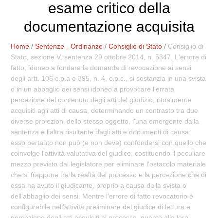
esame critico della
documentazione acquisita
Home
/
Sentenze - Ordinanze
/
Consiglio di Stato
/
Consiglio di
Stato, sezione V, sentenza 29 ottobre 2014, n. 5347. L'errore di
fatto, idoneo a fondare la domanda di revocazione ai sensi
degli artt. 106 c.p.a e 395, n. 4, c.p.c., si sostanzia in una svista
o in un abbaglio dei sensi idoneo a provocare l'errata
percezione del contenuto degli atti del giudizio, ritualmente
acquisiti agli atti di causa, determinando un contrasto tra due
diverse proiezioni dello stesso oggetto, l'una emergente dalla
sentenza e l'altra risultante dagli atti e documenti di causa:
esso pertanto non può (e non deve) confondersi con quello che
coinvolge l'attività valutativa del giudice, costituendo il peculiare
mezzo previsto dal legislatore per eliminare l'ostacolo materiale
che si frappone tra la realtà del processo e la percezione che di
essa ha avuto il giudicante, proprio a causa della svista o
dell'abbaglio dei sensi. Mentre l'errore di fatto revocatorio è
configurabile nell'attività preliminare del giudice di lettura e
percezione degli atti acquisiti al processo, quanto alla loro