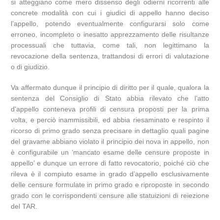
si atteggiano come mero dissenso degli odierni ricorrenti alle
concrete modalità con cui i giudici di appello hanno deciso
l’appello, potendo eventualmente configurarsi solo come
erroneo, incompleto o inesatto apprezzamento delle risultanze
processuali che tuttavia, come tali, non legittimano la
revocazione della sentenza, trattandosi di errori di valutazione
o di giudizio.
Va affermato dunque il principio di diritto per il quale, qualora la
sentenza del Consiglio di Stato abbia rilevato che l’atto
d’appello conteneva profili di censura proposti per la prima
volta, e perciò inammissibili, ed abbia riesaminato e respinto il
ricorso di primo grado senza precisare in dettaglio quali pagine
del gravame abbiano violato il principio dei nova in appello, non
è configurabile un ‘mancato esame delle censure proposte in
appello’ e dunque un errore di fatto revocatorio, poiché ciò che
rileva è il compiuto esame in grado d’appello esclusivamente
delle censure formulate in primo grado e riproposte in secondo
grado con le corrispondenti censure alle statuizioni di reiezione
del TAR.