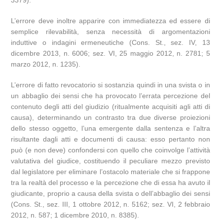
3379).
L’errore deve inoltre apparire con immediatezza ed essere di
semplice rilevabilità, senza necessità di argomentazioni
induttive o indagini ermeneutiche (Cons. St., sez. IV, 13
dicembre 2013, n. 6006; sez. VI, 25 maggio 2012, n. 2781; 5
marzo 2012, n. 1235).
L’errore di fatto revocatorio si sostanzia quindi in una svista o in
un abbaglio dei sensi che ha provocato l’errata percezione del
contenuto degli atti del giudizio (ritualmente acquisiti agli atti di
causa), determinando un contrasto tra due diverse proiezioni
dello stesso oggetto, l’una emergente dalla sentenza e l’altra
risultante dagli atti e documenti di causa: esso pertanto non
può (e non deve) confondersi con quello che coinvolge l’attività
valutativa del giudice, costituendo il peculiare mezzo previsto
dal legislatore per eliminare l’ostacolo materiale che si frappone
tra la realtà del processo e la percezione che di essa ha avuto il
giudicante, proprio a causa della svista o dell’abbaglio dei sensi
(Cons. St., sez. III, 1 ottobre 2012, n. 5162; sez. VI, 2 febbraio
2012, n. 587; 1 dicembre 2010, n. 8385).