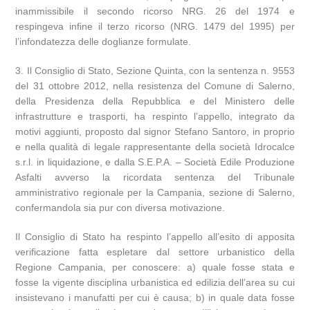
inammissibile il secondo ricorso NRG. 26 del 1974 e
respingeva infine il terzo ricorso (NRG. 1479 del 1995) per
l’infondatezza delle doglianze formulate.
3. Il Consiglio di Stato, Sezione Quinta, con la sentenza n. 9553
del 31 ottobre 2012, nella resistenza del Comune di Salerno,
della Presidenza della Repubblica e del Ministero delle
infrastrutture e trasporti, ha respinto l’appello, integrato da
motivi aggiunti, proposto dal signor Stefano Santoro, in proprio
e nella qualità di legale rappresentante della società Idrocalce
s.r.l. in liquidazione, e dalla S.E.P.A. – Società Edile Produzione
Asfalti avverso la ricordata sentenza del Tribunale
amministrativo regionale per la Campania, sezione di Salerno,
confermandola sia pur con diversa motivazione.
Il Consiglio di Stato ha respinto l’appello all’esito di apposita
verificazione fatta espletare dal settore urbanistico della
Regione Campania, per conoscere: a) quale fosse stata e
fosse la vigente disciplina urbanistica ed edilizia dell’area su cui
insistevano i manufatti per cui è causa; b) in quale data fosse