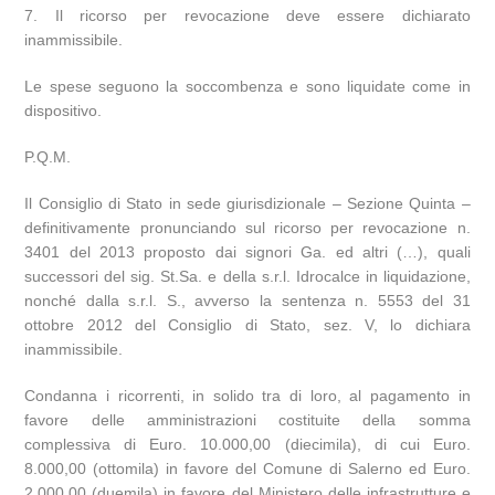
7. Il ricorso per revocazione deve essere dichiarato
inammissibile.
Le spese seguono la soccombenza e sono liquidate come in
dispositivo.
P.Q.M.
Il Consiglio di Stato in sede giurisdizionale – Sezione Quinta –
definitivamente pronunciando sul ricorso per revocazione n.
3401 del 2013 proposto dai signori Ga. ed altri (…), quali
successori del sig. St.Sa. e della s.r.l. Idrocalce in liquidazione,
nonché dalla s.r.l. S., avverso la sentenza n. 5553 del 31
ottobre 2012 del Consiglio di Stato, sez. V, lo dichiara
inammissibile.
Condanna i ricorrenti, in solido tra di loro, al pagamento in
favore delle amministrazioni costituite della somma
complessiva di Euro. 10.000,00 (diecimila), di cui Euro.
8.000,00 (ottomila) in favore del Comune di Salerno ed Euro.
2.000,00 (duemila) in favore del Ministero delle infrastrutture e