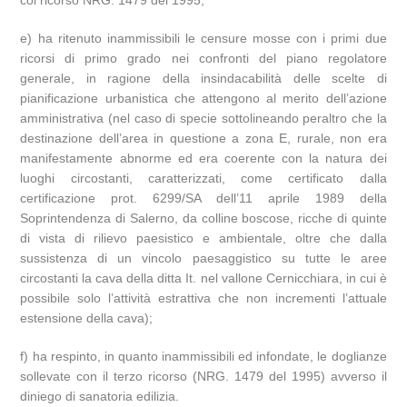
col ricorso NRG. 1479 del 1995;
e) ha ritenuto inammissibili le censure mosse con i primi due
ricorsi di primo grado nei confronti del piano regolatore
generale, in ragione della insindacabilità delle scelte di
pianificazione urbanistica che attengono al merito dell’azione
amministrativa (nel caso di specie sottolineando peraltro che la
destinazione dell’area in questione a zona E, rurale, non era
manifestamente abnorme ed era coerente con la natura dei
luoghi circostanti, caratterizzati, come certificato dalla
certificazione prot. 6299/SA dell’11 aprile 1989 della
Soprintendenza di Salerno, da colline boscose, ricche di quinte
di vista di rilievo paesistico e ambientale, oltre che dalla
sussistenza di un vincolo paesaggistico su tutte le aree
circostanti la cava della ditta It. nel vallone Cernicchiara, in cui è
possibile solo l’attività estrattiva che non incrementi l’attuale
estensione della cava);
f) ha respinto, in quanto inammissibili ed infondate, le doglianze
sollevate con il terzo ricorso (NRG. 1479 del 1995) avverso il
diniego di sanatoria edilizia.