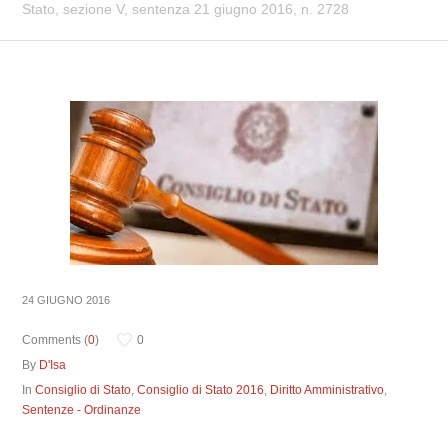
Stato, sezione V, sentenza 21 giugno 2016, n. 2728
24 GIUGNO 2016
Comments (
0
)
0
By
D'Isa
In
Consiglio di Stato
,
Consiglio di Stato 2016
,
Diritto Amministrativo
,
Sentenze - Ordinanze