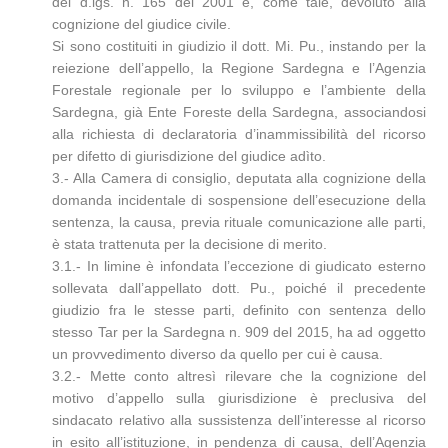
del d.lgs. n. 165 del 2001 e, come tale, devoluto alla
cognizione del giudice civile.
Si sono costituiti in giudizio il dott. Mi. Pu., instando per la
reiezione dell’appello, la Regione Sardegna e l’Agenzia
Forestale regionale per lo sviluppo e l’ambiente della
Sardegna, già Ente Foreste della Sardegna, associandosi
alla richiesta di declaratoria d’inammissibilità del ricorso
per difetto di giurisdizione del giudice adìto.
3.- Alla Camera di consiglio, deputata alla cognizione della
domanda incidentale di sospensione dell’esecuzione della
sentenza, la causa, previa rituale comunicazione alle parti,
è stata trattenuta per la decisione di merito.
3.1.- In limine è infondata l’eccezione di giudicato esterno
sollevata dall’appellato dott. Pu., poiché il precedente
giudizio fra le stesse parti, definito con sentenza dello
stesso Tar per la Sardegna n. 909 del 2015, ha ad oggetto
un provvedimento diverso da quello per cui è causa.
3.2.- Mette conto altresì rilevare che la cognizione del
motivo d’appello sulla giurisdizione è preclusiva del
sindacato relativo alla sussistenza dell’interesse al ricorso
in esito all’istituzione, in pendenza di causa, dell’Agenzia