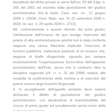
disciplinati dal diritto privato ai sensi dell’art. 63 del d.lgs. n.
165 del 2001 ed esorbita dalla giurisdizione del giudice
amministrativo (fra le tante, Cass. sez. un., 12 giugno
2006 n. 13538; Cons. Stato, sez. VI, 22 settembre 2008 n.
4568; Id, sez. V, 29 aprile 2009 n. 2713).
Né, contrariamente a quanto ritenuto dai primi giudici,
l’attribuzione dell’incarico de quo involge l’esercizio del
potere di alta amministrazione poiché non è stata conferita
neppure una carica fiduciaria implicate l’esercizio di
funzioni pubbliche, trattandosi piuttosto di un incarico che,
seppure di livello dirigenziale, riguarda pur sempre
esclusivamente l’organizzazione burocratica dell’apparato
amministrativo dell’Ente, senza che in contrario rilevi la
disciplina regionale (cfr. l.r. n. 31 del 1998) relativa alle
modalità di conferimento della nomina e di esercizio del
potere revoca degli incarichi dirigenziali.
4. In accoglimento dell’appello pertanto deve essere
dichiarato il difetto di giurisdizione del giudice
amministrativo, con declaratoria di inammissibilità del
ricorso di primo grado ed annullamento senza rinvio della