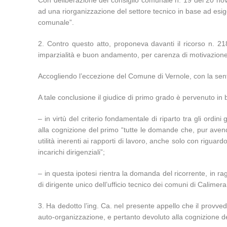
Con deliberazione del consiglio comunale n. 19 del 20 nov
ad una riorganizzazione del settore tecnico in base ad esige
comunale”.
2. Contro questo atto, proponeva davanti il ricorso n. 218
imparzialità e buon andamento, per carenza di motivazione a
Accogliendo l’eccezione del Comune di Vernole, con la sente
A tale conclusione il giudice di primo grado è pervenuto i
– in virtù del criterio fondamentale di riparto tra gli ordin
alla cognizione del primo “tutte le domande che, pur avend
utilità inerenti ai rapporti di lavoro, anche solo con riguar
incarichi dirigenziali”;
– in questa ipotesi rientra la domanda del ricorrente, in r
di dirigente unico dell’ufficio tecnico dei comuni di Calimer
3. Ha dedotto l’ing. Ca. nel presente appello che il provve
auto-organizzazione, e pertanto devoluto alla cognizione de