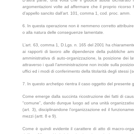
D’altra parte, una volta che il giudice abbia dichiarato 
argomentazioni volte ad affermare che il proprio ricorso ha
d’appello sancito dall’art. 101, comma 1, cod. proc. amm.
6. In questa operazione non è nemmeno corretto attribuire ri
o alla natura delle conseguenze lamentate.
L’art. 63, comma 1, D.Lgs. n. 165 del 2001 ha chiaramente i
ai rapporti di lavoro alle dipendenze della pubbliche amm
amministrativa di auto-organizzazione, la posizione dei lav
attraverso i quali l’amministrazione non incide sulla posiz
uffici ed i modi di conferimento della titolarità degli ste
7. In questo archetipo rientra il caso oggetto del presente g
Come emerge dalla succinta ricostruzione dei fatti di causa
“comune”, dando dunque luogo ad una unità organizzativa c
(art. 3), disciplinandone l’organizzazione ed il funzioname
mezzi (artt. 8 e 9).
Come è quindi evidente il carattere di atto di macro-orga