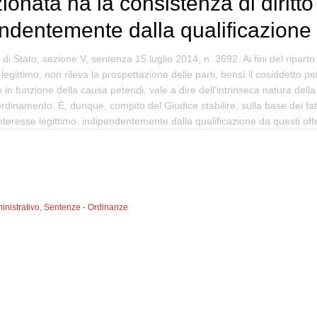
zionata ha la consistenza di diritto
endentemente dalla qualificazione 
 di Stato, sezione V, sentenza 15 luglio 2014, n. 3692. Ai fini del ripart
 legittimo, non rileva la prospettazione delle parti, bensì il cosiddetto pe
in funzione della causa petendi, vale a dire dell'intrinseca natura della
dinamento. È, dunque, compito del Giudice stabilire, sulla base dei fatti
interesse legittimo, indipendentemente dalla qualificazione da questi off
inistrativo
,
Sentenze - Ordinanze