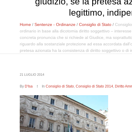
giudizio, se la pretesa a
legittimo, indip
Home
/
Sentenze - Ordinanze
/
Consiglio di Stato
/
Consiglio
ordinario in base alla dicotomia diritto soggettivo – interesse
concreta pronuncia che si richiede al Giudice, ma soprattutto 
riguardo alla sostanziale protezione ad essa accordata dall'or
pretesa azionata ha la consistenza di diritto soggettivo o di 
21 LUGLIO 2014
By
D'Isa
In
Consiglio di Stato
,
Consiglio di Stato 2014
,
Diritto Amm