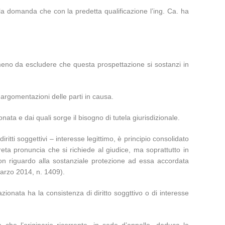
lla domanda che con la predetta qualificazione l’ing. Ca. ha
imeno da escludere che questa prospettazione si sostanzi in
e argomentazioni delle parti in causa.
nata e dai quali sorge il bisogno di tutela giurisdizionale.
ritti soggettivi – interesse legittimo, è principio consolidato
reta pronuncia che si richiede al giudice, ma soprattutto in
 con riguardo alla sostanziale protezione ad essa accordata
marzo 2014, n. 1409).
azionata ha la consistenza di diritto soggttivo o di interesse