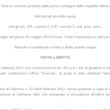
Viste le memorie prodotte dalle parti a sostegno delle rispettive difese;
Visti tutti gli atti della causa;
visti gli artt. 105, comma 2, e 87, comma 3, cod. proc. amm.;
iglio del giorno 20 maggio 2014 il Cons. Fabio Franconiero e uditi per le
Ritenuto e considerato in fatto e diritto quanto segue.
FATTO e DIRITTO
 febbraio 2012 una convenzione ex art. 30 t.u.e.l. per la gestione in fo
quale costituivano l’ufficio “Comune”, al quale è stato attribuito l’eser
co di Calimera n. 10 dell’8 febbraio 2012, veniva preposto a capo di det
 Comune di Calimera, oltre che assegnato in precedenza all’ufficio te