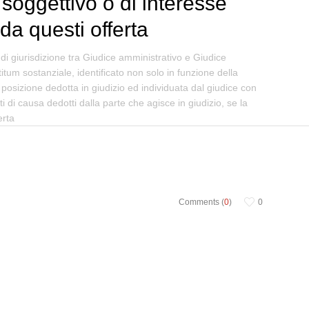
 soggettivo o di interesse
da questi offerta
o di giurisdizione tra Giudice amministrativo e Giudice
titum sostanziale, identificato non solo in funzione della
 posizione dedotta in giudizio ed individuata dal giudice con
 di causa dedotti dalla parte che agisce in giudizio, se la
erta
Comments (
0
)
0