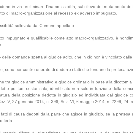
one in via preliminare l’inammissibilità, sul rilievo del mutamento de
 atto di macro-organizzazione al recesso ex adverso impugnato.
ssibilità sollevata dal Comune appellato.
’atto impugnato è qualificabile come atto macro-organizzativo, è nond
m.
 e delle domande spetta al giudice adito, che in ciò non è vincolato dall
io, sono per contro onerate di dedurre i fatti che fondano la pretesa azio
e tra giudice amministrativo e giudice ordinario in base alla dicotomia di
ddetto petitum sostanziale, identificato non solo in funzione della conc
 natura della posizione dedotta in giudizio ed individuata dal giudice
Sez. V, 27 gennaio 2014, n. 396; Sez. VI, 6 maggio 2014, n. 2299, 24 
fatti di causa dedotti dalla parte che agisce in giudizio, se la pretesa 
offerta.