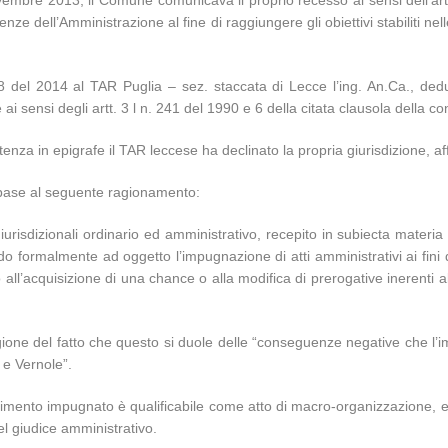
embre 2013, il Comune comunicava il proprio recesso ai sensi dell’art
nze dell’Amministrazione al fine di raggiungere gli obiettivi stabiliti 
 del 2014 al TAR Puglia – sez. staccata di Lecce l’ing. An.Ca., deduce
i sensi degli artt. 3 l n. 241 del 1990 e 6 della citata clausola della 
nza in epigrafe il TAR leccese ha declinato la propria giurisdizione, af
n base al seguente ragionamento:
i giurisdizionali ordinario ed amministrativo, recepito in subiecta mater
o formalmente ad oggetto l’impugnazione di atti amministrativi ai fini
do all’acquisizione di una chance o alla modifica di prerogative inerenti 
agione del fatto che questo si duole delle “conseguenze negative che l’i
a e Vernole”.
dimento impugnato è qualificabile come atto di macro-organizzazione, es
l giudice amministrativo.