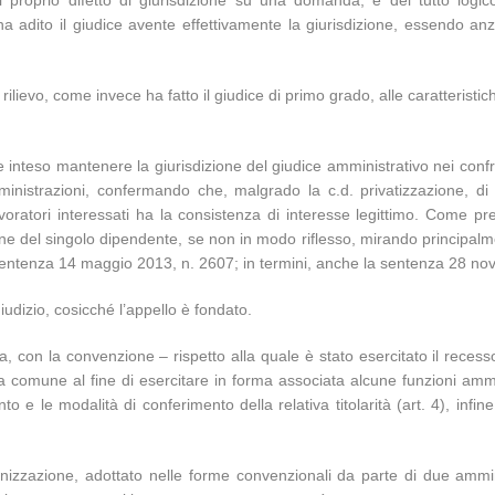
il proprio difetto di giurisdizione su una domanda, è del tutto logic
 adito il giudice avente effettivamente la giurisdizione, essendo anzi 
lievo, come invece ha fatto il giudice di primo grado, alle caratteristic
nteso mantenere la giurisdizione del giudice amministrativo nei confron
inistrazioni, confermando che, malgrado la c.d. privatizzazione, di f
oratori interessati ha la consistenza di interesse legittimo. Come preci
ione del singolo dipendente, se non in modo riflesso, mirando principalm
ssi (sentenza 14 maggio 2013, n. 2607; in termini, anche la sentenza 28 
iudizio, cosicché l’appello è fondato.
, con la convenzione – rispetto alla quale è stato esercitato il recesso
omune al fine di esercitare in forma associata alcune funzioni amminis
nto e le modalità di conferimento della relativa titolarità (art. 4), in
nizzazione, adottato nelle forme convenzionali da parte di due ammin