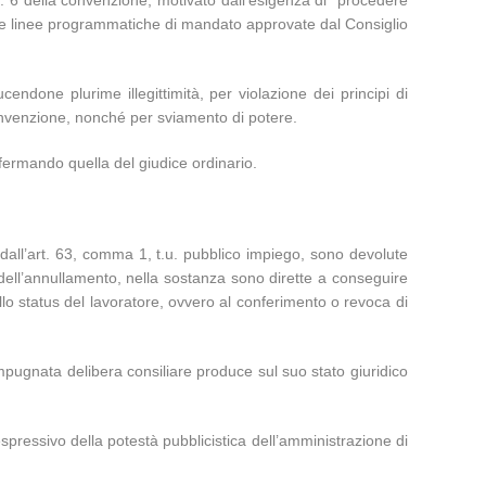
. 6 della convenzione, motivato dall’esigenza di “procedere
nelle linee programmatiche di mandato approvate dal Consiglio
ndone plurime illegittimità, per violazione dei principi di
convenzione, nonché per sviamento di potere.
fermando quella del giudice ordinario.
ia dall’art. 63, comma 1, t.u. pubblico impiego, sono devolute
 dell’annullamento, nella sostanza sono dirette a conseguire
allo status del lavoratore, ovvero al conferimento o revoca di
mpugnata delibera consiliare produce sul suo stato giuridico
pressivo della potestà pubblicistica dell’amministrazione di