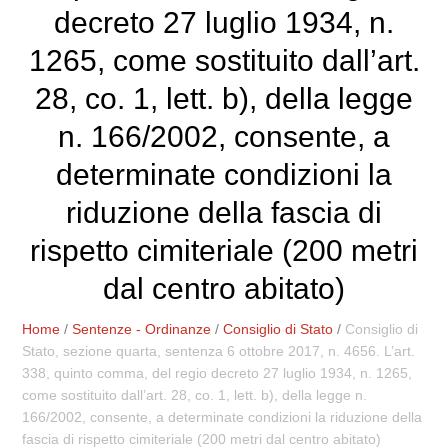
decreto 27 luglio 1934, n.
1265, come sostituito dall’art.
28, co. 1, lett. b), della legge
n. 166/2002, consente, a
determinate condizioni la
riduzione della fascia di
rispetto cimiteriale (200 metri
dal centro abitato)
Home
/
Sentenze - Ordinanze
/
Consiglio di Stato
/
Consiglio di
Stato, sezione quarta, sentenza 6 ottobre 2017, n. 4656. L’art.
338, quinto comma, del regio decreto 27 luglio 1934, n. 1265,
come sostituito dall’art. 28, co. 1, lett. b), della legge n.
166/2002, consente, a determinate condizioni la riduzione della
fascia di rispetto cimiteriale (200 metri dal centro abitato)