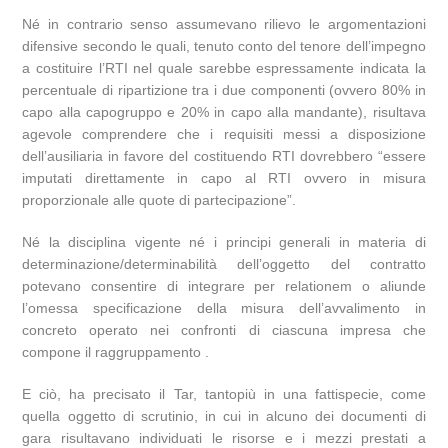
Né in contrario senso assumevano rilievo le argomentazioni
difensive secondo le quali, tenuto conto del tenore dell’impegno
a costituire l’RTI nel quale sarebbe espressamente indicata la
percentuale di ripartizione tra i due componenti (ovvero 80% in
capo alla capogruppo e 20% in capo alla mandante), risultava
agevole comprendere che i requisiti messi a disposizione
dell’ausiliaria in favore del costituendo RTI dovrebbero “essere
imputati direttamente in capo al RTI ovvero in misura
proporzionale alle quote di partecipazione”.
Né la disciplina vigente né i principi generali in materia di
determinazione/determinabilità dell’oggetto del contratto
potevano consentire di integrare per relationem o aliunde
l’omessa specificazione della misura dell’avvalimento in
concreto operato nei confronti di ciascuna impresa che
compone il raggruppamento .
E ciò, ha precisato il Tar, tantopiù in una fattispecie, come
quella oggetto di scrutinio, in cui in alcuno dei documenti di
gara risultavano individuati le risorse e i mezzi prestati a