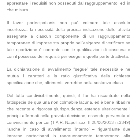
apprestare i requisiti non posseduti dal raggruppamento, ed in
che misura.
Il favor partecipationis non può colmare tale assoluta
incertezza: la necessità della precisa indicazione delle attività
assegnate a ciascun componente di un raggruppamento
temporaneo di imprese sta proprio nell’esigenza di verificare se
tale ripartizione è coerente con le qualificazioni di ciascuna e
con il possesso dei requisiti per eseguire quella parte di attività.
La dichiarazione di avvalimento “segue” tale necessità e ne
mutua i caratteri e la ratio giustificativa della richiesta
specificazione che, altrimenti, verrebbe nella sostanza elusa.
Del tutto condivisibilmente, quindi, il Tar ha riscontrato nella
fattispecie de qua una non colmabile lacuna, ed è bene ribadire
che recente e rigorosa giurisprudenza estende ulteriormente i
principi affermati nella gravata decisione, essendo pervenuta al
convincimento per cui (T.A.R. Napoli sez. II 28/06/2013 n.3349)
“anche in caso di avvalimento ‘interno’ – riguardante due
imprese partecipanti in raggruppamento temporaneo alla