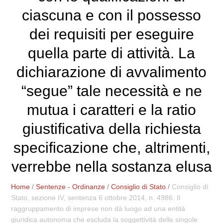
ciascuna e con il possesso
dei requisiti per eseguire
quella parte di attività. La
dichiarazione di avvalimento
“segue” tale necessità e ne
mutua i caratteri e la ratio
giustificativa della richiesta
specificazione che, altrimenti,
verrebbe nella sostanza elusa
Home
/
Sentenze - Ordinanze
/
Consiglio di Stato
/
Consiglio di
Stato, sezione IV, sentenza 6 ottobre 2014, n. 4986. Il
raggruppamento di imprese non dà luogo ad una entità
giuridica autonoma che escluda la soggettività delle singole