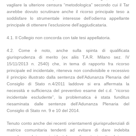
vagliare la ulteriore censura “metodologica” secondo cui il Tar
avrebbe dovuto scrutinare anche il ricorso principale teso a
soddisfare lo strumentale interesse dell’odierna appellante
principale di ottenere l’esclusione dell’aggiudicataria.
4.1. Il Collegio non concorda con tale tesi appellatoria.
4.2. Come è noto, anche sulla spinta di qualificata
giurisprudenza di merito (ex aliis T.A.R. Milano sez. IV
15/11/2013 n. 2540) che, in tema di rapporto fra ricorso
principale ed incidentale, riteneva non condivisibile e recessivo
il principio illustrato dalla sentenza dell’Adunanza Plenaria del
Consiglio di Stato n.4/2011 laddove si era affermata la
necessità e sufficienza del preventivo esame del c.d. “ricorso
incidentale escludente”, la problematica è stata funditus
riesaminata dalle sentenze dell’Adunanza Plenaria del
Consiglio di Stato nn. 9 e 10 del 2014.
Tenuto conto anche dei recenti orientamenti giurisprudenziali di
matrice comunitaria tendenti ad evitare di dare indebita