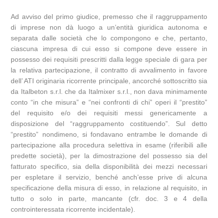
Ad avviso del primo giudice, premesso che il raggruppamento
di imprese non dà luogo a un’entità giuridica autonoma e
separata dalle società che lo compongono e che, pertanto,
ciascuna impresa di cui esso si compone deve essere in
possesso dei requisiti prescritti dalla legge speciale di gara per
la relativa partecipazione, il contratto di avvalimento in favore
dell’ ATI originaria ricorrente principale, ancorché sottoscritto sia
da Italbeton s.r.l. che da Italmixer s.r.l., non dava minimamente
conto “in che misura” e “nei confronti di chi” operi il “prestito”
del requisito e/o dei requisiti messi genericamente a
disposizione del “raggruppamento costituendo”. Sul detto
“prestito” nondimeno, si fondavano entrambe le domande di
partecipazione alla procedura selettiva in esame (riferibili alle
predette società), per la dimostrazione del possesso sia del
fatturato specifico, sia della disponibilità dei mezzi necessari
per espletare il servizio, benché anch’esse prive di alcuna
specificazione della misura di esso, in relazione al requisito, in
tutto o solo in parte, mancante (cfr. doc. 3 e 4 della
controinteressata ricorrente incidentale).