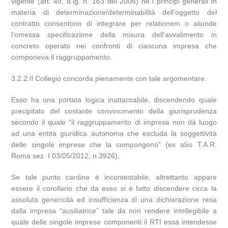
vigente (art. 49, d.lg. n. 163 del 2006) né i principi generali in
materia di determinazione/determinabilità dell’oggetto del
contratto consentono di integrare per relationem o aliunde
l’omessa specificazione della misura dell’avvalimento in
concreto operato nei confronti di ciascuna impresa che
componeva il raggruppamento.
3.2.2.Il Collegio concorda pienamente con tale argomentare.
Esso ha una portata logica inattaccabile, discendendo quale
precipitato del costante convincimento della giurisprudenza
secondo il quale “il raggruppamento di imprese non dà luogo
ad una entità giuridica autonoma che escluda la soggettività
delle singole imprese che la compongono” (ex aliis T.A.R.
Roma sez. I 03/05/2012, n.3926).
Se tale punto cardine è incontestabile, altrettanto appare
essere il corollario che da esso si è fatto discendere circa la
assoluta genericità ed insufficienza di una dichiarazione resa
dalla impresa “ausiliatrice” tale da non rendere intellegibile a
quale delle singole imprese componenti il RTI essa intendesse