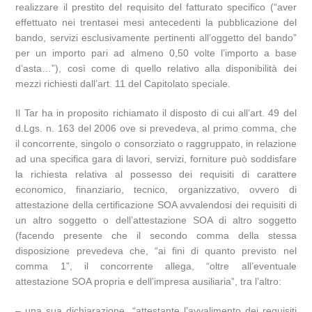
realizzare il prestito del requisito del fatturato specifico (“aver
effettuato nei trentasei mesi antecedenti la pubblicazione del
bando, servizi esclusivamente pertinenti all’oggetto del bando”
per un importo pari ad almeno 0,50 volte l’importo a base
d’asta…”), così come di quello relativo alla disponibilità dei
mezzi richiesti dall’art. 11 del Capitolato speciale.
Il Tar ha in proposito richiamato il disposto di cui all’art. 49 del
d.Lgs. n. 163 del 2006 ove si prevedeva, al primo comma, che
il concorrente, singolo o consorziato o raggruppato, in relazione
ad una specifica gara di lavori, servizi, forniture può soddisfare
la richiesta relativa al possesso dei requisiti di carattere
economico, finanziario, tecnico, organizzativo, ovvero di
attestazione della certificazione SOA avvalendosi dei requisiti di
un altro soggetto o dell’attestazione SOA di altro soggetto
(facendo presente che il secondo comma della stessa
disposizione prevedeva che, “ai fini di quanto previsto nel
comma 1”, il concorrente allega, “oltre all’eventuale
attestazione SOA propria e dell’impresa ausiliaria”, tra l’altro:
– una sua dichiarazione, “attestante l’avvalimento dei requisiti