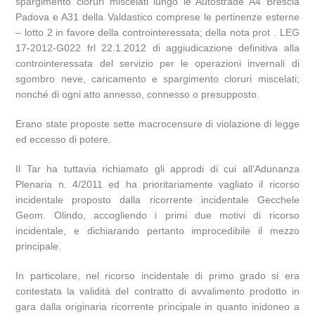
spargimento cloruri miscelati lungo le Autostrade A4 Brescia
Padova e A31 della Valdastico comprese le pertinenze esterne
– lotto 2 in favore della controinteressata; della nota prot . LEG
17-2012-G022 frl 22.1.2012 di aggiudicazione definitiva alla
controinteressata del servizio per le operazioni invernali di
sgombro neve, caricamento e spargimento cloruri miscelati;
nonché di ogni atto annesso, connesso o presupposto.
Erano state proposte sette macrocensure di violazione di legge
ed eccesso di potere.
Il Tar ha tuttavia richiamato gli approdi di cui all’Adunanza
Plenaria n. 4/2011 ed ha prioritariamente vagliato il ricorso
incidentale proposto dalla ricorrente incidentale Gecchele
Geom. Olindo, accogliendo i primi due motivi di ricorso
incidentale, e dichiarando pertanto improcedibile il mezzo
principale.
In particolare, nel ricorso incidentale di primo grado si era
contestata la validità del contratto di avvalimento prodotto in
gara dalla originaria ricorrente principale in quanto inidoneo a