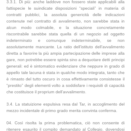
3.3.1. Di più: anche laddove non fossero state applicabili alla
fattispecie le suindicate disposizioni “speciali” in materia di
contratti pubblici, la assoluta genericità delle indicazioni
contenute nel contratto di avvalimento, non sarebbe stata in
alcun modo colmabile, e la situazione concretamente
riscontrabile sarebbe stata quella di un negozio ad oggetto
indeterminato e comunque indeterminabile, se non
assolutamente mancante. La ratio dell’istituto dell’avvalimento
diretta a favorire la più ampia partecipazione delle imprese alla
gare, non potrebbe essere spinta sino a dequotare detti principi
generali: ed è sintomatico evidenziare che neppure in grado di
appello tale lacuna è stata in qualche modo integrata, tanto che
è rimasto del tutto oscuro in cosa effettivamente consistesse il
“prestito” degli elementi volto a soddisfare i requisiti di capacità
che costituisce il proprium dell’avvalimento.
3.4. La statuizione espulsiva resa dal Tar, in accoglimento del
mezzo incidentale di primo grado merita convinta conferma.
Così risolta la prima problematica, ciò non consente di
ritenere esaurito il compito demandato al Collegio, dovendosi