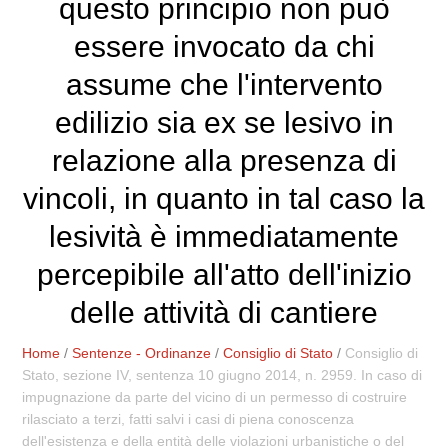
questo principio non può
essere invocato da chi
assume che l'intervento
edilizio sia ex se lesivo in
relazione alla presenza di
vincoli, in quanto in tal caso la
lesività è immediatamente
percepibile all'atto dell'inizio
delle attività di cantiere
Home
/
Sentenze - Ordinanze
/
Consiglio di Stato
/
Consiglio di
Stato, sezione IV, sentenza 10 giugno 2014, n. 2959. In caso di
impugnazione da parte del vicino di un permesso di costruire
rilasciato a terzi, fatti salvi i casi di piena conoscenza
dell'esistenza e della entità delle violazioni urbanistiche o del