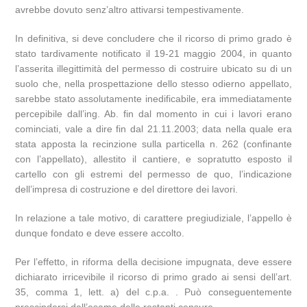
avrebbe dovuto senz’altro attivarsi tempestivamente.
In definitiva, si deve concludere che il ricorso di primo grado è
stato tardivamente notificato il 19-21 maggio 2004, in quanto
l’asserita illegittimità del permesso di costruire ubicato su di un
suolo che, nella prospettazione dello stesso odierno appellato,
sarebbe stato assolutamente inedificabile, era immediatamente
percepibile dall’ing. Ab. fin dal momento in cui i lavori erano
cominciati, vale a dire fin dal 21.11.2003; data nella quale era
stata apposta la recinzione sulla particella n. 262 (confinante
con l’appellato), allestito il cantiere, e sopratutto esposto il
cartello con gli estremi del permesso de quo, l’indicazione
dell’impresa di costruzione e del direttore dei lavori.
In relazione a tale motivo, di carattere pregiudiziale, l’appello è
dunque fondato e deve essere accolto.
Per l’effetto, in riforma della decisione impugnata, deve essere
dichiarato irricevibile il ricorso di primo grado ai sensi dell’art.
35, comma 1, lett. a) del c.p.a. . Può conseguentemente