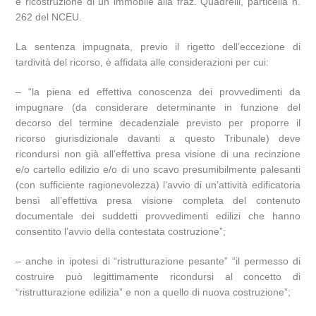
e ricostruzione di un immobile alla fraz. Quadrelli, particella n.
262 del NCEU.
La sentenza impugnata, previo il rigetto dell’eccezione di
tardività del ricorso, è affidata alle considerazioni per cui:
– “la piena ed effettiva conoscenza dei provvedimenti da
impugnare (da considerare determinante in funzione del
decorso del termine decadenziale previsto per proporre il
ricorso giurisdizionale davanti a questo Tribunale) deve
ricondursi non già all’effettiva presa visione di una recinzione
e/o cartello edilizio e/o di uno scavo presumibilmente palesanti
(con sufficiente ragionevolezza) l’avvio di un’attività edificatoria
bensì all’effettiva presa visione completa del contenuto
documentale dei suddetti provvedimenti edilizi che hanno
consentito l’avvio della contestata costruzione”;
– anche in ipotesi di “ristrutturazione pesante” “il permesso di
costruire può legittimamente ricondursi al concetto di
“ristrutturazione edilizia” e non a quello di nuova costruzione”;