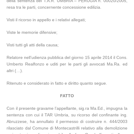
della sentenza del T.A.R. UMBRIA – PERUGIA n. 00020/2005,
resa tra le parti, concernente concessione edilizia.
Visti il ricorso in appello e i relativi allegati;
Viste le memorie difensive;
Visti tutti gli atti della causa;
Relatore nell’udienza pubblica del giorno 15 aprile 2014 il Cons.
Umberto Realfonzo e uditi per le parti gli avvocati Ma.Ra. ed
altri (…).
Ritenuto e considerato in fatto e diritto quanto segue.
FATTO
Con il presente gravame l’appellante, sig.ra Ma.Ed., impugna la
sentenza con cui il TAR Umbria, su ricorso del confinante ing.
Abruzzese, ha annullato il permesso di costruire n. 444/2003
rilasciato dal Comune di Montecastrilli relativo alla demolizione