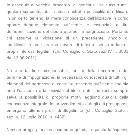
In ossequio al vecchio brocardo “diligentibus jura succurrunt”,
qualora sia contestata la stessa astratta possibilità di edificare
in un certo terreno, la mera conoscenza dell’iniziativa in corso
appare dunque elemento sufficiente, e essenziale ai fini
dell’identificazione del dies a quo per l’impugnazione. Pertanto
chi assume la violazione di un precedente vincolo di
inedificabilità ha il preciso dovere di tutelare senza indugio i
propri interessi legittimi (cfr.: Consiglio di Stato sez. IV n. 3583
del 13.06.2011).
Né è a tal fine indispensabile, ai fini della decorrenza del
termine di impugnazione, la necessaria conoscenza di tutti i gli
elementi del permesso di costruire, essendo sufficiente che sia
nota l’esistenza e la lesività del titolo, dato che resta sempre
salva la possibilità di proporre motivi aggiunti qualora dalla
conoscenza integrale del provvedimento e degli atti presupposti
emergano ulteriori profili di illegittimità (cfr. Consiglio Stato ,
sez. V, 12 luglio 2010, n. 4482).
Nessun pregio giuridico assumono quindi, in questa fattispecie,