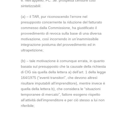
6. Nell’appello, FC. Se. prospetta censure così
sintetizzabili:
(a) – il TAR, pur riconoscendo l’errore nel
presupposto concernente la riduzione del fatturato
commesso dalla Commissione, ha giustificato il
provvedimento di revoca sulla base di una diversa
motivazione, così incorrendo in un’inammissibile
integrazione postuma del provvedimento ed in
ultrapetizione;
(b) – tale motivazione è comunque errata, in quanto
basata sul presupposto che la causale della richiesta
di CIG sia quella della lettera a) dell’art. 1 della legge
164/1975 (“eventi transitori”, che devono altresì
risultare imputabili all’imprenditore), mentre invece è
quella della lettera b), che considera le “situazioni
temporanee di mercato”, fattore esogeno rispetto
all’attività dell’imprenditore e per ciò stesso a lui non
riferibile;