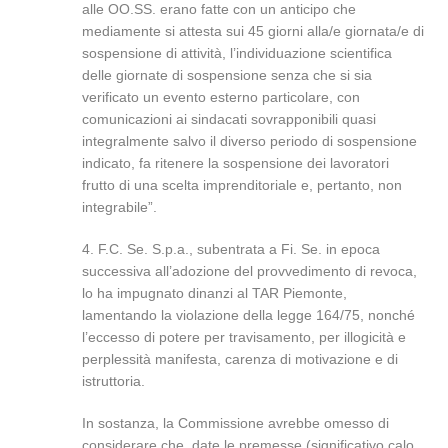
alle OO.SS. erano fatte con un anticipo che
mediamente si attesta sui 45 giorni alla/e giornata/e di
sospensione di attività, l’individuazione scientifica
delle giornate di sospensione senza che si sia
verificato un evento esterno particolare, con
comunicazioni ai sindacati sovrapponibili quasi
integralmente salvo il diverso periodo di sospensione
indicato, fa ritenere la sospensione dei lavoratori
frutto di una scelta imprenditoriale e, pertanto, non
integrabile”.
4. F.C. Se. S.p.a., subentrata a Fi. Se. in epoca
successiva all’adozione del provvedimento di revoca,
lo ha impugnato dinanzi al TAR Piemonte,
lamentando la violazione della legge 164/75, nonché
l’eccesso di potere per travisamento, per illogicità e
perplessità manifesta, carenza di motivazione e di
istruttoria.
In sostanza, la Commissione avrebbe omesso di
considerare che, date le premesse (significativo calo