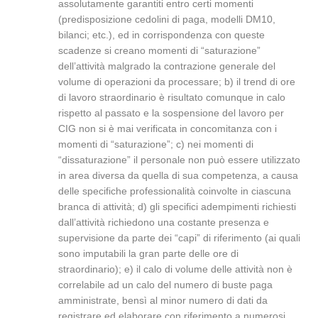
assolutamente garantiti entro certi momenti
(predisposizione cedolini di paga, modelli DM10,
bilanci; etc.), ed in corrispondenza con queste
scadenze si creano momenti di “saturazione”
dell’attività malgrado la contrazione generale del
volume di operazioni da processare; b) il trend di ore
di lavoro straordinario è risultato comunque in calo
rispetto al passato e la sospensione del lavoro per
CIG non si è mai verificata in concomitanza con i
momenti di “saturazione”; c) nei momenti di
“dissaturazione” il personale non può essere utilizzato
in area diversa da quella di sua competenza, a causa
delle specifiche professionalità coinvolte in ciascuna
branca di attività; d) gli specifici adempimenti richiesti
dall’attività richiedono una costante presenza e
supervisione da parte dei “capi” di riferimento (ai quali
sono imputabili la gran parte delle ore di
straordinario); e) il calo di volume delle attività non è
correlabile ad un calo del numero di buste paga
amministrate, bensì al minor numero di dati da
registrare ed elaborare con riferimento a numerosi