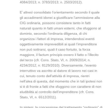
4084/2013; n. 3783/2013; n. 2503/2012).
E’ altresì consolidato l’orientamento secondo il quale
gli accadimenti idonei a giustificare l’ammissione alla
CIG ordinaria, possono consistere tanto in fatti
naturali quanto in fatti umani esterni, che sfuggono al
dominio, secondo l’ordinaria diligenza, di chi
organizza i fattori di impresa, intendendosi eventi
oggettivamente imprevedibili ai quali l’imprenditore
non può sottrarsi, quali il caso fortuito, la forza
maggiore, il factum principis ovvero il fatto o l’illecito
del terzo (cfr. Cons. Stato, VI, n. 2009/2014; n.
4234/2012; n. 8129/2010). Diversamente, l’evento
interruttivo va ascritto al datore di lavoro nei casi in
cui, tenuto conto dell’attività di impresa, rientri
nell’alea di questa, dal momento che in tali ipotesi non
si è di fronte a fatti che sfuggono con carattere di non
eludibilità al controllo dell’imprenditore (cfr. Cons.
Stato, VI, n. 6512/2011).
In sintesi, la concessione del trattamento “ordinario” di