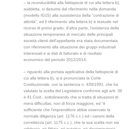
– la riconducibilità alla fattispecie di cui alla lettera b),
suddetta, si desume dal riferimento nella domanda
(modello IG15) alla sussistenza della “contrazione di
attività”, ed il riferimento alla lettera b) è testuale nel
ricorso di primo grado; d’altra parte, l’esistenza della
situazione temporanea di mercato delle principali
società clienti dell’appellante era stata documentata
con riferimento alla situazione dei gruppi industriali
interessati e ai dati di fatturato e di risultato
economico del periodo 2012/2014;
– riguardo alla portata applicativa della fattispecie di
cui alla lettera b), si è pronunciata la Corte
Costituzionale, con la sentenza n. 439/1991, che ha
valutato la scelta del Legislatore conforme agli artt. 36
e 41 Cost., sottolineando che si tratta di situazioni di
mera difficultas, non di forza maggiore, ed “è
sufficiente che l’imprenditore abbia osservato la
normale diligenza (art. 1176 c.c.) ed i canoni della
correttezza (art. 1175 c.c.), che la sua scelta non sia
arbitraria, né fittizia, né putativa, né discriminatoria,