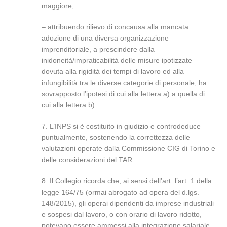
maggiore;
– attribuendo rilievo di concausa alla mancata
adozione di una diversa organizzazione
imprenditoriale, a prescindere dalla
inidoneità/impraticabilità delle misure ipotizzate
dovuta alla rigidità dei tempi di lavoro ed alla
infungibilità tra le diverse categorie di personale, ha
sovrapposto l’ipotesi di cui alla lettera a) a quella di
cui alla lettera b).
7. L’INPS si è costituito in giudizio e controdeduce
puntualmente, sostenendo la correttezza delle
valutazioni operate dalla Commissione CIG di Torino e
delle considerazioni del TAR.
8. Il Collegio ricorda che, ai sensi dell’art. l’art. 1 della
legge 164/75 (ormai abrogato ad opera del d.lgs.
148/2015), gli operai dipendenti da imprese industriali
e sospesi dal lavoro, o con orario di lavoro ridotto,
potevano essere ammessi alla integrazione salariale,