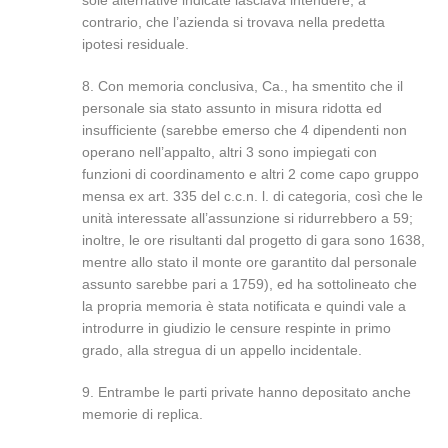
sole alternative indicate lasciava intendere, a
contrario, che l’azienda si trovava nella predetta
ipotesi residuale.
8. Con memoria conclusiva, Ca., ha smentito che il
personale sia stato assunto in misura ridotta ed
insufficiente (sarebbe emerso che 4 dipendenti non
operano nell’appalto, altri 3 sono impiegati con
funzioni di coordinamento e altri 2 come capo gruppo
mensa ex art. 335 del c.c.n. l. di categoria, così che le
unità interessate all’assunzione si ridurrebbero a 59;
inoltre, le ore risultanti dal progetto di gara sono 1638,
mentre allo stato il monte ore garantito dal personale
assunto sarebbe pari a 1759), ed ha sottolineato che
la propria memoria è stata notificata e quindi vale a
introdurre in giudizio le censure respinte in primo
grado, alla stregua di un appello incidentale.
9. Entrambe le parti private hanno depositato anche
memorie di replica.