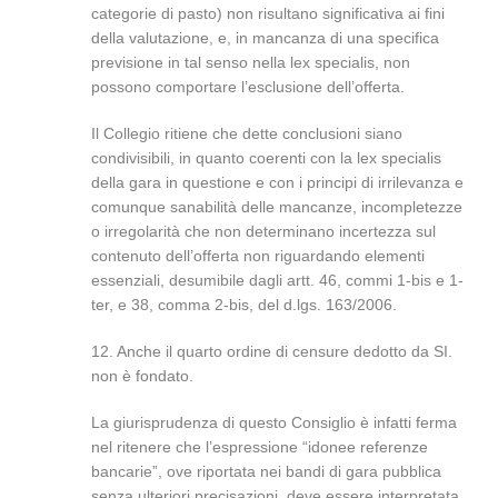
categorie di pasto) non risultano significativa ai fini
della valutazione, e, in mancanza di una specifica
previsione in tal senso nella lex specialis, non
possono comportare l’esclusione dell’offerta.
Il Collegio ritiene che dette conclusioni siano
condivisibili, in quanto coerenti con la lex specialis
della gara in questione e con i principi di irrilevanza e
comunque sanabilità delle mancanze, incompletezze
o irregolarità che non determinano incertezza sul
contenuto dell’offerta non riguardando elementi
essenziali, desumibile dagli artt. 46, commi 1-bis e 1-
ter, e 38, comma 2-bis, del d.lgs. 163/2006.
12. Anche il quarto ordine di censure dedotto da SI.
non è fondato.
La giurisprudenza di questo Consiglio è infatti ferma
nel ritenere che l’espressione “idonee referenze
bancarie”, ove riportata nei bandi di gara pubblica
senza ulteriori precisazioni, deve essere interpretata