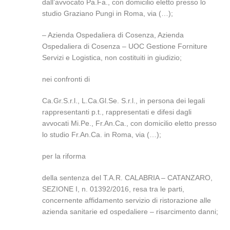
dall’avvocato Pa.Fa., con domicilio eletto presso lo
studio Graziano Pungi in Roma, via (…);
– Azienda Ospedaliera di Cosenza, Azienda
Ospedaliera di Cosenza – UOC Gestione Forniture
Servizi e Logistica, non costituiti in giudizio;
nei confronti di
Ca.Gr.S.r.l., L.Ca.Gl.Se. S.r.l., in persona dei legali
rappresentanti p.t., rappresentati e difesi dagli
avvocati Mi.Pe., Fr.An.Ca., con domicilio eletto presso
lo studio Fr.An.Ca. in Roma, via (…);
per la riforma
della sentenza del T.A.R. CALABRIA – CATANZARO,
SEZIONE I, n. 01392/2016, resa tra le parti,
concernente affidamento servizio di ristorazione alle
azienda sanitarie ed ospedaliere – risarcimento danni;