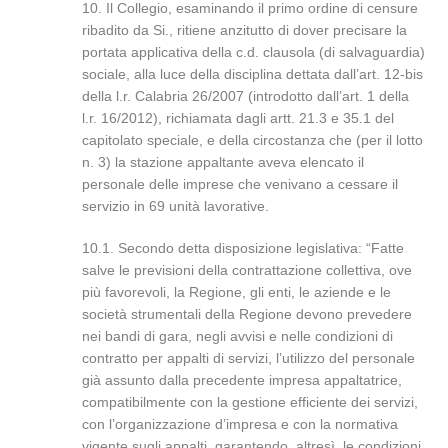
10. Il Collegio, esaminando il primo ordine di censure
ribadito da Si., ritiene anzitutto di dover precisare la
portata applicativa della c.d. clausola (di salvaguardia)
sociale, alla luce della disciplina dettata dall’art. 12-bis
della l.r. Calabria 26/2007 (introdotto dall’art. 1 della
l.r. 16/2012), richiamata dagli artt. 21.3 e 35.1 del
capitolato speciale, e della circostanza che (per il lotto
n. 3) la stazione appaltante aveva elencato il
personale delle imprese che venivano a cessare il
servizio in 69 unità lavorative.
10.1. Secondo detta disposizione legislativa: “Fatte
salve le previsioni della contrattazione collettiva, ove
più favorevoli, la Regione, gli enti, le aziende e le
società strumentali della Regione devono prevedere
nei bandi di gara, negli avvisi e nelle condizioni di
contratto per appalti di servizi, l’utilizzo del personale
già assunto dalla precedente impresa appaltatrice,
compatibilmente con la gestione efficiente dei servizi,
con l’organizzazione d’impresa e con la normativa
vigente sugli appalti, garantendo, altresì, le condizioni