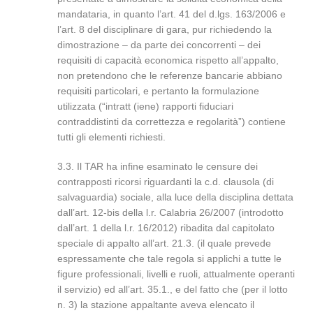
mandataria, in quanto l’art. 41 del d.lgs. 163/2006 e
l’art. 8 del disciplinare di gara, pur richiedendo la
dimostrazione – da parte dei concorrenti – dei
requisiti di capacità economica rispetto all’appalto,
non pretendono che le referenze bancarie abbiano
requisiti particolari, e pertanto la formulazione
utilizzata (“intratt (iene) rapporti fiduciari
contraddistinti da correttezza e regolarità”) contiene
tutti gli elementi richiesti.
3.3. Il TAR ha infine esaminato le censure dei
contrapposti ricorsi riguardanti la c.d. clausola (di
salvaguardia) sociale, alla luce della disciplina dettata
dall’art. 12-bis della l.r. Calabria 26/2007 (introdotto
dall’art. 1 della l.r. 16/2012) ribadita dal capitolato
speciale di appalto all’art. 21.3. (il quale prevede
espressamente che tale regola si applichi a tutte le
figure professionali, livelli e ruoli, attualmente operanti
il servizio) ed all’art. 35.1., e del fatto che (per il lotto
n. 3) la stazione appaltante aveva elencato il