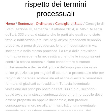
rispetto dei termini
processuali
Home
/
Sentenze - Ordinanze
/
Consiglio di Stato
/
Consiglio di
Stato, sezione III, sentenza 13 ottobre 2014, n. 5057. Ai sensi
dell'art. 333 c.p.c., è statuito che le parti alle quali sono state
fatte le notificazioni previste negli articoli precedenti debbono
proporre, a pena di decadenza, le loro impugnazioni in via
incidentale nello stesso processo. La ratio della previsione
normativa risiede nella necessità a che tutte le impugnazioni
contro la stessa sentenza siano concentrare e trattate
unitariamente e decise dal giudice dell'impugnazione in un
unico giudizio, sia per ragioni di economia processuale che per
ragioni di coerenza sostanziale ed al fine di evitare l'eventuale
formarsi di giudicati contraddittori. Tuttavia l'eventuale
violazione del principio posto dall'art. 333 c.p.c., secondo il
quale avverso la stessa sentenza dopo un primo appello deve
essere proposto un appello incidentale, non produce
conseguenze in ordine alla ammissibilità di una eventuale
seconda impugnazione proposta autonomamente. Nel