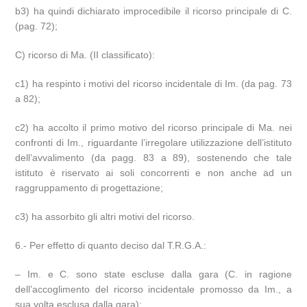
b3) ha quindi dichiarato improcedibile il ricorso principale di C.
(pag. 72);
C) ricorso di Ma. (II classificato):
c1) ha respinto i motivi del ricorso incidentale di Im. (da pag. 73
a 82);
c2) ha accolto il primo motivo del ricorso principale di Ma. nei
confronti di Im., riguardante l’irregolare utilizzazione dell’istituto
dell’avvalimento (da pagg. 83 a 89), sostenendo che tale
istituto è riservato ai soli concorrenti e non anche ad un
raggruppamento di progettazione;
c3) ha assorbito gli altri motivi del ricorso.
6.- Per effetto di quanto deciso dal T.R.G.A.:
– Im. e C. sono state escluse dalla gara (C. in ragione
dell’accoglimento del ricorso incidentale promosso da Im., a
sua volta esclusa dalla gara);