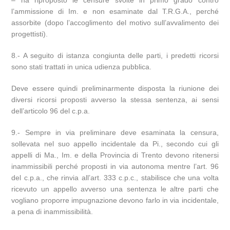
– ha riproposto le censure svolte in primo grado contro
l’ammissione di Im. e non esaminate dal T.R.G.A., perché
assorbite (dopo l’accoglimento del motivo sull’avvalimento dei
progettisti).
8.- A seguito di istanza congiunta delle parti, i predetti ricorsi
sono stati trattati in unica udienza pubblica.
Deve essere quindi preliminarmente disposta la riunione dei
diversi ricorsi proposti avverso la stessa sentenza, ai sensi
dell’articolo 96 del c.p.a.
9.- Sempre in via preliminare deve esaminata la censura,
sollevata nel suo appello incidentale da Pi., secondo cui gli
appelli di Ma., Im. e della Provincia di Trento devono ritenersi
inammissibili perché proposti in via autonoma mentre l’art. 96
del c.p.a., che rinvia all’art. 333 c.p.c., stabilisce che una volta
ricevuto un appello avverso una sentenza le altre parti che
vogliano proporre impugnazione devono farlo in via incidentale,
a pena di inammissibilità.