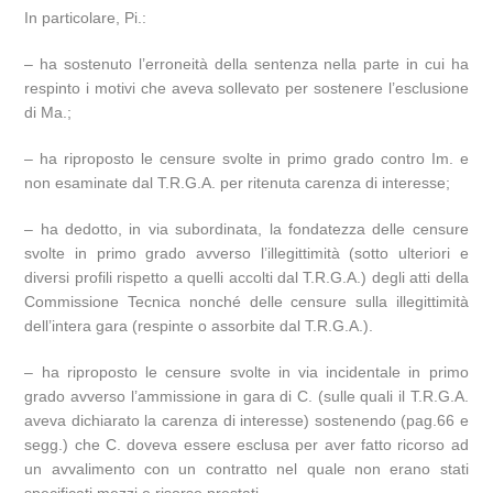
In particolare, Pi.:
– ha sostenuto l’erroneità della sentenza nella parte in cui ha
respinto i motivi che aveva sollevato per sostenere l’esclusione
di Ma.;
– ha riproposto le censure svolte in primo grado contro Im. e
non esaminate dal T.R.G.A. per ritenuta carenza di interesse;
– ha dedotto, in via subordinata, la fondatezza delle censure
svolte in primo grado avverso l’illegittimità (sotto ulteriori e
diversi profili rispetto a quelli accolti dal T.R.G.A.) degli atti della
Commissione Tecnica nonché delle censure sulla illegittimità
dell’intera gara (respinte o assorbite dal T.R.G.A.).
– ha riproposto le censure svolte in via incidentale in primo
grado avverso l’ammissione in gara di C. (sulle quali il T.R.G.A.
aveva dichiarato la carenza di interesse) sostenendo (pag.66 e
segg.) che C. doveva essere esclusa per aver fatto ricorso ad
un avvalimento con un contratto nel quale non erano stati