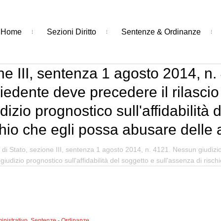
Home
Sezioni Diritto
Sentenze & Ordinanze
ne III, sentenza 1 agosto 2014, n
hiedente deve precedere il rilascio
zio prognostico sull'affidabilità 
chio che egli possa abusare delle 
 di Stato, sezione III, sentenza 1 agosto 2014, n. 4121. Nessun giudizio
giudizio prognostico sull'affidabilità del soggetto e sull'assenza di risc
inistrativo
,
Sentenze - Ordinanze