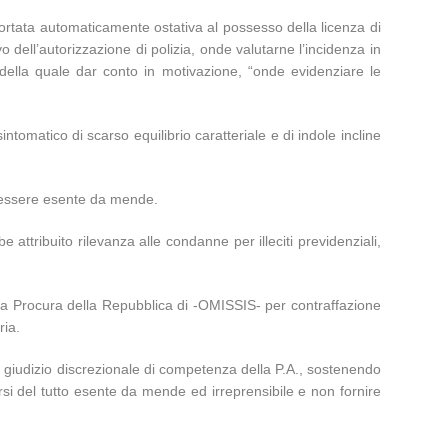
portata automaticamente ostativa al possesso della licenza di
 dell’autorizzazione di polizia, onde valutarne l’incidenza in
, della quale dar conto in motivazione, “onde evidenziare le
ntomatico di scarso equilibrio caratteriale e di indole incline
ll’essere esente da mende.
attribuito rilevanza alle condanne per illeciti previdenziali,
 alla Procura della Repubblica di -OMISSIS- per contraffazione
ria.
al giudizio discrezionale di competenza della P.A., sostenendo
arsi del tutto esente da mende ed irreprensibile e non fornire