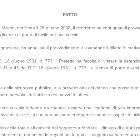
FATTO
 Milano, notificato il 28 giugno 2008, il ricorrente ha impugnato il pr
a licenza di porto di fucile per uso caccia.
ugnazione, ha annullato il provvedimento, rilevandone il difetto di motiv
. 18 giugno 1931, n. 773, il Prefetto ha facoltà di vietare la detenzi
icoli 11 e 43 del R.D. 18 giugno 1931, n. 773, la licenza di porto d’a
dine e della sicurezza pubblica, alla prevenzione del danno che possa der
re agevolati dall’utilizzo del mezzo di offesa”.
beneficiario sia indenne da mende, osservi una condotta di vita impr
nvivenza civile, sì che non possano emergere sintomi e sospetti di utili
to della totale affidabilità del soggetto a fondare il diniego di autori
 intervenire, ma anche le ragioni per le quali il soggetto viene ritenuto