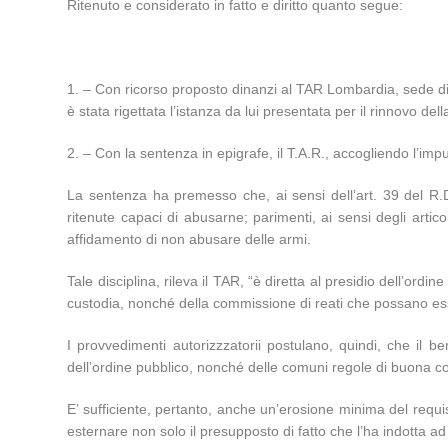
Ritenuto e considerato in fatto e diritto quanto segue:
1. – Con ricorso proposto dinanzi al TAR Lombardia, sede di
è stata rigettata l’istanza da lui presentata per il rinnovo dell
2. – Con la sentenza in epigrafe, il T.A.R., accogliendo l’imp
La sentenza ha premesso che, ai sensi dell’art. 39 del R.D
ritenute capaci di abusarne; parimenti, ai sensi degli art
affidamento di non abusare delle armi.
Tale disciplina, rileva il TAR, “è diretta al presidio dell’or
custodia, nonché della commissione di reati che possano esse
I provvedimenti autorizzzatorii postulano, quindi, che il 
dell’ordine pubblico, nonché delle comuni regole di buona co
E’ sufficiente, pertanto, anche un’erosione minima del requisi
esternare non solo il presupposto di fatto che l’ha indotta ad