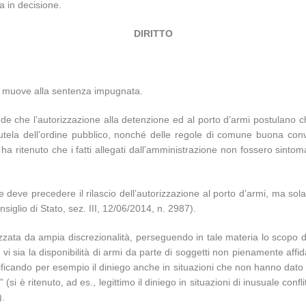
a in decisione.
DIRITTO
ante muove alla sentenza impugnata.
de che l’autorizzazione alla detenzione ed al porto d’armi postulano ch
utela dell’ordine pubblico, nonché delle regole di comune buona convi
ha ritenuto che i fatti allegati dall’amministrazione non fossero sintoma
e deve precedere il rilascio dell’autorizzazione al porto d’armi, ma sol
siglio di Stato, sez. III, 12/06/2014, n. 2987).
zzata da ampia discrezionalità, perseguendo in tale materia lo scopo di 
i sia la disponibilità di armi da parte di soggetti non pienamente affidabil
iustificando per esempio il diniego anche in situazioni che non hanno d
i è ritenuto, ad es., legittimo il diniego in situazioni di inusuale conflit
).