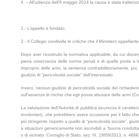
4. – All’udienza dell’8 maggio 2014 la causa è stata trattenut
1.- L’appello è fondato.
2.- Il Collegio condivide le critiche che il Ministero appell
Dopo aver ricostruito la normativa applicabile, da cui discen
piena osservanza delle norme penali e di quelle poste a t
improprio delle armi, la sentenza contraddittoriamente, poi, 
giudizio di “pericolosità sociale” dell’interessato.
Invero, nessun giudizio di pericolosità sociale del richiedent
sull’assenza di rischio che egli possa abusare delle armi (Con
La valutazione dell’Autorità di pubblica sicurezza è caratteri
involontari), che potrebbero avere occasione per il fatto che v
più stringente rispetto a quello di “pericolosità sociale”, g
a situazioni genericamente non ascrivibili a “buona condotta” (s
o di vicinato: Consiglio di Stato, sez. III, 19/09/2013, n. 4666