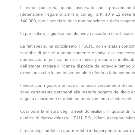
Il primo giudice ha, quindi, osservato che il provvedimento
(detenzione illegale di armi) di cui agli artt. 10 e 12 della
140.000, con il beneficio della non menzione e della sospen
In particolare, il giudice penale aveva accertato che il ric
La fattispecie, ha sottolineato il T.A.R., non è stata ricondo
sarebbe di per sé automaticamente ostativa alla concession
denunciato, di per sé, non è un indice presunto di inaffidab
dell’istante, titolare di licenza di polizia da notevole tempo 
circostanza che la sentenza penale è riferita a fatto comme
Invece, con riguardo ai reati di omesso versamento di ritenu
sono certamente pertinenti alla materia oggetto del titolo a
seguito di incidente stradale ed ai reati in tema di interventi ed
Così pure la misura degli arresti domiciliari, in qualità d
giudizio di riprovevolezza; il T.U.L.P.S., difatti, assegna valo
Il resto degli addebiti riguarderebbe indagini penali ancora i