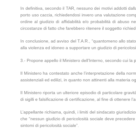
In definitiva, secondo il TAR, nessuno dei motivi addotti da
porto uso caccia, richiedendosi invero una valutazione comple
ordine al giudizio di affidabilità e/o probabilità di abuso
circostanze di fatto che farebbero ritenere il soggetto rich
In conclusione, ad avviso del T.A.R., “quantomeno allo stato, 
alla violenza ed idoneo a supportare un giudizio di pericolosit
3.- Propone appello il Ministero dell’Interno, secondo cui l
Il Ministero ha contestato anche l’interpretazione della norm
assistenziali ed edilizi, in quanto non attinenti alla materia ogg
Il Ministero riporta un ulteriore episodio di particolare gra
di sigilli e falsificazione di certificazione, al fine di ottenere
L’appellante richiama, quindi, i limiti del sindacato giurisd
che “nessun giudizio di pericolosità sociale deve precedere i
sintomi di pericolosità sociale”.