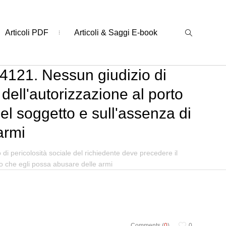
Articoli PDF
Articoli & Saggi E-book
. 4121. Nessun giudizio di
 dell'autorizzazione al porto
del soggetto e sull'assenza di
armi
 di pericolosità sociale del richiedente deve precedere il
hio che egli possa abusare delle armi
Comments (
0
)
0