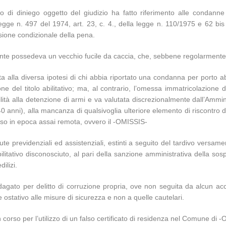
 di diniego oggetto del giudizio ha fatto riferimento alle condanne pe
 legge n. 497 del 1974, art. 23, c. 4., della legge n. 110/1975 e 62 bis
sione condizionale della pena.
orrente possedeva un vecchio fucile da caccia, che, sebbene regolarment
tta alla diversa ipotesi di chi abbia riportato una condanna per porto ab
e del titolo abilitativo; ma, al contrario, l’omessa immatricolazione 
ilità alla detenzione di armi e va valutata discrezionalmente dall’Ammin
(40 anni), alla mancanza di qualsivoglia ulteriore elemento di riscontro del
sso in epoca assai remota, ovvero il -OMISSIS-
te previdenziali ed assistenziali, estinti a seguito del tardivo versame
bilitativo disconosciuto, al pari della sanzione amministrativa della s
ilizi.
i indagato per delitto di corruzione propria, ove non seguita da alcun 
re ostativo alle misure di sicurezza e non a quelle cautelari.
n corso per l’utilizzo di un falso certificato di residenza nel Comune di 