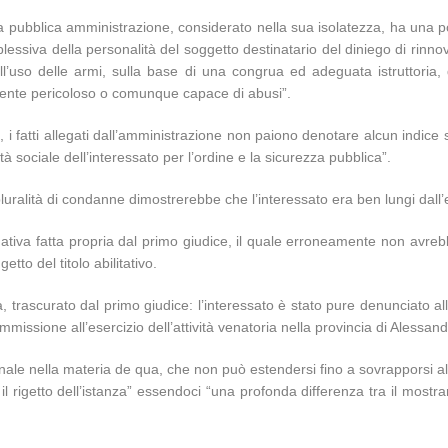
lla pubblica amministrazione, considerato nella sua isolatezza, ha una 
ssiva della personalità del soggetto destinatario del diniego di rinnovo
 nell’uso delle armi, sulla base di una congrua ed adeguata istruttoria
iedente pericoloso o comunque capace di abusi”.
i fatti allegati dall’amministrazione non paiono denotare alcun indice si
à sociale dell’interessato per l’ordine e la sicurezza pubblica”.
a pluralità di condanne dimostrerebbe che l’interessato era ben lungi da
ativa fatta propria dal primo giudice, il quale erroneamente non avrebbe 
etto del titolo abilitativo.
vità, trascurato dal primo giudice: l’interessato è stato pure denunciato
 l’ammissione all’esercizio dell’attività venatoria nella provincia di Alessand
izionale nella materia de qua, che non può estendersi fino a sovrapporsi 
l rigetto dell’istanza” essendoci “una profonda differenza tra il mostr