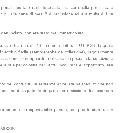
nali riportate dall’interessato, tra cui quella per il reato
 c.p., alla pena di mesi 8 di reclusione ed alla multa di Lire
e denunciato, non era stato mai immatricolato.
usivo di armi (art. 43, I comma, lett. c, T.U.L.P.S.), la quale
di vecchio fucile (sembrerebbe da collezione), regolarmente
istrazione, con riguardo, nel caso di specie, alla condizione
la sua pericolosità per l’altrui incolumità e, soprattutto, alla
nto dei contributi, la sentenza appellata ha ritenuto che non
ospensione della patente di guida per omissione di soccorso a
accertamento di responsabilità penale, non può fondare alcun
-OMISSIS-.