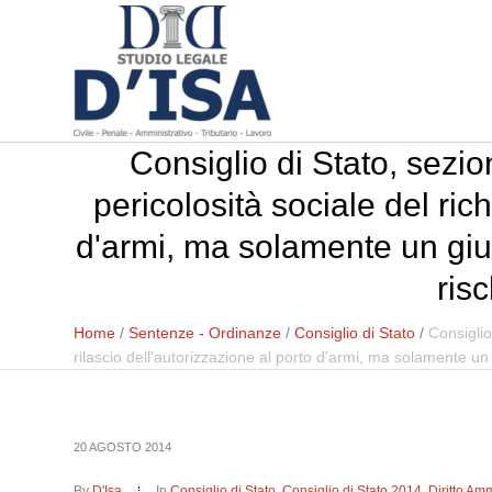
Consiglio di Stato, sezio
pericolosità sociale del ric
d'armi, ma solamente un giudi
ris
Home
/
Sentenze - Ordinanze
/
Consiglio di Stato
/
Consiglio
rilascio dell'autorizzazione al porto d'armi, ma solamente un 
20 AGOSTO 2014
By
D'Isa
In
Consiglio di Stato
,
Consiglio di Stato 2014
,
Diritto Amm