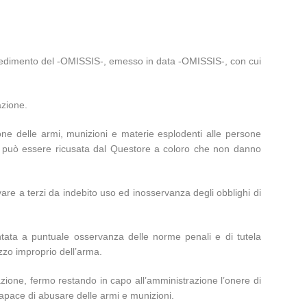
ovvedimento del -OMISSIS-, emesso in data -OMISSIS-, con cui
azione.
one delle armi, munizioni e materie esplodenti alle persone
rmi può essere ricusata dal Questore a coloro che non danno
ivare a terzi da indebito uso ed inosservanza degli obblighi di
ontata a puntuale osservanza delle norme penali e di tutela
zzo improprio dell’arma.
zzazione, fermo restando in capo all’amministrazione l’onere di
 capace di abusare delle armi e munizioni.