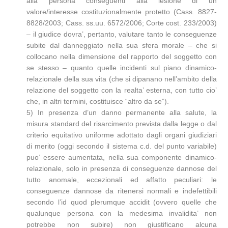
alla persona conseguenti alla lesione di un
valore/interesse costituzionalmente protetto (Cass. 8827-
8828/2003; Cass. ss.uu. 6572/2006; Corte cost. 233/2003)
– il giudice dovra’, pertanto, valutare tanto le conseguenze
subite dal danneggiato nella sua sfera morale – che si
collocano nella dimensione del rapporto del soggetto con
se stesso – quanto quelle incidenti sul piano dinamico-
relazionale della sua vita (che si dipanano nell’ambito della
relazione del soggetto con la realta’ esterna, con tutto cio’
che, in altri termini, costituisce “altro da se”).
5) In presenza d’un danno permanente alla salute, la
misura standard del risarcimento prevista dalla legge o dal
criterio equitativo uniforme adottato dagli organi giudiziari
di merito (oggi secondo il sistema c.d. del punto variabile)
puo’ essere aumentata, nella sua componente dinamico-
relazionale, solo in presenza di conseguenze dannose del
tutto anomale, eccezionali ed affatto peculiari: le
conseguenze dannose da ritenersi normali e indefettibili
secondo l’id quod plerumque accidit (ovvero quelle che
qualunque persona con la medesima invalidita’ non
potrebbe non subire) non giustificano alcuna