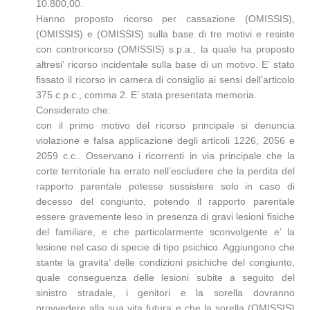
10.800,00.
Hanno proposto ricorso per cassazione (OMISSIS),
(OMISSIS) e (OMISSIS) sulla base di tre motivi e resiste
con controricorso (OMISSIS) s.p.a., la quale ha proposto
altresi’ ricorso incidentale sulla base di un motivo. E’ stato
fissato il ricorso in camera di consiglio ai sensi dell’articolo
375 c.p.c., comma 2. E’ stata presentata memoria.
Considerato che:
con il primo motivo del ricorso principale si denuncia
violazione e falsa applicazione degli articoli 1226, 2056 e
2059 c.c.. Osservano i ricorrenti in via principale che la
corte territoriale ha errato nell’escludere che la perdita del
rapporto parentale potesse sussistere solo in caso di
decesso del congiunto, potendo il rapporto parentale
essere gravemente leso in presenza di gravi lesioni fisiche
del familiare, e che particolarmente sconvolgente e’ la
lesione nel caso di specie di tipo psichico. Aggiungono che
stante la gravita’ delle condizioni psichiche del congiunto,
quale conseguenza delle lesioni subite a seguito del
sinistro stradale, i genitori e la sorella dovranno
provvedere alla sua vita futura e che la sorella (OMISSIS)