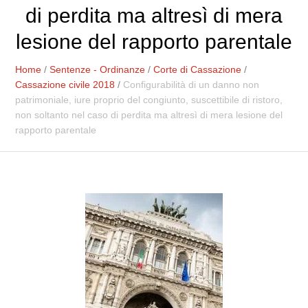
di perdita ma altresì di mera
lesione del rapporto parentale
Home
/
Sentenze - Ordinanze
/
Corte di Cassazione
/
Cassazione civile 2018
/
Configurabilità di un danno non
patrimoniale, iure proprio del congiunto, suscettibile di ristoro,
non soltanto nel caso di perdita ma altresì di mera lesione del
rapporto parentale