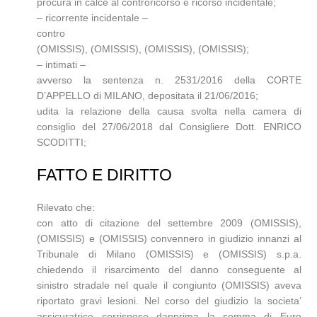
procura in calce al controricorso e ricorso incidentale;
– ricorrente incidentale –
contro
(OMISSIS), (OMISSIS), (OMISSIS), (OMISSIS);
– intimati –
avverso la sentenza n. 2531/2016 della CORTE
D’APPELLO di MILANO, depositata il 21/06/2016;
udita la relazione della causa svolta nella camera di
consiglio del 27/06/2018 dal Consigliere Dott. ENRICO
SCODITTI;
FATTO E DIRITTO
Rilevato che:
con atto di citazione del settembre 2009 (OMISSIS),
(OMISSIS) e (OMISSIS) convennero in giudizio innanzi al
Tribunale di Milano (OMISSIS) e (OMISSIS) s.p.a.
chiedendo il risarcimento del danno conseguente al
sinistro stradale nel quale il congiunto (OMISSIS) aveva
riportato gravi lesioni. Nel corso del giudizio la societa’
assicuratrice corrispose dapprima la somma di Euro