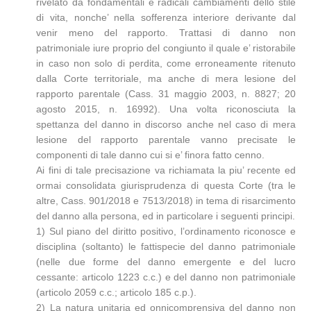
rivelato da fondamentali e radicali cambiamenti dello stile
di vita, nonche’ nella sofferenza interiore derivante dal
venir meno del rapporto. Trattasi di danno non
patrimoniale iure proprio del congiunto il quale e’ ristorabile
in caso non solo di perdita, come erroneamente ritenuto
dalla Corte territoriale, ma anche di mera lesione del
rapporto parentale (Cass. 31 maggio 2003, n. 8827; 20
agosto 2015, n. 16992). Una volta riconosciuta la
spettanza del danno in discorso anche nel caso di mera
lesione del rapporto parentale vanno precisate le
componenti di tale danno cui si e’ finora fatto cenno.
Ai fini di tale precisazione va richiamata la piu’ recente ed
ormai consolidata giurisprudenza di questa Corte (tra le
altre, Cass. 901/2018 e 7513/2018) in tema di risarcimento
del danno alla persona, ed in particolare i seguenti principi.
1) Sul piano del diritto positivo, l’ordinamento riconosce e
disciplina (soltanto) le fattispecie del danno patrimoniale
(nelle due forme del danno emergente e del lucro
cessante: articolo 1223 c.c.) e del danno non patrimoniale
(articolo 2059 c.c.; articolo 185 c.p.).
2) La natura unitaria ed onnicomprensiva del danno non