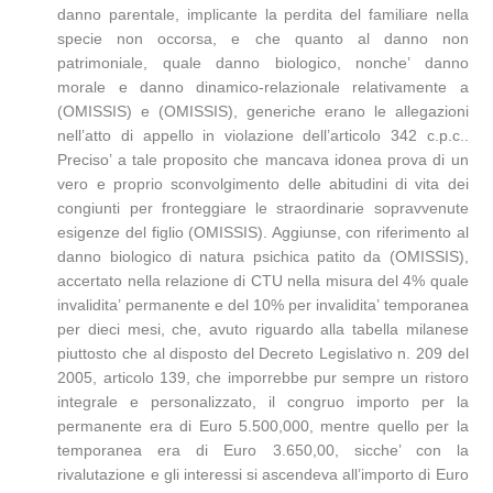
danno parentale, implicante la perdita del familiare nella
specie non occorsa, e che quanto al danno non
patrimoniale, quale danno biologico, nonche’ danno
morale e danno dinamico-relazionale relativamente a
(OMISSIS) e (OMISSIS), generiche erano le allegazioni
nell’atto di appello in violazione dell’articolo 342 c.p.c..
Preciso’ a tale proposito che mancava idonea prova di un
vero e proprio sconvolgimento delle abitudini di vita dei
congiunti per fronteggiare le straordinarie sopravvenute
esigenze del figlio (OMISSIS). Aggiunse, con riferimento al
danno biologico di natura psichica patito da (OMISSIS),
accertato nella relazione di CTU nella misura del 4% quale
invalidita’ permanente e del 10% per invalidita’ temporanea
per dieci mesi, che, avuto riguardo alla tabella milanese
piuttosto che al disposto del Decreto Legislativo n. 209 del
2005, articolo 139, che imporrebbe pur sempre un ristoro
integrale e personalizzato, il congruo importo per la
permanente era di Euro 5.500,000, mentre quello per la
temporanea era di Euro 3.650,00, sicche’ con la
rivalutazione e gli interessi si ascendeva all’importo di Euro