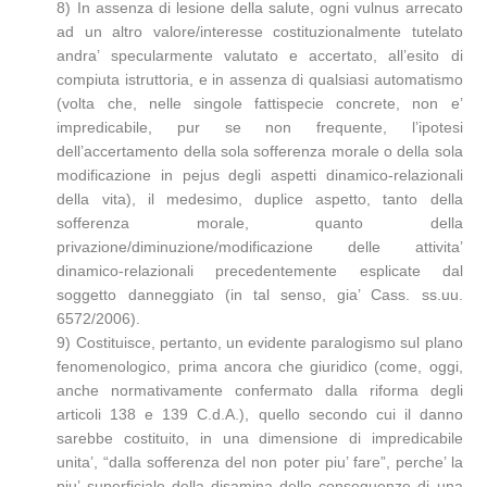
8) In assenza di lesione della salute, ogni vulnus arrecato
ad un altro valore/interesse costituzionalmente tutelato
andra’ specularmente valutato e accertato, all’esito di
compiuta istruttoria, e in assenza di qualsiasi automatismo
(volta che, nelle singole fattispecie concrete, non e’
impredicabile, pur se non frequente, l’ipotesi
dell’accertamento della sola sofferenza morale o della sola
modificazione in pejus degli aspetti dinamico-relazionali
della vita), il medesimo, duplice aspetto, tanto della
sofferenza morale, quanto della
privazione/diminuzione/modificazione delle attivita’
dinamico-relazionali precedentemente esplicate dal
soggetto danneggiato (in tal senso, gia’ Cass. ss.uu.
6572/2006).
9) Costituisce, pertanto, un evidente paralogismo sul plano
fenomenologico, prima ancora che giuridico (come, oggi,
anche normativamente confermato dalla riforma degli
articoli 138 e 139 C.d.A.), quello secondo cui il danno
sarebbe costituito, in una dimensione di impredicabile
unita’, “dalla sofferenza del non poter piu’ fare”, perche’ la
piu’ superficiale della disamina delle conseguenze di una