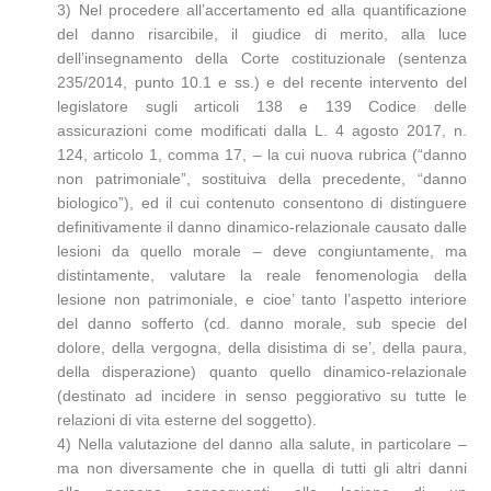
3) Nel procedere all’accertamento ed alla quantificazione
del danno risarcibile, il giudice di merito, alla luce
dell’insegnamento della Corte costituzionale (sentenza
235/2014, punto 10.1 e ss.) e del recente intervento del
legislatore sugli articoli 138 e 139 Codice delle
assicurazioni come modificati dalla L. 4 agosto 2017, n.
124, articolo 1, comma 17, – la cui nuova rubrica (“danno
non patrimoniale”, sostituiva della precedente, “danno
biologico”), ed il cui contenuto consentono di distinguere
definitivamente il danno dinamico-relazionale causato dalle
lesioni da quello morale – deve congiuntamente, ma
distintamente, valutare la reale fenomenologia della
lesione non patrimoniale, e cioe’ tanto l’aspetto interiore
del danno sofferto (cd. danno morale, sub specie del
dolore, della vergogna, della disistima di se’, della paura,
della disperazione) quanto quello dinamico-relazionale
(destinato ad incidere in senso peggiorativo su tutte le
relazioni di vita esterne del soggetto).
4) Nella valutazione del danno alla salute, in particolare –
ma non diversamente che in quella di tutti gli altri danni