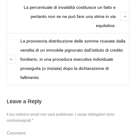
La percentuale di invalidità costituisce un fatto e
pertanto non se ne può fare una stima in via
equitativa.
La provvisoria distribuzione delle somme ricavate dalla
vendita di un immobile pignorato dall’istituto di credito
fondiario, in una procedura esecutiva individuale
proseguita (o iniziata) dopo la dichiarazione di
fallimento
Leave a Reply
Il tuo indirizzo email non sarà pubblicato.
I campi obbligatori sono
contrassegnati
*
Comment