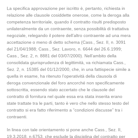
La specifica approvazione per iscritto è, pertanto, richiesta in
relazione alle clausole cosiddette onerose, come la deroga alla
competenza territoriale, quando il contratto risulti predisposto
unilateralmente da un contraente, senza possibilità di trattativa
negoziale, relegando il potere dell’altro contraente ad una mera
accettazione o meno di detto schema (Cass., Sez. II, n. 3091
del 21/04/1988; Cass., Sez. Lavoro, n. 6644 del 26.6.1999;
Cass., Sez. 2, n. 8881 del 03/07/2000). Nell’ambito della
consolidata giurisprudenza di legittimità, va richiamata Cass.,
Sez. 2, n. 15385 del 01/12/2000, che, in una fattispecie simile a
quella in esame, ha ritenuto l’operatività della clausola di
deroga convenzionale del foro ancorché non specificamente
sottoscritta, essendo stato accertato che le clausole del
contratto di fornitura nel quale essa era stata inserita erano
state trattate tra le parti, tanto è vero che nello stesso testo del
contratto si era fatto riferimento a “condizioni discusse” tra i
contraenti.
In linea con tale orientamento si pone anche Cass., Sez. II,
19.3.2018, n.6753, che esclude la disciplina del contratto per