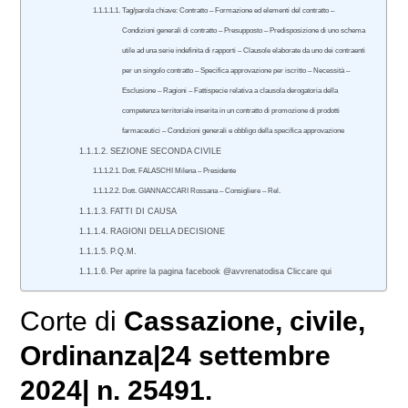
Tag/parola chiave: Contratto – Formazione ed elementi del contratto –
Condizioni generali di contratto – Presupposto – Predisposizione di uno schema
utile ad una serie indefinita di rapporti – Clausole elaborate da uno dei contraenti
per un singolo contratto – Specifica approvazione per iscritto – Necessità –
Esclusione – Ragioni – Fattispecie relativa a clausola derogatoria della
competenza territoriale inserita in un contratto di promozione di prodotti
farmaceutici – Condizioni generali e obbligo della specifica approvazione
SEZIONE SECONDA CIVILE
Dott. FALASCHI Milena – Presidente
Dott. GIANNACCARI Rossana – Consigliere – Rel.
FATTI DI CAUSA
RAGIONI DELLA DECISIONE
P.Q.M.
Per aprire la pagina facebook @avvrenatodisa Cliccare qui
Corte di
Cassazione
,
civile
,
Ordinanza|24 settembre
2024| n. 25491.