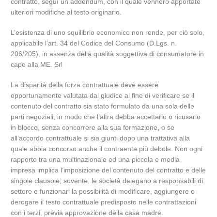
contratto, seguì un addendum, con il quale vennero apportate
ulteriori modifiche al testo originario.
L’esistenza di uno squilibrio economico non rende, per ciò solo,
applicabile l’art. 34 del Codice del Consumo (D.Lgs. n.
206/205), in assenza della qualità soggettiva di consumatore in
capo alla ME. Srl
La disparità della forza contrattuale deve essere
opportunamente valutata dal giudice al fine di verificare se il
contenuto del contratto sia stato formulato da una sola delle
parti negoziali, in modo che l’altra debba accettarlo o ricusarlo
in blocco, senza concorrere alla sua formazione, o se
all’accordo contrattuale si sia giunti dopo una trattativa alla
quale abbia concorso anche il contraente più debole. Non ogni
rapporto tra una multinazionale ed una piccola e media
impresa implica l’imposizione del contenuto del contratto e delle
singole clausole; sovente, le società delegano a responsabili di
settore e funzionari la possibilità di modificare, aggiungere o
derogare il testo contrattuale predisposto nelle contrattazioni
con i terzi, previa approvazione della casa madre.