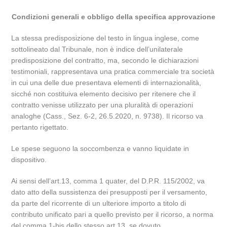
Condizioni generali e obbligo della specifica approvazione
La stessa predisposizione del testo in lingua inglese, come
sottolineato dal Tribunale, non è indice dell’unilaterale
predisposizione del contratto, ma, secondo le dichiarazioni
testimoniali, rappresentava una pratica commerciale tra società
in cui una delle due presentava elementi di internazionalità,
sicché non costituiva elemento decisivo per ritenere che il
contratto venisse utilizzato per una pluralità di operazioni
analoghe (Cass., Sez. 6-2, 26.5.2020, n. 9738). Il ricorso va
pertanto rigettato.
Le spese seguono la soccombenza e vanno liquidate in
dispositivo.
Ai sensi dell’art.13, comma 1 quater, del D.P.R. 115/2002, va
dato atto della sussistenza dei presupposti per il versamento,
da parte del ricorrente di un ulteriore importo a titolo di
contributo unificato pari a quello previsto per il ricorso, a norma
del comma 1-bis dello stesso art.13, se dovuto.