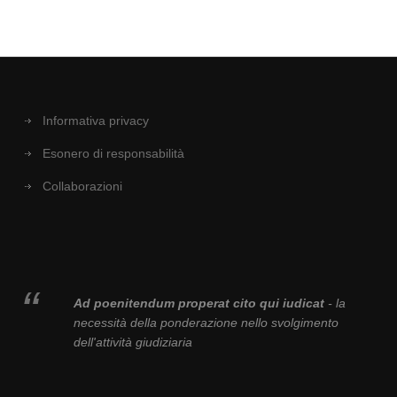
Informativa privacy
Esonero di responsabilità
Collaborazioni
Ad poenitendum properat cito qui iudicat
- la
necessità della ponderazione nello svolgimento
dell'attività giudiziaria