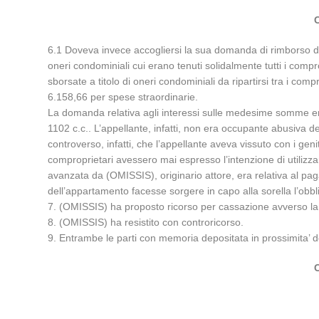
6.1 Doveva invece accogliersi la sua domanda di rimborso de
oneri condominiali cui erano tenuti solidalmente tutti i com
sborsate a titolo di oneri condominiali da ripartirsi tra i co
6.158,66 per spese straordinarie.
La domanda relativa agli interessi sulle medesime somme era i
1102 c.c.. L’appellante, infatti, non era occupante abusiva d
controverso, infatti, che l’appellante aveva vissuto con i geni
comproprietari avessero mai espresso l’intenzione di utilizzar
avanzata da (OMISSIS), originario attore, era relativa al pa
dell’appartamento facesse sorgere in capo alla sorella l’obb
7. (OMISSIS) ha proposto ricorso per cassazione avverso la 
8. (OMISSIS) ha resistito con controricorso.
9. Entrambe le parti con memoria depositata in prossimita’ del