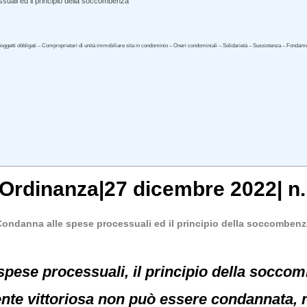
uali ed il principio della soccombenza
Soggetti obbligati – Comproprietari di unità immobiliare sita in condominio – Oneri condominiali – Solidarietà – Sussistenza – Fondam
,Ordinanza|27 dicembre 2022| n.
Condanna alle spese processuali ed il principio della soccombenz
spese processuali, il principio della socco
mente vittoriosa non può essere condannata