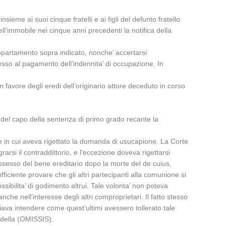
me ai suoi cinque fratelli e ai figli del defunto fratello
’immobile nei cinque anni precedenti la notifica della
’appartamento sopra indicato, nonche’ accertarsi
sso al pagamento dell’indennita’ di occupazione. In
avore degli eredi dell’originario attore deceduto in corso
 del capo della sentenza di primo grado recante la
te in cui aveva rigettato la domanda di usucapione. La Corte
rsi il contraddittorio, e l’eccezione doveva rigettarsi
possesso del bene ereditario dopo la morte del de cuius,
iciente provare che gli altri partecipanti alla comunione si
ssibilita’ di godimento altrui. Tale volonta’ non poteva
che nell’interesse degli altri comproprietari. Il fatto stesso
ava intendere come quest’ultimi avessero tollerato tale
e della (OMISSIS).