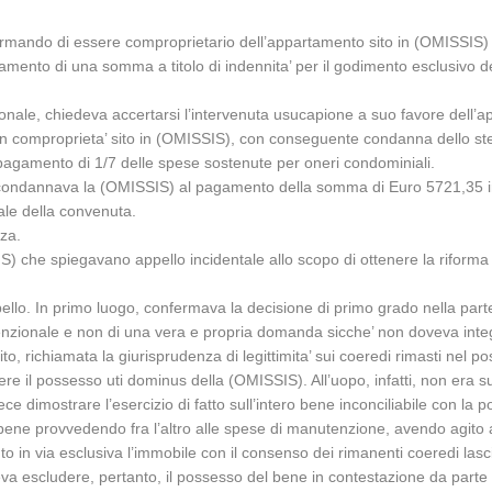
mando di essere comproprietario dell’appartamento sito in (OMISSIS) insie
nto di una somma a titolo di indennita’ per il godimento esclusivo dell
nzionale, chiedeva accertarsi l’intervenuta usucapione a suo favore dell
 in comproprieta’ sito in (OMISSIS), con conseguente condanna dello ste
pagamento di 1/7 delle spese sostenute per oneri condominiali.
 condannava la (OMISSIS) al pagamento della somma di Euro 5721,35 in f
ale della convenuta.
za.
S) che spiegavano appello incidentale allo scopo di ottenere la riforma
pello. In primo luogo, confermava la decisione di primo grado nella par
nzionale e non di una vera e propria domanda sicche’ non doveva integra
o, richiamata la giurisprudenza di legittimita’ sui coeredi rimasti nel 
il possesso uti dominus della (OMISSIS). All’uopo, infatti, non era suff
 dimostrare l’esercizio di fatto sull’intero bene inconciliabile con la po
 bene provvedendo fra l’altro alle spese di manutenzione, avendo agito an
in via esclusiva l’immobile con il consenso dei rimanenti coeredi lasci
doveva escludere, pertanto, il possesso del bene in contestazione da part