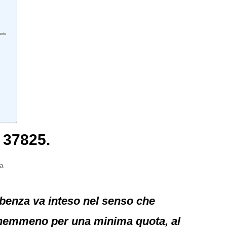
ento
 37825.
a
mbenza va inteso nel senso che
, nemmeno per una minima quota, al