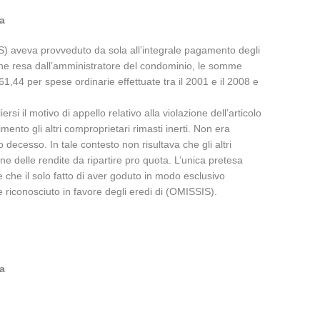
a
S) aveva provveduto da sola all’integrale pagamento degli
zione resa dall’amministratore del condominio, le somme
61,44 per spese ordinarie effettuate tra il 2001 e il 2008 e
il motivo di appello relativo alla violazione dell’articolo
ento gli altri comproprietari rimasti inerti. Non era
 decesso. In tale contesto non risultava che gli altri
rne delle rendite da ripartire pro quota. L’unica pretesa
 che il solo fatto di aver goduto in modo esclusivo
 riconosciuto in favore degli eredi di (OMISSIS).
a