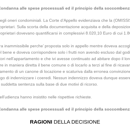
Condanna alle spese processuali ed il principio della soccombenz
gli oneri condominiali. La Corte d’Appello evidenziava che la (OMISSI
proprietari. Sulla scorta della documentazione acquisita e della deposi
mproprietari dovevano quantificarsi in complessivi 8.020,10 Euro di cui 1.8
nammissibile perche’ proposta solo in appello mentre doveva accogliersi 
el bene e doveva corrispondere solo i frutti non avendo escluso dal godim
tori nell’appartamento e che ivi avesse continuato ad abitare dopo il loro
e in maniera diretta il bene comune o di locarlo a terzi al fine di ricava
gamento di un canone di locazione e scaturiva dalla erronea convinzione
ligo di indennizzare i coeredi. Nessun indennizzo doveva dunque essere
suddetta sentenza sulla base di due motivi di ricorso.
l’udienza hanno insistito nelle rispettive richieste.
Condanna alle spese processuali ed il principio della soccombenz
RAGIONI
DELLA DECISIONE