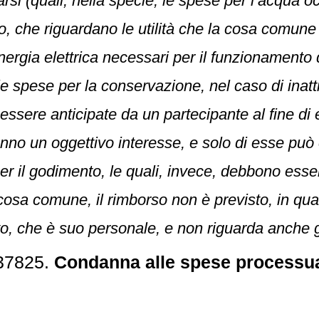
rsi (quali, nella specie, le spese per l’acqua oc
, che riguardano le utilità che la cosa comune p
energia elettrica necessari per il funzionamento
le spese per la conservazione, nel caso di inatti
essere anticipate da un partecipante al fine di 
i hanno un oggettivo interesse, e solo di esse può
er il godimento, le quali, invece, debbono ess
sa comune, il rimborso non è previsto, in quan
, che è suo personale, e non riguarda anche gli
 37825.
Condanna alle spese processuali