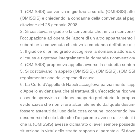
1. (OMISSIS) conveniva in giudizio la sorella (OMISSIS) affer
(OMISSIS) e chiedendo la condanna della convenuta al pagame
citazione del 28 gennaio 2008.
2. Si costituiva in giudizio la convenuta che, in via riconve
l’occupazione ad opera dell’attore di un altro appartamento
subordine la convenuta chiedeva la condanna dell’attore al 
3. Il giudice di primo grado accoglieva la domanda attorea,
di causa e rigettava integralmente la domanda riconvenzion
4. (OMISSIS) proponeva appello avverso la suddetta senten
5. Si costituivano in appello (OMISSIS), (OMISSIS), (OMISSI
regolamentazione delle spese di causa.
6. La Corte d’Appello di Napoli accoglieva parzialmente l’ap
d’Appello evidenziava che si trattava di un’eccezione riconve
essendo sprovvista di idoneo supporto probatorio. In proposit
evidenziava che non vi era alcun elemento dal quale desumere 
fossero astenuti dall’uso della cosa comune, occorrendo invece
desumersi dal solo fatto che l’acquirente avesse utilizzato il
che la (OMISSIS) avesse dichiarato di aver sempre posseduto 
situazione in virtu’ dello stretto rapporto di parentela. Si 