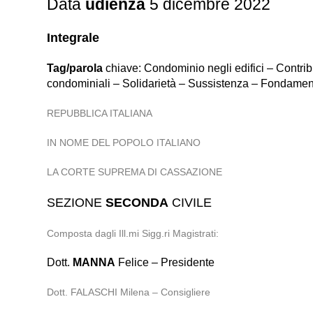
Data
udienza
5 dicembre 2022
Integrale
Tag/parola
chiave: Condominio negli edifici – Contrib
condominiali – Solidarietà – Sussistenza – Fondame
REPUBBLICA ITALIANA
IN NOME DEL POPOLO ITALIANO
LA CORTE SUPREMA DI CASSAZIONE
SEZIONE
SECONDA
CIVILE
Composta dagli Ill.mi Sigg.ri Magistrati:
Dott.
MANNA
Felice – Presidente
Dott. FALASCHI Milena – Consigliere