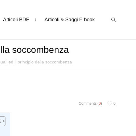
Articoli PDF
Articoli & Saggi E-book
della soccombenza
ali ed il principio della soccombenza
Comments (
0
)
0