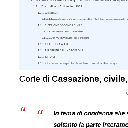
Ordinanza|27 dicembre 2022| n. 37825. Condanna alle spese process
Data udienza 5 dicembre 2022
Integrale
Tag/parola chiave: Condominio negli edifici – Contributi e spese condominiali – 
SEZIONE SECONDA CIVILE
Dott. MANNA Felice – Presidente
Dott. VARRONE Luca – rel. Consigliere
FATTI DI CAUSA
RAGIONI DELLA DECISIONE
P.Q.M.
Per aprire la pagina facebook @avvrenatodisa Cliccare qui
Corte di
Cassazione
,
civile
In tema di condanna alle 
soltanto la parte intera