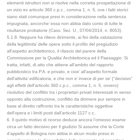
elementi istruttori non si risolve nella corretta prospettazione di
un vizio ex articolo 360 c.p.c., comma 1, n. 5, ove i fatti storici
siano stati comunque presi in considerazione nella sentenza
impugnata, ancorche’ essa non abbia dato conto di tutte le
risultanze probatorie (Cass. Sez. U., 07/04/2014, n. 8053).
5.1.8. Neppure ha rilievo dirimente, ai fini della valutazione
della legittimita’ delle opere sotto il profilo del pregiudizio
all’aspetto architettonico, il rilascio del parere della
Commissione per la Qualita’ Architettonica ed il Paesaggio. Si
tratta, infatti, di atto che attiene all’ambito del rapporto
pubblicistico tra P.A. e privato, e cioe’ all’aspetto formale
dell’attivita’ edificatoria, e che non e’ invece di per se’ (“decisivo”
agli effetti dell’articolo 360 c.p.c., comma 1, n. 5, ovvero)
risolutivo del conflitto tra i proprietari privati interessati in senso
opposto alla costruzione, conflitto da dirimere pur sempre in
base al diretto raffronto tra le caratteristiche oggettive
dell’opera e i limiti posti dall’articolo 1127 c.c..
6. Il quinto motivo di ricorso deduce ancora l’omesso esame
circa un fatto decisivo per il giudizio Si assume che la Corte
d’appello di Bologna non abbia in alcun modo preso in