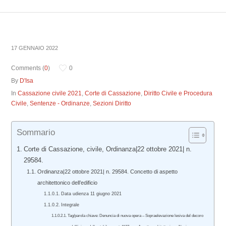
17 GENNAIO 2022
Comments (
0
)
0
By
D'Isa
In
Cassazione civile 2021
,
Corte di Cassazione
,
Diritto Civile e Procedura
Civile
,
Sentenze - Ordinanze
,
Sezioni Diritto
Sommario
Corte di Cassazione, civile, Ordinanza|22 ottobre 2021| n.
29584.
Ordinanza|22 ottobre 2021| n. 29584. Concetto di aspetto
architettonico dell’edificio
Data udienza 11 giugno 2021
Integrale
Tag/parola chiave: Denuncia di nuova opera – Sopraelevazione lesiva del decoro