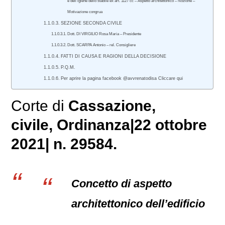
e dell’igiene dello stabile ex art. 1127 cc – Aspetto architettonico – Nozione –
Motivazione congrua
SEZIONE SECONDA CIVILE
Dott. DI VIRGILIO Rosa Maria – Presidente
Dott. SCARPA Antonio – rel. Consigliere
FATTI DI CAUSA E RAGIONI DELLA DECISIONE
P.Q.M.
Per aprire la pagina facebook @avvrenatodisa Cliccare qui
Corte di
Cassazione,
civile
, Ordinanza|22 ottobre
2021| n. 29584.
Concetto di aspetto
architettonico dell’edificio