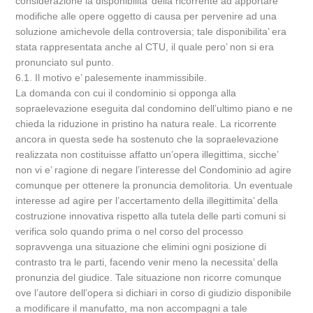
considerazione la disponibilita’ della ricorrente ad apportare
modifiche alle opere oggetto di causa per pervenire ad una
soluzione amichevole della controversia; tale disponibilita’ era
stata rappresentata anche al CTU, il quale pero’ non si era
pronunciato sul punto.
6.1. Il motivo e’ palesemente inammissibile.
La domanda con cui il condominio si opponga alla
sopraelevazione eseguita dal condomino dell’ultimo piano e ne
chieda la riduzione in pristino ha natura reale. La ricorrente
ancora in questa sede ha sostenuto che la sopraelevazione
realizzata non costituisse affatto un’opera illegittima, sicche’
non vi e’ ragione di negare l’interesse del Condominio ad agire
comunque per ottenere la pronuncia demolitoria. Un eventuale
interesse ad agire per l’accertamento della illegittimita’ della
costruzione innovativa rispetto alla tutela delle parti comuni si
verifica solo quando prima o nel corso del processo
sopravvenga una situazione che elimini ogni posizione di
contrasto tra le parti, facendo venir meno la necessita’ della
pronunzia del giudice. Tale situazione non ricorre comunque
ove l’autore dell’opera si dichiari in corso di giudizio disponibile
a modificare il manufatto, ma non accompagni a tale