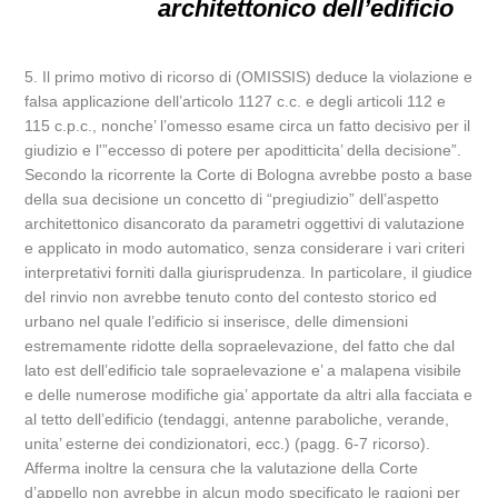
architettonico dell’edificio
5. Il primo motivo di ricorso di (OMISSIS) deduce la violazione e
falsa applicazione dell’articolo 1127 c.c. e degli articoli 112 e
115 c.p.c., nonche’ l’omesso esame circa un fatto decisivo per il
giudizio e l'”eccesso di potere per apoditticita’ della decisione”.
Secondo la ricorrente la Corte di Bologna avrebbe posto a base
della sua decisione un concetto di “pregiudizio” dell’aspetto
architettonico disancorato da parametri oggettivi di valutazione
e applicato in modo automatico, senza considerare i vari criteri
interpretativi forniti dalla giurisprudenza. In particolare, il giudice
del rinvio non avrebbe tenuto conto del contesto storico ed
urbano nel quale l’edificio si inserisce, delle dimensioni
estremamente ridotte della sopraelevazione, del fatto che dal
lato est dell’edificio tale sopraelevazione e’ a malapena visibile
e delle numerose modifiche gia’ apportate da altri alla facciata e
al tetto dell’edificio (tendaggi, antenne paraboliche, verande,
unita’ esterne dei condizionatori, ecc.) (pagg. 6-7 ricorso).
Afferma inoltre la censura che la valutazione della Corte
d’appello non avrebbe in alcun modo specificato le ragioni per