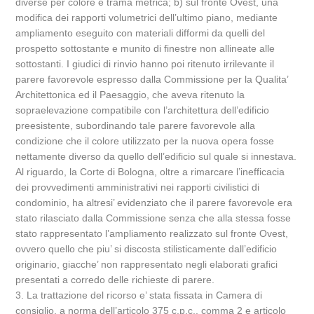
diverse per colore e trama metrica; b) sul fronte Ovest, una
modifica dei rapporti volumetrici dell’ultimo piano, mediante
ampliamento eseguito con materiali difformi da quelli del
prospetto sottostante e munito di finestre non allineate alle
sottostanti. I giudici di rinvio hanno poi ritenuto irrilevante il
parere favorevole espresso dalla Commissione per la Qualita’
Architettonica ed il Paesaggio, che aveva ritenuto la
sopraelevazione compatibile con l’architettura dell’edificio
preesistente, subordinando tale parere favorevole alla
condizione che il colore utilizzato per la nuova opera fosse
nettamente diverso da quello dell’edificio sul quale si innestava.
Al riguardo, la Corte di Bologna, oltre a rimarcare l’inefficacia
dei provvedimenti amministrativi nei rapporti civilistici di
condominio, ha altresi’ evidenziato che il parere favorevole era
stato rilasciato dalla Commissione senza che alla stessa fosse
stato rappresentato l’ampliamento realizzato sul fronte Ovest,
ovvero quello che piu’ si discosta stilisticamente dall’edificio
originario, giacche’ non rappresentato negli elaborati grafici
presentati a corredo delle richieste di parere.
3. La trattazione del ricorso e’ stata fissata in Camera di
consiglio, a norma dell’articolo 375 c.p.c., comma 2 e articolo