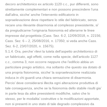
decoro architettonico ex articolo 1120 c.c., pur differenti, sono
strettamente complementari e non possono prescindere l’una
dall’altra, sicche’ anche l’intervento edificatorio in
sopraelevazione deve rispettare lo stile del fabbricato, senza
recare una rilevante disarmonia al complesso preesistente, si’
da pregiudicarne l’originaria fisionomia ed alterarne le linee
impresse dal progettista (Cass. Sez. 6-2, 12/09/2018, n. 22156;
Cass. Sez. 6 – 2, 25/08/2016, n. 17350; si veda anche Cass.
Sez. 6-2, 23/07/2020, n. 15675).
5.1.4. Ora, perche’ rilevi la tutela dell’aspetto architettonico di
un fabbricato, agli effetti, come nella specie, dell’articolo 1127
c.c., comma 3, non occorre neppure che l’edificio abbia un
particolare pregio artistico, ma soltanto che questo sia dotato di
una propria fisionomia, sicche’ la sopraelevazione realizzata
induca in chi guardi una chiara sensazione di disarmonia.
Percio’ deve considerarsi illecita ogni alterazione produttiva di
tale conseguenza, anche se la fisionomia dello stabile risulti gia’
in parte lesa da altre preesistenti modifiche, salvo che lo
stesso, per le modalita’ costruttive o le modificazioni apportate,
non si presenti in uno stato di tale degrado complessivo da