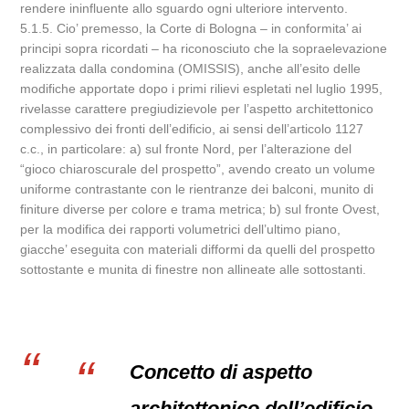
rendere ininfluente allo sguardo ogni ulteriore intervento.
5.1.5. Cio’ premesso, la Corte di Bologna – in conformita’ ai
principi sopra ricordati – ha riconosciuto che la sopraelevazione
realizzata dalla condomina (OMISSIS), anche all’esito delle
modifiche apportate dopo i primi rilievi espletati nel luglio 1995,
rivelasse carattere pregiudizievole per l’aspetto architettonico
complessivo dei fronti dell’edificio, ai sensi dell’articolo 1127
c.c., in particolare: a) sul fronte Nord, per l’alterazione del
“gioco chiaroscurale del prospetto”, avendo creato un volume
uniforme contrastante con le rientranze dei balconi, munito di
finiture diverse per colore e trama metrica; b) sul fronte Ovest,
per la modifica dei rapporti volumetrici dell’ultimo piano,
giacche’ eseguita con materiali difformi da quelli del prospetto
sottostante e munita di finestre non allineate alle sottostanti.
Concetto di aspetto
architettonico dell’edificio