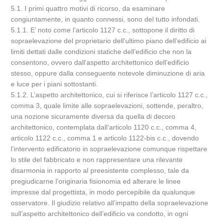
5.1. I primi quattro motivi di ricorso, da esaminare
congiuntamente, in quanto connessi, sono del tutto infondati.
5.1.1. E’ noto come l’articolo 1127 c.c., sottopone il diritto di
sopraelevazione del proprietario dell’ultimo piano dell’edificio ai
limiti dettati dalle condizioni statiche dell’edificio che non la
consentono, ovvero dall’aspetto architettonico dell’edificio
stesso, oppure dalla conseguente notevole diminuzione di aria
e luce per i piani sottostanti.
5.1.2. L’aspetto architettonico, cui si riferisce l’articolo 1127 c.c.,
comma 3, quale limite alle sopraelevazioni, sottende, peraltro,
una nozione sicuramente diversa da quella di decoro
architettonico, contemplata dall’articolo 1120 c.c., comma 4,
articolo 1122 c.c., comma 1 e articolo 1122-bis c.c., dovendo
l’intervento edificatorio in sopraelevazione comunque rispettare
lo stile del fabbricato e non rappresentare una rilevante
disarmonia in rapporto al preesistente complesso, tale da
pregiudicarne l’originaria fisionomia ed alterare le linee
impresse dal progettista, in modo percepibile da qualunque
osservatore. Il giudizio relativo all’impatto della sopraelevazione
sull’aspetto architettonico dell’edificio va condotto, in ogni