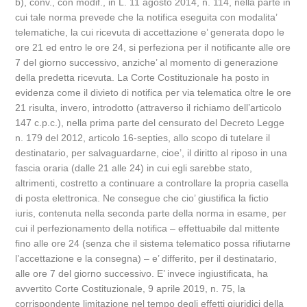
b), conv., con modif., in L. 11 agosto 2014, n. 114, nella parte in
cui tale norma prevede che la notifica eseguita con modalita’
telematiche, la cui ricevuta di accettazione e’ generata dopo le
ore 21 ed entro le ore 24, si perfeziona per il notificante alle ore
7 del giorno successivo, anziche’ al momento di generazione
della predetta ricevuta. La Corte Costituzionale ha posto in
evidenza come il divieto di notifica per via telematica oltre le ore
21 risulta, invero, introdotto (attraverso il richiamo dell’articolo
147 c.p.c.), nella prima parte del censurato del Decreto Legge
n. 179 del 2012, articolo 16-septies, allo scopo di tutelare il
destinatario, per salvaguardarne, cioe’, il diritto al riposo in una
fascia oraria (dalle 21 alle 24) in cui egli sarebbe stato,
altrimenti, costretto a continuare a controllare la propria casella
di posta elettronica. Ne consegue che cio’ giustifica la fictio
iuris, contenuta nella seconda parte della norma in esame, per
cui il perfezionamento della notifica – effettuabile dal mittente
fino alle ore 24 (senza che il sistema telematico possa rifiutarne
l’accettazione e la consegna) – e’ differito, per il destinatario,
alle ore 7 del giorno successivo. E’ invece ingiustificata, ha
avvertito Corte Costituzionale, 9 aprile 2019, n. 75, la
corrispondente limitazione nel tempo degli effetti giuridici della