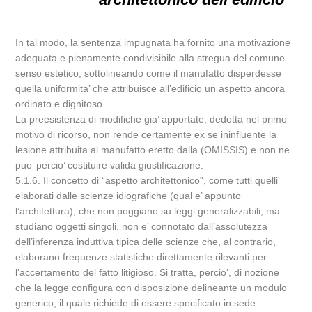
In tal modo, la sentenza impugnata ha fornito una motivazione
adeguata e pienamente condivisibile alla stregua del comune
senso estetico, sottolineando come il manufatto disperdesse
quella uniformita’ che attribuisce all’edificio un aspetto ancora
ordinato e dignitoso.
La preesistenza di modifiche gia’ apportate, dedotta nel primo
motivo di ricorso, non rende certamente ex se ininfluente la
lesione attribuita al manufatto eretto dalla (OMISSIS) e non ne
puo’ percio’ costituire valida giustificazione.
5.1.6. Il concetto di “aspetto architettonico”, come tutti quelli
elaborati dalle scienze idiografiche (qual e’ appunto
l’architettura), che non poggiano su leggi generalizzabili, ma
studiano oggetti singoli, non e’ connotato dall’assolutezza
dell’inferenza induttiva tipica delle scienze che, al contrario,
elaborano frequenze statistiche direttamente rilevanti per
l’accertamento del fatto litigioso. Si tratta, percio’, di nozione
che la legge configura con disposizione delineante un modulo
generico, il quale richiede di essere specificato in sede