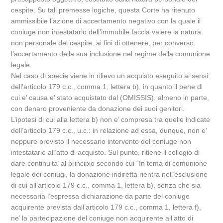
cespite. Su tali premesse logiche, questa Corte ha ritenuto
ammissibile l’azione di accertamento negativo con la quale il
coniuge non intestatario dell’immobile faccia valere la natura
non personale del cespite, ai fini di ottenere, per converso,
l’accertamento della sua inclusione nel regime della comunione
legale.
Nel caso di specie viene in rilievo un acquisto eseguito ai sensi
dell’articolo 179 c.c., comma 1, lettera b), in quanto il bene di
cui e’ causa e’ stato acquistato dal (OMISSIS), almeno in parte,
con denaro proveniente da donazione dei suoi genitori.
L’ipotesi di cui alla lettera b) non e’ compresa tra quelle indicate
dell’articolo 179 c.c., u.c.: in relazione ad essa, dunque, non e’
neppure previsto il necessario intervento del coniuge non
intestatario all’atto di acquisto. Sul punto, ritiene il collegio di
dare continuita’ al principio secondo cui “In tema di comunione
legale dei coniugi, la donazione indiretta rientra nell’esclusione
di cui all’articolo 179 c.c., comma 1, lettera b), senza che sia
necessaria l’espressa dichiarazione da parte del coniuge
acquirente prevista dall’articolo 179 c.c., comma 1, lettera f),
ne’ la partecipazione del coniuge non acquirente all’atto di