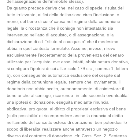
dell’assegnazione dell’immobile stesso).
Da quanto precede deriva che, nel caso di specie, risulta del
tutto irrilevante, ai fini della delibazione circa l’inclusione, o
meno, del bene di cui e’ causa nel regime della comunione
legale, la circostanza che il coniuge non intestatario sia
intervenuto nell’atto di acquisto, o di assegnazione, e la
dichiarazione di cd. “rifiuto al coacquisto” che il medesimo
abbia in quel contesto formulato. Assume, invece, rilievo
esclusivamente l’accertamento della provenienza del denaro
utilizzato per l’acquisto: ove esso, infatti, abbia natura donativa,
si configura l’ipotesi di cui all’articolo 179 c.c., comma 1, lettera
b), con conseguente automatica esclusione del cespite dal
regime della comunione legale, sempre che, ovviamente, il
donatario non abbia scelto, autonomamente, di cointestare il
bene anche al coniuge, ricorrendo -in tale seconda eventualita’-
una ipotesi di donazione, eseguita mediante rinuncia
abdicativa, pro quota, al diritto di proprieta’ esclusiva del bene
(sulla possibilita’ di ricomprendere anche la rinuncia al diritto
nell’ambito del concetto esteso di donazione, ben potendosi lo
scopo di liberalita’ realizzare anche attraverso un negozio
diverso dal contratto di donazione, cfr. Cass. Sez. 2, Sentenza