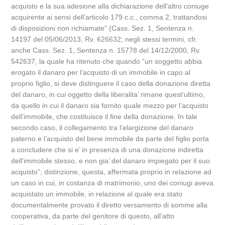
acquisto e la sua adesione alla dichiarazione dell’altro coniuge
acquirente ai sensi dell’articolo 179 c.c., comma 2, trattandosi
di disposizioni non richiamate” (Cass. Sez. 1, Sentenza n.
14197 del 05/06/2013, Rv. 626632; negli stessi termini, cfr.
anche Cass. Sez. 1, Sentenza n. 15778 del 14/12/2000, Rv.
542637, la quale ha ritenuto che quando “un soggetto abbia
erogato il danaro per l’acquisto di un immobile in capo al
proprio figlio, si deve distinguere il caso della donazione diretta
del danaro, in cui oggetto della liberalita’ rimane quest’ultimo,
da quello in cui il danaro sia fornito quale mezzo per l’acquisto
dell’immobile, che costituisce il fine della donazione. In tale
secondo caso, il collegamento tra l’elargizione del danaro
paterno e l’acquisto del bene immobile da parte del figlio porta
a concludere che si e’ in presenza di una donazione indiretta
dell’immobile stesso, e non gia’ del danaro impiegato per il suo
acquisto”; distinzione, questa, affermata proprio in relazione ad
un caso in cui, in costanza di matrimonio, uno dei coniugi aveva
acquistato un immobile, in relazione al quale era stato
documentalmente provato il diretto versamento di somme alla
cooperativa, da parte del genitore di questo, all’atto