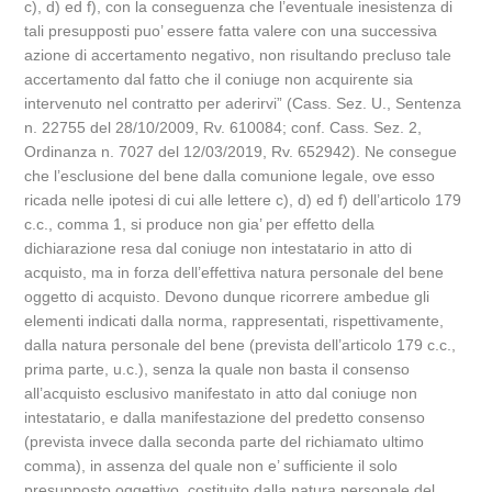
c), d) ed f), con la conseguenza che l’eventuale inesistenza di
tali presupposti puo’ essere fatta valere con una successiva
azione di accertamento negativo, non risultando precluso tale
accertamento dal fatto che il coniuge non acquirente sia
intervenuto nel contratto per aderirvi” (Cass. Sez. U., Sentenza
n. 22755 del 28/10/2009, Rv. 610084; conf. Cass. Sez. 2,
Ordinanza n. 7027 del 12/03/2019, Rv. 652942). Ne consegue
che l’esclusione del bene dalla comunione legale, ove esso
ricada nelle ipotesi di cui alle lettere c), d) ed f) dell’articolo 179
c.c., comma 1, si produce non gia’ per effetto della
dichiarazione resa dal coniuge non intestatario in atto di
acquisto, ma in forza dell’effettiva natura personale del bene
oggetto di acquisto. Devono dunque ricorrere ambedue gli
elementi indicati dalla norma, rappresentati, rispettivamente,
dalla natura personale del bene (prevista dell’articolo 179 c.c.,
prima parte, u.c.), senza la quale non basta il consenso
all’acquisto esclusivo manifestato in atto dal coniuge non
intestatario, e dalla manifestazione del predetto consenso
(prevista invece dalla seconda parte del richiamato ultimo
comma), in assenza del quale non e’ sufficiente il solo
presupposto oggettivo, costituito dalla natura personale del