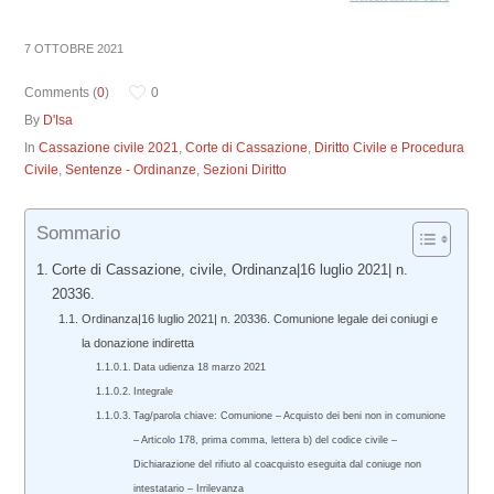
7 OTTOBRE 2021
Comments (
0
)
0
By
D'Isa
In
Cassazione civile 2021
,
Corte di Cassazione
,
Diritto Civile e Procedura
Civile
,
Sentenze - Ordinanze
,
Sezioni Diritto
Sommario
Corte di Cassazione, civile, Ordinanza|16 luglio 2021| n.
20336.
Ordinanza|16 luglio 2021| n. 20336. Comunione legale dei coniugi e
la donazione indiretta
Data udienza 18 marzo 2021
Integrale
Tag/parola chiave: Comunione – Acquisto dei beni non in comunione
– Articolo 178, prima comma, lettera b) del codice civile –
Dichiarazione del rifiuto al coacquisto eseguita dal coniuge non
intestatario – Irrilevanza