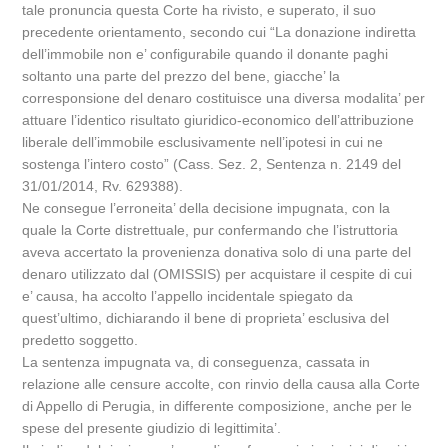
tale pronuncia questa Corte ha rivisto, e superato, il suo
precedente orientamento, secondo cui “La donazione indiretta
dell’immobile non e’ configurabile quando il donante paghi
soltanto una parte del prezzo del bene, giacche’ la
corresponsione del denaro costituisce una diversa modalita’ per
attuare l’identico risultato giuridico-economico dell’attribuzione
liberale dell’immobile esclusivamente nell’ipotesi in cui ne
sostenga l’intero costo” (Cass. Sez. 2, Sentenza n. 2149 del
31/01/2014, Rv. 629388).
Ne consegue l’erroneita’ della decisione impugnata, con la
quale la Corte distrettuale, pur confermando che l’istruttoria
aveva accertato la provenienza donativa solo di una parte del
denaro utilizzato dal (OMISSIS) per acquistare il cespite di cui
e’ causa, ha accolto l’appello incidentale spiegato da
quest’ultimo, dichiarando il bene di proprieta’ esclusiva del
predetto soggetto.
La sentenza impugnata va, di conseguenza, cassata in
relazione alle censure accolte, con rinvio della causa alla Corte
di Appello di Perugia, in differente composizione, anche per le
spese del presente giudizio di legittimita’.