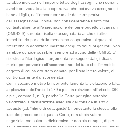
avrebbe indicato ne’ l’importo totale degli assegni che i donanti
avrebbero versato alla cooperativa, che poi aveva assegnato il
bene al figlio, ne’ l’ammontare totale del corrispettivo
dell’assegnazione; inoltre, non considererebbe il fatto che,
contestualmente all’assegnazione del bene oggetto di causa, il
(OMISSIS) sarebbe risultato assegnatario anche di altro
immobile, da parte della medesima cooperativa, al quale si
riferirebbe la donazione indiretta eseguita dai suoi genitori. Non
sarebbe dunque possibile, sempre ad avviso della (OMISSIS),
ricostruire l’iter logico – argomentativo seguito dal giudice di
merito per pervenire all’accertamento del fatto che l’immobile
oggetto di causa era stato donato, per il suo intero valore, al
controricorrente dai suoi genitori.
Con il secondo motivo la ricorrente lamenta la violazione e falsa
applicazione dell’articolo 179 c.p.c., in relazione all’articolo 360
c.p.c., comma 1, n. 3, perche’ la Corte perugina avrebbe
valorizzato la dichiarazione eseguita dal coniuge in atto di
acquisto (cd. “rifiuto di coacquisto”), nonostante la stessa, alla
luce dei precedenti di questa Corte, non abbia valore
negoziale, ma soltanto dichiarativo, e non sia dunque, di per