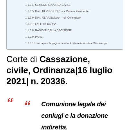
SEZIONE SECONDA CIVILE
Dott. DI VIRGILIO Rosa Maria – Presidente
Dott. OLIVA Stefano – rel. Consigliere
FATTI DI CAUSA
RAGIONI DELLA DECISIONE
P.Q.M.
Per aprire la pagina facebook @avvrenatodisa Cliccare qui
Corte di
Cassazione,
civile
, Ordinanza|16 luglio
2021| n. 20336.
Comunione legale dei
coniugi e la donazione
indiretta.