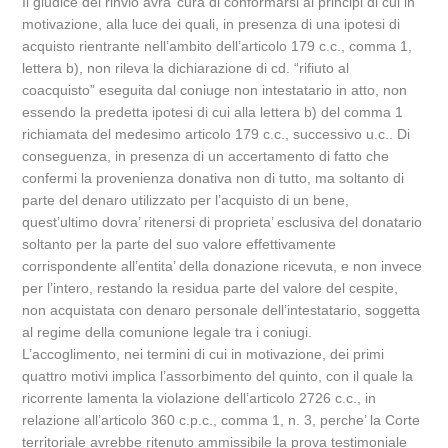
Il giudice del rinvio avra’ cura di conformarsi ai principi di cui in
motivazione, alla luce dei quali, in presenza di una ipotesi di
acquisto rientrante nell’ambito dell’articolo 179 c.c., comma 1,
lettera b), non rileva la dichiarazione di cd. “rifiuto al
coacquisto” eseguita dal coniuge non intestatario in atto, non
essendo la predetta ipotesi di cui alla lettera b) del comma 1
richiamata del medesimo articolo 179 c.c., successivo u.c.. Di
conseguenza, in presenza di un accertamento di fatto che
confermi la provenienza donativa non di tutto, ma soltanto di
parte del denaro utilizzato per l’acquisto di un bene,
quest’ultimo dovra’ ritenersi di proprieta’ esclusiva del donatario
soltanto per la parte del suo valore effettivamente
corrispondente all’entita’ della donazione ricevuta, e non invece
per l’intero, restando la residua parte del valore del cespite,
non acquistata con denaro personale dell’intestatario, soggetta
al regime della comunione legale tra i coniugi.
L’accoglimento, nei termini di cui in motivazione, dei primi
quattro motivi implica l’assorbimento del quinto, con il quale la
ricorrente lamenta la violazione dell’articolo 2726 c.c., in
relazione all’articolo 360 c.p.c., comma 1, n. 3, perche’ la Corte
territoriale avrebbe ritenuto ammissibile la prova testimoniale