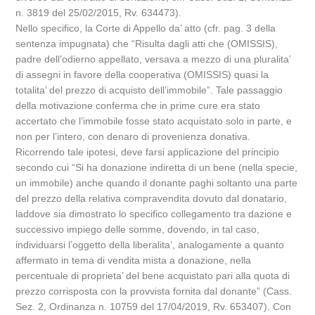
n. 3819 del 25/02/2015, Rv. 634473).
Nello specifico, la Corte di Appello da’ atto (cfr. pag. 3 della
sentenza impugnata) che “Risulta dagli atti che (OMISSIS),
padre dell’odierno appellato, versava a mezzo di una pluralita’
di assegni in favore della cooperativa (OMISSIS) quasi la
totalita’ del prezzo di acquisto dell’immobile”. Tale passaggio
della motivazione conferma che in prime cure era stato
accertato che l’immobile fosse stato acquistato solo in parte, e
non per l’intero, con denaro di provenienza donativa.
Ricorrendo tale ipotesi, deve farsi applicazione del principio
secondo cui “Si ha donazione indiretta di un bene (nella specie,
un immobile) anche quando il donante paghi soltanto una parte
del prezzo della relativa compravendita dovuto dal donatario,
laddove sia dimostrato lo specifico collegamento tra dazione e
successivo impiego delle somme, dovendo, in tal caso,
individuarsi l’oggetto della liberalita’, analogamente a quanto
affermato in tema di vendita mista a donazione, nella
percentuale di proprieta’ del bene acquistato pari alla quota di
prezzo corrisposta con la provvista fornita dal donante” (Cass.
Sez. 2, Ordinanza n. 10759 del 17/04/2019, Rv. 653407). Con