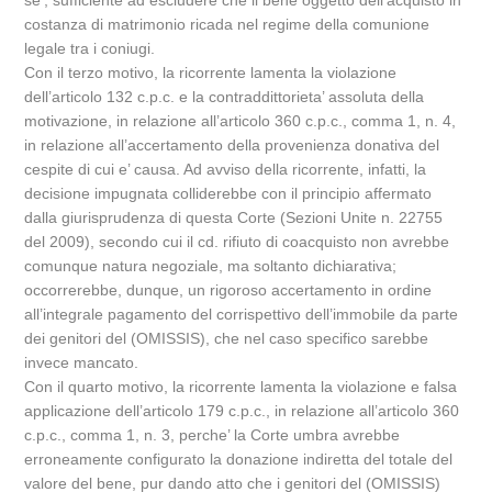
se’, sufficiente ad escludere che il bene oggetto dell’acquisto in
costanza di matrimonio ricada nel regime della comunione
legale tra i coniugi.
Con il terzo motivo, la ricorrente lamenta la violazione
dell’articolo 132 c.p.c. e la contraddittorieta’ assoluta della
motivazione, in relazione all’articolo 360 c.p.c., comma 1, n. 4,
in relazione all’accertamento della provenienza donativa del
cespite di cui e’ causa. Ad avviso della ricorrente, infatti, la
decisione impugnata colliderebbe con il principio affermato
dalla giurisprudenza di questa Corte (Sezioni Unite n. 22755
del 2009), secondo cui il cd. rifiuto di coacquisto non avrebbe
comunque natura negoziale, ma soltanto dichiarativa;
occorrerebbe, dunque, un rigoroso accertamento in ordine
all’integrale pagamento del corrispettivo dell’immobile da parte
dei genitori del (OMISSIS), che nel caso specifico sarebbe
invece mancato.
Con il quarto motivo, la ricorrente lamenta la violazione e falsa
applicazione dell’articolo 179 c.p.c., in relazione all’articolo 360
c.p.c., comma 1, n. 3, perche’ la Corte umbra avrebbe
erroneamente configurato la donazione indiretta del totale del
valore del bene, pur dando atto che i genitori del (OMISSIS)