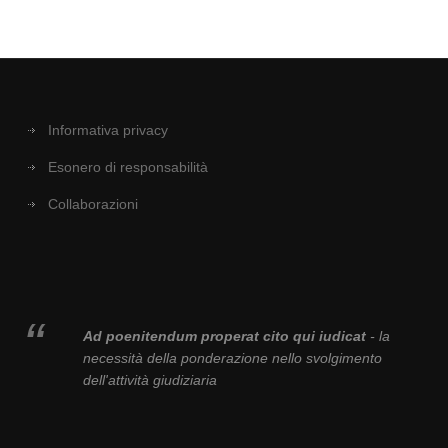
Informativa privacy
Esonero di responsabilità
Collaborazioni
Ad poenitendum properat cito qui iudicat
- la
necessità della ponderazione nello svolgimento
dell'attività giudiziaria