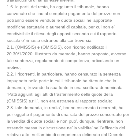
trattandosi di diritti ad esse inerenti;
1.6. le parti, del resto, ha aggiunto il tribunale, hanno
convenuto che fino al completo pagamento del prezzo non
potranno essere vendute le quote sociali ne’ apportate
modifiche statutarie o aumenti di capitale, per cui non e’
condivisibile il rilievo degli opposti secondo cui il rapporto
sociale e’ rimasto estraneo alla controversia;
2.1. (OMISSIS) e (OMISSIS), con ricorso notificato il
20.30/1/2020, illustrato da memoria, hanno proposto, avverso
tale sentenza, regolamento di competenza, articolando un
motivo;
2.2. i ricorrenti, in particolare, hanno censurato la sentenza
impugnata nella parte in cui il tribunale ha ritenuto che la
domanda, trovando la sua fonte in una scrittura denominata
“Patti aggiunti agli atti di trasferimento delle quote della
(OMISSIS) s.r.l.”, non era estranea al rapporto sociale;
2.3. tale domanda, in realta’, hanno osservato i ricorrenti, ha
per oggetto il pagamento di una rata del prezzo concordato per
la vendita di quote sociali e non puo’, dunque, rientrare, non
essendo messa in discussione ne’ la validita’ ne’ l’efficacia del
relativo atto, nell’ambio di competenza delineato dal Decreto