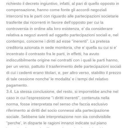
richiesto il decreto ingiuntivo, infatti, al pari di quello opposto in
compensazione, hanno come fonte gli accordi negoziali
intercorsi tra le parti con riguardo alle partecipazioni societarie
trasferite dai ricorrenti in favore dell’opposto per cui la
controversia in ordine alla loro esistenza, e’ da considerare
relativa a negozi aventi ad oggetto partecipazioni sociali e, nel
contempo, concerne i diritti ad esse “inerenti”. La pretesa
creditoria azionata in sede monitoria, che e’ quella su cui si e’
incentrato il contrasto fra le parti, in effetti, ha avuto
indiscutibilmente origine nei contratti con i quali le parti hanno,
per un verso, pattuito il trasferimento delle partecipazioni sociali
di cui i cedenti erano titolari, e, per altro verso, stabilito il prezzo
di tale cessione nonche’ le modalita’ e i tempi del relativo
pagamento.
3.4. La stessa conclusione, del resto, si imporrebbe anche nel
caso in cui l’espressione “i diritti inerenti”, contenuta nella
norma, fosse interpretata nel senso che faccia esclusivo
riferimento ai diritti del socio connessi alla partecipazione
sociale. Sebbene tale interpretazione non sia condivisibile
“perche’, in disparte le ragioni innanzi indicate sul piano