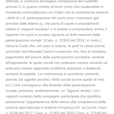
letterale, e’ contraria all’esegesi complessiva del suddetto
articolo 3, in quanto omette di tener conto che risulterebbe in
manifesta contraddizione con il fatto che le controversie inerenti
i diritti di c.d. partecipazione del socio sono comunque gia’
previste dalla lettera a), che parla di cause e procedimenti
relativi a “rapporti societari” e si presta a comprendere anche il
rapporto fra socio e societa’ riguardo ai diritti nascenti dalla
partecipazione sociale” (Cass. n. 21910 del 2014, in motiv.),
rileva la Corte che, nel caso in esame, le parti in causa (come
accertato dal tribunale) hanno convenuto che, fino al completo
pagamento del prezzo delle partecipazioni societarie vendute
all’opponente, le quote sociali non potevano essere vendute ne’
potevano essere apportate modifiche statutarie o deliberati
aumenti di capitale. La controversia in questione, pertanto,
avendo ad oggetto (anche) i diritti sociali (come quello di voto,
ecc.) che conseguono alla titolarita’ della partecipazione
sociale, presenta, evidentemente, un “legame diretto” con i
rapporti societari della compagine partecipata che giustifica
pienamente l’appartenenza della stessa alla competenza della
sezione specializzata in materia d’impresa (cfr. sul punto, Cass.
n. 8738 del 2017; Cass. n. 21363 del 2020; Cass. n. 22149 del