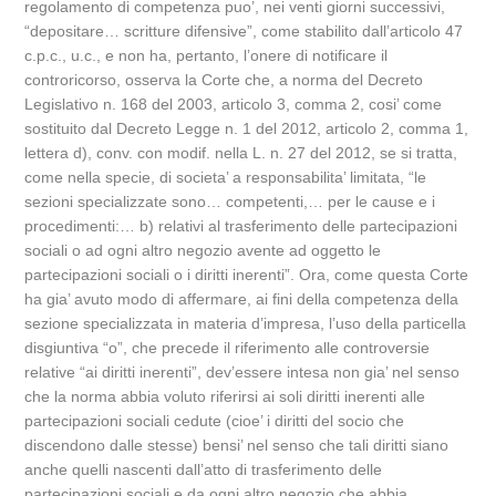
regolamento di competenza puo’, nei venti giorni successivi,
“depositare… scritture difensive”, come stabilito dall’articolo 47
c.p.c., u.c., e non ha, pertanto, l’onere di notificare il
controricorso, osserva la Corte che, a norma del Decreto
Legislativo n. 168 del 2003, articolo 3, comma 2, cosi’ come
sostituito dal Decreto Legge n. 1 del 2012, articolo 2, comma 1,
lettera d), conv. con modif. nella L. n. 27 del 2012, se si tratta,
come nella specie, di societa’ a responsabilita’ limitata, “le
sezioni specializzate sono… competenti,… per le cause e i
procedimenti:… b) relativi al trasferimento delle partecipazioni
sociali o ad ogni altro negozio avente ad oggetto le
partecipazioni sociali o i diritti inerenti”. Ora, come questa Corte
ha gia’ avuto modo di affermare, ai fini della competenza della
sezione specializzata in materia d’impresa, l’uso della particella
disgiuntiva “o”, che precede il riferimento alle controversie
relative “ai diritti inerenti”, dev’essere intesa non gia’ nel senso
che la norma abbia voluto riferirsi ai soli diritti inerenti alle
partecipazioni sociali cedute (cioe’ i diritti del socio che
discendono dalle stesse) bensi’ nel senso che tali diritti siano
anche quelli nascenti dall’atto di trasferimento delle
partecipazioni sociali e da ogni altro negozio che abbia