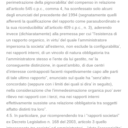
perimetrazione della pignorabilita’ del compenso in relazione
all’articolo 545 c.p.c., comma 4, ha sconfessato solo alcuni
degli enunciati del precedente del 1994 (segnatamente quelli
afferenti la qualificazione del rapporto come parasubordinato e
la sua riconducibilita’ all’articolo 409 c.p.c., n. 3), aderendo
invece (dichiaratamente) alla premessa per cui “l’esistenza di
un rapporto organico, in virtu’ del quale l’amministratore
impersona la societa’ all’esterno, non esclude la configurabilita’,
nei rapporti interni, di un vincolo di natura obbligatoria tra
l’amministratore stesso e l’ente da lui gestito, ne’ la
conseguente distinzione, in quest’ambito, di due centri
d’interesse contrapposti facenti rispettivamente capo alle parti
di tale ultimo rapporto”, enunciato sul quale ha “senz’altro
concordato (seppure con i limiti dei quali si dira’ in seguito),
nella considerazione che l’immedesimazione organica puo’ aver
rilievo nei rapporti con i terzi, ma nei rapporti interni
effettivamente sussiste una relazione obbligatoria tra soggetti
affatto distinti tra loro”.
4.5. In particolare, pur ricomprendendo tra i “rapporti societari”
ex Decreto Legislativo n. 168 del 2003, articolo 3 quello