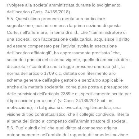
rivolgere alla societa’ amministrata durante lo svolgimento
dell’incarico (Cass. 24139/2018).
5.5. Quest’ultima pronuncia merita una particolare
segnalazione, poiche’ con essa la prima sezione di questa
Corte, nell’affermare, in tema di s.r.l., che “l’amministratore di
una societa’, con l’accettazione della carica, acquisisce il diritto
ad essere compensato per l’attivita’ svolta in esecuzione
dell’incarico affidatogli”, ha espressamente precisato “che,
secondo i principi del sistema vigente, quello di amministratore
di societa’ e’ contratto che la legge presume oneroso (cfr., la
norma dell’articolo 1709 c.c. dettata con riferimento allo
schema generale dell’agire gestorio e senz’altro applicabile
anche alla materia societaria, come pure posta a presupposto
delle previsioni dell’articolo 2389 c.c., specificamente scritte per
il tipo societa’ per azioni)” (v. Cass. 24139/2018 cit., in
motivazione); in tal guisa si e’ evocata, legittimandola, una
visione di tipo contrattualistico, che il collegio condivide, riferita
al tema del diritto al compenso dell’amministratore di societa’.
5.6. Puo’ quindi dirsi che quel diritto al compenso origina
autonomamente nell’ambito del rapporto di immedesimazione