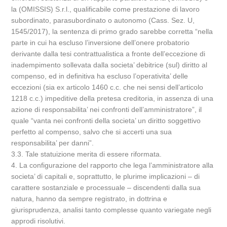
la (OMISSIS) S.r.l., qualificabile come prestazione di lavoro
subordinato, parasubordinato o autonomo (Cass. Sez. U,
1545/2017), la sentenza di primo grado sarebbe corretta “nella
parte in cui ha escluso l’inversione dell’onere probatorio
derivante dalla tesi contrattualistica a fronte dell’eccezione di
inadempimento sollevata dalla societa’ debitrice (sul) diritto al
compenso, ed in definitiva ha escluso l’operativita’ delle
eccezioni (sia ex articolo 1460 c.c. che nei sensi dell’articolo
1218 c.c.) impeditive della pretesa creditoria, in assenza di una
azione di responsabilita’ nei confronti dell’amministratore”, il
quale “vanta nei confronti della societa’ un diritto soggettivo
perfetto al compenso, salvo che si accerti una sua
responsabilita’ per danni”.
3.3. Tale statuizione merita di essere riformata.
4. La configurazione del rapporto che lega l’amministratore alla
societa’ di capitali e, soprattutto, le plurime implicazioni – di
carattere sostanziale e processuale – discendenti dalla sua
natura, hanno da sempre registrato, in dottrina e
giurisprudenza, analisi tanto complesse quanto variegate negli
approdi risolutivi.