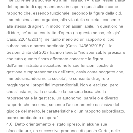
intercorrente tra societa’ ed amministratori – “data l’essenzialita’
del rapporto di rappresentanza in capo a questi ultimi come
rapporto che, essendo funzionale, secondo la figura della c.d.
immedesimazione organica, alla vita della societa’, consente
alla stessa di agire”, in modo “non assimilabile, in quest’ordine
di idee, ne’ ad un contratto d’opera (in questo senso, cfr. gia’
Cass. 22046/2014), ne’ tanto meno ad un rapporto di tipo
subordinato o parasubordinato (Cass. 14369/2015)” – le
Sezioni Unite del 2017 hanno ritenuto “indispensabile precisare
che tutto quanto finora affermato concerne la figura
dell’amministratore societario nelle sue funzioni tipiche di
gestione e rappresentanza dell’ente, ossia come soggetto che,
immedesimandosi nella societa’, le consente di agire e
raggiungere i propri fini imprenditoriali. Non e’ escluso, pero’,
che s’instauri, tra la societa’ e la persona fisica che la
rappresenta e la gestisce, un autonomo, parallelo e diverso
rapporto che assuma, secondo l’accertamento esclusivo del
giudice del merito, le caratteristiche di un rapporto subordinato,
parasubordinato o d’opera”.
4.6. Detto orientamento e’ stato ripreso, in alcune sue
sfaccettature, da successive pronunce di questa Corte, nelle