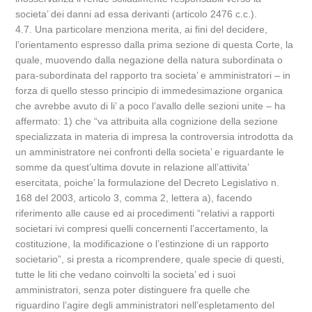
societa’ dei danni ad essa derivanti (articolo 2476 c.c.).
4.7. Una particolare menziona merita, ai fini del decidere,
l’orientamento espresso dalla prima sezione di questa Corte, la
quale, muovendo dalla negazione della natura subordinata o
para-subordinata del rapporto tra societa’ e amministratori – in
forza di quello stesso principio di immedesimazione organica
che avrebbe avuto di li’ a poco l’avallo delle sezioni unite – ha
affermato: 1) che “va attribuita alla cognizione della sezione
specializzata in materia di impresa la controversia introdotta da
un amministratore nei confronti della societa’ e riguardante le
somme da quest’ultima dovute in relazione all’attivita’
esercitata, poiche’ la formulazione del Decreto Legislativo n.
168 del 2003, articolo 3, comma 2, lettera a), facendo
riferimento alle cause ed ai procedimenti “relativi a rapporti
societari ivi compresi quelli concernenti l’accertamento, la
costituzione, la modificazione o l’estinzione di un rapporto
societario”, si presta a ricomprendere, quale specie di questi,
tutte le liti che vedano coinvolti la societa’ ed i suoi
amministratori, senza poter distinguere fra quelle che
riguardino l’agire degli amministratori nell’espletamento del