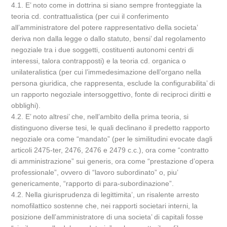
4.1. E’ noto come in dottrina si siano sempre fronteggiate la
teoria cd. contrattualistica (per cui il conferimento
all’amministratore del potere rappresentativo della societa’
deriva non dalla legge o dallo statuto, bensi’ dal regolamento
negoziale tra i due soggetti, costituenti autonomi centri di
interessi, talora contrapposti) e la teoria cd. organica o
unilateralistica (per cui l’immedesimazione dell’organo nella
persona giuridica, che rappresenta, esclude la configurabilita’ di
un rapporto negoziale intersoggettivo, fonte di reciproci diritti e
obblighi).
4.2. E’ noto altresi’ che, nell’ambito della prima teoria, si
distinguono diverse tesi, le quali declinano il predetto rapporto
negoziale ora come “mandato” (per le similitudini evocate dagli
articoli 2475-ter, 2476, 2476 e 2479 c.c.), ora come “contratto
di amministrazione” sui generis, ora come “prestazione d’opera
professionale”, ovvero di “lavoro subordinato” o, piu’
genericamente, “rapporto di para-subordinazione”.
4.2. Nella giurisprudenza di legittimita’, un risalente arresto
nomofilattico sostenne che, nei rapporti societari interni, la
posizione dell’amministratore di una societa’ di capitali fosse