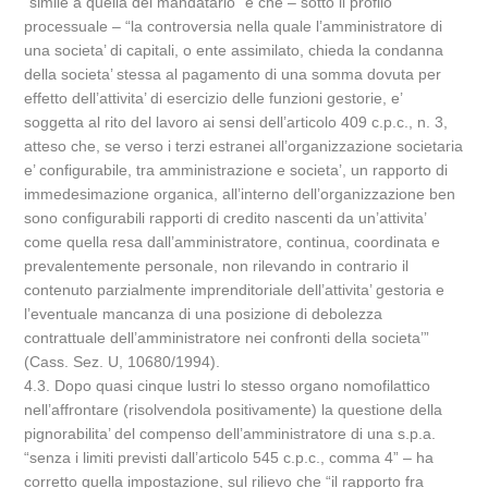
“simile a quella del mandatario” e che – sotto il profilo
processuale – “la controversia nella quale l’amministratore di
una societa’ di capitali, o ente assimilato, chieda la condanna
della societa’ stessa al pagamento di una somma dovuta per
effetto dell’attivita’ di esercizio delle funzioni gestorie, e’
soggetta al rito del lavoro ai sensi dell’articolo 409 c.p.c., n. 3,
atteso che, se verso i terzi estranei all’organizzazione societaria
e’ configurabile, tra amministrazione e societa’, un rapporto di
immedesimazione organica, all’interno dell’organizzazione ben
sono configurabili rapporti di credito nascenti da un’attivita’
come quella resa dall’amministratore, continua, coordinata e
prevalentemente personale, non rilevando in contrario il
contenuto parzialmente imprenditoriale dell’attivita’ gestoria e
l’eventuale mancanza di una posizione di debolezza
contrattuale dell’amministratore nei confronti della societa’”
(Cass. Sez. U, 10680/1994).
4.3. Dopo quasi cinque lustri lo stesso organo nomofilattico
nell’affrontare (risolvendola positivamente) la questione della
pignorabilita’ del compenso dell’amministratore di una s.p.a.
“senza i limiti previsti dall’articolo 545 c.p.c., comma 4” – ha
corretto quella impostazione, sul rilievo che “il rapporto fra