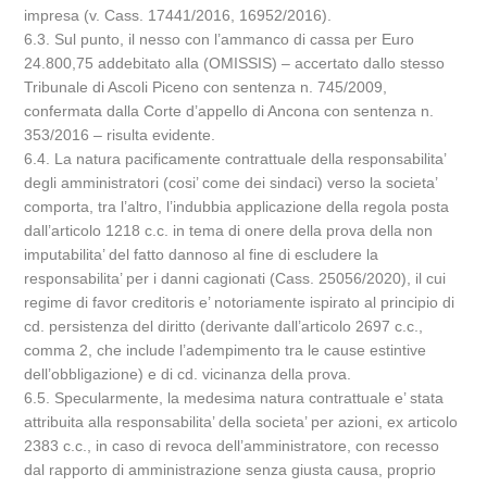
impresa (v. Cass. 17441/2016, 16952/2016).
6.3. Sul punto, il nesso con l’ammanco di cassa per Euro
24.800,75 addebitato alla (OMISSIS) – accertato dallo stesso
Tribunale di Ascoli Piceno con sentenza n. 745/2009,
confermata dalla Corte d’appello di Ancona con sentenza n.
353/2016 – risulta evidente.
6.4. La natura pacificamente contrattuale della responsabilita’
degli amministratori (cosi’ come dei sindaci) verso la societa’
comporta, tra l’altro, l’indubbia applicazione della regola posta
dall’articolo 1218 c.c. in tema di onere della prova della non
imputabilita’ del fatto dannoso al fine di escludere la
responsabilita’ per i danni cagionati (Cass. 25056/2020), il cui
regime di favor creditoris e’ notoriamente ispirato al principio di
cd. persistenza del diritto (derivante dall’articolo 2697 c.c.,
comma 2, che include l’adempimento tra le cause estintive
dell’obbligazione) e di cd. vicinanza della prova.
6.5. Specularmente, la medesima natura contrattuale e’ stata
attribuita alla responsabilita’ della societa’ per azioni, ex articolo
2383 c.c., in caso di revoca dell’amministratore, con recesso
dal rapporto di amministrazione senza giusta causa, proprio