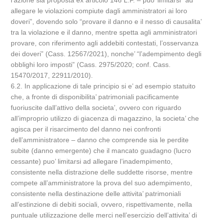
l’azione sia proposta ex articolo 146 L.F. – puo’ limitarsi “ad
allegare le violazioni compiute dagli amministratori ai loro
doveri”, dovendo solo “provare il danno e il nesso di causalita’
tra la violazione e il danno, mentre spetta agli amministratori
provare, con riferimento agli addebiti contestati, l’osservanza
dei doveri” (Cass. 12567/2021), nonche’ “l’adempimento degli
obblighi loro imposti” (Cass. 2975/2020; conf. Cass.
15470/2017, 22911/2010).
6.2. In applicazione di tale principio si e’ ad esempio statuito
che, a fronte di disponibilita’ patrimoniali pacificamente
fuoriuscite dall’attivo della societa’, ovvero con riguardo
all’improprio utilizzo di giacenza di magazzino, la societa’ che
agisca per il risarcimento del danno nei confronti
dell’amministratore – danno che comprende sia le perdite
subite (danno emergente) che il mancato guadagno (lucro
cessante) puo’ limitarsi ad allegare l’inadempimento,
consistente nella distrazione delle suddette risorse, mentre
compete all’amministratore la prova del suo adempimento,
consistente nella destinazione delle attivita’ patrimoniali
all’estinzione di debiti sociali, ovvero, rispettivamente, nella
puntuale utilizzazione delle merci nell’esercizio dell’attivita’ di