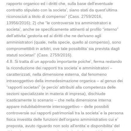
rapporto organico ed i diritti che, sulla base dell’eventuale
contratto stipulato con la societa’, siano stati da quest’ultima
riconosciuti a titolo di compenso” (Cass. 2759/2016,
13956/2016); 2) che “le controversie tra amministratori e
societa’, anche se specificamente attinenti al profilo “interno”
dell’attivita’ gestoria ed ai diritti che ne derivano agli
amministratori (quale, nella specie, quello al compenso), sono
compromettibili in arbitri, ove tale possibilita’ sia prevista dagli
statuti societari” (Cass. 2759/2016).
4.8. Si tratta di un approdo importante poiche’, ferma restando
la riconduzione dei rapporti tra societa’ e amministratori –
caratterizzati, nella dimensione esterna, dal fenomeno
intrasoggettivo della immedesimazione organica – al genus dei
“rapporti societari” (e percio’ attribuiti alla competenza delle
sezioni specializzate in materia di impresa), dischiude
icasticamente lo scenario – che nella dimensione interna
appare indubitabilmente intersoggettivo – delle possibili
controversie sui rapporti patrimoniali tra la societa’ e la persona
fisica investita delle funzioni dell’organo amministrativo cui e’
preposta, avuto riguardo non solo all’entita’ e disponibilita’ del