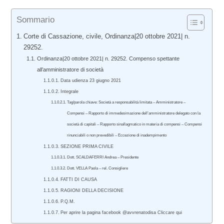
Sommario
Corte di Cassazione, civile, Ordinanza|20 ottobre 2021| n.
29252.
Ordinanza|20 ottobre 2021| n. 29252. Compenso spettante
all’amministratore di società
Data udienza 23 giugno 2021
Integrale
Tag/parola chiave: Società a responsabilità limitata – Amministratore –
Compensi – Rapporto di immedesimazione dell’amministratore delegato con la
società di capitali – Rapporto sinallagmatico in materia di compensi – Compensi
rinunciabili o non prevedibili – Eccezione di inadempimento
SEZIONE PRIMA CIVILE
Dott. SCALDAFERRI Andrea – Presidente
Dott. VELLA Paola – rel. Consigliere
FATTI DI CAUSA
RAGIONI DELLA DECISIONE
P.Q.M.
Per aprire la pagina facebook @avvrenatodisa Cliccare qui