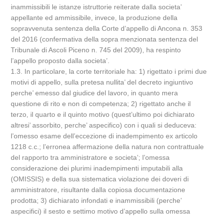
inammissibili le istanze istruttorie reiterate dalla societa’
appellante ed ammissibile, invece, la produzione della
sopravvenuta sentenza della Corte d’appello di Ancona n. 353
del 2016 (confermativa della sopra menzionata sentenza del
Tribunale di Ascoli Piceno n. 745 del 2009), ha respinto
l’appello proposto dalla societa’.
1.3. In particolare, la corte territoriale ha: 1) rigettato i primi due
motivi di appello, sulla pretesa nullita’ del decreto ingiuntivo
perche’ emesso dal giudice del lavoro, in quanto mera
questione di rito e non di competenza; 2) rigettato anche il
terzo, il quarto e il quinto motivo (quest’ultimo poi dichiarato
altresi’ assorbito, perche’ aspecifico) con i quali si deduceva:
l’omesso esame dell’eccezione di inadempimento ex articolo
1218 c.c.; l’erronea affermazione della natura non contrattuale
del rapporto tra amministratore e societa’; l’omessa
considerazione dei plurimi inadempimenti imputabili alla
(OMISSIS) e della sua sistematica violazione dei doveri di
amministratore, risultante dalla copiosa documentazione
prodotta; 3) dichiarato infondati e inammissibili (perche’
aspecifici) il sesto e settimo motivo d’appello sulla omessa