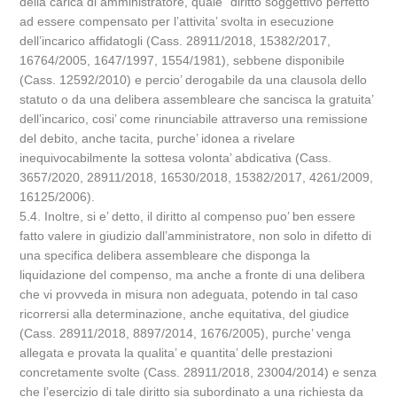
della carica di amministratore, quale “diritto soggettivo perfetto”
ad essere compensato per l’attivita’ svolta in esecuzione
dell’incarico affidatogli (Cass. 28911/2018, 15382/2017,
16764/2005, 1647/1997, 1554/1981), sebbene disponibile
(Cass. 12592/2010) e percio’ derogabile da una clausola dello
statuto o da una delibera assembleare che sancisca la gratuita’
dell’incarico, cosi’ come rinunciabile attraverso una remissione
del debito, anche tacita, purche’ idonea a rivelare
inequivocabilmente la sottesa volonta’ abdicativa (Cass.
3657/2020, 28911/2018, 16530/2018, 15382/2017, 4261/2009,
16125/2006).
5.4. Inoltre, si e’ detto, il diritto al compenso puo’ ben essere
fatto valere in giudizio dall’amministratore, non solo in difetto di
una specifica delibera assembleare che disponga la
liquidazione del compenso, ma anche a fronte di una delibera
che vi provveda in misura non adeguata, potendo in tal caso
ricorrersi alla determinazione, anche equitativa, del giudice
(Cass. 28911/2018, 8897/2014, 1676/2005), purche’ venga
allegata e provata la qualita’ e quantita’ delle prestazioni
concretamente svolte (Cass. 28911/2018, 23004/2014) e senza
che l’esercizio di tale diritto sia subordinato a una richiesta da