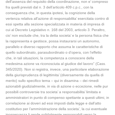
dell’assenza del requisito della coordinazione, non e’ compreso
fra quelli previsti dal n. 3 dell’articolo 409 c.p.c., con la
conseguenza che, in questa ipotesi, la cognizione della
vertenza relativa all’azione di responsabilita’ esercitata contro di
essi spetta alla sezione specializzata in materia di impresa di
cui al Decreto Legislativo n. 168 del 2003, articolo 3. Peraltro,
cio’ non esclude che, tra la detta societa’ e la persona fisica che
la rappresenta e gestisce, possa instaurarsi un autonomo,
parallelo e diverso rapporto che assuma le caratteristiche di
quello subordinato, parasubordinato o d’opera, con l’effetto
che, in tali situazioni, la competenza a conoscere della
medesima azione va riconosciuta al giudice del lavoro” (Cass.
345/2020). Non si registra, invece, una particolare elaborazione
della giurisprudenza di legittimita’ (diversamente da quella di
merito) sullo specifico tema – qui in disamina – dei rimedi
azionabili giudizialmente, in via di azione o eccezione, nelle pur
possibili controversie tra societa’ a responsabilita’ limitata e
amministratori in punto di compenso spettante a questi ultimi, in
correlazione ai doveri ad essi imposti dalla legge e dall’atto
costitutivo per l’amministrazione della societa’, la cui eventuale
inosservanza li rende solidalmente responsabili verso la