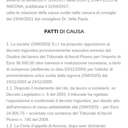
avverso la sentenza n. 535/2017 della CORTE D’APPELLO di
ANCONA, pubblicata il 11/04/2017;
udita la relazione della causa svolta nella camera di consiglio
del 23/06/2021 dal consigliere Dr. Vella Paola.
FATTI
DI CAUSA
1. La societa’ (OMISSIS) S.r.l. ha proposto opposizione al
decreto ingiuntivo provvisoriamente esecutivo emesso dal
Giudice del lavoro del Tribunale di Ascoli Piceno per l’importo di
Euro 36.000,00 oltre interessi e rivalutazione monetaria, a titolo
di compenso (deliberato in data 03/11/2004) per l’attivita’ di
amministratore unico svolta dalla signora (OMISSIS) dal
10/11/2003 al 24/11/2005.
1.1. Disposto il mutamento del rito, da lavoro a societario, ex
Decreto Legislativo n. 5 del 2003, il tribunale ha rigettato
l’opposizione e confermato il decreto ingiuntivo, pur dando atto
dell’ammanco di cassa addebitabile alla (OMISSIS) – per Euro
24.800,75 – accertato con sentenza del Tribunale di Ascoli
Piceno n. 745 del 2009.
1.2. La Corte d’appello di Ancona, dopo aver dichiarato