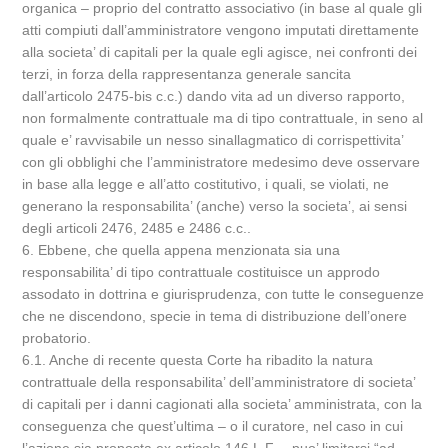
organica – proprio del contratto associativo (in base al quale gli
atti compiuti dall’amministratore vengono imputati direttamente
alla societa’ di capitali per la quale egli agisce, nei confronti dei
terzi, in forza della rappresentanza generale sancita
dall’articolo 2475-bis c.c.) dando vita ad un diverso rapporto,
non formalmente contrattuale ma di tipo contrattuale, in seno al
quale e’ ravvisabile un nesso sinallagmatico di corrispettivita’
con gli obblighi che l’amministratore medesimo deve osservare
in base alla legge e all’atto costitutivo, i quali, se violati, ne
generano la responsabilita’ (anche) verso la societa’, ai sensi
degli articoli 2476, 2485 e 2486 c.c..
6. Ebbene, che quella appena menzionata sia una
responsabilita’ di tipo contrattuale costituisce un approdo
assodato in dottrina e giurisprudenza, con tutte le conseguenze
che ne discendono, specie in tema di distribuzione dell’onere
probatorio.
6.1. Anche di recente questa Corte ha ribadito la natura
contrattuale della responsabilita’ dell’amministratore di societa’
di capitali per i danni cagionati alla societa’ amministrata, con la
conseguenza che quest’ultima – o il curatore, nel caso in cui