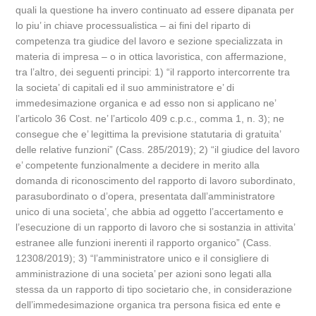
quali la questione ha invero continuato ad essere dipanata per
lo piu’ in chiave processualistica – ai fini del riparto di
competenza tra giudice del lavoro e sezione specializzata in
materia di impresa – o in ottica lavoristica, con affermazione,
tra l’altro, dei seguenti principi: 1) “il rapporto intercorrente tra
la societa’ di capitali ed il suo amministratore e’ di
immedesimazione organica e ad esso non si applicano ne’
l’articolo 36 Cost. ne’ l’articolo 409 c.p.c., comma 1, n. 3); ne
consegue che e’ legittima la previsione statutaria di gratuita’
delle relative funzioni” (Cass. 285/2019); 2) “il giudice del lavoro
e’ competente funzionalmente a decidere in merito alla
domanda di riconoscimento del rapporto di lavoro subordinato,
parasubordinato o d’opera, presentata dall’amministratore
unico di una societa’, che abbia ad oggetto l’accertamento e
l’esecuzione di un rapporto di lavoro che si sostanzia in attivita’
estranee alle funzioni inerenti il rapporto organico” (Cass.
12308/2019); 3) “l’amministratore unico e il consigliere di
amministrazione di una societa’ per azioni sono legati alla
stessa da un rapporto di tipo societario che, in considerazione
dell’immedesimazione organica tra persona fisica ed ente e