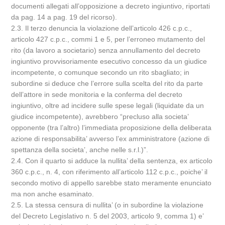
documenti allegati all’opposizione a decreto ingiuntivo, riportati
da pag. 14 a pag. 19 del ricorso).
2.3. Il terzo denuncia la violazione dell’articolo 426 c.p.c.,
articolo 427 c.p.c., commi 1 e 5, per l’erroneo mutamento del
rito (da lavoro a societario) senza annullamento del decreto
ingiuntivo provvisoriamente esecutivo concesso da un giudice
incompetente, o comunque secondo un rito sbagliato; in
subordine si deduce che l’errore sulla scelta del rito da parte
dell’attore in sede monitoria e la conferma del decreto
ingiuntivo, oltre ad incidere sulle spese legali (liquidate da un
giudice incompetente), avrebbero “precluso alla societa’
opponente (tra l’altro) l’immediata proposizione della deliberata
azione di responsabilita’ avverso l’ex amministratore (azione di
spettanza della societa’, anche nelle s.r.l.)”.
2.4. Con il quarto si adduce la nullita’ della sentenza, ex articolo
360 c.p.c., n. 4, con riferimento all’articolo 112 c.p.c., poiche’ il
secondo motivo di appello sarebbe stato meramente enunciato
ma non anche esaminato.
2.5. La stessa censura di nullita’ (o in subordine la violazione
del Decreto Legislativo n. 5 del 2003, articolo 9, comma 1) e’