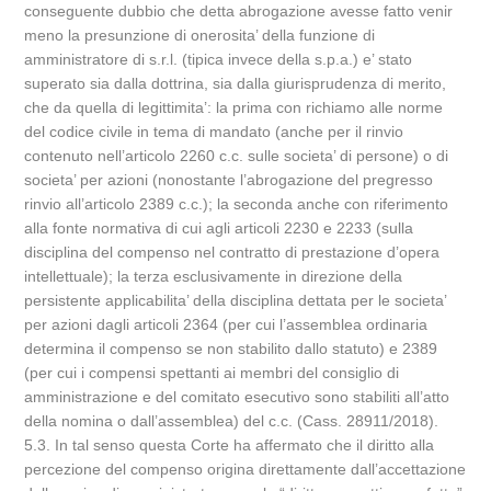
conseguente dubbio che detta abrogazione avesse fatto venir
meno la presunzione di onerosita’ della funzione di
amministratore di s.r.l. (tipica invece della s.p.a.) e’ stato
superato sia dalla dottrina, sia dalla giurisprudenza di merito,
che da quella di legittimita’: la prima con richiamo alle norme
del codice civile in tema di mandato (anche per il rinvio
contenuto nell’articolo 2260 c.c. sulle societa’ di persone) o di
societa’ per azioni (nonostante l’abrogazione del pregresso
rinvio all’articolo 2389 c.c.); la seconda anche con riferimento
alla fonte normativa di cui agli articoli 2230 e 2233 (sulla
disciplina del compenso nel contratto di prestazione d’opera
intellettuale); la terza esclusivamente in direzione della
persistente applicabilita’ della disciplina dettata per le societa’
per azioni dagli articoli 2364 (per cui l’assemblea ordinaria
determina il compenso se non stabilito dallo statuto) e 2389
(per cui i compensi spettanti ai membri del consiglio di
amministrazione e del comitato esecutivo sono stabiliti all’atto
della nomina o dall’assemblea) del c.c. (Cass. 28911/2018).
5.3. In tal senso questa Corte ha affermato che il diritto alla
percezione del compenso origina direttamente dall’accettazione