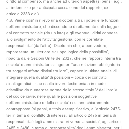
diritto al compenso, ma anche ad ulteriori aspetti (si pensi, e.g.,
all’indennizzo per anticipata cessazione del rapporto, ex
articolo 2383 c.c.).
4.9. Viene cosi’ in rilievo una dicotomia tra i poteri e le funzioni
dell’amministratore, che discendono direttamente dalla legge e
dal contratto sociale (da un lato) e gli eventuali diritti connessi
allo svolgimento dell’attivita’ gestoria, con le correlate
responsabilita’ (dall’altro). Dicotomia che, a ben vedere,
rappresenta un ulteriore sviluppo logico della possibilita’,
ribadita dalle Sezioni Unite del 2017, che nei rapporti interni tra
societa’ e amministratori si ingeneri “una relazione obbligatoria
tra soggetti affatto distinti tra loro”, capace in ultima analisi di
integrare quella dualita’ di posizioni – tipica dei contratti
sinallagmatici – che risulta invero testimoniata in modo
cristallino da numerose norme dello stesso titolo V del libro V
del codice civile, nelle quali le posizioni soggettive
dell’amministratore e della societa’ risultano chiaramente
contrapposte (si pensi, a titolo esemplificativo, all’articolo 2475-
ter in tema di conflitto di interessi, all’articolo 2476 in tema di
responsabilita’ degli amministratori verso la societa’, agli articoli
2485 e 2486 in tema di responsabilita’ degli amministratori per i