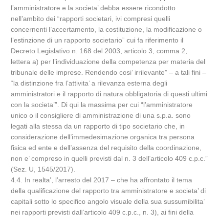
l’amministratore e la societa’ debba essere ricondotto
nell’ambito dei “rapporti societari, ivi compresi quelli
concernenti l’accertamento, la costituzione, la modificazione o
l’estinzione di un rapporto societario” cui fa riferimento il
Decreto Legislativo n. 168 del 2003, articolo 3, comma 2,
lettera a) per l’individuazione della competenza per materia del
tribunale delle imprese. Rendendo cosi’ irrilevante” – a tali fini –
“la distinzione fra l’attivita’ a rilevanza esterna degli
amministratori e il rapporto di natura obbligatoria di questi ultimi
con la societa’”. Di qui la massima per cui “l’amministratore
unico o il consigliere di amministrazione di una s.p.a. sono
legati alla stessa da un rapporto di tipo societario che, in
considerazione dell’immedesimazione organica tra persona
fisica ed ente e dell’assenza del requisito della coordinazione,
non e’ compreso in quelli previsti dal n. 3 dell’articolo 409 c.p.c.”
(Sez. U, 1545/2017).
4.4. In realta’, l’arresto del 2017 – che ha affrontato il tema
della qualificazione del rapporto tra amministratore e societa’ di
capitali sotto lo specifico angolo visuale della sua sussumibilita’
nei rapporti previsti dall’articolo 409 c.p.c., n. 3), ai fini della