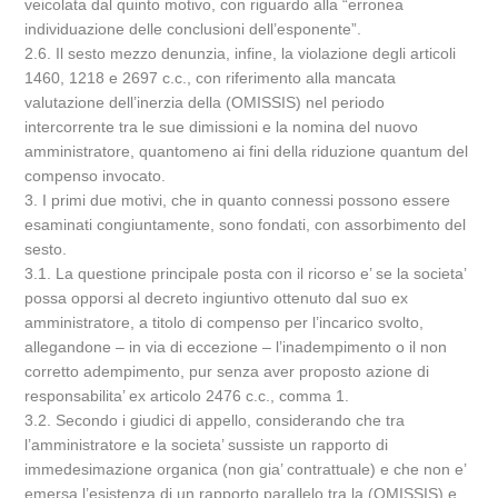
veicolata dal quinto motivo, con riguardo alla “erronea
individuazione delle conclusioni dell’esponente”.
2.6. Il sesto mezzo denunzia, infine, la violazione degli articoli
1460, 1218 e 2697 c.c., con riferimento alla mancata
valutazione dell’inerzia della (OMISSIS) nel periodo
intercorrente tra le sue dimissioni e la nomina del nuovo
amministratore, quantomeno ai fini della riduzione quantum del
compenso invocato.
3. I primi due motivi, che in quanto connessi possono essere
esaminati congiuntamente, sono fondati, con assorbimento del
sesto.
3.1. La questione principale posta con il ricorso e’ se la societa’
possa opporsi al decreto ingiuntivo ottenuto dal suo ex
amministratore, a titolo di compenso per l’incarico svolto,
allegandone – in via di eccezione – l’inadempimento o il non
corretto adempimento, pur senza aver proposto azione di
responsabilita’ ex articolo 2476 c.c., comma 1.
3.2. Secondo i giudici di appello, considerando che tra
l’amministratore e la societa’ sussiste un rapporto di
immedesimazione organica (non gia’ contrattuale) e che non e’
emersa l’esistenza di un rapporto parallelo tra la (OMISSIS) e