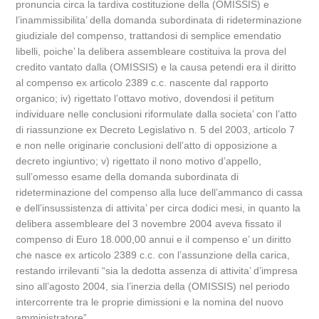
pronuncia circa la tardiva costituzione della (OMISSIS) e
l’inammissibilita’ della domanda subordinata di rideterminazione
giudiziale del compenso, trattandosi di semplice emendatio
libelli, poiche’ la delibera assembleare costituiva la prova del
credito vantato dalla (OMISSIS) e la causa petendi era il diritto
al compenso ex articolo 2389 c.c. nascente dal rapporto
organico; iv) rigettato l’ottavo motivo, dovendosi il petitum
individuare nelle conclusioni riformulate dalla societa’ con l’atto
di riassunzione ex Decreto Legislativo n. 5 del 2003, articolo 7
e non nelle originarie conclusioni dell’atto di opposizione a
decreto ingiuntivo; v) rigettato il nono motivo d’appello,
sull’omesso esame della domanda subordinata di
rideterminazione del compenso alla luce dell’ammanco di cassa
e dell’insussistenza di attivita’ per circa dodici mesi, in quanto la
delibera assembleare del 3 novembre 2004 aveva fissato il
compenso di Euro 18.000,00 annui e il compenso e’ un diritto
che nasce ex articolo 2389 c.c. con l’assunzione della carica,
restando irrilevanti “sia la dedotta assenza di attivita’ d’impresa
sino all’agosto 2004, sia l’inerzia della (OMISSIS) nel periodo
intercorrente tra le proprie dimissioni e la nomina del nuovo
amministratore”.