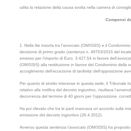
udita la relazione della causa svolta nella camera di consig
Compensi del
1. Nella lite insorta tra l’avvocato (OMISSIS) e il Condomini
decisione di primo grado (sentenza n. 49753/2015 del locale
emesso per l’importo di Euro. 3.427,54 in favore dell’avvoc
(OMISSIS) alla restituzione in favore del Condominio della som
accoglimento dell’eccezione di tardivita’ dell’opposizione avve
Per quanto di stretto interesse in questa sede, il Tribunale 
relativo alla notifica del decreto ingiuntivo, risultava l’avven
decorrenza del termine di 40 giorni per l’opposizione, corre
Ha poi rilevato che tra le parti mancava un accordo sulla mi
emissione del decreto ingiuntivo (26.4.2012).
Avverso questa sentenza l’avvocato (OMISSIS) ha proposto ric