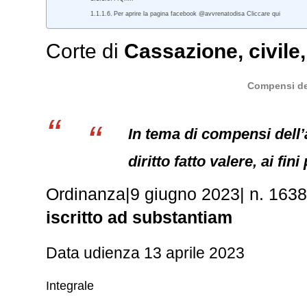
Per aprire la pagina facebook @avvrenatodisa Cliccare qui
Corte di
Cassazione
,
civile
Compensi del
In tema di compensi dell’a
diritto fatto valere, ai fin
Ordinanza
|
9 giugno 2023
|
n. 163
iscritto ad substantiam
Data udienza 13 aprile 2023
Integrale