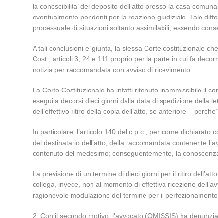
la conoscibilita’ del deposito dell’atto presso la casa comunal
eventualmente pendenti per la reazione giudiziale. Tale difform
processuale di situazioni soltanto assimilabili, essendo consen
A tali conclusioni e’ giunta, la stessa Corte costituzionale ch
Cost., articoli 3, 24 e 111 proprio per la parte in cui fa decorrer
notizia per raccomandata con avviso di ricevimento.
La Corte Costituzionale ha infatti ritenuto inammissibile il c
eseguita decorsi dieci giorni dalla data di spedizione della l
dell’effettivo ritiro della copia dell’atto, se anteriore – perc
In particolare, l’articolo 140 del c.p.c., per come dichiarato
del destinatario dell’atto, della raccomandata contenente l’a
contenuto del medesimo; conseguentemente, la conoscenza le
La previsione di un termine di dieci giorni per il ritiro dell’at
collega, invece, non al momento di effettiva ricezione dell’avv
ragionevole modulazione del termine per il perfezionamento d
2. Con il secondo motivo, l’avvocato (OMISSIS) ha denunziato l