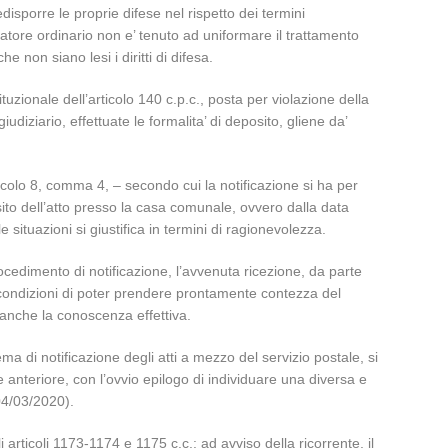
disporre le proprie difese nel rispetto dei termini
slatore ordinario non e’ tenuto ad uniformare il trattamento
 non siano lesi i diritti di difesa.
tuzionale dell’articolo 140 c.p.c., posta per violazione della
 giudiziario, effettuate le formalita’ di deposito, gliene da’
ticolo 8, comma 4, – secondo cui la notificazione si ha per
sito dell’atto presso la casa comunale, ovvero dalla data
e situazioni si giustifica in termini di ragionevolezza.
rocedimento di notificazione, l’avvenuta ricezione, da parte
e condizioni di poter prendere prontamente contezza del
anche la conoscenza effettiva.
 tema di notificazione degli atti a mezzo del servizio postale, si
se anteriore, con l’ovvio epilogo di individuare una diversa e
04/03/2020).
articoli 1173-1174 e 1175 c.c.: ad avviso della ricorrente, il