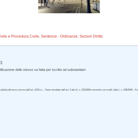
Civile e Procedura Civile
,
Sentenze - Ordinanze
,
Sezioni Diritto
3.
icazione dello stesso va fatta per iscritto ad substantiam
lità del terzo comma dell’art. 2233 cc – Testo introdotto dall’art. 2 del d.l. n. 223/2006 convertito con modif. dalla l. n. 248/2006 – F