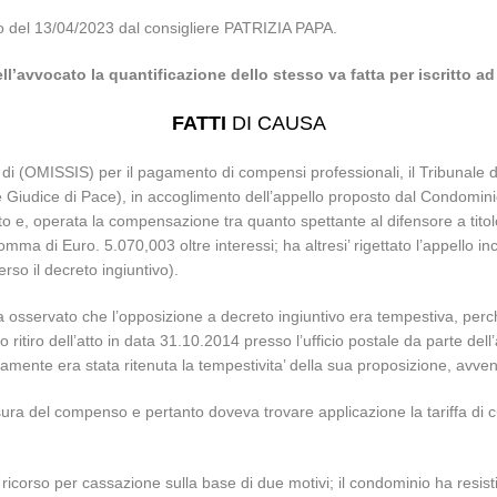
lio del 13/04/2023 dal consigliere PATRIZIA PAPA.
l’avvocato la quantificazione dello stesso va fatta per iscritto a
FATTI
DI CAUSA
o di (OMISSIS) per il pagamento di compensi professionali, il Tribunale
 Giudice di Pace), in accoglimento dell’appello proposto dal Condomini
ato e, operata la compensazione tra quanto spettante al difensore a tit
ma di Euro. 5.070,003 oltre interessi; ha altresi’ rigettato l’appello in
rso il decreto ingiuntivo).
ha osservato che l’opposizione a decreto ingiuntivo era tempestiva, perch
uto ritiro dell’atto in data 31.10.2014 presso l’ufficio postale da parte d
ttamente era stata ritenuta la tempestivita’ della sua proposizione, av
sura del compenso e pertanto doveva trovare applicazione la tariffa di
orso per cassazione sulla base di due motivi; il condominio ha resisti