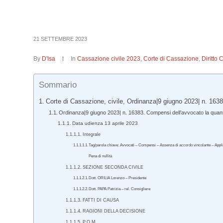
21 SETTEMBRE 2023
By
D'Isa
In
Cassazione civile 2023
,
Corte di Cassazione
,
Diritto 
Sommario
Corte di Cassazione, civile, Ordinanza|9 giugno 2023| n. 1638
Ordinanza|9 giugno 2023| n. 16383. Compensi dell’avvocato la quantif
Data udienza 13 aprile 2023
Integrale
Tag/parola chiave: Avvocati – Compensi – Assenza di accordo vincolante – Applicabi
Pena di nullità
SEZIONE SECONDA CIVILE
Dott. ORILIA Lorenzo – Presidente
Dott. PAPA Patrizia – rel. Consigliere
FATTI DI CAUSA
RAGIONI DELLA DECISIONE
P.Q.M.