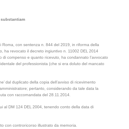
d substantiam
 di Roma, con sentenza n. 844 del 2019, in riforma della
o, ha revocato il decreto ingiuntivo n. 11002 DEL 2014
olo di compenso e quanto ricevuto, ha condannato l’avvocato
cidentale del professionista (che si era doluto del mancato
e’ dal duplicato della copia dell’avviso di ricevimento
ell’amministratore; pertanto, considerando da tale data la
venuta con raccomandata del 28.11.2014.
 cui al DM 124 DEL 2004, tenendo conto della data di
to con controricorso illustrato da memoria.