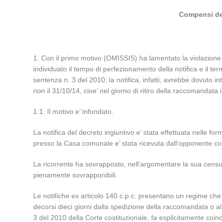
Compensi del
1. Con il primo motivo (OMISSIS) ha lamentato la violazione e 
individuato il tempo di perfezionamento della notifica e il ter
sentenza n. 3 del 2010; la notifica, infatti, avrebbe dovuto i
non il 31/10/14, cioe’ nel giorno di ritiro della raccomandat
1.1. Il motivo e’ infondato.
La notifica del decreto ingiuntivo e’ stata effettuata nelle for
presso la Casa comunale e’ stata ricevuta dall’opponente co
La ricorrente ha sovrapposto, nell’argomentare la sua censura,
pienamente sovrapponibili.
Le notifiche ex articolo 140 c.p.c. presentano un regime che s
decorsi dieci giorni dalla spedizione della raccomandata o al m
3 del 2010 della Corte costituzionale, fa esplicitamente coi