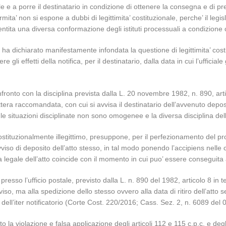
e e a porre il destinatario in condizione di ottenere la consegna e di pre
ita’ non si espone a dubbi di legittimita’ costituzionale, perche’ il legi
tita una diversa conformazione degli istituti processuali a condizione che
e ha dichiarato manifestamente infondata la questione di legittimita’ costi
e gli effetti della notifica, per il destinatario, dalla data in cui l’ufficiale
onfronto con la disciplina prevista dalla L. 20 novembre 1982, n. 890, ar
ettera raccomandata, con cui si avvisa il destinatario dell’avvenuto depo
he’ le situazioni disciplinate non sono omogenee e la diversa disciplina dell
 costituzionalmente illegittimo, presuppone, per il perfezionamento del p
vviso di deposito dell’atto stesso, in tal modo ponendo l’accipiens nell
gale dell’atto coincide con il momento in cui puo’ essere conseguita 
to presso l’ufficio postale, previsto dalla L. n. 890 del 1982, articolo 8 in
iso, ma alla spedizione dello stesso ovvero alla data di ritiro dell’atto 
ell’iter notificatorio (Corte Cost. 220/2016; Cass. Sez. 2, n. 6089 del 
a violazione e falsa applicazione degli articoli 112 e 115 c.p.c. e degli 