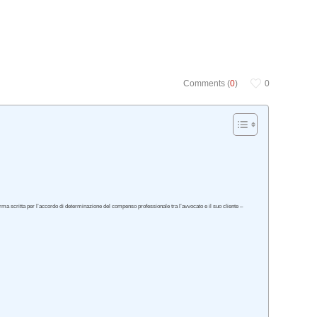
Comments (
0
)
0
orma scritta per l’accordo di determinazione del compenso professionale tra l’avvocato e il suo cliente –