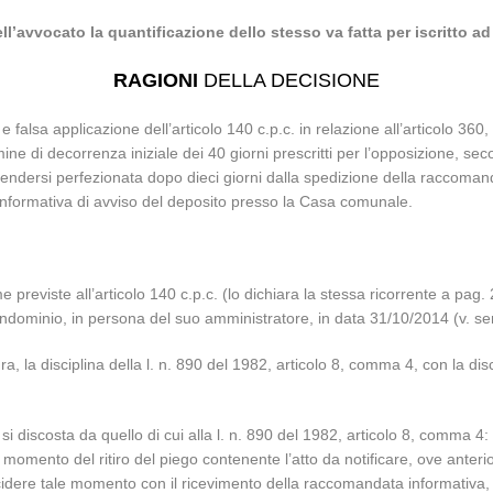
l’avvocato la quantificazione dello stesso va fatta per iscritto a
RAGIONI
DELLA DECISIONE
falsa applicazione dell’articolo 140 c.p.c. in relazione all’articolo 360
mine di decorrenza iniziale dei 40 giorni prescritti per l’opposizione, se
ntendersi perfezionata dopo dieci giorni dalla spedizione della raccomand
a informativa di avviso del deposito presso la Casa comunale.
me previste all’articolo 140 c.p.c. (lo dichiara la stessa ricorrente a pag.
ndominio, in persona del suo amministratore, in data 31/10/2014 (v. se
 la disciplina della l. n. 890 del 1982, articolo 8, comma 4, con la disc
i discosta da quello di cui alla l. n. 890 del 1982, articolo 8, comma 4:
omento del ritiro del piego contenente l’atto da notificare, ove anteriore
ncidere tale momento con il ricevimento della raccomandata informativa,