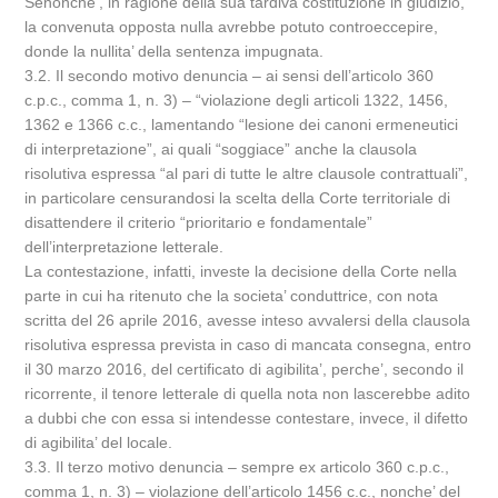
Senonche’, in ragione della sua tardiva costituzione in giudizio,
la convenuta opposta nulla avrebbe potuto controeccepire,
donde la nullita’ della sentenza impugnata.
3.2. Il secondo motivo denuncia – ai sensi dell’articolo 360
c.p.c., comma 1, n. 3) – “violazione degli articoli 1322, 1456,
1362 e 1366 c.c., lamentando “lesione dei canoni ermeneutici
di interpretazione”, ai quali “soggiace” anche la clausola
risolutiva espressa “al pari di tutte le altre clausole contrattuali”,
in particolare censurandosi la scelta della Corte territoriale di
disattendere il criterio “prioritario e fondamentale”
dell’interpretazione letterale.
La contestazione, infatti, investe la decisione della Corte nella
parte in cui ha ritenuto che la societa’ conduttrice, con nota
scritta del 26 aprile 2016, avesse inteso avvalersi della clausola
risolutiva espressa prevista in caso di mancata consegna, entro
il 30 marzo 2016, del certificato di agibilita’, perche’, secondo il
ricorrente, il tenore letterale di quella nota non lascerebbe adito
a dubbi che con essa si intendesse contestare, invece, il difetto
di agibilita’ del locale.
3.3. Il terzo motivo denuncia – sempre ex articolo 360 c.p.c.,
comma 1, n. 3) – violazione dell’articolo 1456 c.c., nonche’ del