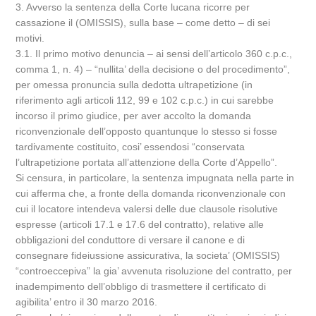
3. Avverso la sentenza della Corte lucana ricorre per
cassazione il (OMISSIS), sulla base – come detto – di sei
motivi.
3.1. Il primo motivo denuncia – ai sensi dell’articolo 360 c.p.c.,
comma 1, n. 4) – “nullita’ della decisione o del procedimento”,
per omessa pronuncia sulla dedotta ultrapetizione (in
riferimento agli articoli 112, 99 e 102 c.p.c.) in cui sarebbe
incorso il primo giudice, per aver accolto la domanda
riconvenzionale dell’opposto quantunque lo stesso si fosse
tardivamente costituito, cosi’ essendosi “conservata
l’ultrapetizione portata all’attenzione della Corte d’Appello”.
Si censura, in particolare, la sentenza impugnata nella parte in
cui afferma che, a fronte della domanda riconvenzionale con
cui il locatore intendeva valersi delle due clausole risolutive
espresse (articoli 17.1 e 17.6 del contratto), relative alle
obbligazioni del conduttore di versare il canone e di
consegnare fideiussione assicurativa, la societa’ (OMISSIS)
“controeccepiva” la gia’ avvenuta risoluzione del contratto, per
inadempimento dell’obbligo di trasmettere il certificato di
agibilita’ entro il 30 marzo 2016.