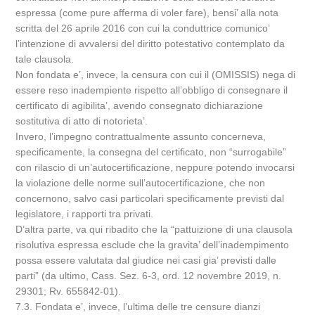
espressa (come pure afferma di voler fare), bensi’ alla nota
scritta del 26 aprile 2016 con cui la conduttrice comunico’
l’intenzione di avvalersi del diritto potestativo contemplato da
tale clausola.
Non fondata e’, invece, la censura con cui il (OMISSIS) nega di
essere reso inadempiente rispetto all’obbligo di consegnare il
certificato di agibilita’, avendo consegnato dichiarazione
sostitutiva di atto di notorieta’.
Invero, l’impegno contrattualmente assunto concerneva,
specificamente, la consegna del certificato, non “surrogabile”
con rilascio di un’autocertificazione, neppure potendo invocarsi
la violazione delle norme sull’autocertificazione, che non
concernono, salvo casi particolari specificamente previsti dal
legislatore, i rapporti tra privati.
D’altra parte, va qui ribadito che la “pattuizione di una clausola
risolutiva espressa esclude che la gravita’ dell’inadempimento
possa essere valutata dal giudice nei casi gia’ previsti dalle
parti” (da ultimo, Cass. Sez. 6-3, ord. 12 novembre 2019, n.
29301; Rv. 655842-01).
7.3. Fondata e’, invece, l’ultima delle tre censure dianzi