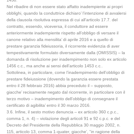
1458.
Nel ribadire di non essere stato affatto inadempiente ai propri
obblighi, quando la conduttrice dichiaro’ l’intenzione di avvalersi
della clausola risolutiva espressa di cui all’articolo 17.7. del
contratto, essendo, viceversa, il conduttore ad essere
anteriormente inadempiente rispetto all’obbligo di versare il
canone relativo alla mensilita’ di aprile 2016 e a quello di
prestare garanzia fideiussoria, il ricorrente evidenzia di aver
tempestivamente formulato diversamente dalla (OMISSIS) – la
domanda di risoluzione per inadempimento non solo ex articolo
1456 c.c., ma anche ai sensi dell’articolo 1453 c.c..
Sottolinea, in particolare, come l’inadempimento dell’obbligo di
prestare fideiussione (dovendo la garanzia essere prestata
entro il 28 febbraio 2016) abbia preceduto il – supposto,
giacche’ recisamente negato dal ricorrente, in particolare con il
terzo motivo – inadempimento dell’obbligo di consegnare il
certificato di agibilita’ entro il 30 marzo 2016.
3.6. Infine, il sesto motivo denuncia – ex articolo 360 c.p.c.,
comma 1, n. 4) – violazione degli articoli 91 e 92 c.p.c. e del
Decreto del Presidente della Repubblica 30 maggio 2002, n.
115, articolo 13, comma 1-quater, giacche’, “in ragione della