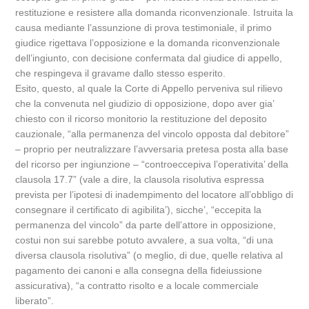
restituzione e resistere alla domanda riconvenzionale. Istruita la
causa mediante l’assunzione di prova testimoniale, il primo
giudice rigettava l’opposizione e la domanda riconvenzionale
dell’ingiunto, con decisione confermata dal giudice di appello,
che respingeva il gravame dallo stesso esperito.
Esito, questo, al quale la Corte di Appello perveniva sul rilievo
che la convenuta nel giudizio di opposizione, dopo aver gia’
chiesto con il ricorso monitorio la restituzione del deposito
cauzionale, “alla permanenza del vincolo opposta dal debitore”
– proprio per neutralizzare l’avversaria pretesa posta alla base
del ricorso per ingiunzione – “controeccepiva l’operativita’ della
clausola 17.7” (vale a dire, la clausola risolutiva espressa
prevista per l’ipotesi di inadempimento del locatore all’obbligo di
consegnare il certificato di agibilita’), sicche’, “eccepita la
permanenza del vincolo” da parte dell’attore in opposizione,
costui non sui sarebbe potuto avvalere, a sua volta, “di una
diversa clausola risolutiva” (o meglio, di due, quelle relativa al
pagamento dei canoni e alla consegna della fideiussione
assicurativa), “a contratto risolto e a locale commerciale
liberato”.