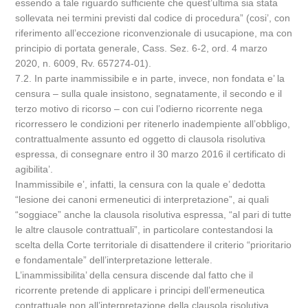
essendo a tale riguardo sufficiente che quest’ultima sia stata
sollevata nei termini previsti dal codice di procedura” (cosi’, con
riferimento all’eccezione riconvenzionale di usucapione, ma con
principio di portata generale, Cass. Sez. 6-2, ord. 4 marzo
2020, n. 6009, Rv. 657274-01).
7.2. In parte inammissibile e in parte, invece, non fondata e’ la
censura – sulla quale insistono, segnatamente, il secondo e il
terzo motivo di ricorso – con cui l’odierno ricorrente nega
ricorressero le condizioni per ritenerlo inadempiente all’obbligo,
contrattualmente assunto ed oggetto di clausola risolutiva
espressa, di consegnare entro il 30 marzo 2016 il certificato di
agibilita’.
Inammissibile e’, infatti, la censura con la quale e’ dedotta
“lesione dei canoni ermeneutici di interpretazione”, ai quali
“soggiace” anche la clausola risolutiva espressa, “al pari di tutte
le altre clausole contrattuali”, in particolare contestandosi la
scelta della Corte territoriale di disattendere il criterio “prioritario
e fondamentale” dell’interpretazione letterale.
L’inammissibilita’ della censura discende dal fatto che il
ricorrente pretende di applicare i principi dell’ermeneutica
contrattuale non all’interpretazione della clausola risolutiva