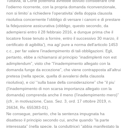
Tuttavia, la Corte potentina avrebbe dovuto considerare che
l’odierno ricorrente, con la propria domanda riconvenzionale,
non si limito’ a richiedere l’operativita’ della doppia clausola
risolutiva concernente l’obbligo di versare i canoni e di prestare
la fidejussione assicurativa (obbligo, questo secondo, da
adempiersi entro il 28 febbraio 2016, e dunque prima che il
locatore fosse tenuto a fornire, entro il successivo 30 marzo, il
certificato di agibilita’), ma agi’ pure a norma dell’articolo 1453
c.c., per far valere l’inadempimento di tali obbligazioni. Egli,
pertanto, ebbe a richiamarsi al principio “inadimplenti non est
adimplendum”, visto che “l’inadempimento allegato con la
domanda funge da eccezione”, che viene contrapposta all’altrui
pretesa (nella specie, quella di avvalersi della clausola
risolutiva), e cio’ “sulla base della considerazione” che “il piu’
(l’inadempimento di non scarsa importanza allegato con la
domanda) comprenda anche il meno (l’inadempimento mero)”
(cfr., in motivazione, Cass. Sez. 3, ord. 17 ottobre 2019, n.
26634, Rv. 655383-01).
Ne consegue, pertanto, che la sentenza impugnata ha
disatteso il principio secondo cui, anche quando “la parte
interessata” (nella specie, la conduttrice) “abbia manifestato la