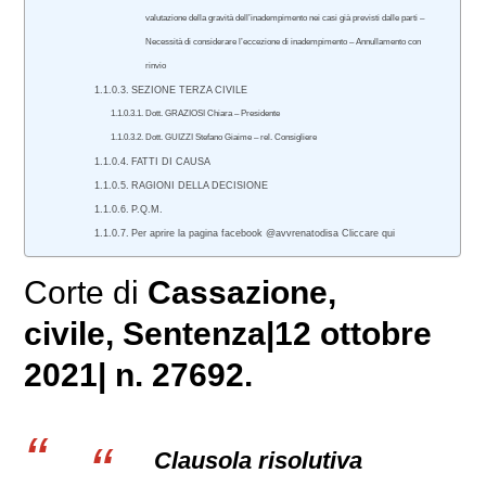
valutazione della gravità dell’inadempimento nei casi già previsti dalle parti –
Necessità di considerare l’eccezione di inadempimento – Annullamento con
rinvio
SEZIONE TERZA CIVILE
Dott. GRAZIOSI Chiara – Presidente
Dott. GUIZZI Stefano Giaime – rel. Consigliere
FATTI DI CAUSA
RAGIONI DELLA DECISIONE
P.Q.M.
Per aprire la pagina facebook @avvrenatodisa Cliccare qui
Corte di
Cassazione,
civile
, Sentenza|12 ottobre
2021| n. 27692.
Clausola risolutiva