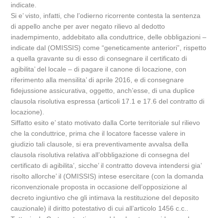
indicate.
Si e’ visto, infatti, che l’odierno ricorrente contesta la sentenza
di appello anche per aver negato rilievo al dedotto
inadempimento, addebitato alla conduttrice, delle obbligazioni –
indicate dal (OMISSIS) come “geneticamente anteriori”, rispetto
a quella gravante su di esso di consegnare il certificato di
agibilita’ del locale – di pagare il canone di locazione, con
riferimento alla mensilita’ di aprile 2016, e di consegnare
fidejussione assicurativa, oggetto, anch’esse, di una duplice
clausola risolutiva espressa (articoli 17.1 e 17.6 del contratto di
locazione).
Siffatto esito e’ stato motivato dalla Corte territoriale sul rilievo
che la conduttrice, prima che il locatore facesse valere in
giudizio tali clausole, si era preventivamente avvalsa della
clausola risolutiva relativa all’obbligazione di consegna del
certificato di agibilita’, sicche’ il contratto doveva intendersi gia’
risolto allorche’ il (OMISSIS) intese esercitare (con la domanda
riconvenzionale proposta in occasione dell’opposizione al
decreto ingiuntivo che gli intimava la restituzione del deposito
cauzionale) il diritto potestativo di cui all’articolo 1456 c.c..