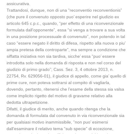
assicurativa.
Trattandosi, dunque, non di una “reconventio reconventionis”
(che pure il convenuto opposto puo’ esperire nel giudizio ex
articolo 645 c.p.c., quando, “per effetto di una riconvenzionale
formulata dall’opponente”, essa “si venga a trovare a sua volta
in una posizione processuale di convenuto”, non potendo in tal
caso “essere negato il diritto di difesa, rispetto alla nuova o piu’
ampia pretesa della controparte”, ma sempre a condizione che
siffatta iniziativa non sia tardiva, sicche’ essa “puo’ essere
introdotta solo nella domanda di risposta e non nel corso del
giudizio di primo grado”; Cass. Sez. 3, 4 ottobre 2013, n.
22754, Rv. 629056-01), il giudice di appello, come gia’ quello di
prime cure, non poteva sottrarsi al compito di vagliarla,
dovendo, pertanto, ritenersi che l’esame della stessa sia valsa
come implicito rigetto del motivo di gravame relativo alla
dedotta ultrapetizione.
Difatti, il giudice di merito, anche quando ritenga che la
domanda di formulata dal convenuto in via riconvenzionale sia
per qualsiasi motivo inammissibile, “non puo’ esimersi
dall’esaminare il relativo tema “sub specie” di eccezione,