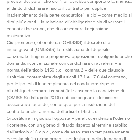
precisando, pero’, che cio’ “non avrebbe comportato la rinuncia
al diritto di dichiarare risolto il contratto per duplice
inadempimento della parte conduttrice”, e cio’ – come meglio si
dira’ piu’ avanti – in relazione all’obbligazione sia di versare i
canoni di locazione, che di consegnare fidejussione
assicurativa.
Cio’ premesso, ottenuto da (OMISSIS) il decreto che
ingiungeva al (OMISSIS) la restituzione del deposito
cauzionale, l’ingiunto proponeva opposizione, svolgendo anche
domanda riconvenzionale con cui dichiara di avvalersi – a
norma dell’articolo 1456 c.c., comma 2 – delle due clausole
risolutive, contemplate dagli articoli 17.1 e 17.6 del contratto,
per le ipotesi di inadempimento del conduttore rispetto
all’obbligo di versare i canoni (tale essendo la condizione di
(OMISSIS) dall’aprile 2016) e di consegnare fideiussione
assicurativa, agendo, comunque, per la risoluzione del
contratto anche a norma dell’articolo 1453 c.c..
Si costituiva in giudizio l’opposta – peraltro, evidenzia l’odierno
ricorrente, con un giorno di ritardo rispetto al termine stabilito
dall’articolo 416 c.p.c., come da esso stesso tempestivamente
eccepito gia’ in primo grado – per insistere nella domanda di