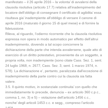
manifestato – il 26 aprile 2016 – la volonta’ di avvalersi della
clausola risolutiva (articolo 17.7) relativa all’inadempimento del
locatore dell’obbligo di consegnare il certificato di agibilita’ essa
risultava gia’ inadempiente all’obbligo di versare il canone di
aprile 2016 (maturato il giorno 15 di quel mese) e di fornire la
fideiussione.
Rileva, al riguardo, l’odierno ricorrente che la clausola risolutiva
espressa non opera in modo automatico per effetto dell’altrui
inadempimento, dovendo a tal scopo concorrere la
dichiarazione della parte che intenda avvalersene, quale atto di
esercizio di un diritto potestativo, proveniente da un soggetto, a
propria volta, non inadempiente (sono citate Cass. Sez. 1, sent.
24 luglio 1968, n. 2677; Cass. Sez. 3, sent. 1 marzo 1974, n.
578). La dichiarazione e’, pertanto, paralizzata dall’eccezione di
inadempimento della parte contro cui la clausola sia fatta
valere.
3.5. Il quinto motivo, in sostanziale continuita’ con quello che
immediatamente lo precede, denuncia – ex articolo 360 c.p.c.,
comma 1, nn. 3) e 5) – violazione dell’articolo 1456 c.c.,
nonche’ degli articoli 1453 c.c. e segg., compreso l’articolo