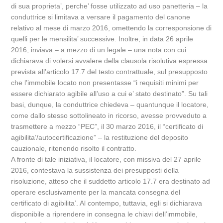
di sua proprieta’, perche’ fosse utilizzato ad uso panetteria – la
conduttrice si limitava a versare il pagamento del canone
relativo al mese di marzo 2016, omettendo la corresponsione di
quelli per le mensilita’ successive. Inoltre, in data 26 aprile
2016, inviava – a mezzo di un legale – una nota con cui
dichiarava di volersi avvalere della clausola risolutiva espressa
prevista all’articolo 17.7 del testo contrattuale, sul presupposto
che l’immobile locato non presentasse “i requisiti minimi per
essere dichiarato agibile all’uso a cui e’ stato destinato”. Su tali
basi, dunque, la conduttrice chiedeva – quantunque il locatore,
come dallo stesso sottolineato in ricorso, avesse provveduto a
trasmettere a mezzo “PEC”, il 30 marzo 2016, il “certificato di
agibilita’/autocertificazione” – la restituzione del deposito
cauzionale, ritenendo risolto il contratto.
A fronte di tale iniziativa, il locatore, con missiva del 27 aprile
2016, contestava la sussistenza dei presupposti della
risoluzione, atteso che il suddetto articolo 17.7 era destinato ad
operare esclusivamente per la mancata consegna del
certificato di agibilita’. Al contempo, tuttavia, egli si dichiarava
disponibile a riprendere in consegna le chiavi dell’immobile,