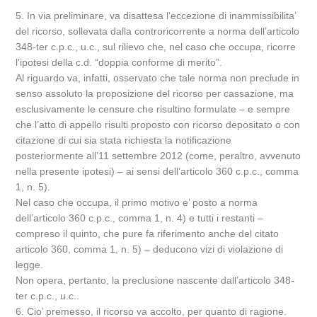
5. In via preliminare, va disattesa l’eccezione di inammissibilita’
del ricorso, sollevata dalla controricorrente a norma dell’articolo
348-ter c.p.c., u.c., sul rilievo che, nel caso che occupa, ricorre
l’ipotesi della c.d. “doppia conforme di merito”.
Al riguardo va, infatti, osservato che tale norma non preclude in
senso assoluto la proposizione del ricorso per cassazione, ma
esclusivamente le censure che risultino formulate – e sempre
che l’atto di appello risulti proposto con ricorso depositato o con
citazione di cui sia stata richiesta la notificazione
posteriormente all’11 settembre 2012 (come, peraltro, avvenuto
nella presente ipotesi) – ai sensi dell’articolo 360 c.p.c., comma
1, n. 5).
Nel caso che occupa, il primo motivo e’ posto a norma
dell’articolo 360 c.p.c., comma 1, n. 4) e tutti i restanti –
compreso il quinto, che pure fa riferimento anche del citato
articolo 360, comma 1, n. 5) – deducono vizi di violazione di
legge.
Non opera, pertanto, la preclusione nascente dall’articolo 348-
ter c.p.c., u.c..
6. Cio’ premesso, il ricorso va accolto, per quanto di ragione.