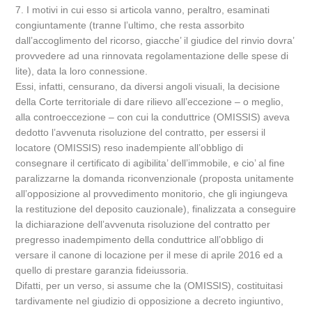
7. I motivi in cui esso si articola vanno, peraltro, esaminati
congiuntamente (tranne l’ultimo, che resta assorbito
dall’accoglimento del ricorso, giacche’ il giudice del rinvio dovra’
provvedere ad una rinnovata regolamentazione delle spese di
lite), data la loro connessione.
Essi, infatti, censurano, da diversi angoli visuali, la decisione
della Corte territoriale di dare rilievo all’eccezione – o meglio,
alla controeccezione – con cui la conduttrice (OMISSIS) aveva
dedotto l’avvenuta risoluzione del contratto, per essersi il
locatore (OMISSIS) reso inadempiente all’obbligo di
consegnare il certificato di agibilita’ dell’immobile, e cio’ al fine
paralizzarne la domanda riconvenzionale (proposta unitamente
all’opposizione al provvedimento monitorio, che gli ingiungeva
la restituzione del deposito cauzionale), finalizzata a conseguire
la dichiarazione dell’avvenuta risoluzione del contratto per
pregresso inadempimento della conduttrice all’obbligo di
versare il canone di locazione per il mese di aprile 2016 ed a
quello di prestare garanzia fideiussoria.
Difatti, per un verso, si assume che la (OMISSIS), costituitasi
tardivamente nel giudizio di opposizione a decreto ingiuntivo,