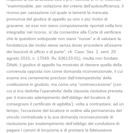
“inammissibile, per violazione del criterio dell’autosufficienza, il
ricorso per cassazione col quale si lamenti la mancata
pronuncia del giudice di appello su uno o piu’ motivi di
gravame, se essi non siano compiutamente riportati nella loro
integralita’ nel ricorso, si’ da consentire alla Corte di verificare
che le questioni sottoposte non siano “nuove” e di valutare la
fondatezza dei motivi stessi senza dover procedere all’esame
dei fascicoli di ufficio o di parte”; cfr. Cass. Sez. 2, sent. 20
agosto 2015, n. 17049, Rv. 636133-01), risulta non fondato.
Difatti, il giudice di appello ha mostrato di ritenere quella della
convenuta opposta non come domanda riconvenzionale, il cui
esame era certamente precluso dall’intempestivita’ della
costituzione in giudizio, ma come una “controeccezione” (con
cui si era dedotta l’operativita’ della clausola risolutiva prevista
per il mancato adempimento dell’obbligo del locatore di
consegnare il certificato di agibilita’), volta a contrastare, ad un
tempo, l’eccezione del locatore in ordine alla permanenza del
vincolo contrattuale e la sua domanda riconvenzionale di
risoluzione per inadempimento dell’obbligo del conduttore di
pagare i canoni di locazione e di prestare la fideiussione