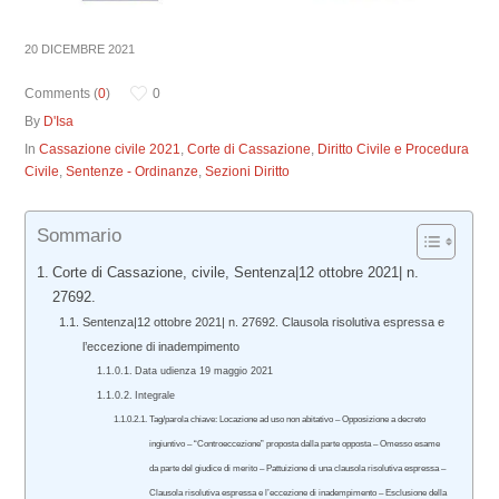
20 DICEMBRE 2021
Comments (
0
)
0
By
D'Isa
In
Cassazione civile 2021
,
Corte di Cassazione
,
Diritto Civile e Procedura
Civile
,
Sentenze - Ordinanze
,
Sezioni Diritto
Sommario
Corte di Cassazione, civile, Sentenza|12 ottobre 2021| n.
27692.
Sentenza|12 ottobre 2021| n. 27692. Clausola risolutiva espressa e
l’eccezione di inadempimento
Data udienza 19 maggio 2021
Integrale
Tag/parola chiave: Locazione ad uso non abitativo – Opposizione a decreto
ingiuntivo – “Controeccezione” proposta dalla parte opposta – Omesso esame
da parte del giudice di merito – Pattuizione di una clausola risolutiva espressa –
Clausola risolutiva espressa e l’eccezione di inadempimento – Esclusione della