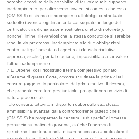
sarebbe decaduta dalla possibilita’ di far valere tale supposto
inadempimento, per altro verso, invece, si contesta che esso
(OMISSIS) si sia reso inadempiente all’obbligo contrattuale
suddetto (avendo legittimamente consegnato, in luogo del
certificato, una dichiarazione sostitutiva di atto di notorieta’),
nonche’, infine, rilevandosi che la stessa conduttrice si sarebbe
resa, in via pregressa, inadempiente alle due obbligazioni
contrattuali gia’ indicate ed oggetto di clausola risolutiva
espressa, sicche’, per tale ragione, impossibilitata a far valere
l’altrui inadempimento.
7.1. Orbene, cosi’ ricostruito il tema complessivo portato
all’esame di questa Corte, occorre scrutinare la prima di tali
censure (oggetto, in particolare, del primo motivo di ricorso),
che presenta carattere pregiudiziale, prospettando un vizio di
natura processuale.
Tale censura, tuttavia, in disparte i dubbi sulla sua stessa
ammissibilita’ avanzati dalla controricorrente (atteso che il
(OMISSIS) ha prospettato la censura “sub specie” di omessa
pronuncia su motivo di gravame, cio’ che l’onerava di
riprodurne il contenuto nella misura necessaria a soddisfare il
requisito di cui all’articolo 366 c.p.c., comma 1, n. 6, essendo