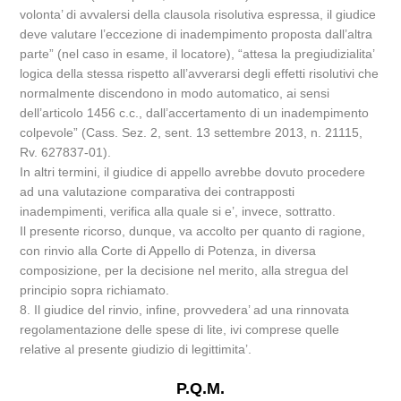
volonta’ di avvalersi della clausola risolutiva espressa, il giudice
deve valutare l’eccezione di inadempimento proposta dall’altra
parte” (nel caso in esame, il locatore), “attesa la pregiudizialita’
logica della stessa rispetto all’avverarsi degli effetti risolutivi che
normalmente discendono in modo automatico, ai sensi
dell’articolo 1456 c.c., dall’accertamento di un inadempimento
colpevole” (Cass. Sez. 2, sent. 13 settembre 2013, n. 21115,
Rv. 627837-01).
In altri termini, il giudice di appello avrebbe dovuto procedere
ad una valutazione comparativa dei contrapposti
inadempimenti, verifica alla quale si e’, invece, sottratto.
Il presente ricorso, dunque, va accolto per quanto di ragione,
con rinvio alla Corte di Appello di Potenza, in diversa
composizione, per la decisione nel merito, alla stregua del
principio sopra richiamato.
8. Il giudice del rinvio, infine, provvedera’ ad una rinnovata
regolamentazione delle spese di lite, ivi comprese quelle
relative al presente giudizio di legittimita’.
P.Q.M.