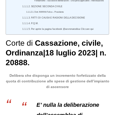
Fondamento – Successive deliberazioni – Disciplina applicabile – Individuazione
SEZIONE SECONDA CIVILE
Dott. MANNA Felice – Presidente
FATTI DI CAUSA E RAGIONI DELLA DECISIONE
P.Q.M.
Per aprire la pagina facebook @avvrenatodisa Cliccare qui
Corte di
Cassazione
,
civile
,
Ordinanza
|
18 luglio 2023
|
n.
20888.
Delibera che disponga un incremento forfetizzato della
quota di contribuzione alle spese di gestione dell’impianto
di ascensore
E’ nulla la deliberazione