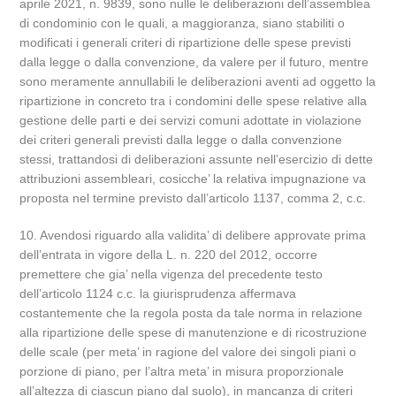
aprile 2021, n. 9839, sono nulle le deliberazioni dell’assemblea
di condominio con le quali, a maggioranza, siano stabiliti o
modificati i generali criteri di ripartizione delle spese previsti
dalla legge o dalla convenzione, da valere per il futuro, mentre
sono meramente annullabili le deliberazioni aventi ad oggetto la
ripartizione in concreto tra i condomini delle spese relative alla
gestione delle parti e dei servizi comuni adottate in violazione
dei criteri generali previsti dalla legge o dalla convenzione
stessi, trattandosi di deliberazioni assunte nell’esercizio di dette
attribuzioni assembleari, cosicche’ la relativa impugnazione va
proposta nel termine previsto dall’articolo 1137, comma 2, c.c.
10. Avendosi riguardo alla validita’ di delibere approvate prima
dell’entrata in vigore della L. n. 220 del 2012, occorre
premettere che gia’ nella vigenza del precedente testo
dell’articolo 1124 c.c. la giurisprudenza affermava
costantemente che la regola posta da tale norma in relazione
alla ripartizione delle spese di manutenzione e di ricostruzione
delle scale (per meta’ in ragione del valore dei singoli piani o
porzione di piano, per l’altra meta’ in misura proporzionale
all’altezza di ciascun piano dal suolo), in mancanza di criteri