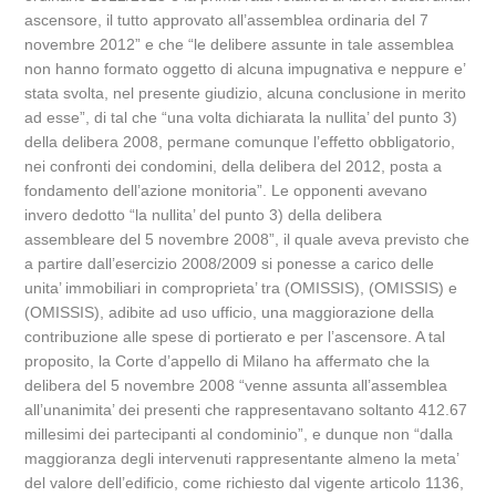
ascensore, il tutto approvato all’assemblea ordinaria del 7
novembre 2012” e che “le delibere assunte in tale assemblea
non hanno formato oggetto di alcuna impugnativa e neppure e’
stata svolta, nel presente giudizio, alcuna conclusione in merito
ad esse”, di tal che “una volta dichiarata la nullita’ del punto 3)
della delibera 2008, permane comunque l’effetto obbligatorio,
nei confronti dei condomini, della delibera del 2012, posta a
fondamento dell’azione monitoria”. Le opponenti avevano
invero dedotto “la nullita’ del punto 3) della delibera
assembleare del 5 novembre 2008”, il quale aveva previsto che
a partire dall’esercizio 2008/2009 si ponesse a carico delle
unita’ immobiliari in comproprieta’ tra (OMISSIS), (OMISSIS) e
(OMISSIS), adibite ad uso ufficio, una maggiorazione della
contribuzione alle spese di portierato e per l’ascensore. A tal
proposito, la Corte d’appello di Milano ha affermato che la
delibera del 5 novembre 2008 “venne assunta all’assemblea
all’unanimita’ dei presenti che rappresentavano soltanto 412.67
millesimi dei partecipanti al condominio”, e dunque non “dalla
maggioranza degli intervenuti rappresentante almeno la meta’
del valore dell’edificio, come richiesto dal vigente articolo 1136,