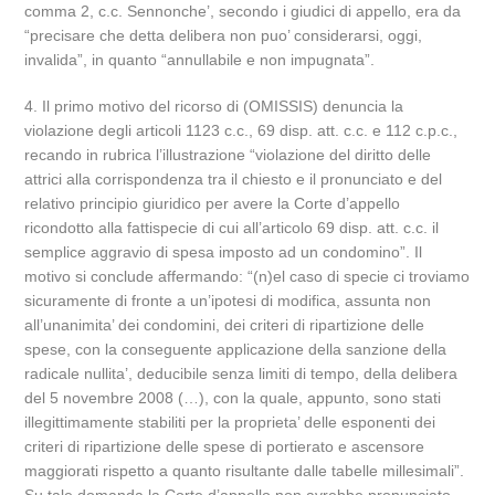
comma 2, c.c. Sennonche’, secondo i giudici di appello, era da
“precisare che detta delibera non puo’ considerarsi, oggi,
invalida”, in quanto “annullabile e non impugnata”.
4. Il primo motivo del ricorso di (OMISSIS) denuncia la
violazione degli articoli 1123 c.c., 69 disp. att. c.c. e 112 c.p.c.,
recando in rubrica l’illustrazione “violazione del diritto delle
attrici alla corrispondenza tra il chiesto e il pronunciato e del
relativo principio giuridico per avere la Corte d’appello
ricondotto alla fattispecie di cui all’articolo 69 disp. att. c.c. il
semplice aggravio di spesa imposto ad un condomino”. Il
motivo si conclude affermando: “(n)el caso di specie ci troviamo
sicuramente di fronte a un’ipotesi di modifica, assunta non
all’unanimita’ dei condomini, dei criteri di ripartizione delle
spese, con la conseguente applicazione della sanzione della
radicale nullita’, deducibile senza limiti di tempo, della delibera
del 5 novembre 2008 (…), con la quale, appunto, sono stati
illegittimamente stabiliti per la proprieta’ delle esponenti dei
criteri di ripartizione delle spese di portierato e ascensore
maggiorati rispetto a quanto risultante dalle tabelle millesimali”.