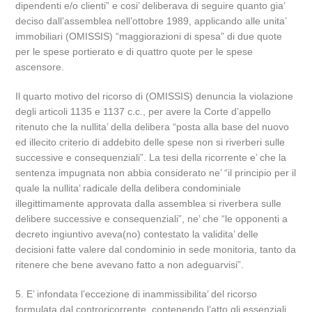
dipendenti e/o clienti” e cosi’ deliberava di seguire quanto gia’
deciso dall’assemblea nell’ottobre 1989, applicando alle unita’
immobiliari (OMISSIS) “maggiorazioni di spesa” di due quote
per le spese portierato e di quattro quote per le spese
ascensore.
Il quarto motivo del ricorso di (OMISSIS) denuncia la violazione
degli articoli 1135 e 1137 c.c., per avere la Corte d’appello
ritenuto che la nullita’ della delibera “posta alla base del nuovo
ed illecito criterio di addebito delle spese non si riverberi sulle
successive e consequenziali”. La tesi della ricorrente e’ che la
sentenza impugnata non abbia considerato ne’ “il principio per il
quale la nullita’ radicale della delibera condominiale
illegittimamente approvata dalla assemblea si riverbera sulle
delibere successive e consequenziali”, ne’ che “le opponenti a
decreto ingiuntivo aveva(no) contestato la validita’ delle
decisioni fatte valere dal condominio in sede monitoria, tanto da
ritenere che bene avevano fatto a non adeguarvisi”.
5. E’ infondata l’eccezione di inammissibilita’ del ricorso
formulata dal controricorrente, contenendo l’atto gli essenziali