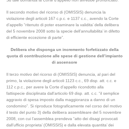
Su tale domanda la Corte d’appello non avrebbe pronunciato.
Il secondo motivo del ricorso di (OMISSIS) denuncia la
violazione degli articoli 167 c.p.c. e 1137 c.c., avendo la Corte
d’appello “ritenuto di poter esaminare la validita’ della delibera
del 5 novembre 2008 sotto la specie dell’annullabilita’ in difetto
di efficiente eccezione di parte”.
Delibera che disponga un incremento forfetizzato della
quota di contribuzione alle spese di gestione dell’impianto
di ascensore
Il terzo motivo del ricorso di (OMISSIS) denuncia, al pari del
primo, la violazione degli articoli 1123 c.c., 69 disp. att. c.c. e
112 c.p.c., per avere la Corte d’appello ricondotto alla
fattispecie disciplinata dall’articolo 69 disp. att. c.c. “il semplice
aggravio di spesa imposto dalla maggioranza a danno di un
condomino”. Si riproduce fotograficamente nel corso del motivo
il testo del punto 3) della delibera assembleare del 5 novembre
2008, con cui l’assemblea prendeva “atto dei disagi provocati
dall’ufficio proprieta’ (OMISSIS) e dalla elevata quantita’ dei