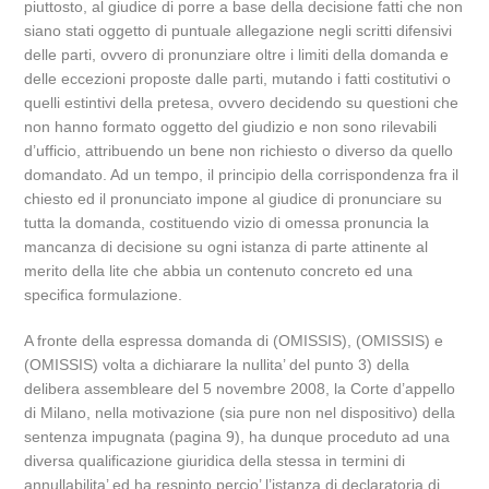
piuttosto, al giudice di porre a base della decisione fatti che non
siano stati oggetto di puntuale allegazione negli scritti difensivi
delle parti, ovvero di pronunziare oltre i limiti della domanda e
delle eccezioni proposte dalle parti, mutando i fatti costitutivi o
quelli estintivi della pretesa, ovvero decidendo su questioni che
non hanno formato oggetto del giudizio e non sono rilevabili
d’ufficio, attribuendo un bene non richiesto o diverso da quello
domandato. Ad un tempo, il principio della corrispondenza fra il
chiesto ed il pronunciato impone al giudice di pronunciare su
tutta la domanda, costituendo vizio di omessa pronuncia la
mancanza di decisione su ogni istanza di parte attinente al
merito della lite che abbia un contenuto concreto ed una
specifica formulazione.
A fronte della espressa domanda di (OMISSIS), (OMISSIS) e
(OMISSIS) volta a dichiarare la nullita’ del punto 3) della
delibera assembleare del 5 novembre 2008, la Corte d’appello
di Milano, nella motivazione (sia pure non nel dispositivo) della
sentenza impugnata (pagina 9), ha dunque proceduto ad una
diversa qualificazione giuridica della stessa in termini di
annullabilita’ ed ha respinto percio’ l’istanza di declaratoria di