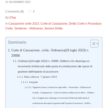
21 NOVEMBRE 2023
Comments (
0
)
0
By
D'Isa
In
Cassazione civile 2023
,
Corte di Cassazione
,
Diritto Civile e Procedura
Civile
,
Sentenze - Ordinanze
,
Sezioni Diritto
Sommario
Corte di Cassazione, civile, Ordinanza|18 luglio 2023| n.
20888.
Ordinanza|18 luglio 2023| n. 20888. Delibera che disponga un
incremento forfetizzato della quota di contribuzione alle spese di
gestione dell’impianto di ascensore
Data udienza 7 giugno 2023
Integrale
Tag/parola chiave: Condominio negli edifici – Assemblea – Deliberazioni
invalide – Impugnazione – Unità immobiliare adibita ad uso ufficio – Delibera
che, a maggioranza, disponga un incremento forfetizzato della quota di
contribuzione alle spese di gestione dell’impianto di ascensore – Nullità –