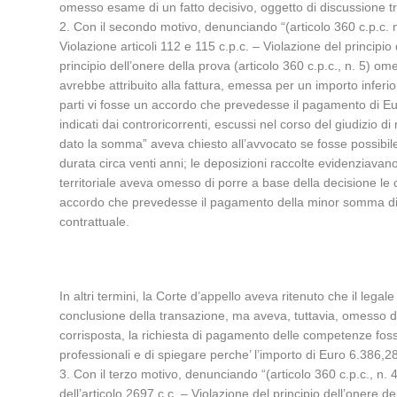
omesso esame di un fatto decisivo, oggetto di discussione tr
2. Con il secondo motivo, denunciando “(articolo 360 c.p.c. nn
Violazione articoli 112 e 115 c.p.c. – Violazione del principio
principio dell’onere della prova (articolo 360 c.p.c., n. 5) om
avrebbe attribuito alla fattura, emessa per un importo infer
parti vi fosse un accordo che prevedesse il pagamento di Eur
indicati dai controricorrenti, escussi nel corso del giudizio d
dato la somma” aveva chiesto all’avvocato se fosse possibile 
durata circa venti anni; le deposizioni raccolte evidenziavano
territoriale aveva omesso di porre a base della decisione le c
accordo che prevedesse il pagamento della minor somma di Eur
contrattuale.
In altri termini, la Corte d’appello aveva ritenuto che il lega
conclusione della transazione, ma aveva, tuttavia, omesso d
corrisposta, la richiesta di pagamento delle competenze fosse
professionali e di spiegare perche’ l’importo di Euro 6.386,28
3. Con il terzo motivo, denunciando “(articolo 360 c.p.c., n. 4
dell’articolo 2697 c.c. – Violazione del principio dell’onere d