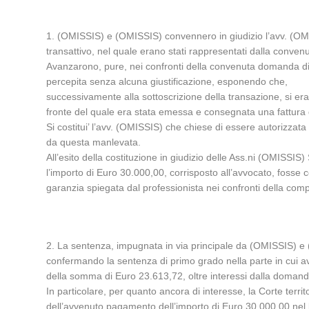
1. (OMISSIS) e (OMISSIS) convennero in giudizio l’avv. (OMI
transattivo, nel quale erano stati rappresentati dalla convenuta
Avanzarono, pure, nei confronti della convenuta domanda di r
percepita senza alcuna giustificazione, esponendo che,
successivamente alla sottoscrizione della transazione, si era
fronte del quale era stata emessa e consegnata una fattura d
Si costitui’ l’avv. (OMISSIS) che chiese di essere autorizzat
da questa manlevata.
All’esito della costituzione in giudizio delle Ass.ni (OMISSIS
l’importo di Euro 30.000,00, corrisposto all’avvocato, fosse co
garanzia spiegata dal professionista nei confronti della comp
2. La sentenza, impugnata in via principale da (OMISSIS) e (
confermando la sentenza di primo grado nella parte in cui av
della somma di Euro 23.613,72, oltre interessi dalla domand
In particolare, per quanto ancora di interesse, la Corte terri
dell’avvenuto pagamento dell’importo di Euro 30.000,00 nel lug