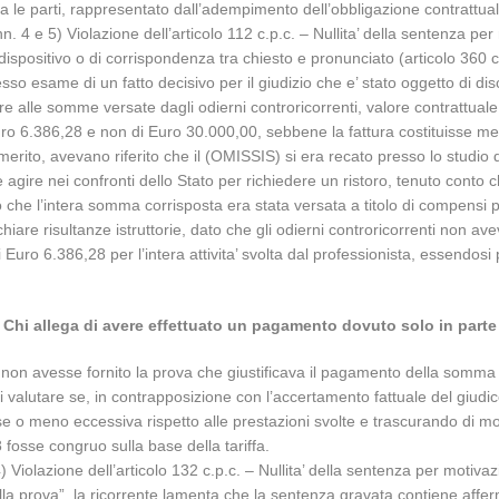
a le parti, rappresentato dall’adempimento dell’obbligazione contrattual
. 4 e 5) Violazione dell’articolo 112 c.p.c. – Nullita’ della sentenza per
 dispositivo o di corrispondenza tra chiesto e pronunciato (articolo 360 c.
esso esame di un fatto decisivo per il giudizio che e’ stato oggetto di disc
iore alle somme versate dagli odierni controricorrenti, valore contrattu
o 6.386,28 e non di Euro 30.000,00, sebbene la fattura costituisse mero
i merito, avevano riferito che il (OMISSIS) si era recato presso lo studio
agire nei confronti dello Stato per richiedere un ristoro, tenuto conto 
 che l’intera somma corrisposta era stata versata a titolo di compensi pe
hiare risultanze istruttorie, dato che gli odierni controricorrenti non a
o 6.386,28 per l’intera attivita’ svolta dal professionista, essendosi 
Chi allega di avere effettuato un pagamento dovuto solo in parte
le non avesse fornito la prova che giustificava il pagamento della somma v
i valutare se, in contrapposizione con l’accertamento fattuale del giud
 o meno eccessiva rispetto alle prestazioni svolte e trascurando di moti
 fosse congruo sulla base della tariffa.
) Violazione dell’articolo 132 c.p.c. – Nullita’ della sentenza per motiva
ella prova”, la ricorrente lamenta che la sentenza gravata contiene afferma