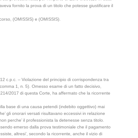
va fornito la prova di un titolo che potesse giustificare il
ricorso, (OMISSIS) e (OMISSIS).
112 c.p.c. – Violazione del principio di corrispondenza tra
.c., comma 1, n. 5). Omesso esame di un fatto decisivo,
6214/2017 di questa Corte, ha affermato che la ricorrente
sulla base di una causa petendi (indebito oggettivo) mai
 gli onorari versati risultavano eccessivi in relazione
 non perche’ il professionista la detenesse senza titolo.
, essendo emerso dalla prova testimoniale che il pagamento
ste, altresi’, secondo la ricorrente, anche il vizio di