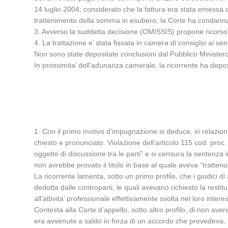
14 luglio 2004; considerato che la fattura era stata emessa a 
trattenimento della somma in esubero, la Corte ha condannat
3. Avverso la suddetta decisione (OMISSIS) propone ricorso 
4. La trattazione e’ stata fissata in camera di consiglio ai sens
Non sono state depositate conclusioni dal Pubblico Ministero
In prossimita’ dell’adunanza camerale, la ricorrente ha depos
1. Con il primo motivo d’impugnazione si deduce, in relazione 
chiesto e pronunciato. Violazione dell’articolo 115 cod. proc.
oggetto di discussione tra le parti” e si censura la sentenz
non avrebbe provato il titolo in base al quale aveva “trattenu
La ricorrente lamenta, sotto un primo profilo, che i giudici d
dedotta dalle controparti, le quali avevano richiesto la rest
all’attivita’ professionale effettivamente svolta nel loro inte
Contesta alla Corte d’appello, sotto altro profilo, di non a
era avvenuto a saldo in forza di un accordo che prevedeva, pe