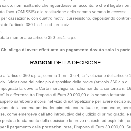
saldo, non risultando che riguardasse un acconto, e che il legale non ave
o l’avv. (OMISSIS) alla restituzione della somma versata in eccesso.
per cassazione, con quattro motivi, cui resistono, depositando contro
i dell’articolo 380-bis.1. cod. proc civ..
.
itato memoria ex articolo 380-bis.1. c.p.c..
Chi allega di avere effettuato un pagamento dovuto solo in parte
RAGIONI
DELLA DECISIONE
all’articolo 360 c.p.c., comma 1, nn. 3 e 4, la “violazione dell’articolo 
 civ.. Violazione del principio dispositivo delle prove (articolo 360 c.p
a impugnata la’ dove la Corte marchigiana, richiamando la sentenza n. 1
to” la differenza tra l’importo di Euro 30.000,00 e la somma fatturata.
i appello sarebbero incorsi nel vizio di extrapetizione per avere deciso 
ituzione della somma per inadempimento contrattuale e, comunque, perche’
resse, come emergeva dall’atto introduttivo del giudizio di primo grado, e
vere posto a fondamento della decisione le prove richieste ed espletate
r il pagamento delle prestazioni rese, l’importo di Euro 30.000,00. Sussi