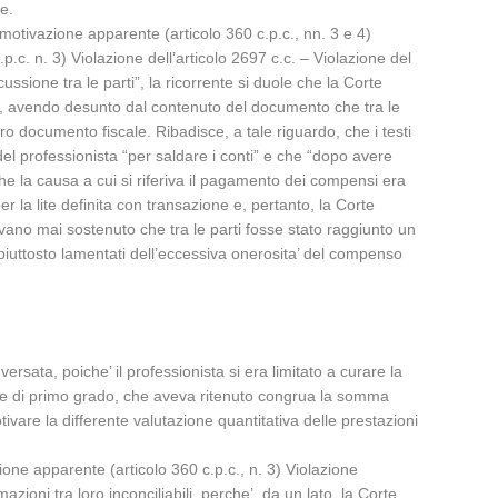
e.
 motivazione apparente (articolo 360 c.p.c., nn. 3 e 4)
p.c. n. 3) Violazione dell’articolo 2697 c.c. – Violazione del
ussione tra le parti”, la ricorrente si duole che la Corte
ale, avendo desunto dal contenuto del documento che tra le
 documento fiscale. Ribadisce, a tale riguardo, che i testi
 del professionista “per saldare i conti” e che “dopo avere
che la causa a cui si riferiva il pagamento dei compensi era
r la lite definita con transazione e, pertanto, la Corte
vevano mai sostenuto che tra le parti fosse stato raggiunto un
piuttosto lamentati dell’eccessiva onerosita’ del compenso
ersata, poiche’ il professionista si era limitato a curare la
ice di primo grado, che aveva ritenuto congrua la somma
vare la differente valutazione quantitativa delle prestazioni
zione apparente (articolo 360 c.p.c., n. 3) Violazione
zioni tra loro inconciliabili, perche’, da un lato, la Corte