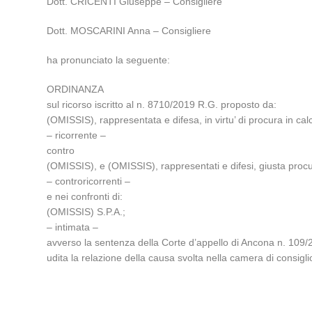
Dott. CRICENTI Giuseppe – Consigliere
Dott. MOSCARINI Anna – Consigliere
ha pronunciato la seguente:
ORDINANZA
sul ricorso iscritto al n. 8710/2019 R.G. proposto da:
(OMISSIS), rappresentata e difesa, in virtu’ di procura in ca
– ricorrente –
contro
(OMISSIS), e (OMISSIS), rappresentati e difesi, giusta procur
– controricorrenti –
e nei confronti di:
(OMISSIS) S.P.A.;
– intimata –
avverso la sentenza della Corte d’appello di Ancona n. 109/
udita la relazione della causa svolta nella camera di consigl