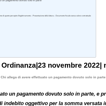
to un pagamento dovuto solo in parte
one di quanto percepito illegittimamente – Presentazione della fattura – Documento fiscale senza valore contrattuale
, Ordinanza|23 novembre 2022| n
Chi allega di avere effettuato un pagamento dovuto solo in parte
tuato un pagamento dovuto solo in parte, e p
 di indebito oggettivo per la somma versata 