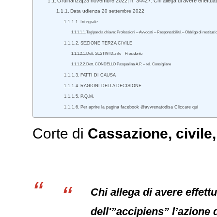
Ordinanza|23 novembre 2022| n. 34427. Chi allega di avere effettua
Data udienza 20 settembre 2022
Integrale
Tag/parola chiave: Professioni – Avvocati – Responsabilità – Obbligo di restituzi
SEZIONE TERZA CIVILE
Dott. SESTINI Danilo – Presidente
Dott. CONDELLO Pasqualina A.P. – rel. Consigliere
FATTI DI CAUSA
RAGIONI DELLA DECISIONE
P.Q.M.
Per aprire la pagina facebook @avvrenatodisa Cliccare qui
Corte di
Cassazione
,
civile
Chi allega di avere effet
dell'”accipiens” l’azione