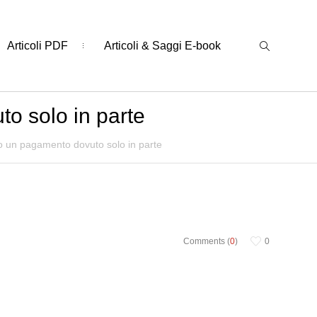
Articoli PDF
Articoli & Saggi E-book
to solo in parte
to un pagamento dovuto solo in parte
Comments (
0
)
0