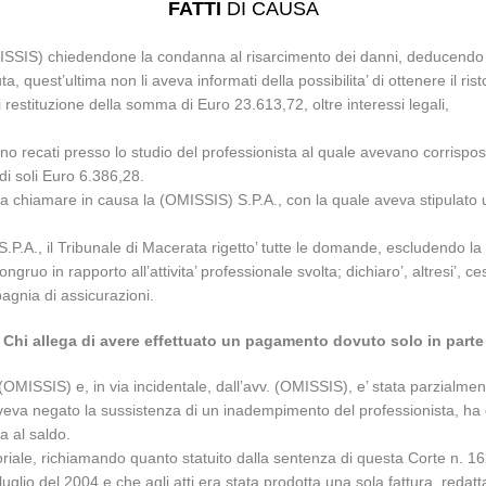
FATTI
DI CAUSA
SSIS) chiedendone la condanna al risarcimento dei danni, deducendo ch
, quest’ultima non li aveva informati della possibilita’ di ottenere il risto
estituzione della somma di Euro 23.613,72, oltre interessi legali,
no recati presso lo studio del professionista al quale avevano corrispost
i soli Euro 6.386,28.
a a chiamare in causa la (OMISSIS) S.P.A., con la quale aveva stipulato 
) S.P.A., il Tribunale di Macerata rigetto’ tutte le domande, escludendo l
ngruo in rapporto all’attivita’ professionale svolta; dichiaro’, altresi’,
agnia di assicurazioni.
Chi allega di avere effettuato un pagamento dovuto solo in parte
OMISSIS) e, in via incidentale, dall’avv. (OMISSIS), e’ stata parzialmen
eva negato la sussistenza di un inadempimento del professionista, ha co
a al saldo.
toriale, richiamando quanto statuito dalla sentenza di questa Corte n. 1
lio del 2004 e che agli atti era stata prodotta una sola fattura, redatta