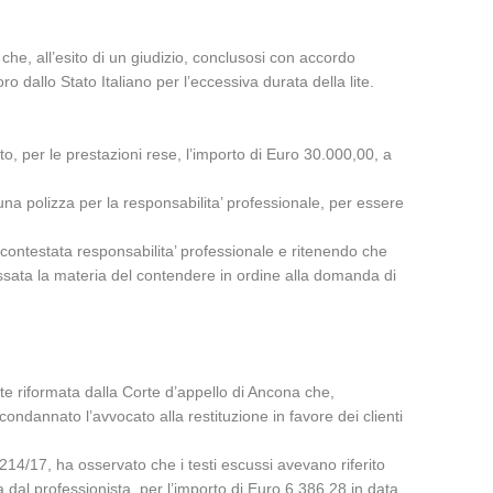
e, all’esito di un giudizio, conclusosi con accordo
ro dallo Stato Italiano per l’eccessiva durata della lite.
o, per le prestazioni rese, l’importo di Euro 30.000,00, a
una polizza per la responsabilita’ professionale, per essere
a contestata responsabilita’ professionale e ritenendo che
 cessata la materia del contendere in ordine alla domanda di
te riformata dalla Corte d’appello di Ancona che,
ndannato l’avvocato alla restituzione in favore dei clienti
6214/17, ha osservato che i testi escussi avevano riferito
 dal professionista, per l’importo di Euro 6.386,28 in data