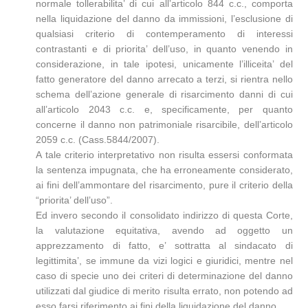
normale tollerabilita’ di cui all’articolo 844 c.c., comporta
nella liquidazione del danno da immissioni, l’esclusione di
qualsiasi criterio di contemperamento di interessi
contrastanti e di priorita’ dell’uso, in quanto venendo in
considerazione, in tale ipotesi, unicamente l’illiceita’ del
fatto generatore del danno arrecato a terzi, si rientra nello
schema dell’azione generale di risarcimento danni di cui
all’articolo 2043 c.c. e, specificamente, per quanto
concerne il danno non patrimoniale risarcibile, dell’articolo
2059 c.c. (Cass.5844/2007).
A tale criterio interpretativo non risulta essersi conformata
la sentenza impugnata, che ha erroneamente considerato,
ai fini dell’ammontare del risarcimento, pure il criterio della
“priorita’ dell’uso”.
Ed invero secondo il consolidato indirizzo di questa Corte,
la valutazione equitativa, avendo ad oggetto un
apprezzamento di fatto, e’ sottratta al sindacato di
legittimita’, se immune da vizi logici e giuridici, mentre nel
caso di specie uno dei criteri di determinazione del danno
utilizzati dal giudice di merito risulta errato, non potendo ad
esso farsi riferimento ai fini della liquidazione del danno.