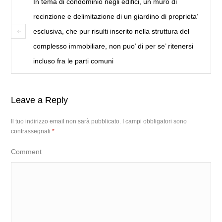
In tema di condominio negli edifici, un muro di
recinzione e delimitazione di un giardino di proprieta’
esclusiva, che pur risulti inserito nella struttura del
complesso immobiliare, non puo’ di per se’ ritenersi
incluso fra le parti comuni
Leave a Reply
Il tuo indirizzo email non sarà pubblicato.
I campi obbligatori sono
contrassegnati
*
Comment