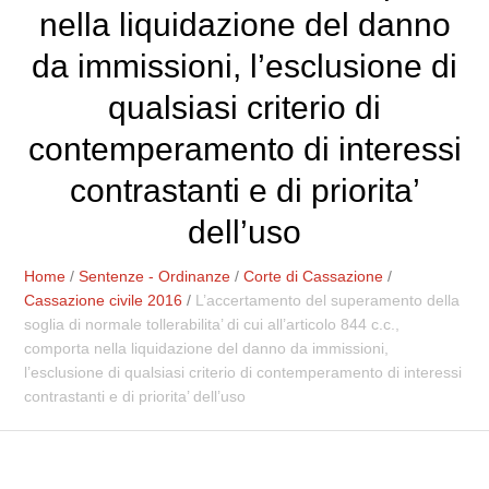
nella liquidazione del danno
da immissioni, l’esclusione di
qualsiasi criterio di
contemperamento di interessi
contrastanti e di priorita’
dell’uso
Home
/
Sentenze - Ordinanze
/
Corte di Cassazione
/
Cassazione civile 2016
/
L’accertamento del superamento della
soglia di normale tollerabilita’ di cui all’articolo 844 c.c.,
comporta nella liquidazione del danno da immissioni,
l’esclusione di qualsiasi criterio di contemperamento di interessi
contrastanti e di priorita’ dell’uso