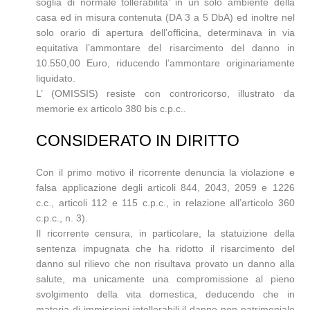
soglia di normale tollerabilita’ in un solo ambiente della
casa ed in misura contenuta (DA 3 a 5 DbA) ed inoltre nel
solo orario di apertura dell’officina, determinava in via
equitativa l’ammontare del risarcimento del danno in
10.550,00 Euro, riducendo l’ammontare originariamente
liquidato.
L’ (OMISSIS) resiste con controricorso, illustrato da
memorie ex articolo 380 bis c.p.c..
CONSIDERATO IN DIRITTO
Con il primo motivo il ricorrente denuncia la violazione e
falsa applicazione degli articoli 844, 2043, 2059 e 1226
c.c., articoli 112 e 115 c.p.c., in relazione all’articolo 360
c.p.c., n. 3).
Il ricorrente censura, in particolare, la statuizione della
sentenza impugnata che ha ridotto il risarcimento del
danno sul rilievo che non risultava provato un danno alla
salute, ma unicamente una compromissione al pieno
svolgimento della vita domestica, deducendo che in
materia di immissioni intollerabili il danno non patrimoniale