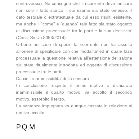
controversia). Ne consegue che il ricorrente deve indicare
non solo il fatto storico il cui esame sia stato omesso, il
dato testuale o extratestuale da cui esso risulti esistente,
ma anche il “come” e “quando” tale fatto sia stato oggetto
di discussione processuale tra le parti e la sua decisivita’
(Cass. Ss.Uu.8053/2014).
Orbene nel caso di specie la ricorrente non ha assolto
all’onere di specificare con che modalita’ ed in quale fase
processuale la questione relativa all’estensione del salone
sia stata ritualmente introdotta ed oggetto di discussione
processuale tra le parti.
Da cio’ l’inammissibilita’ della censura.
In conclusione respinto il primo motivo e dichiarato
inammissibile il quarto motivo, va accolto il secondo
motivo, assorbito il terzo.
La sentenza impugnata va dunque cassata in relazione al
motivo accolto.
P.Q.M.