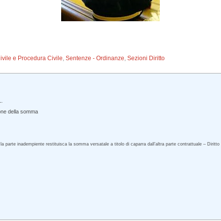
Civile e Procedura Civile
,
Sentenze - Ordinanze
,
Sezioni Diritto
.
ione della somma
 la parte inadempiente restituisca la somma versatale a titolo di caparra dall’altra parte contrattuale – Diri