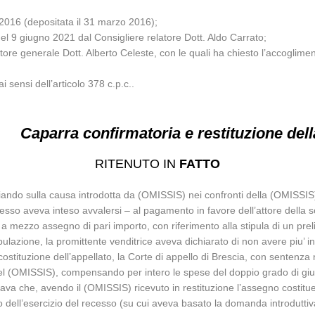
/2016 (depositata il 31 marzo 2016);
del 9 giugno 2021 dal Consigliere relatore Dott. Aldo Carrato;
atore generale Dott. Alberto Celeste, con le quali ha chiesto l’accoglimen
i sensi dell’articolo 378 c.p.c..
Caparra confirmatoria e restituzione de
RITENUTO IN
FATTO
ando sulla causa introdotta da (OMISSIS) nei confronti della (OMISSIS
 lo stesso aveva inteso avvalersi – al pagamento in favore dell’attore del
a mezzo assegno di pari importo, con riferimento alla stipula di un prel
ipulazione, la promittente venditrice aveva dichiarato di non avere piu’ 
ostituzione dell’appellato, la Corte di appello di Brescia, con sentenza
el (OMISSIS), compensando per intero le spese del doppio grado di giu
ava che, avendo il (OMISSIS) ricevuto in restituzione l’assegno costitu
tivo dell’esercizio del recesso (su cui aveva basato la domanda introdutt