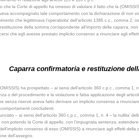
 che la Corte di appello ha omesso di valutare il fatto che la (OMISSIS)
aveva accompagnato tale comportamento con la dichiarazione di non voler 
nto che legittimava l’operativita’ dell’articolo 1385 c.c., comma 2, ossi
di restituzione della somma corrispondente all’importo della caparra, n
ersi che egli avesse prestato implicito consenso a rinunciare agli effett
Caparra confirmatoria e restituzione de
 (OMISSIS) ha prospettato – ai sensi dell’articolo 360 c.p.c., comma 1, 
ntenza o del procedimento e la violazione e falsa applicazione degli artico
senza riserve aveva fatto derivare un implicito consenso a rinunciare a
 comportamenti concludenti.
nciato – ai sensi dell’articolo 360 c.p.c., comma 1, n. 4 – la nullita’ de
t., non potendo la Corte di appello, con l’impugnata sentenza, estendere
, dell’implicito consenso di esso (OMISSIS) a rinunciare agli effetti della
ione dell’assegno.