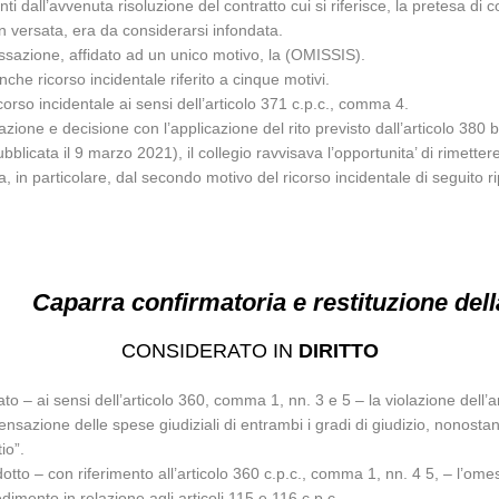
anti dall’avvenuta risoluzione del contratto cui si riferisce, la pretes
 versata, era da considerarsi infondata.
ssazione, affidato ad un unico motivo, la (OMISSIS).
he ricorso incidentale riferito a cinque motivi.
corso incidentale ai sensi dell’articolo 371 c.p.c., comma 4.
azione e decisione con l’applicazione del rito previsto dall’articolo 380 
licata il 9 marzo 2021), il collegio ravvisava l’opportunita’ di rimetter
lta, in particolare, dal secondo motivo del ricorso incidentale di seguito r
Caparra confirmatoria e restituzione de
CONSIDERATO IN
DIRITTO
to – ai sensi dell’articolo 360, comma 1, nn. 3 e 5 – la violazione dell’a
pensazione delle spese giudiziali di entrambi i gradi di giudizio, nonost
io”.
dotto – con riferimento all’articolo 360 c.p.c., comma 1, nn. 4 5, – l’om
edimento in relazione agli articoli 115 e 116 c.p.c..