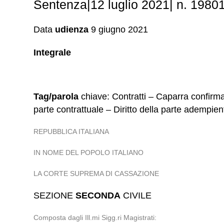
Sentenza|12 luglio 2021| n. 19801
Data
udienza
9 giugno 2021
Integrale
Tag/parola
chiave: Contratti – Caparra confirmat
parte contrattuale – Diritto della parte adempie
REPUBBLICA ITALIANA
IN NOME DEL POPOLO ITALIANO
LA CORTE SUPREMA DI CASSAZIONE
SEZIONE
SECONDA
CIVILE
Composta dagli Ill.mi Sigg.ri Magistrati: