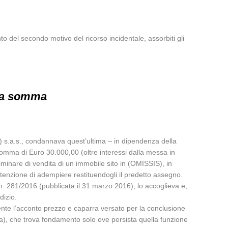
to del secondo motivo del ricorso incidentale, assorbiti gli
lla somma
) s.a.s., condannava quest’ultima – in dipendenza della
la somma di Euro 30.000,00 (oltre interessi dalla messa in
iminare di vendita di un immobile sito in (OMISSIS), in
intenzione di adempiere restituendogli il predetto assegno.
 n. 281/2016 (pubblicata il 31 marzo 2016), lo accoglieva e,
dizio.
ente l’acconto prezzo e caparra versato per la conclusione
iva), che trova fondamento solo ove persista quella funzione