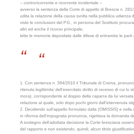
– controricorrente e ricorrente incidentale –
avverso la sentenza della Corte di appello di Brescia n. 281
udita la relazione della causa svolta nella pubblica udienza 
viste le conclusioni del P.G., in persona del Sostituto procur
altri ed anche il ricorso principale;
lette le memorie depositate dalle difese di entrambe le parti a
1. Con sentenza n. 394/2010 il Tribunale di Crema, pronunci
ritenuta legittimita’ dell’esercitato diritto di recesso di cui
mora), corrispondente al doppio della caparra da lui versata 
relazione al quale, solo dopo pochi giorni dall’intervenuta st
2. Decidendo sull’appello formulato dalla (OMISSIS) e nella c
in riforma dell’impugnata pronuncia, rigettava la domanda d
A sostegno dell’adottata decisione la Corte bresciana osserv
del rapporto e non esistendo, quindi, alcun titolo giustifica