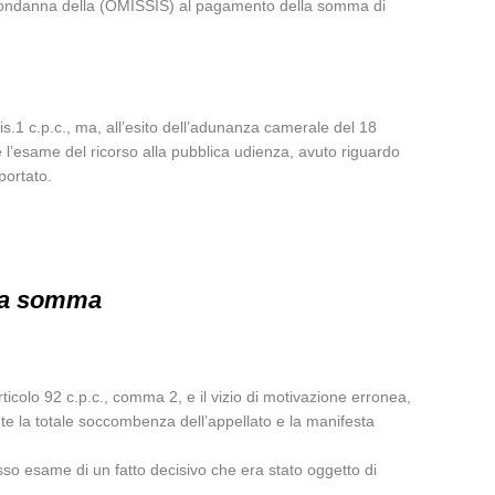
a di condanna della (OMISSIS) al pagamento della somma di
bis.1 c.p.c., ma, all’esito dell’adunanza camerale del 18
e l’esame del ricorso alla pubblica udienza, avuto riguardo
iportato.
lla somma
rticolo 92 c.p.c., comma 2, e il vizio di motivazione erronea,
ante la totale soccombenza dell’appellato e la manifesta
esso esame di un fatto decisivo che era stato oggetto di