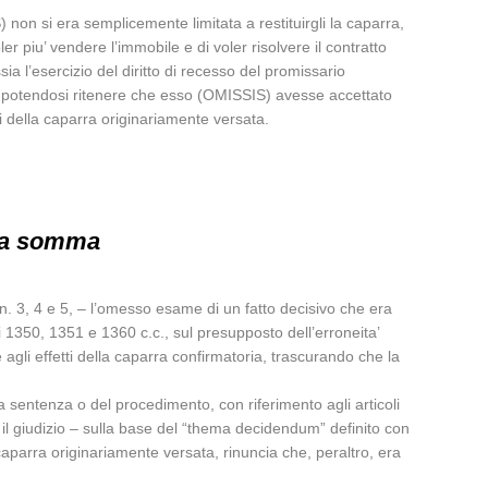
 non si era semplicemente limitata a restituirgli la caparra,
piu’ vendere l’immobile e di voler risolvere il contratto
a l’esercizio del diritto di recesso del promissario
on potendosi ritenere che esso (OMISSIS) avesse accettato
i della caparra originariamente versata.
lla somma
nn. 3, 4 e 5, – l’omesso esame di un fatto decisivo che era
li 1350, 1351 e 1360 c.c., sul presupposto dell’erroneita’
gli effetti della caparra confirmatoria, trascurando che la
lla sentenza o del procedimento, con riferimento agli articoli
 il giudizio – sulla base del “thema decidendum” definito con
 caparra originariamente versata, rinuncia che, peraltro, era