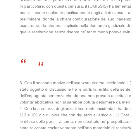
In particolare, con questa censura, il (OMISSIS) ha lamentato
bensi’ – come risultante pacificamente dagli atti di causa – 
preliminare, donde la chiara configurazione del suo inadempime
acquirente, da ritenersi implicito nella domanda giudiziale 
quella restituzione senza riserve ne’ tanto meno poteva evinc
3. Con il secondo motivo dell’avanzato ricorso incidentale il
stato oggetto di discussione tra le parti, la nullita’ della se
dell’impugnata sentenza che da una non provata accettazione 
volonta’ abdicativa non si sarebbe potuta desumere da meri
4. Con la sua terza doglianza il ricorrente incidentale ha denu
112 e 101 c.p.c., oltre che con riguardo all’articolo 111 Cos
le difese delle parti – al tema, non dibattuto ne’ prospettato
stata ravvisata esclusivamente nell’atto materiale di restituz