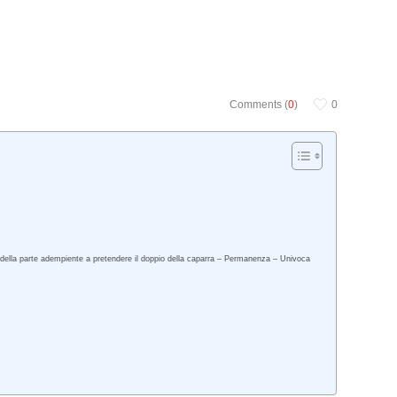
Comments (
0
)
0
tto della parte adempiente a pretendere il doppio della caparra – Permanenza – Univoca