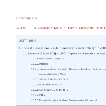
1 OTTOBRE 2021
By
D'Isa
In
Cassazione civile 2021
,
Corte di Cassazione
,
Diritto 
Sommario
Corte di Cassazione, civile, Sentenza|12 luglio 2021| n. 19801
Sentenza|12 luglio 2021| n. 19801. Caparra confirmatoria e restituz
Data udienza 9 giugno 2021
Integrale
Tag/parola chiave: Contratti – Caparra confirmatoria – Ipotesi in cui
volontà abdicativa – Effetti
SEZIONE SECONDA CIVILE
RITENUTO IN FATTO
CONSIDERATO IN DIRITTO
P.Q.M.
Per aprire la pagina facebook @avvrenatodisa Cliccare qui