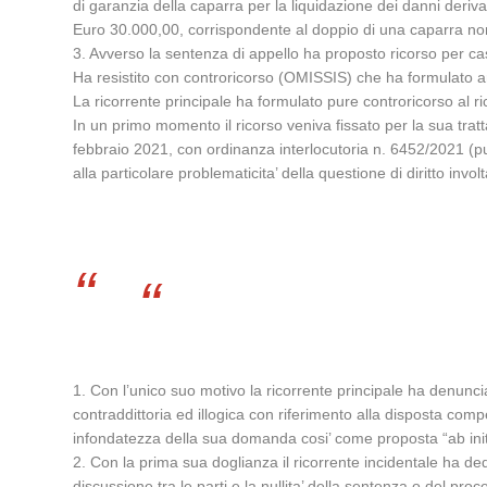
di garanzia della caparra per la liquidazione dei danni deriv
Euro 30.000,00, corrispondente al doppio di una caparra non
3. Avverso la sentenza di appello ha proposto ricorso per ca
Ha resistito con controricorso (OMISSIS) che ha formulato anc
La ricorrente principale ha formulato pure controricorso al ri
In un primo momento il ricorso veniva fissato per la sua tratt
febbraio 2021, con ordinanza interlocutoria n. 6452/2021 (pubb
alla particolare problematicita’ della questione di diritto invo
1. Con l’unico suo motivo la ricorrente principale ha denuncia
contraddittoria ed illogica con riferimento alla disposta com
infondatezza della sua domanda cosi’ come proposta “ab init
2. Con la prima sua doglianza il ricorrente incidentale ha de
discussione tra le parti e la nullita’ della sentenza o del proc