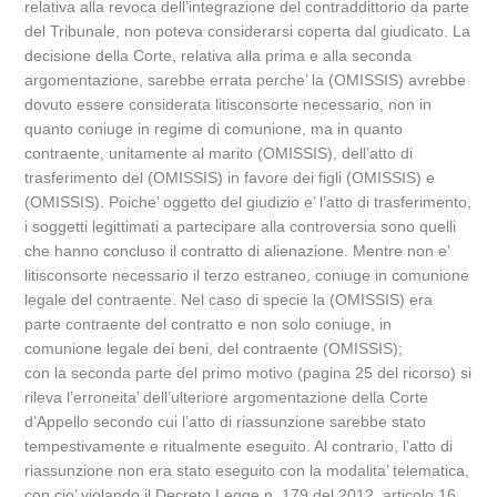
relativa alla revoca dell’integrazione del contraddittorio da parte
del Tribunale, non poteva considerarsi coperta dal giudicato. La
decisione della Corte, relativa alla prima e alla seconda
argomentazione, sarebbe errata perche’ la (OMISSIS) avrebbe
dovuto essere considerata litisconsorte necessario, non in
quanto coniuge in regime di comunione, ma in quanto
contraente, unitamente al marito (OMISSIS), dell’atto di
trasferimento del (OMISSIS) in favore dei figli (OMISSIS) e
(OMISSIS). Poiche’ oggetto del giudizio e’ l’atto di trasferimento,
i soggetti legittimati a partecipare alla controversia sono quelli
che hanno concluso il contratto di alienazione. Mentre non e’
litisconsorte necessario il terzo estraneo, coniuge in comunione
legale del contraente. Nel caso di specie la (OMISSIS) era
parte contraente del contratto e non solo coniuge, in
comunione legale dei beni, del contraente (OMISSIS);
con la seconda parte del primo motivo (pagina 25 del ricorso) si
rileva l’erroneita’ dell’ulteriore argomentazione della Corte
d’Appello secondo cui l’atto di riassunzione sarebbe stato
tempestivamente e ritualmente eseguito. Al contrario, l’atto di
riassunzione non era stato eseguito con la modalita’ telematica,
con cio’ violando il Decreto Legge n. 179 del 2012, articolo 16,