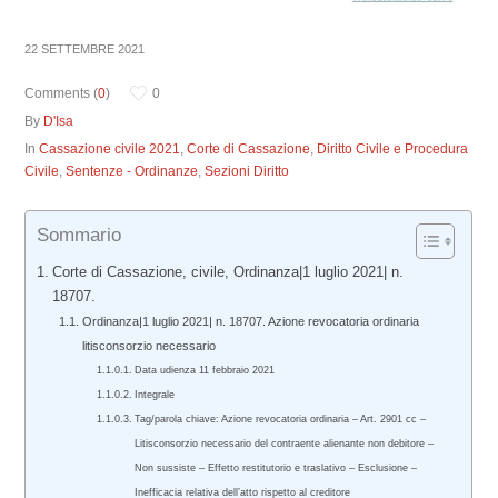
22 SETTEMBRE 2021
Comments (
0
)
0
By
D'Isa
In
Cassazione civile 2021
,
Corte di Cassazione
,
Diritto Civile e Procedura
Civile
,
Sentenze - Ordinanze
,
Sezioni Diritto
Sommario
Corte di Cassazione, civile, Ordinanza|1 luglio 2021| n.
18707.
Ordinanza|1 luglio 2021| n. 18707. Azione revocatoria ordinaria
litisconsorzio necessario
Data udienza 11 febbraio 2021
Integrale
Tag/parola chiave: Azione revocatoria ordinaria – Art. 2901 cc –
Litisconsorzio necessario del contraente alienante non debitore –
Non sussiste – Effetto restitutorio e traslativo – Esclusione –
Inefficacia relativa dell’atto rispetto al creditore