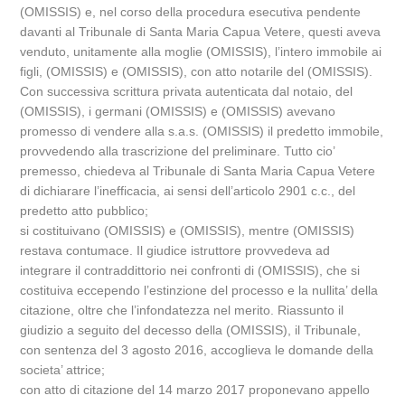
(OMISSIS) e, nel corso della procedura esecutiva pendente
davanti al Tribunale di Santa Maria Capua Vetere, questi aveva
venduto, unitamente alla moglie (OMISSIS), l’intero immobile ai
figli, (OMISSIS) e (OMISSIS), con atto notarile del (OMISSIS).
Con successiva scrittura privata autenticata dal notaio, del
(OMISSIS), i germani (OMISSIS) e (OMISSIS) avevano
promesso di vendere alla s.a.s. (OMISSIS) il predetto immobile,
provvedendo alla trascrizione del preliminare. Tutto cio’
premesso, chiedeva al Tribunale di Santa Maria Capua Vetere
di dichiarare l’inefficacia, ai sensi dell’articolo 2901 c.c., del
predetto atto pubblico;
si costituivano (OMISSIS) e (OMISSIS), mentre (OMISSIS)
restava contumace. Il giudice istruttore provvedeva ad
integrare il contraddittorio nei confronti di (OMISSIS), che si
costituiva eccependo l’estinzione del processo e la nullita’ della
citazione, oltre che l’infondatezza nel merito. Riassunto il
giudizio a seguito del decesso della (OMISSIS), il Tribunale,
con sentenza del 3 agosto 2016, accoglieva le domande della
societa’ attrice;
con atto di citazione del 14 marzo 2017 proponevano appello