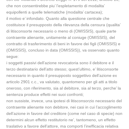
che non consentirebbe piu’ l’espletamento di modalita’
equipollenti a quelle telematiche (modalita’ cartacea);
il motivo e’ infondato. Quanto alla questione centrale che
costituisce il presupposto della rilevanza della censura (qualita’
di litisconsorte necessario o meno di (OMISSIS), quale parte
contraente alienante, unitamente al coniuge (OMISSIS), del
contratto di trasferimento di beni in favore dei figli (OMISSIS) e
(OMISSIS), concluso in data (OMISSIS)), va osservato quanto
segue:
i soggetti passivi dell’azione revocatoria sono il debitore e il
terzo destinatario dell’atto stesso; quest’ultimo, e’ litisconsorte
necessario in quanto il presupposto soggettivo dell’azione ex
articolo 2901 c.c., va valutato, quantomeno per gli atti a titolo
oneroso, con riferimento, sia al debitore, sia al terzo, perche’ la
sentenza produce effetti nei suoi confronti;
non sussiste, invece, una ipotesi di litisconsorzio necessario del
contraente alienante non debitore, nei casi in cui l’accoglimento
dell’azione in favore del creditore (come nel caso di specie) non
determini alcun effetto restitutorio ne’, tantomeno, un effetto
traslativo a favore dell’attore, ma comporti l’inefficacia relativa