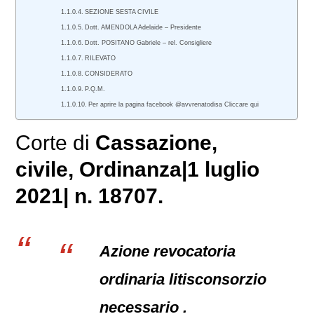
SEZIONE SESTA CIVILE
Dott. AMENDOLA Adelaide – Presidente
Dott. POSITANO Gabriele – rel. Consigliere
RILEVATO
CONSIDERATO
P.Q.M.
Per aprire la pagina facebook @avvrenatodisa Cliccare qui
Corte di
Cassazione,
civile
, Ordinanza|1 luglio
2021| n. 18707.
Azione revocatoria
ordinaria litisconsorzio
necessario .