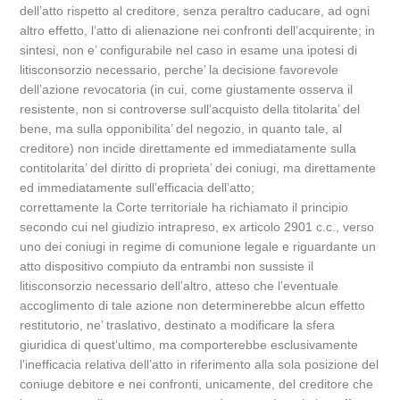
dell’atto rispetto al creditore, senza peraltro caducare, ad ogni
altro effetto, l’atto di alienazione nei confronti dell’acquirente; in
sintesi, non e’ configurabile nel caso in esame una ipotesi di
litisconsorzio necessario, perche’ la decisione favorevole
dell’azione revocatoria (in cui, come giustamente osserva il
resistente, non si controverse sull’acquisto della titolarita’ del
bene, ma sulla opponibilita’ del negozio, in quanto tale, al
creditore) non incide direttamente ed immediatamente sulla
contitolarita’ del diritto di proprieta’ dei coniugi, ma direttamente
ed immediatamente sull’efficacia dell’atto;
correttamente la Corte territoriale ha richiamato il principio
secondo cui nel giudizio intrapreso, ex articolo 2901 c.c., verso
uno dei coniugi in regime di comunione legale e riguardante un
atto dispositivo compiuto da entrambi non sussiste il
litisconsorzio necessario dell’altro, atteso che l’eventuale
accoglimento di tale azione non determinerebbe alcun effetto
restitutorio, ne’ traslativo, destinato a modificare la sfera
giuridica di quest’ultimo, ma comporterebbe esclusivamente
l’inefficacia relativa dell’atto in riferimento alla sola posizione del
coniuge debitore e nei confronti, unicamente, del creditore che