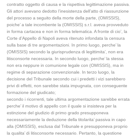
contratto oggetto di causa e la rispettiva legittimazione passiva.
Gli attori avevano dedotto l’inesistenza dell’atto di riassunzione
del processo a seguito della morte della parte, (OMISSIS),
poiche’ a tale incombente la (OMISSIS) s.r.l. aveva provveduto
in forma cartacea e non in forma telematica. A fronte di cio’, la
Corte d’Appello di Napoli aveva ritenuto infondata la censura
sulla base di tre argomentazioni. In primo luogo, perche’ la
(OMISSIS) secondo la giurisprudenza di legittimita’, non era
litisconsorte necessaria. In secondo luogo, perche’ la stessa
non era neppure in comunione legale con (OMISSIS), ma in
regime di separazione convenzionale. In terzo luogo, la
decisione del Tribunale secondo cui i predetti i vizi sarebbero
privi di effetti, non sarebbe stata impugnata, con conseguente
formazione del giudicato;
secondo i ricorrenti, tale ultima argomentazione sarebbe errata
perche’ il motivo di appello con il quale si insisteva per la
estinzione del giudizio di primo grado presupponeva
necessariamente la deduzione della titolarita’ passiva in capo
alla (OMISSIS), esclusa dal Tribunale e presupponeva proprio
la qualita’ di litisconsorte necessario. Pertanto, la questione