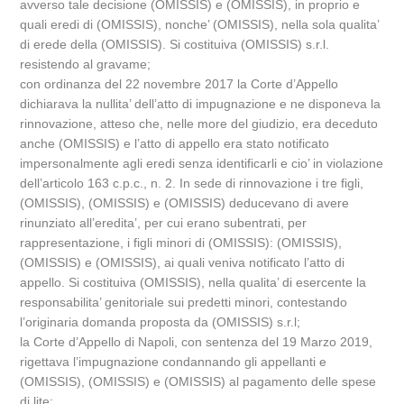
avverso tale decisione (OMISSIS) e (OMISSIS), in proprio e
quali eredi di (OMISSIS), nonche’ (OMISSIS), nella sola qualita’
di erede della (OMISSIS). Si costituiva (OMISSIS) s.r.l.
resistendo al gravame;
con ordinanza del 22 novembre 2017 la Corte d’Appello
dichiarava la nullita’ dell’atto di impugnazione e ne disponeva la
rinnovazione, atteso che, nelle more del giudizio, era deceduto
anche (OMISSIS) e l’atto di appello era stato notificato
impersonalmente agli eredi senza identificarli e cio’ in violazione
dell’articolo 163 c.p.c., n. 2. In sede di rinnovazione i tre figli,
(OMISSIS), (OMISSIS) e (OMISSIS) deducevano di avere
rinunziato all’eredita’, per cui erano subentrati, per
rappresentazione, i figli minori di (OMISSIS): (OMISSIS),
(OMISSIS) e (OMISSIS), ai quali veniva notificato l’atto di
appello. Si costituiva (OMISSIS), nella qualita’ di esercente la
responsabilita’ genitoriale sui predetti minori, contestando
l’originaria domanda proposta da (OMISSIS) s.r.l;
la Corte d’Appello di Napoli, con sentenza del 19 Marzo 2019,
rigettava l’impugnazione condannando gli appellanti e
(OMISSIS), (OMISSIS) e (OMISSIS) al pagamento delle spese
di lite;