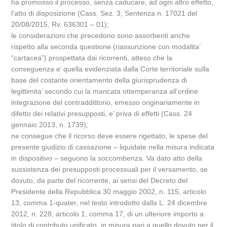
ha promosso il processo, senza caducare, ad ogni altro effetto,
l’atto di disposizione (Cass. Sez. 3, Sentenza n. 17021 del
20/08/2015, Rv. 636301 – 01);
le considerazioni che precedono sono assorbenti anche
rispetto alla seconda questione (riassunzione con modalita’
“cartacea”) prospettata dai ricorrenti, atteso che la
conseguenza e’ quella evidenziata dalla Corte territoriale sulla
base del costante orientamento della giurisprudenza di
legittimita’ secondo cui la mancata ottemperanza all’ordine
integrazione del contraddittorio, emesso originariamente in
difetto dei relativi presupposti, e’ priva di effetti (Cass. 24
gennaio 2013, n. 1739);
ne consegue che il ricorso deve essere rigettato; le spese del
presente giudizio di cassazione – liquidate nella misura indicata
in dispositivo – seguono la soccombenza. Va dato atto della
sussistenza dei presupposti processuali per il versamento, se
dovuto, da parte del ricorrente, ai sensi del Decreto del
Presidente della Repubblica 30 maggio 2002, n. 115, articolo
13, comma 1-quater, nel testo introdotto dalla L. 24 dicembre
2012, n. 228, articolo 1, comma 17, di un ulteriore importo a
titolo di contributo unificato, in misura pari a quello dovuto per il