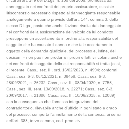
di cui all’art. 149 del D.Lgs. n. 209 del 2005, promossa dal
danneggiato nei confronti del proprio assicuratore, sussiste
litisconsorzio necessario rispetto al danneggiante responsabile,
analogamente a quanto previsto dall’art. 144, comma 3, dello
stesso D.Lgs., posto che anche l’azione rivolta dal danneggiato
nei confronti della assicurazione del veicolo da lui condotto
presuppone un accertamento in ordine alla responsabilità del
soggetto che ha causato il danno e che tale accertamento –
oggetto della domanda giudiziale, del processo e, infine, del
decisum – non può non produrre i propri effetti vincolanti anche
nei confronti del soggetto della cui responsabilità si tratta (così,
di recente, Cass., sez. III, ord. 16/02/2023, n. 4994; conformi
Cass., sez. 6-3, 06/12/2021, n. 38458; Cass., sez. 6-3,
28/09/2021, n. 26232; Cass., sez. III, 08/04/2020, n. 7755;
Cass., sez. III, sent. 13/09/2018, n. 22271; Cass., sez. 6-3,
20/09/2017, n. 21896; Cass., sez. III, 10/06/2015, n. 12089);
con la conseguenza che l’omessa integrazione del
contraddittorio, rilevabile anche d’ufficio in ogni stato e grado
del processo, comporta l’annullamento della sentenza, ai sensi
dell’art. 383, terzo comma, cod. proc. civ.