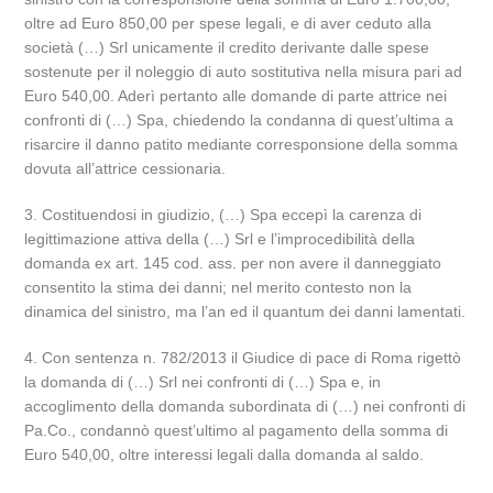
oltre ad Euro 850,00 per spese legali, e di aver ceduto alla
società (…) Srl unicamente il credito derivante dalle spese
sostenute per il noleggio di auto sostitutiva nella misura pari ad
Euro 540,00. Aderì pertanto alle domande di parte attrice nei
confronti di (…) Spa, chiedendo la condanna di quest’ultima a
risarcire il danno patito mediante corresponsione della somma
dovuta all’attrice cessionaria.
3. Costituendosi in giudizio, (…) Spa eccepì la carenza di
legittimazione attiva della (…) Srl e l’improcedibilità della
domanda ex art. 145 cod. ass. per non avere il danneggiato
consentito la stima dei danni; nel merito contesto non la
dinamica del sinistro, ma l’an ed il quantum dei danni lamentati.
4. Con sentenza n. 782/2013 il Giudice di pace di Roma rigettò
la domanda di (…) Srl nei confronti di (…) Spa e, in
accoglimento della domanda subordinata di (…) nei confronti di
Pa.Co., condannò quest’ultimo al pagamento della somma di
Euro 540,00, oltre interessi legali dalla domanda al saldo.