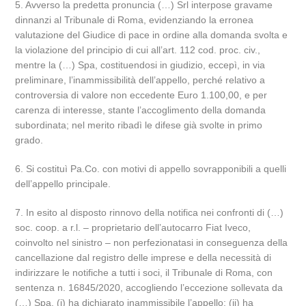
5. Avverso la predetta pronuncia (…) Srl interpose gravame
dinnanzi al Tribunale di Roma, evidenziando la erronea
valutazione del Giudice di pace in ordine alla domanda svolta e
la violazione del principio di cui all’art. 112 cod. proc. civ.,
mentre la (…) Spa, costituendosi in giudizio, eccepì, in via
preliminare, l’inammissibilità dell’appello, perché relativo a
controversia di valore non eccedente Euro 1.100,00, e per
carenza di interesse, stante l’accoglimento della domanda
subordinata; nel merito ribadì le difese già svolte in primo
grado.
6. Si costituì Pa.Co. con motivi di appello sovrapponibili a quelli
dell’appello principale.
7. In esito al disposto rinnovo della notifica nei confronti di (…)
soc. coop. a r.l. – proprietario dell’autocarro Fiat Iveco,
coinvolto nel sinistro – non perfezionatasi in conseguenza della
cancellazione dal registro delle imprese e della necessità di
indirizzare le notifiche a tutti i soci, il Tribunale di Roma, con
sentenza n. 16845/2020, accogliendo l’eccezione sollevata da
(…) Spa, (i) ha dichiarato inammissibile l’appello; (ii) ha