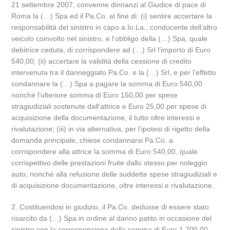
21 settembre 2007, convenne dinnanzi al Giudice di pace di
Roma la (…) Spa ed il Pa.Co. al fine di: (i) sentire accertare la
responsabilità del sinistro in capo a Io.La., conducente dell’altro
veicolo coinvolto nel sinistro, e l’obbligo della (…) Spa, quale
debitrice ceduta, di corrispondere ad (…) Srl l’importo di Euro
540,00; (ii) accertare la validità della cessione di credito
intervenuta tra il danneggiato Pa.Co. e la (…) Srl, e per l’effetto
condannare la (…) Spa a pagare la somma di Euro 540,00
nonché l’ulteriore somma di Euro 150,00 per spese
stragiudiziali sostenute dall’attrice e Euro 25,00 per spese di
acquisizione della documentazione, il tutto oltre interessi e
rivalutazione; (iii) in via alternativa, per l’ipotesi di rigetto della
domanda principale, chiese condannarsi Pa.Co. a
corrispondere alla attrice la somma di Euro 540,00, quale
corrispettivo delle prestazioni fruite dallo stesso per noleggio
auto, nonché alla refusione delle suddette spese stragiudiziali e
di acquisizione documentazione, oltre interessi e rivalutazione.
2. Costituendosi in giudizio, il Pa.Co. dedusse di essere stato
risarcito da (…) Spa in ordine al danno patito in occasione del
sinistro con la corresponsione della somma di Euro 1.700,00,