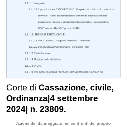
Integrale
Tag/parola chiave: ASSICURAZIONE – Responsabilità civile per la circolazione
dei veicoli – Azione del danneggiato nei confronti del proprio assicuratore –
Litisconsorzio necessario del danneggiante responsabile – Sussiste. (Dlgs
209/05, articoli 144 e 149; Cpc, articolo 383)
SEZIONE TERZA CIVILE
Dott. CONDELLO Pasqualina Anna Piera – Presidente
Dott. ROSSELLO Carmelo Carlo – Consigliere – Rel.
Fatti di causa
Ragioni della decisione
P.Q.M.
Per aprire la pagina facebook @avvrenatodisa Cliccare qui
Corte di
Cassazione
,
civile
,
Ordinanza|4 settembre
2024| n. 23809.
Azione del danneggiato nei confronti del proprio