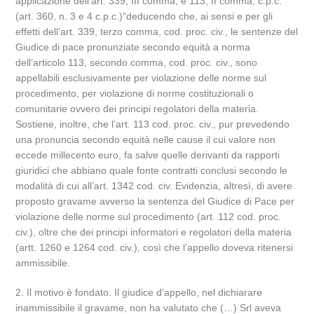
applicazione dell’art. 339, III comma, e 113, II comma, c.p.c.
(art. 360, n. 3 e 4 c.p.c.)”deducendo che, ai sensi e per gli
effetti dell’art. 339, terzo comma, cod. proc. civ., le sentenze del
Giudice di pace pronunziate secondo equità a norma
dell’articolo 113, secondo comma, cod. proc. civ., sono
appellabili esclusivamente per violazione delle norme sul
procedimento, per violazione di norme costituzionali o
comunitarie ovvero dei principi regolatori della materia.
Sostiene, inoltre, che l’art. 113 cod. proc. civ., pur prevedendo
una pronuncia secondo equità nelle cause il cui valore non
eccede millecento euro, fa salve quelle derivanti da rapporti
giuridici che abbiano quale fonte contratti conclusi secondo le
modalità di cui all’art. 1342 cod. civ. Evidenzia, altresì, di avere
proposto gravame avverso la sentenza del Giudice di Pace per
violazione delle norme sul procedimento (art. 112 cod. proc.
civ.), oltre che dei principi informatori e regolatori della materia
(artt. 1260 e 1264 cod. civ.), così che l’appello doveva ritenersi
ammissibile.
2. Il motivo è fondato. Il giudice d’appello, nel dichiarare
inammissibile il gravame, non ha valutato che (…) Srl aveva