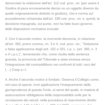
denunciato la violazione dell’art. 112 cod. proc. civ. (per avere il
Giudice di pace erroneamente deciso su un oggetto diverso da
quello originariamente dedotto in giudizio), che è norma sul
procedimento richiamata dall’art. 339 cod. proc. civ. e, quindi, la
decisione impugnata, sul punto, non ha fatto buon governo
delle disposizioni normative evocate.
3. Con il secondo motivo, la ricorrente denuncia, in relazione
all’art. 360, primo comma, nn. 3 e 4, cod. proc. civ., “Violazione
o falsa applicazione degli artt. 102 e 331, c.p. c. (art. 360, n. 3
e 4 c.p.c.)”, lamentando che, come risulta dalla sentenza
gravata, la pronuncia del Tribunale e stata emessa senza
l’integrazione del contraddittorio nei confronti di tutti i soci del
(…) Coop a r.l.
4. Anche il secondo motivo è fondato. Osserva il Collegio come,
nel caso di specie, trovi applicazione l’insegnamento della
giurisprudenza di questa Corte, ai sensi del quale, in materia di
assicurazione obbligatoria della responsabilità civile per la
circolazione dei veicoli, nella procedura di risarcimento diretto