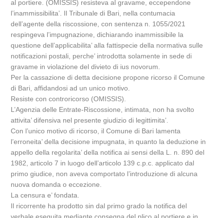
al portiere. (OMISSIS) resisteva al gravame, eccependone
l’inammissibilita’. Il Tribunale di Bari, nella contumacia
dell’agente della riscossione, con sentenza n. 1055/2021
respingeva l’impugnazione, dichiarando inammissibile la
questione dell’applicabilita’ alla fattispecie della normativa sulle
notificazioni postali, perche’ introdotta solamente in sede di
gravame in violazione del divieto di ius novorum.
Per la cassazione di detta decisione propone ricorso il Comune
di Bari, affidandosi ad un unico motivo.
Resiste con controricorso (OMISSIS).
L’Agenzia delle Entrate-Riscossione, intimata, non ha svolto
attivita’ difensiva nel presente giudizio di legittimita’.
Con l’unico motivo di ricorso, il Comune di Bari lamenta
l’erroneita’ della decisione impugnata, in quanto la deduzione in
appello della regolarita’ della notifica ai sensi della L. n. 890 del
1982, articolo 7 in luogo dell’articolo 139 c.p.c. applicato dal
primo giudice, non aveva comportato l’introduzione di alcuna
nuova domanda o eccezione.
La censura e’ fondata.
Il ricorrente ha prodotto sin dal primo grado la notifica del
verbale eseguita mediante consegna del plico al portiere e in