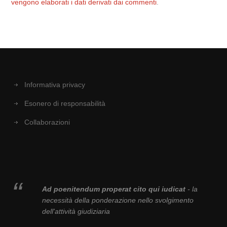
vengono elaborati i dati derivati dai commenti
.
Informativa privacy
Esonero di responsabilità
Collaborazioni
Ad poenitendum properat cito qui iudicat
- la
necessità della ponderazione nello svolgimento
dell'attività giudiziaria