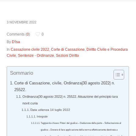
3 NOVEMBRE 2022
Comments (
0
)
0
By
D'Isa
In
Cassazione civile 2022
,
Corte di Cassazione
,
Diritto Civile e Procedura
Civile
,
Sentenze - Ordinanze
,
Sezioni Diritto
Sommario
Corte di Cassazione, civile, Ordinanza|30 agosto 2022| n.
25522.
Ordinanza|30 agosto 2022| n. 25522. Attuazione del principio iura
novit curia
Data udienza 14 luglio 2022
Integrale
Tag/parola chiave: Poteri del giudice – Deduzione della parte – Sollecitazione al
giudice – Dovere di fare applicazione della norma effettivamente destinata a