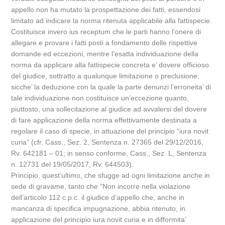
appello non ha mutato la prospettazione dei fatti, essendosi
limitato ad indicare la norma ritenuta applicabile alla fattispecie.
Costituisce invero ius receptum che le parti hanno l’onere di
allegare e provare i fatti posti a fondamento delle rispettive
domande ed eccezioni, mentre l’esatta individuazione della
norma da applicare alla fattispecie concreta e’ dovere officioso
del giudice, sottratto a qualunque limitazione o preclusione;
sicche’ la deduzione con la quale la parte denunzi l’erroneita’ di
tale individuazione non costituisce un’eccezione quanto,
piuttosto, una sollecitazione al giudice ad avvalersi del dovere
di fare applicazione della norma effettivamente destinata a
regolare il caso di specie, in attuazione del principio “iura novit
curia” (cfr. Cass., Sez. 2, Sentenza n. 27365 del 29/12/2016,
Rv. 642181 – 01; in senso conforme, Cass., Sez. L, Sentenza
n. 12731 del 19/05/2017, Rv. 644503).
Principio, quest’ultimo, che sfugge ad ogni limitazione anche in
sede di gravame, tanto che “Non incorre nella violazione
dell’articolo 112 c.p.c. il giudice d’appello che, anche in
mancanza di specifica impugnazione, abbia ritenuto, in
applicazione del principio iura novit curia e in difformita’