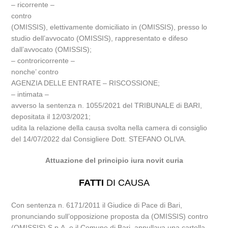
– ricorrente –
contro
(OMISSIS), elettivamente domiciliato in (OMISSIS), presso lo
studio dell’avvocato (OMISSIS), rappresentato e difeso
dall’avvocato (OMISSIS);
– controricorrente –
nonche’ contro
AGENZIA DELLE ENTRATE – RISCOSSIONE;
– intimata –
avverso la sentenza n. 1055/2021 del TRIBUNALE di BARI,
depositata il 12/03/2021;
udita la relazione della causa svolta nella camera di consiglio
del 14/07/2022 dal Consigliere Dott. STEFANO OLIVA.
Attuazione del principio iura novit curia
FATTI
DI CAUSA
Con sentenza n. 6171/2011 il Giudice di Pace di Bari,
pronunciando sull’opposizione proposta da (OMISSIS) contro
(OMISSIS) S.p.A. e il Comune di Bari, annullava una cartella