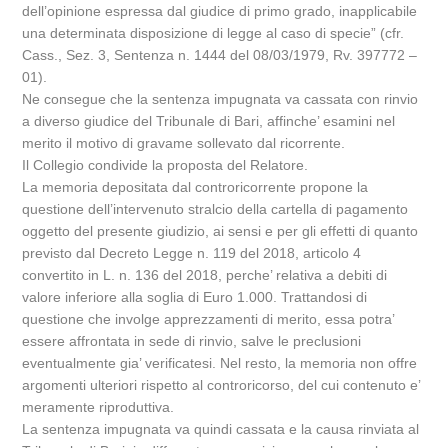
dell’opinione espressa dal giudice di primo grado, inapplicabile
una determinata disposizione di legge al caso di specie” (cfr.
Cass., Sez. 3, Sentenza n. 1444 del 08/03/1979, Rv. 397772 –
01).
Ne consegue che la sentenza impugnata va cassata con rinvio
a diverso giudice del Tribunale di Bari, affinche’ esamini nel
merito il motivo di gravame sollevato dal ricorrente.
Il Collegio condivide la proposta del Relatore.
La memoria depositata dal controricorrente propone la
questione dell’intervenuto stralcio della cartella di pagamento
oggetto del presente giudizio, ai sensi e per gli effetti di quanto
previsto dal Decreto Legge n. 119 del 2018, articolo 4
convertito in L. n. 136 del 2018, perche’ relativa a debiti di
valore inferiore alla soglia di Euro 1.000. Trattandosi di
questione che involge apprezzamenti di merito, essa potra’
essere affrontata in sede di rinvio, salve le preclusioni
eventualmente gia’ verificatesi. Nel resto, la memoria non offre
argomenti ulteriori rispetto al controricorso, del cui contenuto e’
meramente riproduttiva.
La sentenza impugnata va quindi cassata e la causa rinviata al