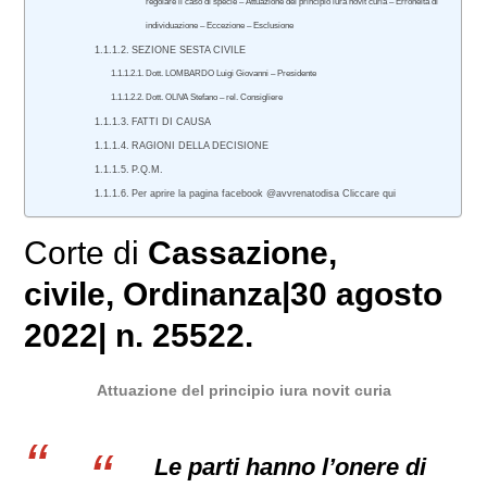
regolare il caso di specie – Attuazione del principio iura novit curia – Erroneità di
individuazione – Eccezione – Esclusione
SEZIONE SESTA CIVILE
Dott. LOMBARDO Luigi Giovanni – Presidente
Dott. OLIVA Stefano – rel. Consigliere
FATTI DI CAUSA
RAGIONI DELLA DECISIONE
P.Q.M.
Per aprire la pagina facebook @avvrenatodisa Cliccare qui
Corte di
Cassazione
,
civile
, Ordinanza|30 agosto
2022| n. 25522.
Attuazione del principio iura novit curia
Le parti hanno l’onere di