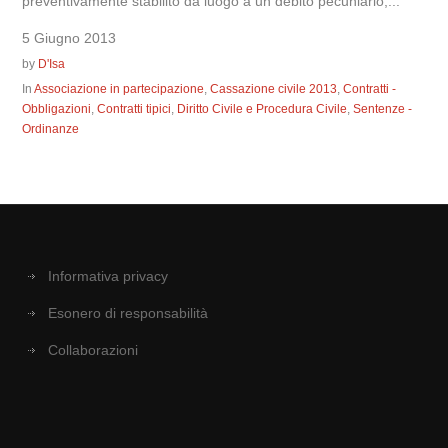
preventivamente stabilito dà luogo a un debito pecuniario,...
5 Giugno 2013
by
D'Isa
In
Associazione in partecipazione
,
Cassazione civile 2013
,
Contratti -
Obbligazioni
,
Contratti tipici
,
Diritto Civile e Procedura Civile
,
Sentenze -
Ordinanze
Informativa privacy
Esonero di responsabilità
Collaborazioni