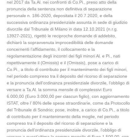
nel 2017 da Ta.Al. nei confronti di Co.Pi., preso atto della
pronuncia della sentenza non definitiva di separazione
personale n. 186-2020, depositata il 20.7.2020, e della
successiva ordinanza presidenziale assunta in sede di giudizio
divorzile dal Tribunale di Milano in data 12.10.2021 (n.r.g.
13927-2021), rigettò le reciproche domande di addebito,
dichiarò la sopravvenuta improcedibilità delle domande
concernenti l’affidamento, il collocamento e la
regolamentazione degli incontri dei figli minori Al. e Pi., nati
rispettivamente il (Omissis) e il (Omissis), pose a carico di
Co.Pi., a titolo di contributo per il mantenimento dei figli minori,
nel periodo compreso tra il deposito del ricorso di separazione
e la pronuncia dell’ordinanza presidenziale divorzile, l’obbligo di
versare a Ta.Al. la somma mensile di complessivi Euro
6.000,00 (Euro 3.000,00 per ciascun figlio), con aggiornamento
ISTAT, oltre l’ 80% delle spese straordinarie, come da Protocollo
del Tribunale di Sondrio; pose, inoltre, a carico di Co.Pi., a titolo
di contributo per il mantenimento della moglie, nel periodo
compreso tra il deposito del ricorso di separazione e la
pronuncia dell’ordinanza presidenziale divorzile, l’obbligo di
versare a quest’ultima la somma mensile di Euro 1.500,00, con