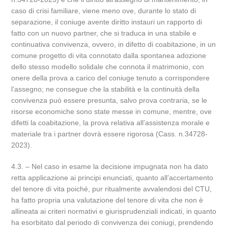
caso di crisi familiare, viene meno ove, durante lo stato di
separazione, il coniuge avente diritto instauri un rapporto di
fatto con un nuovo partner, che si traduca in una stabile e
continuativa convivenza, ovvero, in difetto di coabitazione, in un
comune progetto di vita connotato dalla spontanea adozione
dello stesso modello solidale che connota il matrimonio, con
onere della prova a carico del coniuge tenuto a corrispondere
l’assegno; ne consegue che la stabilità e la continuità della
convivenza può essere presunta, salvo prova contraria, se le
risorse economiche sono state messe in comune, mentre, ove
difetti la coabitazione, la prova relativa all’assistenza morale e
materiale tra i partner dovrà essere rigorosa (Cass. n.34728-
2023).
4.3. – Nel caso in esame la decisione impugnata non ha dato
retta applicazione ai principi enunciati, quanto all’accertamento
del tenore di vita poiché, pur ritualmente avvalendosi del CTU,
ha fatto propria una valutazione del tenore di vita che non è
allineata ai criteri normativi e giurisprudenziali indicati, in quanto
ha esorbitato dal periodo di convivenza dei coniugi, prendendo