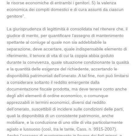
le risorse economiche di entrambi i genitori. 5) la valenza
economica dei compiti domestici e di cura assunti da ciascun
genitore”.
La giurisprudenza di legittimità è consolidata nel ritenere che, il
giudice di merito, per quantificare l’assegno di mantenimento
spettante al coniuge al quale non sia addebitabile la
separazione, deve accertare, quale indispensabile elemento di
riferimento, il tenore di vita di cui la coppia abbia goduto
durante la convivenza, quale situazione condizionante la qualità
e la quantità delle esigenze del richiedente, accertando le
disponibilità patrimoniali dell’onerato. A tal fine, non può limitarsi
a considerare soltanto il reddito emergente dalla
documentazione fiscale prodotta, ma deve tenere conto anche
degli altri elementi di ordine economico, o comunque
apprezzabili in termini economici, diversi dal reddito
dell’onerato, suscettibili di incidere sulle condizioni delle parti,
quali la disponibilità di un consistente patrimonio, anche
mobiliare, e la conduzione di uno stile di vita particolarmente
agiato e lussuoso (così, tra le tante, Cass. n. 9915-2007).
Anche l’assegno di mantenimento in favore dei figli minori, o