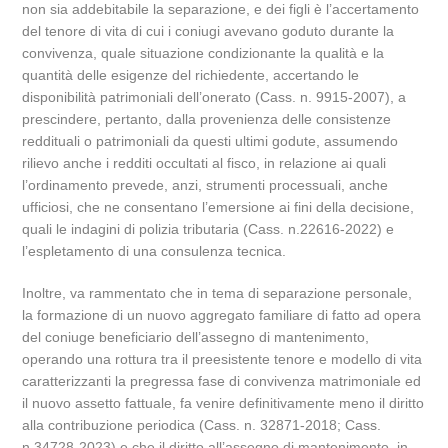
non sia addebitabile la separazione, e dei figli è l’accertamento
del tenore di vita di cui i coniugi avevano goduto durante la
convivenza, quale situazione condizionante la qualità e la
quantità delle esigenze del richiedente, accertando le
disponibilità patrimoniali dell’onerato (Cass. n. 9915-2007), a
prescindere, pertanto, dalla provenienza delle consistenze
reddituali o patrimoniali da questi ultimi godute, assumendo
rilievo anche i redditi occultati al fisco, in relazione ai quali
l’ordinamento prevede, anzi, strumenti processuali, anche
ufficiosi, che ne consentano l’emersione ai fini della decisione,
quali le indagini di polizia tributaria (Cass. n.22616-2022) e
l’espletamento di una consulenza tecnica.
Inoltre, va rammentato che in tema di separazione personale,
la formazione di un nuovo aggregato familiare di fatto ad opera
del coniuge beneficiario dell’assegno di mantenimento,
operando una rottura tra il preesistente tenore e modello di vita
caratterizzanti la pregressa fase di convivenza matrimoniale ed
il nuovo assetto fattuale, fa venire definitivamente meno il diritto
alla contribuzione periodica (Cass. n. 32871-2018; Cass.
n.34728-2023) e che il diritto all’assegno di mantenimento, in