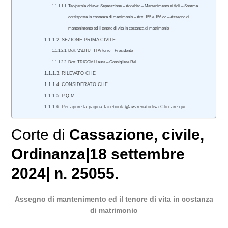
Tag/parola chiave: Separazione – Addebito – Mantenimento ai figli – Somma
corrisposta in costanza di matrimonio – Artt. 155 e 156 cc – Assegno di
mantenimento ed il tenore di vita in costanza di matrimonio
SEZIONE PRIMA CIVILE
Dott. VALITUTTI Antonio – Presidente
Dott. TRICOMI Laura – Consigliere Rel.
RILEVATO CHE
CONSIDERATO CHE
P.Q.M.
Per aprire la pagina facebook @avvrenatodisa Cliccare qui
Corte di
Cassazione
,
civile
,
Ordinanza|18 settembre
2024| n. 25055.
Assegno di mantenimento ed il tenore di vita in costanza
di matrimonio