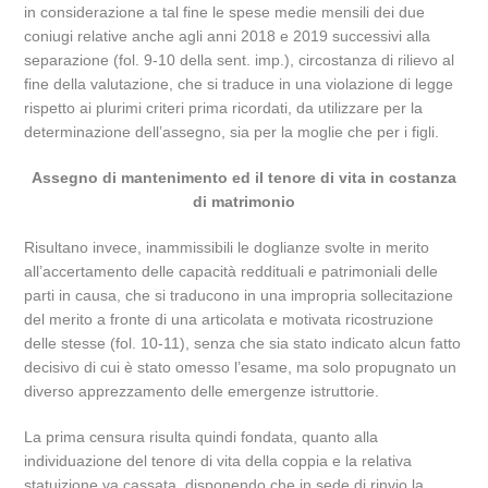
in considerazione a tal fine le spese medie mensili dei due
coniugi relative anche agli anni 2018 e 2019 successivi alla
separazione (fol. 9-10 della sent. imp.), circostanza di rilievo al
fine della valutazione, che si traduce in una violazione di legge
rispetto ai plurimi criteri prima ricordati, da utilizzare per la
determinazione dell’assegno, sia per la moglie che per i figli.
Assegno di mantenimento ed il tenore di vita in costanza
di matrimonio
Risultano invece, inammissibili le doglianze svolte in merito
all’accertamento delle capacità reddituali e patrimoniali delle
parti in causa, che si traducono in una impropria sollecitazione
del merito a fronte di una articolata e motivata ricostruzione
delle stesse (fol. 10-11), senza che sia stato indicato alcun fatto
decisivo di cui è stato omesso l’esame, ma solo propugnato un
diverso apprezzamento delle emergenze istruttorie.
La prima censura risulta quindi fondata, quanto alla
individuazione del tenore di vita della coppia e la relativa
statuizione va cassata, disponendo che in sede di rinvio la