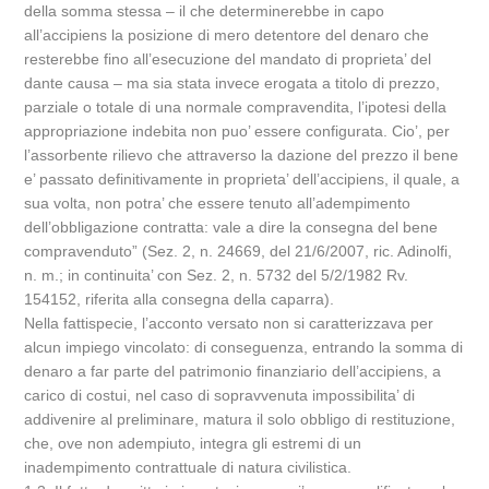
della somma stessa – il che determinerebbe in capo
all’accipiens la posizione di mero detentore del denaro che
resterebbe fino all’esecuzione del mandato di proprieta’ del
dante causa – ma sia stata invece erogata a titolo di prezzo,
parziale o totale di una normale compravendita, l’ipotesi della
appropriazione indebita non puo’ essere configurata. Cio’, per
l’assorbente rilievo che attraverso la dazione del prezzo il bene
e’ passato definitivamente in proprieta’ dell’accipiens, il quale, a
sua volta, non potra’ che essere tenuto all’adempimento
dell’obbligazione contratta: vale a dire la consegna del bene
compravenduto” (Sez. 2, n. 24669, del 21/6/2007, ric. Adinolfi,
n. m.; in continuita’ con Sez. 2, n. 5732 del 5/2/1982 Rv.
154152, riferita alla consegna della caparra).
Nella fattispecie, l’acconto versato non si caratterizzava per
alcun impiego vincolato: di conseguenza, entrando la somma di
denaro a far parte del patrimonio finanziario dell’accipiens, a
carico di costui, nel caso di sopravvenuta impossibilita’ di
addivenire al preliminare, matura il solo obbligo di restituzione,
che, ove non adempiuto, integra gli estremi di un
inadempimento contrattuale di natura civilistica.