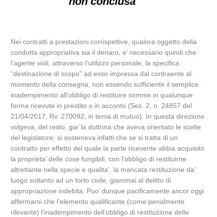
non conclusa
Nei contratti a prestazioni corrispettive, qualora oggetto della
condotta appropriativa sia il denaro, e’ necessario quindi che
l’agente violi, attraverso l’utilizzo personale, la specifica
“destinazione di scopo” ad esso impressa dal contraente al
momento della consegna, non essendo sufficiente il semplice
inadempimento all’obbligo di restituire somme in qualunque
forma ricevute in prestito o in acconto (Sez. 2, n. 24857 del
21/04/2017, Rv. 270092, in tema di mutuo). In questa direzione
volgeva, del resto, gia’ la dottrina che aveva orientato le scelte
del legislatore: si sosteneva infatti che se si tratta di un
contratto per effetto del quale la parte ricevente abbia acquisito
la proprieta’ delle cose fungibili, con l’obbligo di restituirne
altrettante nella specie e qualita’, la mancata restituzione da’
luogo soltanto ad un torto civile, giammai al delitto di
appropriazione indebita. Puo’ dunque pacificamente ancor oggi
affermarsi che l’elemento qualificante (come penalmente
rilevante) l’inadempimento dell’obbligo di restituzione delle