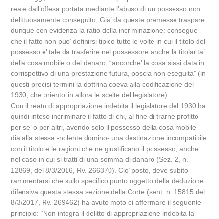
reale dall’offesa portata mediante l’abuso di un possesso non
delittuosamente conseguito. Gia’ da queste premesse traspare
dunque con evidenza la ratio della incriminazione: consegue
che il fatto non puo’ definirsi tipico tutte le volte in cui il titolo del
possesso e’ tale da trasferire nel possessore anche la titolarita’
della cosa mobile o del denaro, “ancorche’ la cosa siasi data in
corrispettivo di una prestazione futura, poscia non eseguita” (in
questi precisi termini la dottrina coeva alla codificazione del
1930, che oriento’ in allora le scelte del legislatore).
Con il reato di appropriazione indebita il legislatore del 1930 ha
quindi inteso incriminare il fatto di chi, al fine di trarne profitto
per se’ o per altri, avendo solo il possesso della cosa mobile,
dia alla stessa -nolente domino- una destinazione incompatibile
con il titolo e le ragioni che ne giustificano il possesso, anche
nel caso in cui si tratti di una somma di danaro (Sez. 2, n.
12869, del 8/3/2016, Rv. 266370). Cio’ posto, deve subito
rammentarsi che sullo specifico punto oggetto della deduzione
difensiva questa stessa sezione della Corte (sent. n. 15815 del
8/3/2017, Rv. 269462) ha avuto moto di affermare il seguente
principio: “Non integra il delitto di appropriazione indebita la