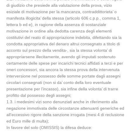
di giudizio che presiede alla valutazione della prova, vizio
esiziale di motivazione per la mancanza, contraddittorieta’ o
manifesta illogicita’ della stessa (articolo 606 c.p.p., comma 1,
lettera b ed e), in ragione della assenza di sostanziale
motivazione in ordine alla dedotta carenza degli elementi
costitutivi del reato di appropriazione indebita, difettando sia la
condotta appropriativa del denaro altrui consegnato a titolo di
acconto sul prezzo della vendita-, sia la stessa volonta’ di
appropriarsene illecitamente, avendo gli imputati sostenuto
certamente delle spese per incarichi tecnici affidati a terzi e per
oneri concessori, sia ancora la stessa prova della intervenuta
interversione nel possesso delle somme portate dagli assegni
circolari consegnati (non si da’ conto della loro eventuale
presentazione per l’incasso), sia infine della volonta’ di trarre
profitto dal possesso degli assegni;
1.3. i medesimi vizi sono denunziati anche in riferimento alla
negazione immotivata delle circostanze attenuanti generiche ed
all’eccessivo rigore della sanzione irrogata (mesi 4 di reclusione
ed Euro mille di multa);
In favore del solo (OMISSIS) la difesa deduce: