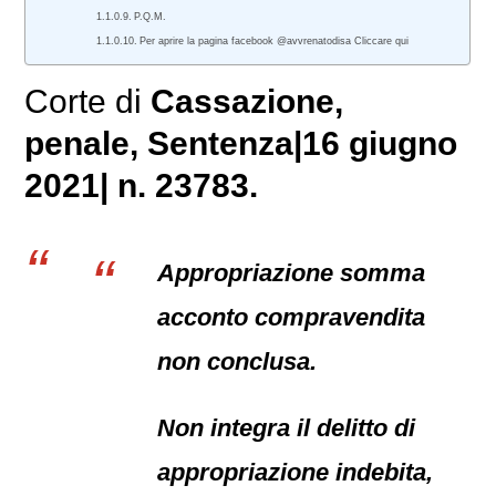
P.Q.M.
Per aprire la pagina facebook @avvrenatodisa Cliccare qui
Corte di
Cassazione,
penale
, Sentenza|16 giugno
2021| n. 23783.
Appropriazione somma
acconto compravendita
non conclusa.
Non integra il delitto di
appropriazione indebita,