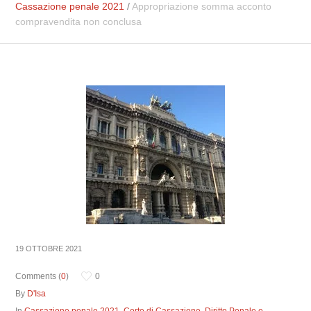
Cassazione penale 2021
/
Appropriazione somma acconto
compravendita non conclusa
19 OTTOBRE 2021
Comments (
0
)
0
By
D'Isa