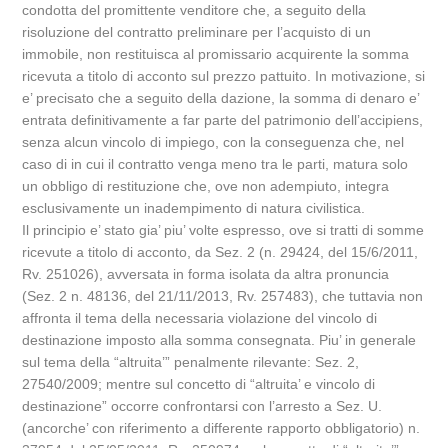
condotta del promittente venditore che, a seguito della
risoluzione del contratto preliminare per l’acquisto di un
immobile, non restituisca al promissario acquirente la somma
ricevuta a titolo di acconto sul prezzo pattuito. In motivazione, si
e’ precisato che a seguito della dazione, la somma di denaro e’
entrata definitivamente a far parte del patrimonio dell’accipiens,
senza alcun vincolo di impiego, con la conseguenza che, nel
caso di in cui il contratto venga meno tra le parti, matura solo
un obbligo di restituzione che, ove non adempiuto, integra
esclusivamente un inadempimento di natura civilistica.
Il principio e’ stato gia’ piu’ volte espresso, ove si tratti di somme
ricevute a titolo di acconto, da Sez. 2 (n. 29424, del 15/6/2011,
Rv. 251026), avversata in forma isolata da altra pronuncia
(Sez. 2 n. 48136, del 21/11/2013, Rv. 257483), che tuttavia non
affronta il tema della necessaria violazione del vincolo di
destinazione imposto alla somma consegnata. Piu’ in generale
sul tema della “altruita’” penalmente rilevante: Sez. 2,
27540/2009; mentre sul concetto di “altruita’ e vincolo di
destinazione” occorre confrontarsi con l’arresto a Sez. U.
(ancorche’ con riferimento a differente rapporto obbligatorio) n.