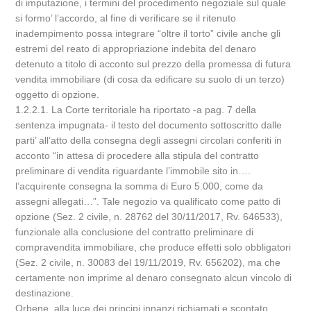
di imputazione, i termini del procedimento negoziale sul quale
si formo’ l’accordo, al fine di verificare se il ritenuto
inadempimento possa integrare “oltre il torto” civile anche gli
estremi del reato di appropriazione indebita del denaro
detenuto a titolo di acconto sul prezzo della promessa di futura
vendita immobiliare (di cosa da edificare su suolo di un terzo)
oggetto di opzione.
1.2.2.1. La Corte territoriale ha riportato -a pag. 7 della
sentenza impugnata- il testo del documento sottoscritto dalle
parti’ all’atto della consegna degli assegni circolari conferiti in
acconto “in attesa di procedere alla stipula del contratto
preliminare di vendita riguardante l’immobile sito in….
l’acquirente consegna la somma di Euro 5.000, come da
assegni allegati…”. Tale negozio va qualificato come patto di
opzione (Sez. 2 civile, n. 28762 del 30/11/2017, Rv. 646533),
funzionale alla conclusione del contratto preliminare di
compravendita immobiliare, che produce effetti solo obbligatori
(Sez. 2 civile, n. 30083 del 19/11/2019, Rv. 656202), ma che
certamente non imprime al denaro consegnato alcun vincolo di
destinazione.
Orbene, alla luce dei principi innanzi richiamati e scontato