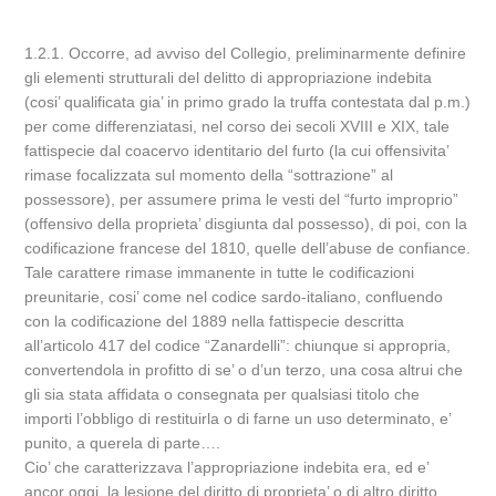
1.2.1. Occorre, ad avviso del Collegio, preliminarmente definire
gli elementi strutturali del delitto di appropriazione indebita
(cosi’ qualificata gia’ in primo grado la truffa contestata dal p.m.)
per come differenziatasi, nel corso dei secoli XVIII e XIX, tale
fattispecie dal coacervo identitario del furto (la cui offensivita’
rimase focalizzata sul momento della “sottrazione” al
possessore), per assumere prima le vesti del “furto improprio”
(offensivo della proprieta’ disgiunta dal possesso), di poi, con la
codificazione francese del 1810, quelle dell’abuse de confiance.
Tale carattere rimase immanente in tutte le codificazioni
preunitarie, cosi’ come nel codice sardo-italiano, confluendo
con la codificazione del 1889 nella fattispecie descritta
all’articolo 417 del codice “Zanardelli”: chiunque si appropria,
convertendola in profitto di se’ o d’un terzo, una cosa altrui che
gli sia stata affidata o consegnata per qualsiasi titolo che
importi l’obbligo di restituirla o di farne un uso determinato, e’
punito, a querela di parte….
Cio’ che caratterizzava l’appropriazione indebita era, ed e’
ancor oggi, la lesione del diritto di proprieta’ o di altro diritto