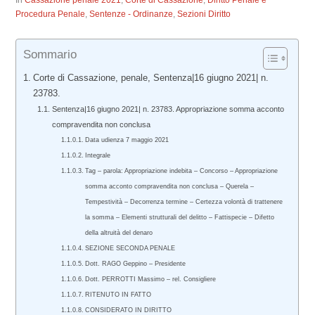
In
Cassazione penale 2021
,
Corte di Cassazione
,
Diritto Penale e
Procedura Penale
,
Sentenze - Ordinanze
,
Sezioni Diritto
Sommario
Corte di Cassazione, penale, Sentenza|16 giugno 2021| n.
23783.
Sentenza|16 giugno 2021| n. 23783. Appropriazione somma acconto
compravendita non conclusa
Data udienza 7 maggio 2021
Integrale
Tag – parola: Appropriazione indebita – Concorso – Appropriazione
somma acconto compravendita non conclusa – Querela –
Tempestività – Decorrenza termine – Certezza volontà di trattenere
la somma – Elementi strutturali del delitto – Fattispecie – Difetto
della altruità del denaro
SEZIONE SECONDA PENALE
Dott. RAGO Geppino – Presidente
Dott. PERROTTI Massimo – rel. Consigliere
RITENUTO IN FATTO
CONSIDERATO IN DIRITTO