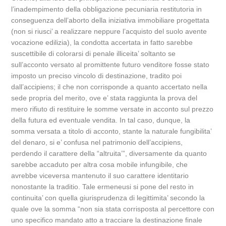
l’inadempimento della obbligazione pecuniaria restitutoria in
conseguenza dell’aborto della iniziativa immobiliare progettata
(non si riusci’ a realizzare neppure l’acquisto del suolo avente
vocazione edilizia), la condotta accertata in fatto sarebbe
suscettibile di colorarsi di penale illiceita’ soltanto se
sull’acconto versato al promittente futuro venditore fosse stato
imposto un preciso vincolo di destinazione, tradito poi
dall’accipiens; il che non corrisponde a quanto accertato nella
sede propria del merito, ove e’ stata raggiunta la prova del
mero rifiuto di restituire le somme versate in acconto sul prezzo
della futura ed eventuale vendita. In tal caso, dunque, la
somma versata a titolo di acconto, stante la naturale fungibilita’
del denaro, si e’ confusa nel patrimonio dell’accipiens,
perdendo il carattere della “altruita’”, diversamente da quanto
sarebbe accaduto per altra cosa mobile infungibile, che
avrebbe viceversa mantenuto il suo carattere identitario
nonostante la traditio. Tale ermeneusi si pone del resto in
continuita’ con quella giurisprudenza di legittimita’ secondo la
quale ove la somma “non sia stata corrisposta al percettore con
uno specifico mandato atto a tracciare la destinazione finale