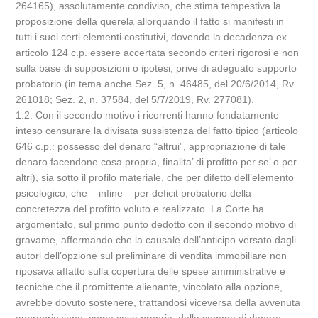
264165), assolutamente condiviso, che stima tempestiva la
proposizione della querela allorquando il fatto si manifesti in
tutti i suoi certi elementi costitutivi, dovendo la decadenza ex
articolo 124 c.p. essere accertata secondo criteri rigorosi e non
sulla base di supposizioni o ipotesi, prive di adeguato supporto
probatorio (in tema anche Sez. 5, n. 46485, del 20/6/2014, Rv.
261018; Sez. 2, n. 37584, del 5/7/2019, Rv. 277081).
1.2. Con il secondo motivo i ricorrenti hanno fondatamente
inteso censurare la divisata sussistenza del fatto tipico (articolo
646 c.p.: possesso del denaro “altrui”, appropriazione di tale
denaro facendone cosa propria, finalita’ di profitto per se’ o per
altri), sia sotto il profilo materiale, che per difetto dell’elemento
psicologico, che – infine – per deficit probatorio della
concretezza del profitto voluto e realizzato. La Corte ha
argomentato, sul primo punto dedotto con il secondo motivo di
gravame, affermando che la causale dell’anticipo versato dagli
autori dell’opzione sul preliminare di vendita immobiliare non
riposava affatto sulla copertura delle spese amministrative e
tecniche che il promittente alienante, vincolato alla opzione,
avrebbe dovuto sostenere, trattandosi viceversa della avvenuta