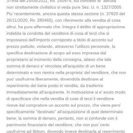
37954 del 25/05/2011, Rv. 250974; sul concetto di “altruita’”
non strettamente civilistico si veda pure Sez. U. n. 1327/2005.
Piu’ recentemente, ancora questa stessa sezione (n. 37820 del
26/11/2020, Rv. 280465), con riferimento alla vendita di cosa
altrui, ha pure affermato che: Integra il delitto di appropriazione
indebita la condotta del venditore di cosa di terzi che si
impossessi dell’importo corrisposto a titolo di acconto sul
prezzo pattuito, violando, attraverso l’utilizzo personale, la
specifica destinazione di scopo ad esso impressa dal
proprietario al momento della consegna, atteso che tale
somma di denaro e’ vincolata all’acquisito di un bene
determinato e non rientra nella proprieta’ del venditore, che non
puo’ usufruirne liberamente, dovendola destinare al
reperimento del bene posto in vendita, da trasferire
immediatamente all’acquirente. In motivazione si e’ avuto modo
di specificare che nella vendita di cose di terzi il venditore
riceve dal compratore un acconto sul prezzo, che viene pero’
specificamente “destinato” all’acquisizione di quel determinato
bene; la somma di denaro, pertanto, non si confonde con il
patrimonio finanziario del venditore, che non puo’ certo
usufruirne ad libitum, dovendo invece destinarla al reperimento