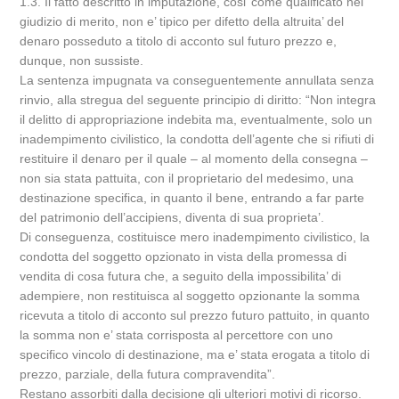
1.3. Il fatto descritto in imputazione, cosi’ come qualificato nel
giudizio di merito, non e’ tipico per difetto della altruita’ del
denaro posseduto a titolo di acconto sul futuro prezzo e,
dunque, non sussiste.
La sentenza impugnata va conseguentemente annullata senza
rinvio, alla stregua del seguente principio di diritto: “Non integra
il delitto di appropriazione indebita ma, eventualmente, solo un
inadempimento civilistico, la condotta dell’agente che si rifiuti di
restituire il denaro per il quale – al momento della consegna –
non sia stata pattuita, con il proprietario del medesimo, una
destinazione specifica, in quanto il bene, entrando a far parte
del patrimonio dell’accipiens, diventa di sua proprieta’.
Di conseguenza, costituisce mero inadempimento civilistico, la
condotta del soggetto opzionato in vista della promessa di
vendita di cosa futura che, a seguito della impossibilita’ di
adempiere, non restituisca al soggetto opzionante la somma
ricevuta a titolo di acconto sul prezzo futuro pattuito, in quanto
la somma non e’ stata corrisposta al percettore con uno
specifico vincolo di destinazione, ma e’ stata erogata a titolo di
prezzo, parziale, della futura compravendita”.
Restano assorbiti dalla decisione gli ulteriori motivi di ricorso.