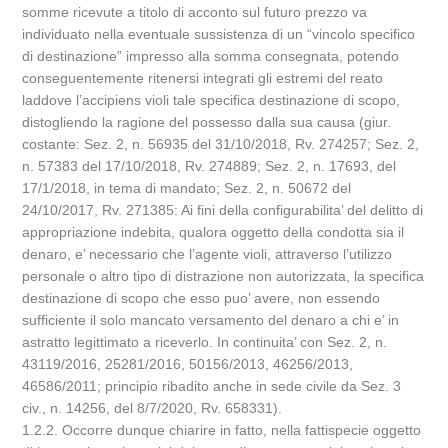
somme ricevute a titolo di acconto sul futuro prezzo va
individuato nella eventuale sussistenza di un “vincolo specifico
di destinazione” impresso alla somma consegnata, potendo
conseguentemente ritenersi integrati gli estremi del reato
laddove l’accipiens violi tale specifica destinazione di scopo,
distogliendo la ragione del possesso dalla sua causa (giur.
costante: Sez. 2, n. 56935 del 31/10/2018, Rv. 274257; Sez. 2,
n. 57383 del 17/10/2018, Rv. 274889; Sez. 2, n. 17693, del
17/1/2018, in tema di mandato; Sez. 2, n. 50672 del
24/10/2017, Rv. 271385: Ai fini della configurabilita’ del delitto di
appropriazione indebita, qualora oggetto della condotta sia il
denaro, e’ necessario che l’agente violi, attraverso l’utilizzo
personale o altro tipo di distrazione non autorizzata, la specifica
destinazione di scopo che esso puo’ avere, non essendo
sufficiente il solo mancato versamento del denaro a chi e’ in
astratto legittimato a riceverlo. In continuita’ con Sez. 2, n.
43119/2016, 25281/2016, 50156/2013, 46256/2013,
46586/2011; principio ribadito anche in sede civile da Sez. 3
civ., n. 14256, del 8/7/2020, Rv. 658331).
1.2.2. Occorre dunque chiarire in fatto, nella fattispecie oggetto