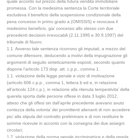
quale acconto sul prezzo della futura vendita immobiliare
promessa. Con la medesima sentenza la Corte territoriale
escludeva il beneficio della sospensione condizionale della
pena concesso in primo grado a (OMISSIS) e revocava il
medesimo beneficio, gia’ concesso allo stesso con due
precedenti decisioni irrevocabili (2.11.1995 e 30.9.1997) del
tribunale di Nuoro.
1.1. Avverso tale sentenza ricorrono gli imputati, a mezzo del
comune difensore, deducendo a motivi della impugnazione gli
argomenti di seguito sinteticamente esposti, secondo quanto
dispone l’articolo 173 disp. att. c.p.p., comma 1:
1.1. violazione della legge penale e vizio di motivazione
(articolo 606 c.p.p., comma 1, lettera b ed e, in relazione
all’articolo 124 c.p.), in relazione alla ritenuta tempestivita’ della
querela sporta dalle persone offese in data 3 luglio 2012,
atteso che gli offesi sin dall’aprile precedente avevano avuto
contezza della volonta’ dei promittenti alienanti di non accedere
piu’ alla stipula del contratto preliminare e di non restituire le
somme ricevute in acconto con la consegna dei due assegni
circolari;
1.2. violazione della norma penale incriminatrice e della regola