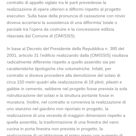
contratto di appalto siglato tra le parti prevedesse la
realizzazione di opere ulteriori e difformi rispetto al progetto
esecutivo. Sulla base della pronuncia di cassazione con rinvio
doveva accertarsi la sussistenza di una difformita’ totale o
parziale tra l’opera da costruire e la concessione edilizia
rilasciata dal Comune di (OMISSIS).
In base al Decreto del Presidente della Repubblica n. 380 del
2001, articolo 31 l’edificio realizzando dalla (OMISSIS) risultava
radicalmente differente rispetto a quello assentito sia per
caratteristiche tipologiche che volumetriche. Infatti, per
contratto si doveva procedere alla demolizione del solaio di
circa 150 metri quadri alla realizzazione di 18 plinti, pilastri e
gabbie in cemento, sebbene nel progetto fosse prevista la sola
ristrutturazione del solaio e la struttura portante fosse in
muratura. Inoltre, nel contratto si conveniva la realizzazione di
uno stanzino nel giardino non riportato in progetto, la
realizzazione di una veranda di maggiori dimensioni rispetto a
quella assentita, la trasformazione di una finestra del vano
cucina in porta finestra non prevista in progetto, la
realizzazione di un’abitazione al primo piano con aumento di