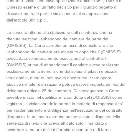
contratto. Violazione falsa applicazione articoli 1362, 1363 c.c.
Omesso esame di un fatto decisivo per il giudizio oggetto di
discussione tra le parti e violazione e falsa applicazione
dell’articolo 384 c.p.c..
La censura attiene alla statuizione della sentenza che ha
ritenuto legittimo l’abbandono del cantiere da parte del
(OMISSIS). La Corte avrebbe omesso di considerare che
l’abbandono del cantiere era avvenuto dopo che il (OMISSIS)
aveva dato volontariamente esecuzione al contratto. Il
(OMISSIS) prima di abbandonare il cantiere aveva realizzato
esclusivamente la demolizione del solaio di pilastri e piccole
variazioni e, dunque, non aveva ancora realizzato opere
abusive ne’ tale realizzazione poteva essere imposta per via del
richiamato articolo 25 del contratto. Di conseguenza la Corte
avrebbe errato nel qualificare la condotta del (OMISSIS) come
legittima, in violazione delle norme in materia di responsabilita’
per inadempimento e di diligenza nell’esecuzione del contratto
di appalto. In tal modo avrebbe anche violato il disposto della
sentenza di rinvio che aveva affidato solo il mandato di
accertare la natura delle difformita’ riscontrate e di farne