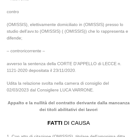
contro
(OMISSIS), elettivamente domiciliato in (OMISSIS) presso lo
studio dell’avv.to (OMISSIS) ( (OMISSIS)) che lo rappresenta e
difende;
– controricorrente –
avverso la sentenza della CORTE D’APPELLO di LECCE n.
1121-2020 depositata il 23/11/2020.
Udita la relazione svolta nella camera di consiglio del
02/03/2023 dal Consigliere LUCA VARRONE.
Appalto e la nullità del contratto derivante dalla mancanza
dei titoli abilitativi dei lavori
FATTI
DI CAUSA
1. Con atto di citazione (OMISSIS), titolare dell’omonima ditta,