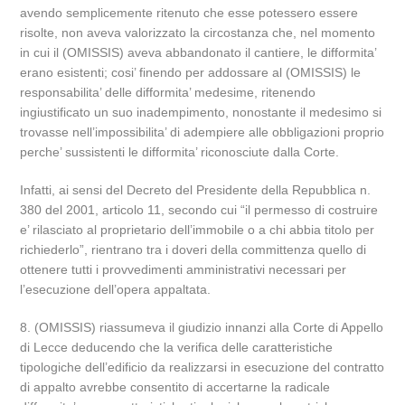
avendo semplicemente ritenuto che esse potessero essere
risolte, non aveva valorizzato la circostanza che, nel momento
in cui il (OMISSIS) aveva abbandonato il cantiere, le difformita’
erano esistenti; cosi’ finendo per addossare al (OMISSIS) le
responsabilita’ delle difformita’ medesime, ritenendo
ingiustificato un suo inadempimento, nonostante il medesimo si
trovasse nell’impossibilita’ di adempiere alle obbligazioni proprio
perche’ sussistenti le difformita’ riconosciute dalla Corte.
Infatti, ai sensi del Decreto del Presidente della Repubblica n.
380 del 2001, articolo 11, secondo cui “il permesso di costruire
e’ rilasciato al proprietario dell’immobile o a chi abbia titolo per
richiederlo”, rientrano tra i doveri della committenza quello di
ottenere tutti i provvedimenti amministrativi necessari per
l’esecuzione dell’opera appaltata.
8. (OMISSIS) riassumeva il giudizio innanzi alla Corte di Appello
di Lecce deducendo che la verifica delle caratteristiche
tipologiche dell’edificio da realizzarsi in esecuzione del contratto
di appalto avrebbe consentito di accertarne la radicale