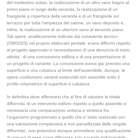
del medesimo solaio, la realizzazione di un altro vano bagno al
primo piano in luogo della veranda, la realizzazione di un
frangisole a copertura della veranda e di un frangisole sul
terrazzo per tutta l’ampiezza del salone, un vano deposito e,
infine, la realizzazione di un ulteriore vano al secondo piano.
Tali opere, analiticamente indicate dal consulente tecnico
(OMISSIS) nel proprio elaborato peritale, erano difformi rispetto
al progetto approvato e necessitavano di una denuncia di inizio
attivita’, di una concessione edilizia o di una presentazione di
un progetto di variante. La concessione aveva gia’ previsto una
superficie e una cubatura al limite dell’assentibile, dunque, le
opere costituivano varianti essenziali non assentite sotto il
profilo volumetrico di superficie e cubatura.
In definitiva deve affermarsi che al fine di valutare la totale
difformita’ di un intervento edilizio rispetto a quello assentito e’
necessaria una comparazione unitaria e sintetica fra
l’organismo programmato e quello che e’ stato realizzato con
una valutazione complessiva e non parcellizzata delle singole
difformita’, non potendosi dunque ammettere una qualificazione
di ognuna di esse come difformita’ solo parziale dell’immobile