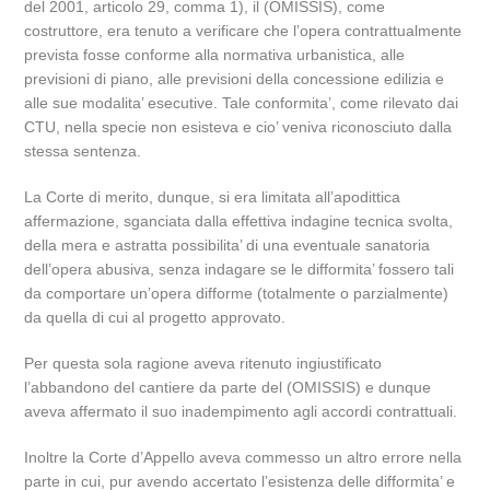
del 2001, articolo 29, comma 1), il (OMISSIS), come
costruttore, era tenuto a verificare che l’opera contrattualmente
prevista fosse conforme alla normativa urbanistica, alle
previsioni di piano, alle previsioni della concessione edilizia e
alle sue modalita’ esecutive. Tale conformita’, come rilevato dai
CTU, nella specie non esisteva e cio’ veniva riconosciuto dalla
stessa sentenza.
La Corte di merito, dunque, si era limitata all’apodittica
affermazione, sganciata dalla effettiva indagine tecnica svolta,
della mera e astratta possibilita’ di una eventuale sanatoria
dell’opera abusiva, senza indagare se le difformita’ fossero tali
da comportare un’opera difforme (totalmente o parzialmente)
da quella di cui al progetto approvato.
Per questa sola ragione aveva ritenuto ingiustificato
l’abbandono del cantiere da parte del (OMISSIS) e dunque
aveva affermato il suo inadempimento agli accordi contrattuali.
Inoltre la Corte d’Appello aveva commesso un altro errore nella
parte in cui, pur avendo accertato l’esistenza delle difformita’ e