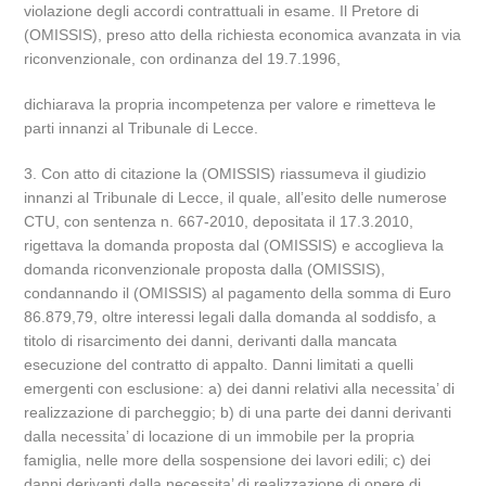
violazione degli accordi contrattuali in esame. Il Pretore di
(OMISSIS), preso atto della richiesta economica avanzata in via
riconvenzionale, con ordinanza del 19.7.1996,
dichiarava la propria incompetenza per valore e rimetteva le
parti innanzi al Tribunale di Lecce.
3. Con atto di citazione la (OMISSIS) riassumeva il giudizio
innanzi al Tribunale di Lecce, il quale, all’esito delle numerose
CTU, con sentenza n. 667-2010, depositata il 17.3.2010,
rigettava la domanda proposta dal (OMISSIS) e accoglieva la
domanda riconvenzionale proposta dalla (OMISSIS),
condannando il (OMISSIS) al pagamento della somma di Euro
86.879,79, oltre interessi legali dalla domanda al soddisfo, a
titolo di risarcimento dei danni, derivanti dalla mancata
esecuzione del contratto di appalto. Danni limitati a quelli
emergenti con esclusione: a) dei danni relativi alla necessita’ di
realizzazione di parcheggio; b) di una parte dei danni derivanti
dalla necessita’ di locazione di un immobile per la propria
famiglia, nelle more della sospensione dei lavori edili; c) dei
danni derivanti dalla necessita’ di realizzazione di opere di