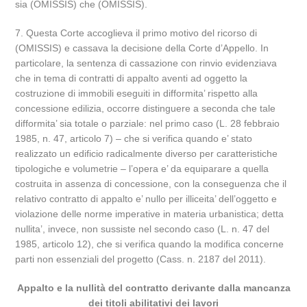
sia (OMISSIS) che (OMISSIS).
7. Questa Corte accoglieva il primo motivo del ricorso di
(OMISSIS) e cassava la decisione della Corte d’Appello. In
particolare, la sentenza di cassazione con rinvio evidenziava
che in tema di contratti di appalto aventi ad oggetto la
costruzione di immobili eseguiti in difformita’ rispetto alla
concessione edilizia, occorre distinguere a seconda che tale
difformita’ sia totale o parziale: nel primo caso (L. 28 febbraio
1985, n. 47, articolo 7) – che si verifica quando e’ stato
realizzato un edificio radicalmente diverso per caratteristiche
tipologiche e volumetrie – l’opera e’ da equiparare a quella
costruita in assenza di concessione, con la conseguenza che il
relativo contratto di appalto e’ nullo per illiceita’ dell’oggetto e
violazione delle norme imperative in materia urbanistica; detta
nullita’, invece, non sussiste nel secondo caso (L. n. 47 del
1985, articolo 12), che si verifica quando la modifica concerne
parti non essenziali del progetto (Cass. n. 2187 del 2011).
Appalto e la nullità del contratto derivante dalla mancanza
dei titoli abilitativi dei lavori