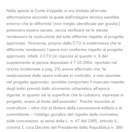
Nella specie la Corte d’appello si era limitata all’errata
affermazione secondo la quale dall’indagine tecnica sarebbe
emerso che le difformita’ (non meglio identificate per gravita’)
potessero essere sanate, senza verificare se le stesse
rendessero la costruzione del tutto difforme rispetto al progetto
approvato. Viceversa, proprio dalla CTU si evidenziava che le
difformita’ rendevano l’opera non conforme rispetto al progetto
approvato: infatti, il CTU (in risposta al quesito n. 6 del
supplemento di perizia depositato il 7.10.2004, riportato nel
ricorso incidentale a pag. 23) aveva affermato che “la
realizzazione delle opere indicate in contratto, e non riportate
nel progetto approvato, avrebbe comportato il mancato rispetto
degli indici previsti dallo strumento urbanistico all’epoca
vigente, in quanto sia la superficie che la cubatura, espresse in
progetto, erano al limite dell’assentito”. Poiche’ incombe al
costruttore – oltre che al titolare della concessione edilizia e al
committente – l’obbligo giuridico del rispetto della normativa
sulle concessioni, ai sensi della L. n. 47 del 1985, articolo 6,
comma 1, (ora Decreto del Presidente della Repubblica n. 380