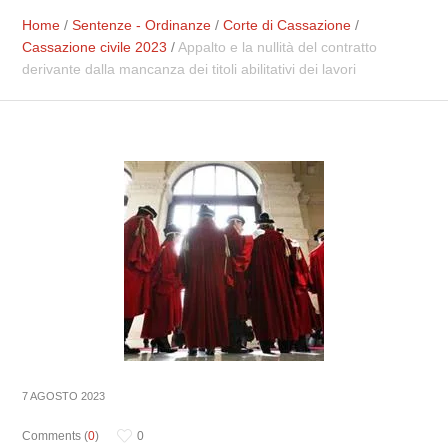
Home
/
Sentenze - Ordinanze
/
Corte di Cassazione
/
Cassazione civile 2023
/
Appalto e la nullità del contratto
derivante dalla mancanza dei titoli abilitativi dei lavori
7 AGOSTO 2023
Comments (
0
)
0