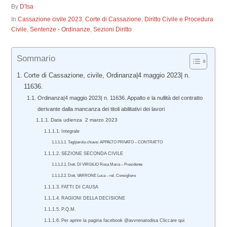
By
D'Isa
In
Cassazione civile 2023
,
Corte di Cassazione
,
Diritto Civile e Procedura
Civile
,
Sentenze - Ordinanze
,
Sezioni Diritto
Sommario
Corte di Cassazione, civile, Ordinanza|4 maggio 2023| n.
11636.
Ordinanza|4 maggio 2023| n. 11636. Appalto e la nullità del contratto
derivante dalla mancanza dei titoli abilitativi dei lavori
Data udienza 2 marzo 2023
Integrale
Tag/parola chiave: APPALTO PRIVATO – CONTRATTO
SEZIONE SECONDA CIVILE
Dott. DI VIRGILIO Rosa Maria – Presidente
Dott. VARRONE Luca – rel. Consigliere
FATTI DI CAUSA
RAGIONI DELLA DECISIONE
P.Q.M.
Per aprire la pagina facebook @avvrenatodisa Cliccare qui