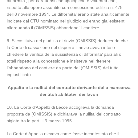
difformita’, per caratteristiche tipologiche e volumetriche,
rispetto alle opere assentite con concessione edilizia n. 478
dell’8 novembre 1994. Le difformita’ erano state analiticamente
indicate dal CTU nominato nel giudizio ed erano gia’ esistenti
allorquando il (OMISSIS) abbandono’ il cantiere.
9. Si costituiva nel giudizio di rinvio (OMISSIS) deducendo che
la Corte di cassazione nel disporre il rinvio aveva inteso
chiedere la verifica della sussistenza di difformita’ parziali o
totali rispetto alla concessione e insisteva nel ritenere
l’abbandono del cantiere da parte del (OMISSIS) del tutto
ingiustificato.
Appalto e la nullità del contratto derivante dalla mancanza
dei titoli abilitativi dei lavori
10. La Corte d’Appello di Lecce accoglieva la domanda
proposta da (OMISSIS) e dichiarava la nullita’ del contratto
siglato tra le parti il 3 marzo 1995.
La Corte d’Appello rilevava come fosse incontestato che il