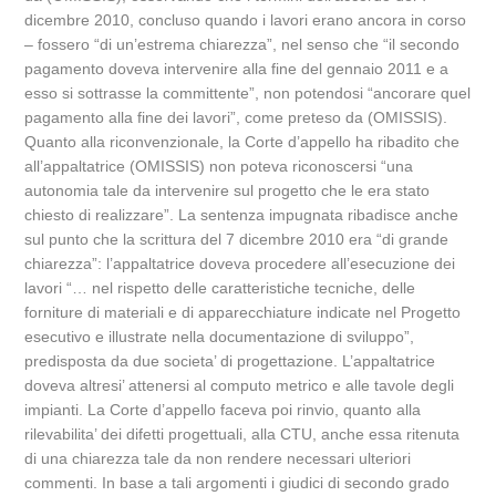
dicembre 2010, concluso quando i lavori erano ancora in corso
– fossero “di un’estrema chiarezza”, nel senso che “il secondo
pagamento doveva intervenire alla fine del gennaio 2011 e a
esso si sottrasse la committente”, non potendosi “ancorare quel
pagamento alla fine dei lavori”, come preteso da (OMISSIS).
Quanto alla riconvenzionale, la Corte d’appello ha ribadito che
all’appaltatrice (OMISSIS) non poteva riconoscersi “una
autonomia tale da intervenire sul progetto che le era stato
chiesto di realizzare”. La sentenza impugnata ribadisce anche
sul punto che la scrittura del 7 dicembre 2010 era “di grande
chiarezza”: l’appaltatrice doveva procedere all’esecuzione dei
lavori “… nel rispetto delle caratteristiche tecniche, delle
forniture di materiali e di apparecchiature indicate nel Progetto
esecutivo e illustrate nella documentazione di sviluppo”,
predisposta da due societa’ di progettazione. L’appaltatrice
doveva altresi’ attenersi al computo metrico e alle tavole degli
impianti. La Corte d’appello faceva poi rinvio, quanto alla
rilevabilita’ dei difetti progettuali, alla CTU, anche essa ritenuta
di una chiarezza tale da non rendere necessari ulteriori
commenti. In base a tali argomenti i giudici di secondo grado