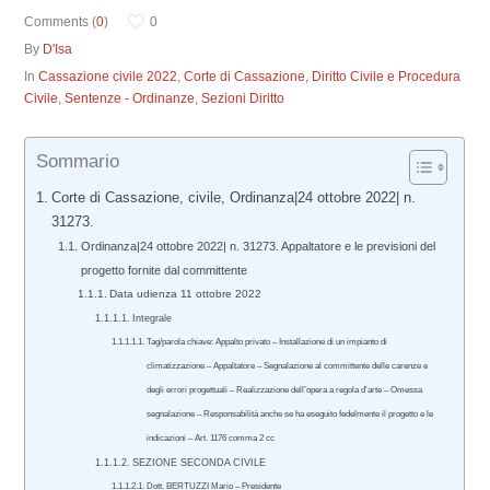
Comments (
0
)
0
By
D'Isa
In
Cassazione civile 2022
,
Corte di Cassazione
,
Diritto Civile e Procedura
Civile
,
Sentenze - Ordinanze
,
Sezioni Diritto
Sommario
Corte di Cassazione, civile, Ordinanza|24 ottobre 2022| n.
31273.
Ordinanza|24 ottobre 2022| n. 31273. Appaltatore e le previsioni del
progetto fornite dal committente
Data udienza 11 ottobre 2022
Integrale
Tag/parola chiave: Appalto privato – Installazione di un impianto di
climatizzazione – Appaltatore – Segnalazione al committente delle carenze e
degli errori progettuali – Realizzazione dell’opera a regola d’arte – Omessa
segnalazione – Responsabilità anche se ha eseguito fedelmente il progetto e le
indicazioni – Art. 1176 comma 2 cc
SEZIONE SECONDA CIVILE
Dott. BERTUZZI Mario – Presidente