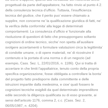
progettuali da parte dell’appaltatore, ha fatto rinvio al punto 4.2.
della consulenza tecnica d’ufficio. Tuttavia, l’insufficienza
tecnica del giudice, che il perito puo’ essere chiamato a
supplire, non concerne ne’ la qualificazione giuridica di fatti, ne’
la verifica della conformita’ alla legge di determinati
comportamenti. La consulenza d’ufficio e’ funzionale alla
risoluzione di questioni di fatto che presuppongano soltanto
cognizioni di ordine tecnico, sicche’ non spetta all’ausiliare
svolgere accertamenti o formulare valutazioni circa la legittimita’
di condotte umane, o di opere materiali, ne’ di ricostruire il
contenuto e la portata di una norma o di un negozio (ad
esempio, Cass. Sez. L, 22/01/2016, n. 1186). Qui si tratta di
accertare in che limiti l’appaltatrice, tenuto conto della propria
specifica organizzazione, fosse obbligata a controllare la bonta’
del progetto fatto predisporre dalla committente e delle
istruzioni impartite dalla medesima, e cioe’ quali fossero le
cognizioni tecniche esigibili da quel determinato imprenditore
edile secondo la diligenza qualificata su di esso gravante, ai
sensi dell’articolo 1176, comma 2, c.c. (Cass. Sez. 2,
06/05/1987, n. 4204).