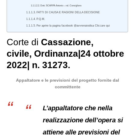
Dott. SCARPA Antonio – rel. Consigliere
FATTI DI CAUSA E RAGIONI DELLA DECISIONE
P.Q.M.
Per aprire la pagina facebook @avvrenatodisa Cliccare qui
Corte di
Cassazione
,
civile
, Ordinanza|24 ottobre
2022| n. 31273.
Appaltatore e le previsioni del progetto fornite dal
committente
L’appaltatore che nella
realizzazione dell’opera si
attiene alle previsioni del