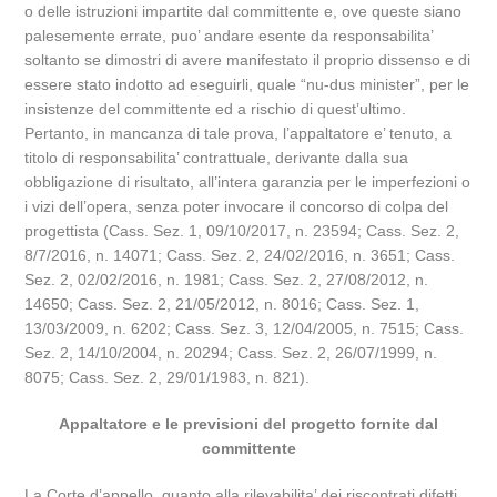
o delle istruzioni impartite dal committente e, ove queste siano
palesemente errate, puo’ andare esente da responsabilita’
soltanto se dimostri di avere manifestato il proprio dissenso e di
essere stato indotto ad eseguirli, quale “nu-dus minister”, per le
insistenze del committente ed a rischio di quest’ultimo.
Pertanto, in mancanza di tale prova, l’appaltatore e’ tenuto, a
titolo di responsabilita’ contrattuale, derivante dalla sua
obbligazione di risultato, all’intera garanzia per le imperfezioni o
i vizi dell’opera, senza poter invocare il concorso di colpa del
progettista (Cass. Sez. 1, 09/10/2017, n. 23594; Cass. Sez. 2,
8/7/2016, n. 14071; Cass. Sez. 2, 24/02/2016, n. 3651; Cass.
Sez. 2, 02/02/2016, n. 1981; Cass. Sez. 2, 27/08/2012, n.
14650; Cass. Sez. 2, 21/05/2012, n. 8016; Cass. Sez. 1,
13/03/2009, n. 6202; Cass. Sez. 3, 12/04/2005, n. 7515; Cass.
Sez. 2, 14/10/2004, n. 20294; Cass. Sez. 2, 26/07/1999, n.
8075; Cass. Sez. 2, 29/01/1983, n. 821).
Appaltatore e le previsioni del progetto fornite dal
committente
La Corte d’appello, quanto alla rilevabilita’ dei riscontrati difetti