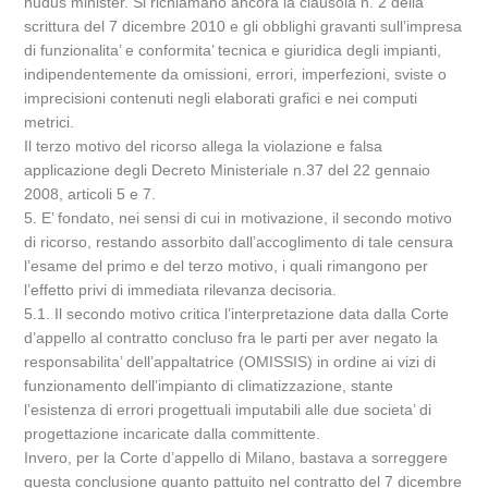
nudus minister. Si richiamano ancora la clausola n. 2 della
scrittura del 7 dicembre 2010 e gli obblighi gravanti sull’impresa
di funzionalita’ e conformita’ tecnica e giuridica degli impianti,
indipendentemente da omissioni, errori, imperfezioni, sviste o
imprecisioni contenuti negli elaborati grafici e nei computi
metrici.
Il terzo motivo del ricorso allega la violazione e falsa
applicazione degli Decreto Ministeriale n.37 del 22 gennaio
2008, articoli 5 e 7.
5. E’ fondato, nei sensi di cui in motivazione, il secondo motivo
di ricorso, restando assorbito dall’accoglimento di tale censura
l’esame del primo e del terzo motivo, i quali rimangono per
l’effetto privi di immediata rilevanza decisoria.
5.1. Il secondo motivo critica l’interpretazione data dalla Corte
d’appello al contratto concluso fra le parti per aver negato la
responsabilita’ dell’appaltatrice (OMISSIS) in ordine ai vizi di
funzionamento dell’impianto di climatizzazione, stante
l’esistenza di errori progettuali imputabili alle due societa’ di
progettazione incaricate dalla committente.
Invero, per la Corte d’appello di Milano, bastava a sorreggere
questa conclusione quanto pattuito nel contratto del 7 dicembre