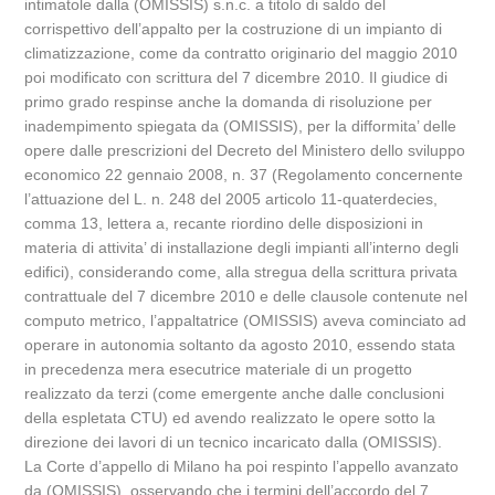
intimatole dalla (OMISSIS) s.n.c. a titolo di saldo del
corrispettivo dell’appalto per la costruzione di un impianto di
climatizzazione, come da contratto originario del maggio 2010
poi modificato con scrittura del 7 dicembre 2010. Il giudice di
primo grado respinse anche la domanda di risoluzione per
inadempimento spiegata da (OMISSIS), per la difformita’ delle
opere dalle prescrizioni del Decreto del Ministero dello sviluppo
economico 22 gennaio 2008, n. 37 (Regolamento concernente
l’attuazione del L. n. 248 del 2005 articolo 11-quaterdecies,
comma 13, lettera a, recante riordino delle disposizioni in
materia di attivita’ di installazione degli impianti all’interno degli
edifici), considerando come, alla stregua della scrittura privata
contrattuale del 7 dicembre 2010 e delle clausole contenute nel
computo metrico, l’appaltatrice (OMISSIS) aveva cominciato ad
operare in autonomia soltanto da agosto 2010, essendo stata
in precedenza mera esecutrice materiale di un progetto
realizzato da terzi (come emergente anche dalle conclusioni
della espletata CTU) ed avendo realizzato le opere sotto la
direzione dei lavori di un tecnico incaricato dalla (OMISSIS).
La Corte d’appello di Milano ha poi respinto l’appello avanzato
da (OMISSIS), osservando che i termini dell’accordo del 7