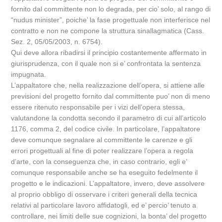
fornito dal committente non lo degrada, per cio’ solo, al rango di
“nudus minister”, poiche’ la fase progettuale non interferisce nel
contratto e non ne compone la struttura sinallagmatica (Cass.
Sez. 2, 05/05/2003, n. 6754).
Qui deve allora ribadirsi il principio costantemente affermato in
giurisprudenza, con il quale non si e’ confrontata la sentenza
impugnata.
L’appaltatore che, nella realizzazione dell’opera, si attiene alle
previsioni del progetto fornito dal committente puo’ non di meno
essere ritenuto responsabile per i vizi dell’opera stessa,
valutandone la condotta secondo il parametro di cui all’articolo
1176, comma 2, del codice civile. In particolare, l’appaltatore
deve comunque segnalare al committente le carenze e gli
errori progettuali al fine di poter realizzare l’opera a regola
d’arte, con la conseguenza che, in caso contrario, egli e’
comunque responsabile anche se ha eseguito fedelmente il
progetto e le indicazioni. L’appaltatore, invero, deve assolvere
al proprio obbligo di osservare i criteri generali della tecnica
relativi al particolare lavoro affidatogli, ed e’ percio’ tenuto a
controllare, nei limiti delle sue cognizioni, la bonta’ del progetto