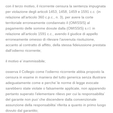
con il terzo motivo, il ricorrente censura la sentenza impugnata
per violazione degli articoli 1453, 1458, 1459 e 1591 c.c. (in
relazione all’articolo 360 c.p.c., n. 3), per avere la corte
territoriale erroneamente condannato il (OMISSIS) al
pagamento delle somme dovute dalla (OMISSIS) s.r.l. in
relazione all’articolo 1591 c.c., avendo il giudice di appello
erroneamente omesso di rilevare l’avvenuta risoluzione,
accanto al contratto di affitto, della stessa fideiussione prestata
dall’odierno ricorrente;
il motivo e’ inammissibile;
osserva il Collegio come l’odierno ricorrente abbia proposto la
censura in esame in maniera del tutto generica senza illustrare
adeguatamente come e perche’ le norme di legge evocate
sarebbero state violate o falsamente applicate, non apparendo
pertanto superato l’elementare rilievo per cui la responsabilita’
del garante non puo’ che discendere dalla convenzionale
assunzione della responsabilita’ riferita a quanto in primo luogo
dovuto dal garantito;