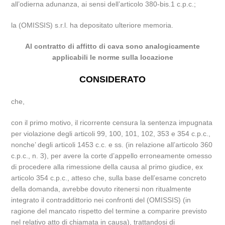
all’odierna adunanza, ai sensi dell’articolo 380-bis.1 c.p.c.;
la (OMISSIS) s.r.l. ha depositato ulteriore memoria.
Al contratto di affitto di cava sono analogicamente
applicabili le norme sulla locazione
CONSIDERATO
che,
con il primo motivo, il ricorrente censura la sentenza impugnata
per violazione degli articoli 99, 100, 101, 102, 353 e 354 c.p.c.,
nonche’ degli articoli 1453 c.c. e ss. (in relazione all’articolo 360
c.p.c., n. 3), per avere la corte d’appello erroneamente omesso
di procedere alla rimessione della causa al primo giudice, ex
articolo 354 c.p.c., atteso che, sulla base dell’esame concreto
della domanda, avrebbe dovuto ritenersi non ritualmente
integrato il contraddittorio nei confronti del (OMISSIS) (in
ragione del mancato rispetto del termine a comparire previsto
nel relativo atto di chiamata in causa), trattandosi di