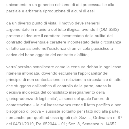
unicamente a un generico richiamo di atti processuali e alla
parziale e arbitraria riproduzione di alcuni di essi;
da un diverso punto di vista, il motivo deve ritenersi
argomentato in maniera del tutto illogica, avendo il (OMISSIS)
preteso di dedurre il carattere incontestato della nullita’ del
contratto dall’eventuale carattere incontestato della circostanza
di fatto consistente nell’esistenza di un vincolo paesistico a
carico del bene oggetto del contratto d’affitto;
varra’ peraltro sottolineare come la censura debba in ogni caso
ritenersi infondata, dovendo escludersi l’applicabilita’ del
principio di non contestazione in relazione a circostanze di fatto
che sfuggono dall’ambito di controllo della parte, attesa la
decisiva incidenza del consolidato insegnamento della
giurisprudenza di legittimita’, ai sensi del quale l’onere di
contestazione – la cui inosservanza rende il fatto pacifico e non
bisognoso di prova – sussiste soltanto per i fatti noti alla parte,
non anche per quelli ad essa ignoti (cfr. Sez. L, Ordinanza n. 87
del 04/01/2019, Rv. 652044 – 01; Sez. 3, Sentenza n. 14652