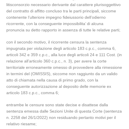
litisconsorzio necessario derivante dal carattere plurisoggettivo
del contratto di affitto concluso tra le parti principali, siccome
contenente l’ulteriore impegno fideiussorio dell’odierno
ricorrente, con la conseguente impossibilita’ di alcuna
pronuncia su detto rapporto in assenza di tutte le relative parti;
con il secondo motivo, il ricorrente censura la sentenza
impugnata per violazione degli articolo 183 c.p.c., comma 6,
articoli 342 e 359 c.p.c., alla luce degli articoli 24 e 111 Cost. (in
relazione all’articolo 360 c.p.c., n. 3), per avere la corte
territoriale erroneamente omesso di provvedere alla rimessione
in termini del (OMISSIS), siccome non raggiunto da un valido
atto di chiamata nella causa di primo grado, con la
conseguente autorizzazione al deposito delle memorie ex
articolo 183 c.p.c., comma 6;
entrambe le censure sono state decise e disattese dalla
sentenza emessa dalle Sezioni Unite di questa Corte (sentenza
n. 2258 del 26/1/2022) non residuando pertanto motivi per il
relativo riesame;