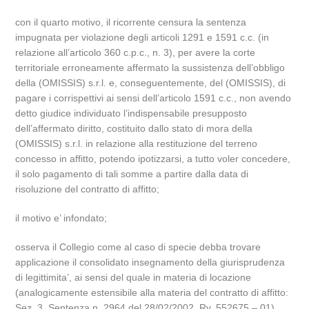
con il quarto motivo, il ricorrente censura la sentenza
impugnata per violazione degli articoli 1291 e 1591 c.c. (in
relazione all’articolo 360 c.p.c., n. 3), per avere la corte
territoriale erroneamente affermato la sussistenza dell’obbligo
della (OMISSIS) s.r.l. e, conseguentemente, del (OMISSIS), di
pagare i corrispettivi ai sensi dell’articolo 1591 c.c., non avendo
detto giudice individuato l’indispensabile presupposto
dell’affermato diritto, costituito dallo stato di mora della
(OMISSIS) s.r.l. in relazione alla restituzione del terreno
concesso in affitto, potendo ipotizzarsi, a tutto voler concedere,
il solo pagamento di tali somme a partire dalla data di
risoluzione del contratto di affitto;
il motivo e’ infondato;
osserva il Collegio come al caso di specie debba trovare
applicazione il consolidato insegnamento della giurisprudenza
di legittimita’, ai sensi del quale in materia di locazione
(analogicamente estensibile alla materia del contratto di affitto:
Sez. 3, Sentenza n. 2964 del 28/02/2002, Rv. 552675 – 01),