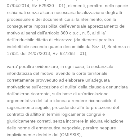
07/04/2014, Rv. 629830 – 01); elementi, peraltro, nella specie
richiamati senza alcuna necessaria localizzazione degli atti
processuale e dei documenti cui si fa riferimento, con la
conseguente impossibilita’ dell’eventuale apprezzamento del
motivo ai sensi dell’articolo 360 c.p.c., n. 5, al di la’
dell’irriducibile difetto di chiarezza (da ritenersi peraltro
indefettibile secondo quanto desumibile da Sez. U, Sentenza n.
17931 del 24/07/2013, Rv. 627268 – 01);
varra’ peraltro evidenziare, in ogni caso, la sostanziale
infondatezza del motivo, avendo la corte territoriale
correttamente provveduto ad elaborare un’adeguata
motivazione sull’eccezione di nullita’ della clausola denunciata
dall’odierno ricorrente, sulla base di un’articolazione
argomentativa del tutto idonea a rendere riconoscibile il
ragionamento seguito, procedendo all’interpretazione del
contratto di affitto in termini logicamente congrui e
giuridicamente corretti, senza incorrere in alcuna violazione
delle norme di ermeneutica negoziale, peraltro neppure
implicitamente dedotte dal (OMISSIS);