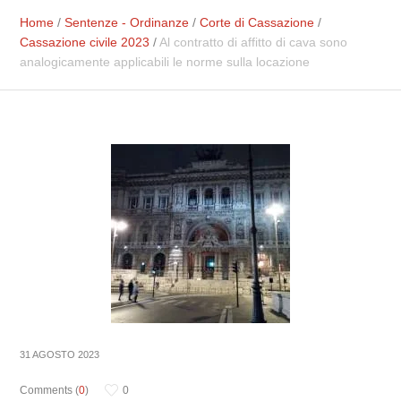
Home
/
Sentenze - Ordinanze
/
Corte di Cassazione
/
Cassazione civile 2023
/
Al contratto di affitto di cava sono
analogicamente applicabili le norme sulla locazione
31 AGOSTO 2023
Comments (
0
)
0