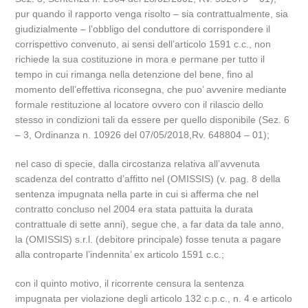
pur quando il rapporto venga risolto – sia contrattualmente, sia
giudizialmente – l’obbligo del conduttore di corrispondere il
corrispettivo convenuto, ai sensi dell’articolo 1591 c.c., non
richiede la sua costituzione in mora e permane per tutto il
tempo in cui rimanga nella detenzione del bene, fino al
momento dell’effettiva riconsegna, che puo’ avvenire mediante
formale restituzione al locatore ovvero con il rilascio dello
stesso in condizioni tali da essere per quello disponibile (Sez. 6
– 3, Ordinanza n. 10926 del 07/05/2018,Rv. 648804 – 01);
nel caso di specie, dalla circostanza relativa all’avvenuta
scadenza del contratto d’affitto nel (OMISSIS) (v. pag. 8 della
sentenza impugnata nella parte in cui si afferma che nel
contratto concluso nel 2004 era stata pattuita la durata
contrattuale di sette anni), segue che, a far data da tale anno,
la (OMISSIS) s.r.l. (debitore principale) fosse tenuta a pagare
alla controparte l’indennita’ ex articolo 1591 c.c.;
con il quinto motivo, il ricorrente censura la sentenza
impugnata per violazione degli articolo 132 c.p.c., n. 4 e articolo