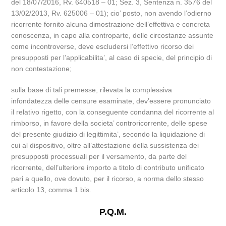
del 18/07/2016, Rv. 640518 – 01; Sez. 3, Sentenza n. 3576 del
13/02/2013, Rv. 625006 – 01); cio’ posto, non avendo l’odierno
ricorrente fornito alcuna dimostrazione dell’effettiva e concreta
conoscenza, in capo alla controparte, delle circostanze assunte
come incontroverse, deve escludersi l’effettivo ricorso dei
presupposti per l’applicabilita’, al caso di specie, del principio di
non contestazione;
sulla base di tali premesse, rilevata la complessiva
infondatezza delle censure esaminate, dev’essere pronunciato
il relativo rigetto, con la conseguente condanna del ricorrente al
rimborso, in favore della societa’ controricorrente, delle spese
del presente giudizio di legittimita’, secondo la liquidazione di
cui al dispositivo, oltre all’attestazione della sussistenza dei
presupposti processuali per il versamento, da parte del
ricorrente, dell’ulteriore importo a titolo di contributo unificato
pari a quello, ove dovuto, per il ricorso, a norma dello stesso
articolo 13, comma 1 bis.
P.Q.M.