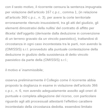
con il sesto motivo, il ricorrente censura la sentenza impugnata
per violazione dell’articolo 167 c.p.c., comma 1, (in relazione
all’articolo 360 c.p.c., n. 3), per avere la corte territoriale
erroneamente ritenuto insussistenti, tra gli atti del giudizio, gli
elementi dimostrativi della nullita’ del contratto di affitto per
illiceita’ dell’oggetto (derivante dalla deduzione in convenzione
di un terreno gravato da un vincolo paesistico), trattandosi di
circostanza in ogni caso incontestata tra le parti, non avendo la
(OMISSIS) s.r.l. provveduto alla puntuale contestazione della
deduzione in giudizio della sussistenza di detto vincolo
paesistico da parte della (OMISSIS) s.r.l.;
il motivo e’ inammissibile;
osserva preliminarmente il Collegio come il ricorrente abbia
proposto la doglianza in esame in violazione dell’articolo 366
c.p.c., n. 6, non avendo adeguatamente assolto agli oneri di
puntuale e completa allegazione del ricorso, con particolare
riguardo agli atti processuali attestanti l’effettivo carattere
incontestato della circostanza dedotta, essendosi limitato