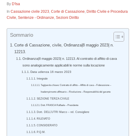
By
D'Isa
In
Cassazione civile 2023
,
Corte di Cassazione
,
Diritto Civile e Procedura
Civile
,
Sentenze - Ordinanze
,
Sezioni Diritto
Sommario
Corte di Cassazione, civile, Ordinanza|8 maggio 2023| n.
12213.
Ordinanza|8 maggio 2023| n. 12213. Al contratto di affitto di cava
sono analogicamente applicabili le norme sulla locazione
Data udienza 16 marzo 2023
Integrale
Tag/parola chiave: Contratto di affitto – Affitto di cava – Fideiussione –
Inadempimento affittuario – Risoluzione – Responsabilità del garante
SEZIONE TERZA CIVILE
Dott. FRASCA Raffaele – Presidente
Dott. DELL’UTRI Marco – rel. Consigliere
RILEVATO
CONSIDERATO
P.Q.M.