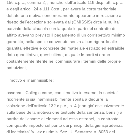
156 c.p.c., comma 2, , nonche’ dell’articolo 118 disp. att. c.p.c.
e degli articoli 24 e 111 Cost., per avere la corte territoriale
dettato una motivazione meramente apparente in relazione al
rigetto dell’eccezione sollevata dal (OMISSIS) circa la nullita’
parziale della clausola con la quale le parti del contratto di
affitto avevano previsto il pagamento di un corrispettivo minimo
garantito, nella specie convenuto senza alcun riguardo alle
quantita’ effettive e concrete del materiale estratto ed estraibile:
dato quantitativo, quest’ultimo, al quale le parti si erano
costantemente riferite nel commisurare i termini delle proprie
pattuizioni;
il motivo e’ inammissibile;
osserva il Collegio come, con il motivo in esame, la societa’
ricorrente si sia inammissibilmente spinta a dedurre la
violazione dell’articolo 132 c.p.c., n. 4 (non gia’ esclusivamente
sulla base della motivazione testuale della sentenza, bensi’) a
partire dall’esame di elementi ad essa estranei, in contrasto
con quanto imposto sul punto dai principi della giurisprudenza
di legittimita’ (v., ex plurimis, Sez. U, Sentenza n. 8053 del