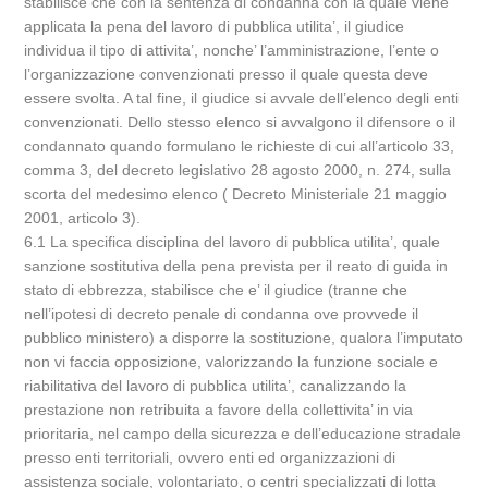
stabilisce che con la sentenza di condanna con la quale viene
applicata la pena del lavoro di pubblica utilita’, il giudice
individua il tipo di attivita’, nonche’ l’amministrazione, l’ente o
l’organizzazione convenzionati presso il quale questa deve
essere svolta. A tal fine, il giudice si avvale dell’elenco degli enti
convenzionati. Dello stesso elenco si avvalgono il difensore o il
condannato quando formulano le richieste di cui all’articolo 33,
comma 3, del decreto legislativo 28 agosto 2000, n. 274, sulla
scorta del medesimo elenco ( Decreto Ministeriale 21 maggio
2001, articolo 3).
6.1 La specifica disciplina del lavoro di pubblica utilita’, quale
sanzione sostitutiva della pena prevista per il reato di guida in
stato di ebbrezza, stabilisce che e’ il giudice (tranne che
nell’ipotesi di decreto penale di condanna ove provvede il
pubblico ministero) a disporre la sostituzione, qualora l’imputato
non vi faccia opposizione, valorizzando la funzione sociale e
riabilitativa del lavoro di pubblica utilita’, canalizzando la
prestazione non retribuita a favore della collettivita’ in via
prioritaria, nel campo della sicurezza e dell’educazione stradale
presso enti territoriali, ovvero enti ed organizzazioni di
assistenza sociale, volontariato, o centri specializzati di lotta