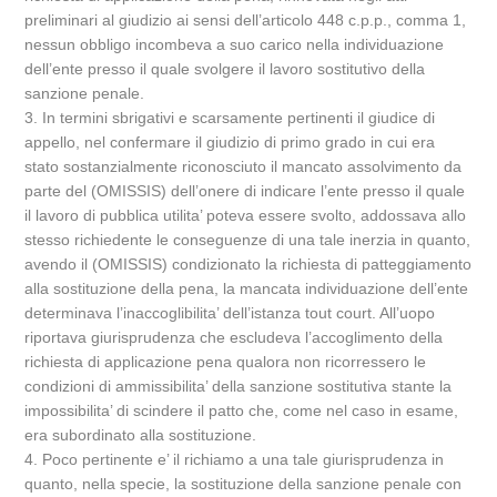
preliminari al giudizio ai sensi dell’articolo 448 c.p.p., comma 1,
nessun obbligo incombeva a suo carico nella individuazione
dell’ente presso il quale svolgere il lavoro sostitutivo della
sanzione penale.
3. In termini sbrigativi e scarsamente pertinenti il giudice di
appello, nel confermare il giudizio di primo grado in cui era
stato sostanzialmente riconosciuto il mancato assolvimento da
parte del (OMISSIS) dell’onere di indicare l’ente presso il quale
il lavoro di pubblica utilita’ poteva essere svolto, addossava allo
stesso richiedente le conseguenze di una tale inerzia in quanto,
avendo il (OMISSIS) condizionato la richiesta di patteggiamento
alla sostituzione della pena, la mancata individuazione dell’ente
determinava l’inaccoglibilita’ dell’istanza tout court. All’uopo
riportava giurisprudenza che escludeva l’accoglimento della
richiesta di applicazione pena qualora non ricorressero le
condizioni di ammissibilita’ della sanzione sostitutiva stante la
impossibilita’ di scindere il patto che, come nel caso in esame,
era subordinato alla sostituzione.
4. Poco pertinente e’ il richiamo a una tale giurisprudenza in
quanto, nella specie, la sostituzione della sanzione penale con