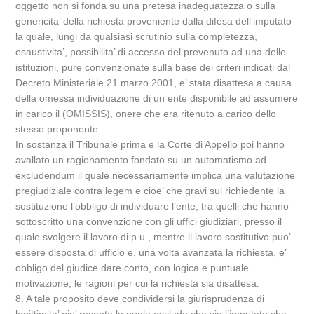
oggetto non si fonda su una pretesa inadeguatezza o sulla
genericita’ della richiesta proveniente dalla difesa dell’imputato
la quale, lungi da qualsiasi scrutinio sulla completezza,
esaustivita’, possibilita’ di accesso del prevenuto ad una delle
istituzioni, pure convenzionate sulla base dei criteri indicati dal
Decreto Ministeriale 21 marzo 2001, e’ stata disattesa a causa
della omessa individuazione di un ente disponibile ad assumere
in carico il (OMISSIS), onere che era ritenuto a carico dello
stesso proponente.
In sostanza il Tribunale prima e la Corte di Appello poi hanno
avallato un ragionamento fondato su un automatismo ad
excludendum il quale necessariamente implica una valutazione
pregiudiziale contra legem e cioe’ che gravi sul richiedente la
sostituzione l’obbligo di individuare l’ente, tra quelli che hanno
sottoscritto una convenzione con gli uffici giudiziari, presso il
quale svolgere il lavoro di p.u., mentre il lavoro sostitutivo puo’
essere disposta di ufficio e, una volta avanzata la richiesta, e’
obbligo del giudice dare conto, con logica e puntuale
motivazione, le ragioni per cui la richiesta sia disattesa.
8. A tale proposito deve condividersi la giurisprudenza di