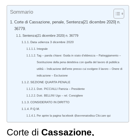
Sommario
Corte di Cassazione, penale, Sentenza|21 dicembre 2020| n.
36779.
Sentenza|21 dicembre 2020| n. 36779
Data udienza 3 dicembre 2020
Integrale
Tag – parola chiave: Guida in stato d’ebbrezza – Patteggiamento –
Sostituzione della pena detebtiva con quella del lavoro di pubblica
utilità – Indicazione dell’ente presso cui svolgere il lavoro – Onere di
indicazione – Esclusione
SEZIONE QUARTA PENALE
Dott. PICCIALLI Patrizia – Presidente
Dott. BELLINI Ugo – rel. Consigliere
CONSIDERATO IN DIRITTO
P.Q.M.
Per aprire la pagina facebook @avvrenatodisa Cliccare qui
Corte di
Cassazione,