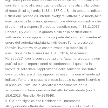
legittimita’ piu’ recente la quale esclude che sia l’imputato che,
con riferimento alla sostituzione della pena relativa alla ipotesi
di reato di cui agli articoli 186 e 187 C.d.S., sia tenuto a indicare
l’istituzione presso cui intende svolgere l’attivita’ e le modalita’ di
esecuzione della misura, gravando tale obbligo sul giudice che
si determini a disporre il predetto beneficio (sez.4, 15.11.2016,
Panerai, Rv.268693), in quanto ai fini della sostituzione e’
sufficiente la non opposizione da parte dell’imputato, mentre e’
onere dell’autorita’ giudiziaria individuare l’ente presso cui
l’attivita’ lavorativa deve essere svolta e le modalita’ di
esecuzione della misura (sez.1, 4.5.2016, Moscariello,
Rb.268551), con la conseguenza che l’autorita’ giudiziaria non
puo’ sul punto imporre oneri al condannato, il quale ha la
facolta’ di sollecitare l’applicazione della sanzione sostitutiva,
ovvero dichiarare di non opporsi ad essa, ma non e’ tenuto ad
indicare l’ente o la struttura presso la quale svolgere il servizio
di pubblica utilita’, ne’ di avviare il procedimento per lo
svolgimento in fase esecutiva dell’attivita’ individuata (sez.1,
18.6.2015, Rosiello, Rv.264546).
9. Cio’ non significa che il richiedente, interessato
all’opportunita’ offerta dal procedimento di cui all’articolo 186