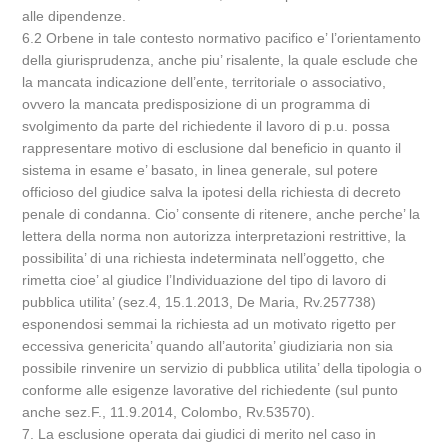
alle dipendenze.
6.2 Orbene in tale contesto normativo pacifico e’ l’orientamento
della giurisprudenza, anche piu’ risalente, la quale esclude che
la mancata indicazione dell’ente, territoriale o associativo,
ovvero la mancata predisposizione di un programma di
svolgimento da parte del richiedente il lavoro di p.u. possa
rappresentare motivo di esclusione dal beneficio in quanto il
sistema in esame e’ basato, in linea generale, sul potere
officioso del giudice salva la ipotesi della richiesta di decreto
penale di condanna. Cio’ consente di ritenere, anche perche’ la
lettera della norma non autorizza interpretazioni restrittive, la
possibilita’ di una richiesta indeterminata nell’oggetto, che
rimetta cioe’ al giudice l’Individuazione del tipo di lavoro di
pubblica utilita’ (sez.4, 15.1.2013, De Maria, Rv.257738)
esponendosi semmai la richiesta ad un motivato rigetto per
eccessiva genericita’ quando all’autorita’ giudiziaria non sia
possibile rinvenire un servizio di pubblica utilita’ della tipologia o
conforme alle esigenze lavorative del richiedente (sul punto
anche sez.F., 11.9.2014, Colombo, Rv.53570).
7. La esclusione operata dai giudici di merito nel caso in