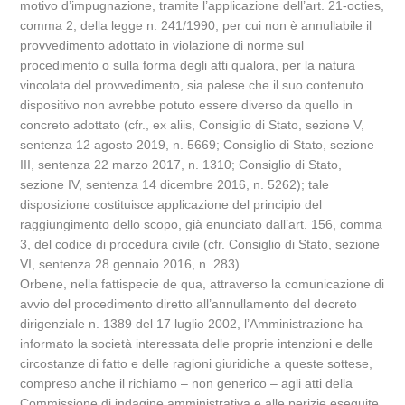
motivo d’impugnazione, tramite l’applicazione dell’art. 21-octies,
comma 2, della legge n. 241/1990, per cui non è annullabile il
provvedimento adottato in violazione di norme sul
procedimento o sulla forma degli atti qualora, per la natura
vincolata del provvedimento, sia palese che il suo contenuto
dispositivo non avrebbe potuto essere diverso da quello in
concreto adottato (cfr., ex aliis, Consiglio di Stato, sezione V,
sentenza 12 agosto 2019, n. 5669; Consiglio di Stato, sezione
III, sentenza 22 marzo 2017, n. 1310; Consiglio di Stato,
sezione IV, sentenza 14 dicembre 2016, n. 5262); tale
disposizione costituisce applicazione del principio del
raggiungimento dello scopo, già enunciato dall’art. 156, comma
3, del codice di procedura civile (cfr. Consiglio di Stato, sezione
VI, sentenza 28 gennaio 2016, n. 283).
Orbene, nella fattispecie de qua, attraverso la comunicazione di
avvio del procedimento diretto all’annullamento del decreto
dirigenziale n. 1389 del 17 luglio 2002, l’Amministrazione ha
informato la società interessata delle proprie intenzioni e delle
circostanze di fatto e delle ragioni giuridiche a queste sottese,
compreso anche il richiamo – non generico – agli atti della
Commissione di indagine amministrativa e alle perizie eseguite