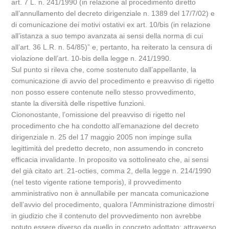
art. 7 L. n. 241/1990 (in relazione al procedimento diretto
all’annullamento del decreto dirigenziale n. 1389 del 17/7/02) e
di comunicazione dei motivi ostativi ex art. 10/bis (in relazione
all’istanza a suo tempo avanzata ai sensi della norma di cui
all’art. 36 L.R. n. 54/85)” e, pertanto, ha reiterato la censura di
violazione dell’art. 10-bis della legge n. 241/1990.
Sul punto si rileva che, come sostenuto dall’appellante, la
comunicazione di avvio del procedimento e preavviso di rigetto
non posso essere contenute nello stesso provvedimento,
stante la diversità delle rispettive funzioni.
Ciononostante, l’omissione del preavviso di rigetto nel
procedimento che ha condotto all’emanazione del decreto
dirigenziale n. 25 del 17 maggio 2005 non impinge sulla
legittimità del predetto decreto, non assumendo in concreto
efficacia invalidante. In proposito va sottolineato che, ai sensi
del già citato art. 21-octies, comma 2, della legge n. 214/1990
(nel testo vigente ratione temporis), il provvedimento
amministrativo non è annullabile per mancata comunicazione
dell’avvio del procedimento, qualora l’Amministrazione dimostri
in giudizio che il contenuto del provvedimento non avrebbe
potuto essere diverso da quello in concreto adottato; attraverso