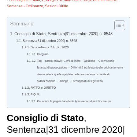
In
Consiglio di Stato
,
Consiglio di Stato 2020
,
Diritto Amministrativo
,
Sentenze - Ordinanze
,
Sezioni Diritto
Sommario
Consiglio di Stato, Sentenza|31 dicembre 2020| n. 8548.
Sentenza|31 dicembre 2020| n. 8548
Data udienza 7 luglio 2020
Integrale
Tag – parola chiave: Cave di inerti – Gestione – Coltivazione –
Istanza di prosecuzione – Difformità tra le particelle originariamente
denunciate e quelle riportate nella successiva richiesta di
autorizzazione – Diniego – Presupposti di legittimità
FATTO e DIRITTO
P.Q.M.
Per aprire la pagina facebook @avvrenatodisa Cliccare qui
Consiglio di Stato
,
Sentenza|31 dicembre 2020|