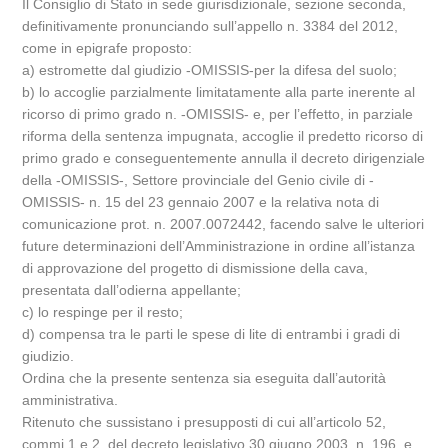
Il Consiglio di Stato in sede giurisdizionale, sezione seconda,
definitivamente pronunciando sull’appello n. 3384 del 2012,
come in epigrafe proposto:
a) estromette dal giudizio -OMISSIS-per la difesa del suolo;
b) lo accoglie parzialmente limitatamente alla parte inerente al
ricorso di primo grado n. -OMISSIS- e, per l’effetto, in parziale
riforma della sentenza impugnata, accoglie il predetto ricorso di
primo grado e conseguentemente annulla il decreto dirigenziale
della -OMISSIS-, Settore provinciale del Genio civile di -
OMISSIS- n. 15 del 23 gennaio 2007 e la relativa nota di
comunicazione prot. n. 2007.0072442, facendo salve le ulteriori
future determinazioni dell’Amministrazione in ordine all’istanza
di approvazione del progetto di dismissione della cava,
presentata dall’odierna appellante;
c) lo respinge per il resto;
d) compensa tra le parti le spese di lite di entrambi i gradi di
giudizio.
Ordina che la presente sentenza sia eseguita dall’autorità
amministrativa.
Ritenuto che sussistano i presupposti di cui all’articolo 52,
commi 1 e 2, del decreto legislativo 30 giugno 2003, n. 196, e