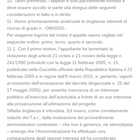
10. Tanto premesso, l’appello è solo parzialmente fondato e
deve essere accolto in parte alla stregua delle seguenti
considerazioni in fatto e in diritto.
11. Vanno prioritariamente analizzate le doglianze attinenti al
ricorso di grado n. -OMISSIS-.
Per esigenze logiche tali motivi d’appello vanno vagliati nel
seguente ordine: primo, terzo, quarto e secondo.
11.1. Con il primo motivo, l’appellante ha lamentato la
violazione degli articoli 21-octies e 21-novies della legge n.
241/1990 (introdotti con la legge 11 febbraio 2005, n. 15,
pubblicata nella Gazzetta ufficiale della Repubblica Italiana il 21
febbraio 2005 e in vigore dall’8 marzo 2015, e, pertanto, vigenti
al momento dell’emanazione del decreto dirigenziale n. 25 del
17 maggio 2005), per asserita mancanza di un interesse
pubblico all’esercizio dell’autotutela a fronte di un suo interesse
alla prosecuzione all’ultimazione del progetto.
Siffatta doglianza è infondata. Ed invero, come correttamente
statuito dal T.a.r., dalla motivazione del provvedimento
amministrativo contestato – che non è generica, né stereotipata
– emerge che l’Amministrazione ha effettuato una
comparazione degli opposti interessi ed ha considerato