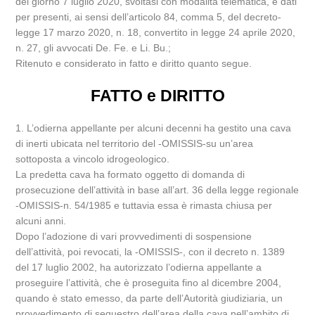
del giorno 7 luglio 2020, svoltasi con modalità telematica, e dati
per presenti, ai sensi dell’articolo 84, comma 5, del decreto-
legge 17 marzo 2020, n. 18, convertito in legge 24 aprile 2020,
n. 27, gli avvocati De. Fe. e Li. Bu.;
Ritenuto e considerato in fatto e diritto quanto segue.
FATTO e DIRITTO
1. L’odierna appellante per alcuni decenni ha gestito una cava
di inerti ubicata nel territorio del -OMISSIS-su un’area
sottoposta a vincolo idrogeologico.
La predetta cava ha formato oggetto di domanda di
prosecuzione dell’attività in base all’art. 36 della legge regionale
-OMISSIS-n. 54/1985 e tuttavia essa è rimasta chiusa per
alcuni anni.
Dopo l’adozione di vari provvedimenti di sospensione
dell’attività, poi revocati, la -OMISSIS-, con il decreto n. 1389
del 17 luglio 2002, ha autorizzato l’odierna appellante a
proseguire l’attività, che è proseguita fino al dicembre 2004,
quando è stato emesso, da parte dell’Autorità giudiziaria, un
provvedimento di sequestro dell’area della cava nell’ambito di