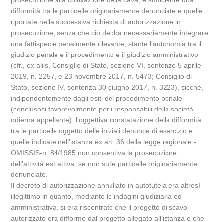
prosecuzione alla coltivazione della cava, è sufficiente una
difformità tra le particelle originariamente denunciate e quelle
riportate nella successiva richiesta di autorizzazione in
prosecuzione, senza che ciò debba necessariamente integrare
una fattispecie penalmente rilevante, stante l’autonomia tra il
giudizio penale e il procedimento e il giudizio amministrativo
(cfr., ex aliis, Consiglio di Stato, sezione VI, sentenze 5 aprile
2019, n. 2257, e 23 novembre 2017, n. 5473; Consiglio di
Stato, sezione IV, sentenza 30 giugno 2017, n. 3223), sicché,
indipendentemente dagli esiti del procedimento penale
(conclusosi favorevolmente per i responsabili della società
odierna appellante), l’oggettiva constatazione della difformità
tra le particelle oggetto delle iniziali denunce di esercizio e
quelle indicate nell’istanza ex art. 36 della legge regionale -
OMISSIS-n. 84/1985 non consentiva la prosecuzione
dell’attività estrattiva, se non sulle particelle originariamente
denunciate.
Il decreto di autorizzazione annullato in autotutela era altresì
illegittimo in quanto, mediante le indagini giudiziaria ed
amministrativa, si era riscontrato che il progetto di scavo
autorizzato era difforme dal progetto allegato all’istanza e che