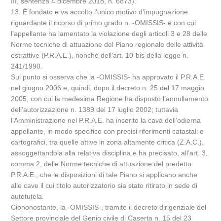
III, sentenza 4 dicembre 2018, n. 6873).
13. È fondato e va accolto l’unico motivo d’impugnazione
riguardante il ricorso di primo grado n. -OMISSIS- e con cui
l’appellante ha lamentato la violazione degli articoli 3 e 28 delle
Norme tecniche di attuazione del Piano regionale delle attività
estrattive (P.R.A.E.), nonché dell’art. 10-bis della legge n.
241/1990.
Sul punto si osserva che la -OMISSIS- ha approvato il P.R.A.E.
nel giugno 2006 e, quindi, dopo il decreto n. 25 del 17 maggio
2005, con cui la medesima Regione ha disposto l’annullamento
dell’autorizzazione n. 1389 del 17 luglio 2002; tuttavia
l’Amministrazione nel P.R.A.E. ha inserito la cava dell’odierna
appellante, in modo specifico con precisi riferimenti catastali e
cartografici, tra quelle attive in zona altamente critica (Z.A.C.),
assoggettandola alla relativa disciplina e ha precisato, all’art. 3,
comma 2, delle Norme tecniche di attuazione del predetto
P.R.A.E., che le disposizioni di tale Piano si applicano anche
alle cave il cui titolo autorizzatorio sia stato ritirato in sede di
autotutela.
Ciononostante, la -OMISSIS-, tramite il decreto dirigenziale del
Settore provinciale del Genio civile di Caserta n. 15 del 23