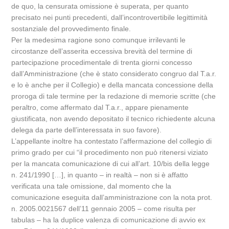
de quo, la censurata omissione è superata, per quanto
precisato nei punti precedenti, dall’incontrovertibile legittimità
sostanziale del provvedimento finale.
Per la medesima ragione sono comunque irrilevanti le
circostanze dell’asserita eccessiva brevità del termine di
partecipazione procedimentale di trenta giorni concesso
dall’Amministrazione (che è stato considerato congruo dal T.a.r.
e lo è anche per il Collegio) e della mancata concessione della
proroga di tale termine per la redazione di memorie scritte (che
peraltro, come affermato dal T.a.r., appare pienamente
giustificata, non avendo depositato il tecnico richiedente alcuna
delega da parte dell’interessata in suo favore).
L’appellante inoltre ha contestato l’affermazione del collegio di
primo grado per cui “il procedimento non può ritenersi viziato
per la mancata comunicazione di cui all’art. 10/bis della legge
n. 241/1990 […], in quanto – in realtà – non si è affatto
verificata una tale omissione, dal momento che la
comunicazione eseguita dall’amministrazione con la nota prot.
n. 2005.0021567 dell’11 gennaio 2005 – come risulta per
tabulas – ha la duplice valenza di comunicazione di avvio ex