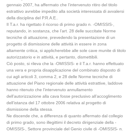
gennaio 2007, ha affermato che l’intervenuto ritiro del titolo
estrattivo avrebbe impedito alla società interessata di avvalersi
della disciplina del P.R.A.E..
Il T.a.r. ha rigettato il ricorso di primo grado n. -OMISSIS-,
reputando, in sostanza, che l’art. 28 delle succitate Norme
tecniche di attuazione, prevedendo la presentazione di un
progetto di dismissione delle attività in essere in zona
altamente critica, si applicherebbe alle sole cave munite di titolo
autorizzatorio e in attività, e pertanto, dismettibili.
Ciò posto, si rileva che la -OMISSIS- e il T.a.r. hanno effettuato
una vera e propria disapplicazione del combinato disposto di
cui agli articoli 3, comma 2, e 28 delle Norme tecniche di
attuazione del Piano regionale delle attività estrattive, laddove
hanno ritenuto che l’intervenuto annullamento
dell’autorizzazione alla cava fosse preclusivo all’accoglimento
dell’istanza del 17 ottobre 2006 relativa al progetto di
dismissione della stessa.
Ne discende che, a differenza di quanto affermato dal collegio
di primo grado, sono illegittimi il decreto dirigenziale della -
OMISSIS-, Settore provinciale del Genio civile di -OMISSIS- n.