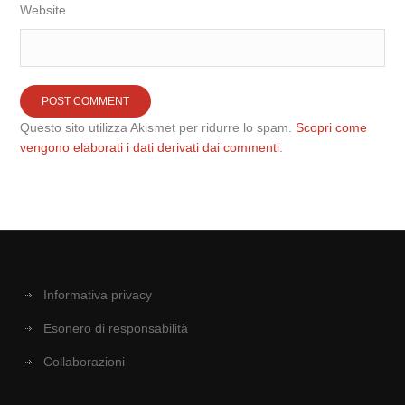
Website
Questo sito utilizza Akismet per ridurre lo spam.
Scopri come
vengono elaborati i dati derivati dai commenti
.
Informativa privacy
Esonero di responsabilità
Collaborazioni