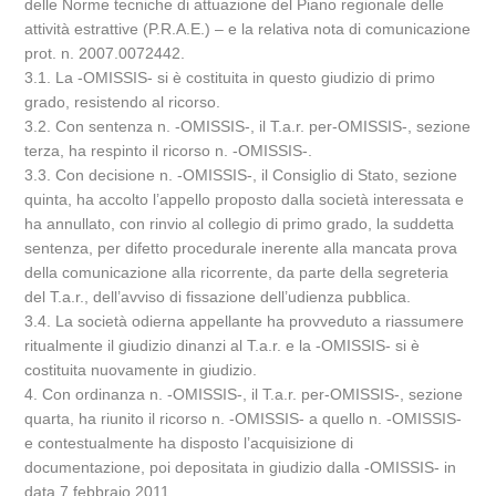
delle Norme tecniche di attuazione del Piano regionale delle
attività estrattive (P.R.A.E.) – e la relativa nota di comunicazione
prot. n. 2007.0072442.
3.1. La -OMISSIS- si è costituita in questo giudizio di primo
grado, resistendo al ricorso.
3.2. Con sentenza n. -OMISSIS-, il T.a.r. per-OMISSIS-, sezione
terza, ha respinto il ricorso n. -OMISSIS-.
3.3. Con decisione n. -OMISSIS-, il Consiglio di Stato, sezione
quinta, ha accolto l’appello proposto dalla società interessata e
ha annullato, con rinvio al collegio di primo grado, la suddetta
sentenza, per difetto procedurale inerente alla mancata prova
della comunicazione alla ricorrente, da parte della segreteria
del T.a.r., dell’avviso di fissazione dell’udienza pubblica.
3.4. La società odierna appellante ha provveduto a riassumere
ritualmente il giudizio dinanzi al T.a.r. e la -OMISSIS- si è
costituita nuovamente in giudizio.
4. Con ordinanza n. -OMISSIS-, il T.a.r. per-OMISSIS-, sezione
quarta, ha riunito il ricorso n. -OMISSIS- a quello n. -OMISSIS-
e contestualmente ha disposto l’acquisizione di
documentazione, poi depositata in giudizio dalla -OMISSIS- in
data 7 febbraio 2011.