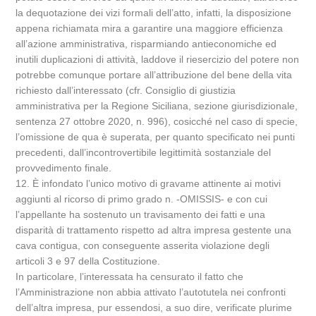
la dequotazione dei vizi formali dell’atto, infatti, la disposizione
appena richiamata mira a garantire una maggiore efficienza
all’azione amministrativa, risparmiando antieconomiche ed
inutili duplicazioni di attività, laddove il riesercizio del potere non
potrebbe comunque portare all’attribuzione del bene della vita
richiesto dall’interessato (cfr. Consiglio di giustizia
amministrativa per la Regione Siciliana, sezione giurisdizionale,
sentenza 27 ottobre 2020, n. 996), cosicché nel caso di specie,
l’omissione de qua è superata, per quanto specificato nei punti
precedenti, dall’incontrovertibile legittimità sostanziale del
provvedimento finale.
12. È infondato l’unico motivo di gravame attinente ai motivi
aggiunti al ricorso di primo grado n. -OMISSIS- e con cui
l’appellante ha sostenuto un travisamento dei fatti e una
disparità di trattamento rispetto ad altra impresa gestente una
cava contigua, con conseguente asserita violazione degli
articoli 3 e 97 della Costituzione.
In particolare, l’interessata ha censurato il fatto che
l’Amministrazione non abbia attivato l’autotutela nei confronti
dell’altra impresa, pur essendosi, a suo dire, verificate plurime