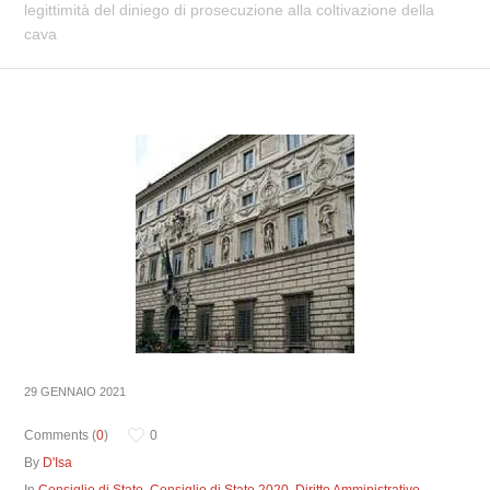
legittimità del diniego di prosecuzione alla coltivazione della
cava
29 GENNAIO 2021
Comments (
0
)
0
By
D'Isa