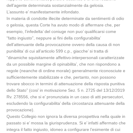
dell’agente determinata sostanzialmente da gelosia.
L’assunto e’ manifestamente infondato.
In materia di condotte illecite determinate da sentimenti di odio
o gelosia, questa Corte ha avuto modo di affermare che, per
esempio, l’infedelta’ del coniuge non puo’ qualificarsi come
“fatto ingiusto”, neppure ai fini della configurabilita’
dell’attenuante della provocazione ovvero della causa di non
punibilita’ di cui all’articolo 599 c.p., giacche’ si tratta di
“dinamiche squisitamente affettivo-interpersonali caratterizzate
da un possibile margine di opinabilita’, che non rispondono a
regole (neanche di ordine morale) generalmente riconosciute e
sufficientemente stabilizzate e che, pertanto, non possono
trovare sbocco in termini di attenuazione della risposta punitiva
dello Stato” (cosi’ in motivazione Sez. 5 n. 2725 del 13/12/2019
Rv. 278556, che si e’ pronunziata in un caso di atti persecutori,
escludendo la configurabilita’ della circostanza attenuante della
provocazione).
Questo Collegio non ignora la diversa prospettiva nella quale in
passato si e’ mossa la giurisprudenza. Si e’ infatti affermato che
integra il fatto ingiusto, idoneo a configurare l’esimente di cui