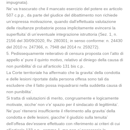
impugnata).
Ne’ va trascurato che il mancato esercizio del potere ex articolo
507 c.p.p., da parte del giudice del dibattimento non richiede
un’espressa motivazione, quando dall’effettuata valutazione
delle risultanze probatorie possa implicitamente evincersi la
superfluita’ di un’eventuale integrazione istruttoria (Sez. 1, n.
2156 del 30/09/2020, Rv. 280301; in senso conforme: n. 24430
del 2010 rv. 247366, n. 7948 del 2014 rv. 259272).
5. Pedissequamente reiterativo di censura proposta con l’atto di
appello e’ pure il quinto motivo, relativo al diniego della causa di
non punibilita’ di cui all’articolo 131 bis c.p..
La Corte territoriale ha affermato che la gravita’ della condotta
e delle lesioni riportate dalla persona offesa sono tali da
escludere che il fatto possa inquadrarsi nella suddetta causa di
non punibilita’.
Si tratta di valutazioni di merito, congruamente e logicamente
motivate, sicche’ non v’e’ spazio per il sindacato di legittimita’.
Ne’ puo’ ritenersi insufficiente il riferimento alla gravita’ della
condotta e delle lesioni, giacche’ il giudizio sulla tenuita’
dell’offesa dev’essere effettuato con riferimento ai criteri di cui