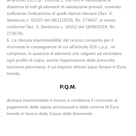
all’articolo 133 c.p., comma 1, ma non e’ necessaria la
disamina di tutti gli elementi di valutazione previsti, essendo
sufficiente l’indicazione di quelli ritenuti rilevanti (Sez. 6,
Sentenza n. 55107 del 08/11/2018, Rv. 274647; in senso
conforme Sez. 3, Sentenza n. 34151 del 18/06/2018, Rv.
273678).
6. La ritenuta inammissibilita’ del ricorso comporta per il
ricorrente le conseguenze di cui all’articolo 616 c.p.p., ivi
compresa, in assenza di elementi che valgano ad escludere
ogni profilo di colpa, anche l’applicazione della prescritta
sanzione pecuniaria, il cui importo stimasi equo fissare in Euro
tremila.
P.Q.M.
dichiara inammissibile il ricorso e condanna il ricorrente al
pagamento delle spese processuali e della somma di Euro
tremila in favore della Cassa delle Ammende.