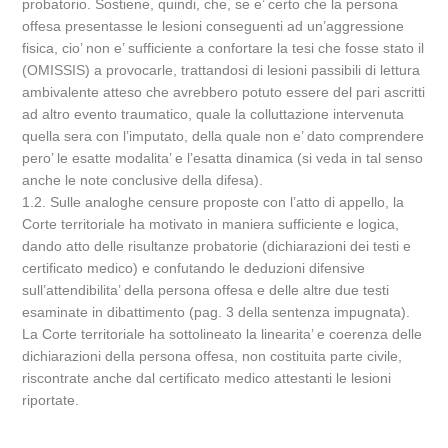
probatorio. Sostiene, quindi, che, se e’ certo che la persona
offesa presentasse le lesioni conseguenti ad un’aggressione
fisica, cio’ non e’ sufficiente a confortare la tesi che fosse stato il
(OMISSIS) a provocarle, trattandosi di lesioni passibili di lettura
ambivalente atteso che avrebbero potuto essere del pari ascritti
ad altro evento traumatico, quale la colluttazione intervenuta
quella sera con l’imputato, della quale non e’ dato comprendere
pero’ le esatte modalita’ e l’esatta dinamica (si veda in tal senso
anche le note conclusive della difesa).
1.2. Sulle analoghe censure proposte con l’atto di appello, la
Corte territoriale ha motivato in maniera sufficiente e logica,
dando atto delle risultanze probatorie (dichiarazioni dei testi e
certificato medico) e confutando le deduzioni difensive
sull’attendibilita’ della persona offesa e delle altre due testi
esaminate in dibattimento (pag. 3 della sentenza impugnata).
La Corte territoriale ha sottolineato la linearita’ e coerenza delle
dichiarazioni della persona offesa, non costituita parte civile,
riscontrate anche dal certificato medico attestanti le lesioni
riportate.