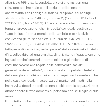
all’articolo 599 c.p., la condotta di colui che instauri una
relazione sentimentale con il coniuge dell’offensore,
contrastante con l’obbligo di fedelta’ reciproca dei coniugi
stabilito dall’articolo 143 c.c., comma 2, (Sez. 5, n. 31177 del
22/05/2009., Rv. 244493). Cosi’ come si e’ ritenuto, sempre in
tema di provocazione, che l’infedelta’ coniugale costituisca
“fatto ingiusto” per la morale della famiglia e per la civile
convivenza (in tal senso Sez. 1, n. 708 del 04/12/1992, Rv.
192786; Sez. 1, n. 6848 del 12/03/1991, Rv. 187650, in una
fattispecie di uxoricidio, nella quale e’ stato valorizzato lo stato
d’ira collegabile ad una pluralita’ di fatti, ritenuti “oggettivamente
ingiusti perche’ contrari a norme etiche o giuridiche o di
costume ovvero alle regole della convivenza sociale
generalmente accettate”, in un contesto di ripetute infedelta’
della moglie con altri uomini e di convegni con l’amante anche
nella casa coniugale in assenza del marito, culminati nella
improvvisa decisione della donna di chiedere la separazione e
abbandonare il tetto domestico, portando con se’ il figlio di due
anni).
E’ del tutto evidente, pero’, che si tratta di concezione legata a