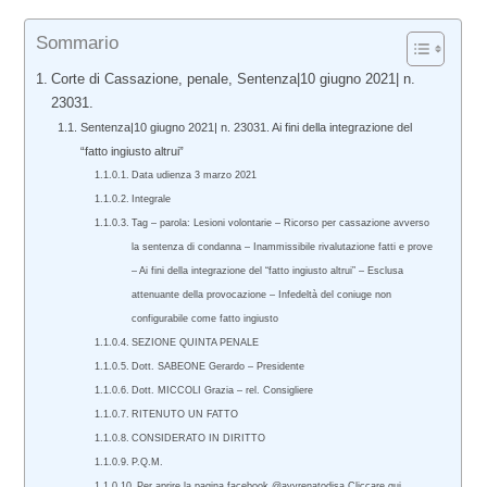
Sommario
Corte di Cassazione, penale, Sentenza|10 giugno 2021| n.
23031.
Sentenza|10 giugno 2021| n. 23031. Ai fini della integrazione del
“fatto ingiusto altrui”
Data udienza 3 marzo 2021
Integrale
Tag – parola: Lesioni volontarie – Ricorso per cassazione avverso
la sentenza di condanna – Inammissibile rivalutazione fatti e prove
– Ai fini della integrazione del “fatto ingiusto altrui” – Esclusa
attenuante della provocazione – Infedeltà del coniuge non
configurabile come fatto ingiusto
SEZIONE QUINTA PENALE
Dott. SABEONE Gerardo – Presidente
Dott. MICCOLI Grazia – rel. Consigliere
RITENUTO UN FATTO
CONSIDERATO IN DIRITTO
P.Q.M.
Per aprire la pagina facebook @avvrenatodisa Cliccare qui