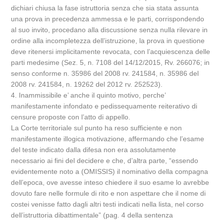
dichiari chiusa la fase istruttoria senza che sia stata assunta
una prova in precedenza ammessa e le parti, corrispondendo
al suo invito, procedano alla discussione senza nulla rilevare in
ordine alla incompletezza dell’istruzione, la prova in questione
deve ritenersi implicitamente revocata, con l’acquiescenza delle
parti medesime (Sez. 5, n. 7108 del 14/12/2015, Rv. 266076; in
senso conforme n. 35986 del 2008 rv. 241584, n. 35986 del
2008 rv. 241584, n. 19262 del 2012 rv. 252523).
4. Inammissibile e’ anche il quinto motivo, perche’
manifestamente infondato e pedissequamente reiterativo di
censure proposte con l’atto di appello.
La Corte territoriale sul punto ha reso sufficiente e non
manifestamente illogica motivazione, affermando che l’esame
del teste indicato dalla difesa non era assolutamente
necessario ai fini del decidere e che, d’altra parte, “essendo
evidentemente noto a (OMISSIS) il nominativo della compagna
dell’epoca, ove avesse inteso chiedere il suo esame lo avrebbe
dovuto fare nelle formule di rito e non aspettare che il nome di
costei venisse fatto dagli altri testi indicati nella lista, nel corso
dell’istruttoria dibattimentale” (pag. 4 della sentenza