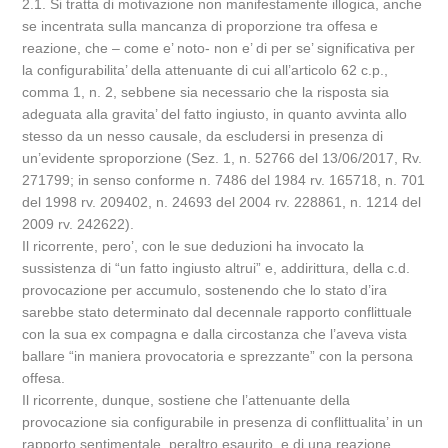
2.1. Si tratta di motivazione non manifestamente illogica, anche
se incentrata sulla mancanza di proporzione tra offesa e
reazione, che – come e’ noto- non e’ di per se’ significativa per
la configurabilita’ della attenuante di cui all’articolo 62 c.p.,
comma 1, n. 2, sebbene sia necessario che la risposta sia
adeguata alla gravita’ del fatto ingiusto, in quanto avvinta allo
stesso da un nesso causale, da escludersi in presenza di
un’evidente sproporzione (Sez. 1, n. 52766 del 13/06/2017, Rv.
271799; in senso conforme n. 7486 del 1984 rv. 165718, n. 701
del 1998 rv. 209402, n. 24693 del 2004 rv. 228861, n. 1214 del
2009 rv. 242622).
Il ricorrente, pero’, con le sue deduzioni ha invocato la
sussistenza di “un fatto ingiusto altrui” e, addirittura, della c.d.
provocazione per accumulo, sostenendo che lo stato d’ira
sarebbe stato determinato dal decennale rapporto conflittuale
con la sua ex compagna e dalla circostanza che l’aveva vista
ballare “in maniera provocatoria e sprezzante” con la persona
offesa.
Il ricorrente, dunque, sostiene che l’attenuante della
provocazione sia configurabile in presenza di conflittualita’ in un
rapporto sentimentale, peraltro esaurito, e di una reazione