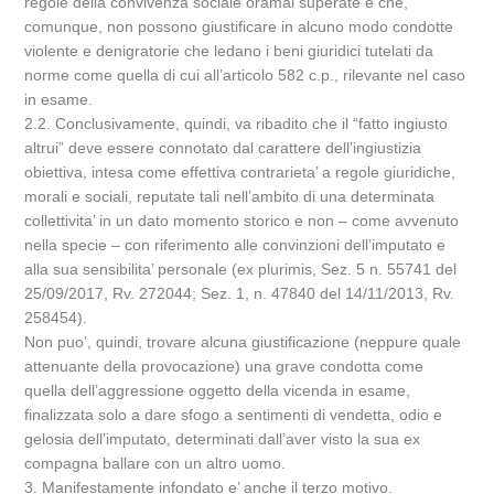
regole della convivenza sociale oramai superate e che,
comunque, non possono giustificare in alcuno modo condotte
violente e denigratorie che ledano i beni giuridici tutelati da
norme come quella di cui all’articolo 582 c.p., rilevante nel caso
in esame.
2.2. Conclusivamente, quindi, va ribadito che il “fatto ingiusto
altrui” deve essere connotato dal carattere dell’ingiustizia
obiettiva, intesa come effettiva contrarieta’ a regole giuridiche,
morali e sociali, reputate tali nell’ambito di una determinata
collettivita’ in un dato momento storico e non – come avvenuto
nella specie – con riferimento alle convinzioni dell’imputato e
alla sua sensibilita’ personale (ex plurimis, Sez. 5 n. 55741 del
25/09/2017, Rv. 272044; Sez. 1, n. 47840 del 14/11/2013, Rv.
258454).
Non puo’, quindi, trovare alcuna giustificazione (neppure quale
attenuante della provocazione) una grave condotta come
quella dell’aggressione oggetto della vicenda in esame,
finalizzata solo a dare sfogo a sentimenti di vendetta, odio e
gelosia dell’imputato, determinati dall’aver visto la sua ex
compagna ballare con un altro uomo.
3. Manifestamente infondato e’ anche il terzo motivo.