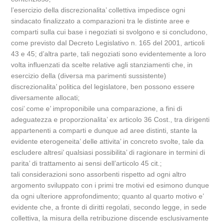
l’esercizio della discrezionalita’ collettiva impedisce ogni
sindacato finalizzato a comparazioni tra le distinte aree e
comparti sulla cui base i negoziati si svolgono e si concludono,
come previsto dal Decreto Legislativo n. 165 del 2001, articoli
43 e 45; d’altra parte, tali negoziati sono evidentemente a loro
volta influenzati da scelte relative agli stanziamenti che, in
esercizio della (diversa ma parimenti sussistente)
discrezionalita’ politica del legislatore, ben possono essere
diversamente allocati;
cosi’ come e’ improponibile una comparazione, a fini di
adeguatezza e proporzionalita’ ex articolo 36 Cost., tra dirigenti
appartenenti a comparti e dunque ad aree distinti, stante la
evidente eterogeneita’ delle attivita’ in concreto svolte, tale da
escludere altresi’ qualsiasi possibilita’ di ragionare in termini di
parita’ di trattamento ai sensi dell’articolo 45 cit.;
tali considerazioni sono assorbenti rispetto ad ogni altro
argomento sviluppato con i primi tre motivi ed esimono dunque
da ogni ulteriore approfondimento; quanto al quarto motivo e’
evidente che, a fronte di diritti regolati, secondo legge, in sede
collettiva, la misura della retribuzione discende esclusivamente