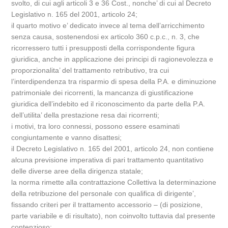
svolto, di cui agli articoli 3 e 36 Cost., nonche’ di cui al Decreto
Legislativo n. 165 del 2001, articolo 24;
il quarto motivo e’ dedicato invece al tema dell’arricchimento
senza causa, sostenendosi ex articolo 360 c.p.c., n. 3, che
ricorressero tutti i presupposti della corrispondente figura
giuridica, anche in applicazione dei principi di ragionevolezza e
proporzionalita’ del trattamento retributivo, tra cui
l’interdipendenza tra risparmio di spesa della P.A. e diminuzione
patrimoniale dei ricorrenti, la mancanza di giustificazione
giuridica dell’indebito ed il riconoscimento da parte della P.A.
dell’utilita’ della prestazione resa dai ricorrenti;
i motivi, tra loro connessi, possono essere esaminati
congiuntamente e vanno disattesi;
il Decreto Legislativo n. 165 del 2001, articolo 24, non contiene
alcuna previsione imperativa di pari trattamento quantitativo
delle diverse aree della dirigenza statale;
la norma rimette alla contrattazione Collettiva la determinazione
della retribuzione del personale con qualifica di dirigente’,
fissando criteri per il trattamento accessorio – (di posizione,
parte variabile e di risultato), non coinvolto tuttavia dal presente
contenzioso;