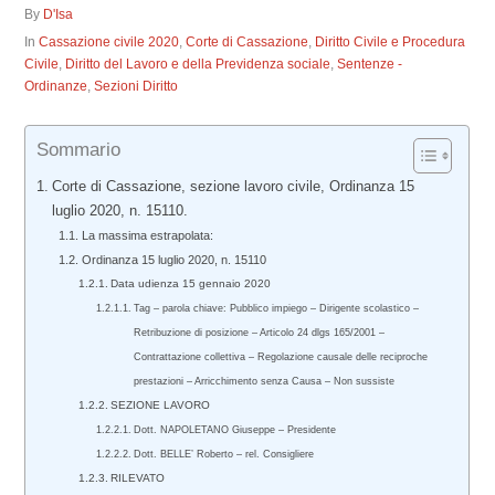
By
D'Isa
In
Cassazione civile 2020
,
Corte di Cassazione
,
Diritto Civile e Procedura
Civile
,
Diritto del Lavoro e della Previdenza sociale
,
Sentenze -
Ordinanze
,
Sezioni Diritto
Sommario
Corte di Cassazione, sezione lavoro civile, Ordinanza 15
luglio 2020, n. 15110.
La massima estrapolata:
Ordinanza 15 luglio 2020, n. 15110
Data udienza 15 gennaio 2020
Tag – parola chiave: Pubblico impiego – Dirigente scolastico –
Retribuzione di posizione – Articolo 24 dlgs 165/2001 –
Contrattazione collettiva – Regolazione causale delle reciproche
prestazioni – Arricchimento senza Causa – Non sussiste
SEZIONE LAVORO
Dott. NAPOLETANO Giuseppe – Presidente
Dott. BELLE’ Roberto – rel. Consigliere
RILEVATO