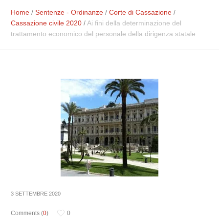
Home
/
Sentenze - Ordinanze
/
Corte di Cassazione
/
Cassazione civile 2020
/
Ai fini della determinazione del
trattamento economico del personale della dirigenza statale
3 SETTEMBRE 2020
Comments (
0
)
0