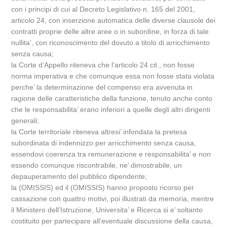
con i principi di cui al Decreto Legislativo n. 165 del 2001,
articolo 24, con inserzione automatica delle diverse clausole dei
contratti proprie delle altre aree o in subordine, in forza di tale
nullita’, con riconoscimento del dovuto a titolo di arricchimento
senza causa;
la Corte d’Appello riteneva che l’articolo 24 cit., non fosse
norma imperativa e che comunque essa non fosse stata violata
perche’ la determinazione del compenso era avvenuta in
ragione delle caratteristiche della funzione, tenuto anche conto
che le responsabilita’ erano inferiori a quelle degli altri dirigenti
generali;
la Corte territoriale riteneva altresi’ infondata la pretesa
subordinata di indennizzo per arricchimento senza causa,
essendovi coerenza tra remunerazione e responsabilita’ e non
essendo comunque riscontrabile, ne’ dimostrabile, un
depauperamento del pubblico dipendente;
la (OMISSIS) ed il (OMISSIS) hanno proposto ricorso per
cassazione con quattro motivi, poi illustrati da memoria, mentre
il Ministero dell’Istruzione, Universita’ e Ricerca si e’ soltanto
costituito per partecipare all’eventuale discussione della causa,