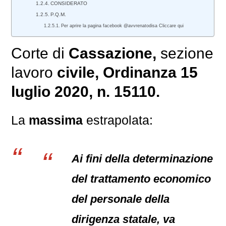
CONSIDERATO
P.Q.M.
Per aprire la pagina facebook @avvrenatodisa Cliccare qui
Corte di
Cassazione,
sezione
lavoro
civile
, Ordinanza 15
luglio 2020, n. 15110.
La
massima
estrapolata:
Ai fini della determinazione
del trattamento economico
del personale della
dirigenza statale, va