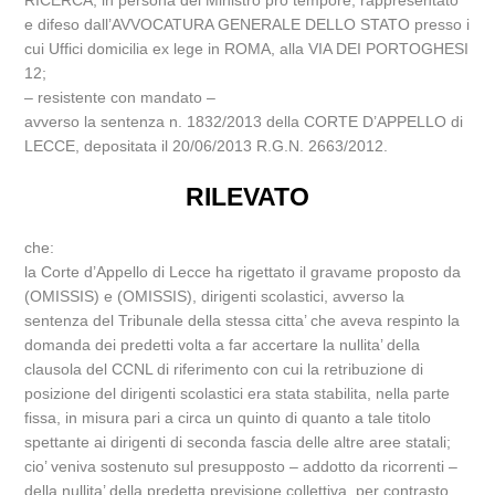
RICERCA, in persona del Ministro pro tempore, rappresentato
e difeso dall’AVVOCATURA GENERALE DELLO STATO presso i
cui Uffici domicilia ex lege in ROMA, alla VIA DEI PORTOGHESI
12;
– resistente con mandato –
avverso la sentenza n. 1832/2013 della CORTE D’APPELLO di
LECCE, depositata il 20/06/2013 R.G.N. 2663/2012.
RILEVATO
che:
la Corte d’Appello di Lecce ha rigettato il gravame proposto da
(OMISSIS) e (OMISSIS), dirigenti scolastici, avverso la
sentenza del Tribunale della stessa citta’ che aveva respinto la
domanda dei predetti volta a far accertare la nullita’ della
clausola del CCNL di riferimento con cui la retribuzione di
posizione del dirigenti scolastici era stata stabilita, nella parte
fissa, in misura pari a circa un quinto di quanto a tale titolo
spettante ai dirigenti di seconda fascia delle altre aree statali;
cio’ veniva sostenuto sul presupposto – addotto da ricorrenti –
della nullita’ della predetta previsione collettiva, per contrasto