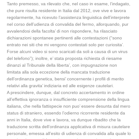
Tanto premesso, va rilevato che, nel caso in esame, l’indagato,
che pure risulta residente in Italia dal 2012, ove vive e lavora
regolarmente, ha ricevuto l’assistenza linguistica dell’interprete
nel corso dell’udienza di convalida del fermo, allorquando, pur
avvalendosi della facolta’ di non rispondere, ha rilasciato
dichiarazioni spontanee pertinenti alle contestazioni (“sono
entrato nei siti che mi vengono contestati solo per curiosita’.
Forse alcuni video si sono scaricati da soli a causa di un virus
del telefono”); inoltre, e’ stata proposta richiesta di riesame
dinanzi al Tribunale della liberta’, con impugnazione non
limitata alla sola eccezione della mancata traduzione
dell’ordinanza genetica, bensi’ concernente i profili di merito
relativi alla gravita’ indiziaria ed alle esigenze cautelari.
A prescindere, dunque, dal concreto accertamento in ordine
all’effettiva ignoranza o insufficiente comprensione della lingua
italiana, che nella fattispecie non puo’ essere desunta dal mero
status di straniero, essendo l’odierno ricorrente residente da
anni in Italia, dove vive e lavora, va dunque ribadito che la
traduzione scritta dell’ordinanza applicativa di misura cautelare
personale, emessa all’esito di udienza di convalida alla quale lo