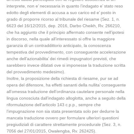
interprete, non e’ necessaria in quanto l’indagato e’ stato reso
edotto degli elementi di accusa a suo carico ed e’ posto in
grado di proporre ricorso al tribunale del riesame (Sez. 1, n.
6623 del 16/12/2015, dep. 2016, Darbo Cheikh, Rv. 266210,
che ha aggiunto che il principio affermato consente nell’ipotesi
in discorso, nella quale all’interessato si offre la maggiore
garanzia di un contraddittorio anticipato, la conoscenza
tempestiva del provvedimento, con conseguente accelerazione
anche dell’azionabilita’ dei rimedi impugnatori previsti, che
sarebbero invece dilatati ove si imponesse la traduzione scritta
del provvedimento medesimo).
Inoltre, la proposizione della richiesta di riesame, pur se ad
opera del difensore, ha effetti sananti della nullita’ conseguente
all’omessa traduzione dell’ordinanza cautelare personale nella
lingua conosciuta dall’indagato alloglotta, anche a seguito della
riformulazione dell’articolo 143 c.p.p., sempre che
l’impugnazione non sia stata presentata solo per dedurre la
mancata traduzione ovvero per formulare ulteriori questioni
pregiudiziali di carattere strettamente procedurale (Sez. 3, n.
7056 del 27/01/2015, Owalengba, Rv. 262425).