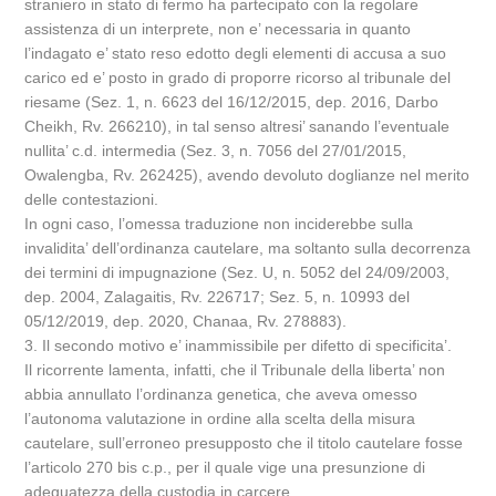
straniero in stato di fermo ha partecipato con la regolare
assistenza di un interprete, non e’ necessaria in quanto
l’indagato e’ stato reso edotto degli elementi di accusa a suo
carico ed e’ posto in grado di proporre ricorso al tribunale del
riesame (Sez. 1, n. 6623 del 16/12/2015, dep. 2016, Darbo
Cheikh, Rv. 266210), in tal senso altresi’ sanando l’eventuale
nullita’ c.d. intermedia (Sez. 3, n. 7056 del 27/01/2015,
Owalengba, Rv. 262425), avendo devoluto doglianze nel merito
delle contestazioni.
In ogni caso, l’omessa traduzione non inciderebbe sulla
invalidita’ dell’ordinanza cautelare, ma soltanto sulla decorrenza
dei termini di impugnazione (Sez. U, n. 5052 del 24/09/2003,
dep. 2004, Zalagaitis, Rv. 226717; Sez. 5, n. 10993 del
05/12/2019, dep. 2020, Chanaa, Rv. 278883).
3. Il secondo motivo e’ inammissibile per difetto di specificita’.
Il ricorrente lamenta, infatti, che il Tribunale della liberta’ non
abbia annullato l’ordinanza genetica, che aveva omesso
l’autonoma valutazione in ordine alla scelta della misura
cautelare, sull’erroneo presupposto che il titolo cautelare fosse
l’articolo 270 bis c.p., per il quale vige una presunzione di
adeguatezza della custodia in carcere.