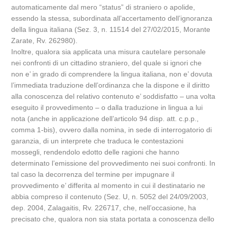
automaticamente dal mero “status” di straniero o apolide,
essendo la stessa, subordinata all’accertamento dell’ignoranza
della lingua italiana (Sez. 3, n. 11514 del 27/02/2015, Morante
Zarate, Rv. 262980).
Inoltre, qualora sia applicata una misura cautelare personale
nei confronti di un cittadino straniero, del quale si ignori che
non e’ in grado di comprendere la lingua italiana, non e’ dovuta
l’immediata traduzione dell’ordinanza che la dispone e il diritto
alla conoscenza del relativo contenuto e’ soddisfatto – una volta
eseguito il provvedimento – o dalla traduzione in lingua a lui
nota (anche in applicazione dell’articolo 94 disp. att. c.p.p.,
comma 1-bis), ovvero dalla nomina, in sede di interrogatorio di
garanzia, di un interprete che traduca le contestazioni
mossegli, rendendolo edotto delle ragioni che hanno
determinato l’emissione del provvedimento nei suoi confronti. In
tal caso la decorrenza del termine per impugnare il
provvedimento e’ differita al momento in cui il destinatario ne
abbia compreso il contenuto (Sez. U, n. 5052 del 24/09/2003,
dep. 2004, Zalagaitis, Rv. 226717, che, nell’occasione, ha
precisato che, qualora non sia stata portata a conoscenza dello