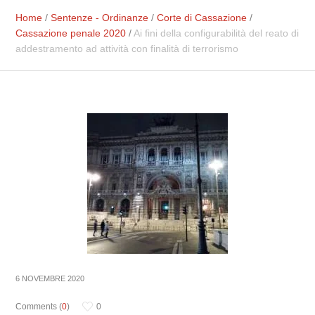
Home
/
Sentenze - Ordinanze
/
Corte di Cassazione
/
Cassazione penale 2020
/
Ai fini della configurabilità del reato di
addestramento ad attività con finalità di terrorismo
6 NOVEMBRE 2020
Comments (
0
)
0