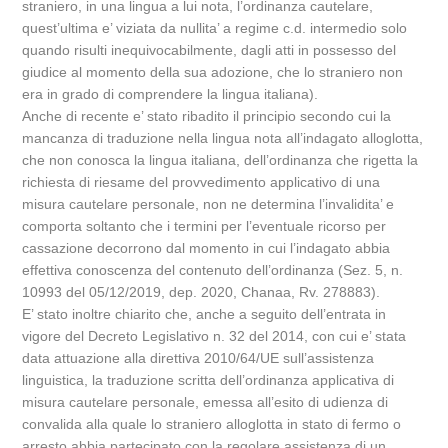
straniero, in una lingua a lui nota, l’ordinanza cautelare,
quest’ultima e’ viziata da nullita’ a regime c.d. intermedio solo
quando risulti inequivocabilmente, dagli atti in possesso del
giudice al momento della sua adozione, che lo straniero non
era in grado di comprendere la lingua italiana).
Anche di recente e’ stato ribadito il principio secondo cui la
mancanza di traduzione nella lingua nota all’indagato alloglotta,
che non conosca la lingua italiana, dell’ordinanza che rigetta la
richiesta di riesame del provvedimento applicativo di una
misura cautelare personale, non ne determina l’invalidita’ e
comporta soltanto che i termini per l’eventuale ricorso per
cassazione decorrono dal momento in cui l’indagato abbia
effettiva conoscenza del contenuto dell’ordinanza (Sez. 5, n.
10993 del 05/12/2019, dep. 2020, Chanaa, Rv. 278883).
E’ stato inoltre chiarito che, anche a seguito dell’entrata in
vigore del Decreto Legislativo n. 32 del 2014, con cui e’ stata
data attuazione alla direttiva 2010/64/UE sull’assistenza
linguistica, la traduzione scritta dell’ordinanza applicativa di
misura cautelare personale, emessa all’esito di udienza di
convalida alla quale lo straniero alloglotta in stato di fermo o
arresto abbia partecipato con la regolare assistenza di un