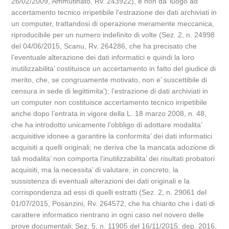
26/02/2009, Ammutinato, Rv. 243922), e non da’ luogo ad
accertamento tecnico irripetibile l’estrazione dei dati archiviati in
un computer, trattandosi di operazione meramente meccanica,
riproducibile per un numero indefinito di volte (Sez. 2, n. 24998
del 04/06/2015, Scanu, Rv. 264286, che ha precisato che
l’eventuale alterazione dei dati informatici e quindi la loro
inutilizzabilita’ costituisce un accertamento in fatto del giudice di
merito, che, se congruamente motivato, non e’ suscettibile di
censura in sede di legittimita’); l’estrazione di dati archiviati in
un computer non costituisce accertamento tecnico irripetibile
anche dopo l’entrata in vigore della L. 18 marzo 2008, n. 48,
che ha introdotto unicamente l’obbligo di adottare modalita’
acquisitive idonee a garantire la conformita’ dei dati informatici
acquisiti a quelli originali; ne deriva che la mancata adozione di
tali modalita’ non comporta l’inutilizzabilita’ dei risultati probatori
acquisiti, ma la necessita’ di valutare, in concreto, la
sussistenza di eventuali alterazioni dei dati originali e la
corrispondenza ad essi di quelli estratti (Sez. 2, n. 29061 del
01/07/2015, Posanzini, Rv. 264572, che ha chiarito che i dati di
carattere informatico rientrano in ogni caso nel novero delle
prove documentali; Sez. 5, n. 11905 del 16/11/2015, dep. 2016,