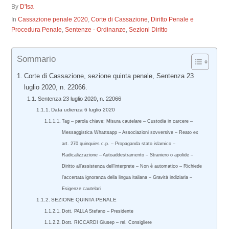
By
D'Isa
In
Cassazione penale 2020
,
Corte di Cassazione
,
Diritto Penale e
Procedura Penale
,
Sentenze - Ordinanze
,
Sezioni Diritto
Sommario
Corte di Cassazione, sezione quinta penale, Sentenza 23
luglio 2020, n. 22066.
Sentenza 23 luglio 2020, n. 22066
Data udienza 6 luglio 2020
Tag – parola chiave: Misura cautelare – Custodia in carcere –
Messaggistica Whattsapp – Associazioni sovversive – Reato ex
art. 270 quinquies c.p. – Propaganda stato islamico –
Radicalizzazione – Autoaddestramento – Straniero o apolide –
Diritto all’assistenza dell’interprete – Non è automatico – Richiede
l’accertata ignoranza della lingua italiana – Gravità indiziaria –
Esigenze cautelari
SEZIONE QUINTA PENALE
Dott. PALLA Stefano – Presidente
Dott. RICCARDI Giusep – rel. Consigliere