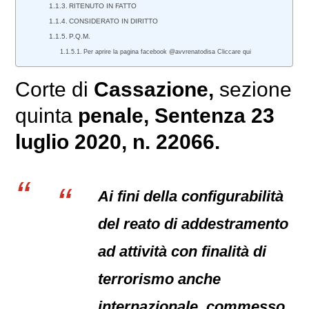
RITENUTO IN FATTO
CONSIDERATO IN DIRITTO
P.Q.M.
Per aprire la pagina facebook @avvrenatodisa Cliccare qui
Corte di
Cassazione,
sezione
quinta
penale
, Sentenza 23
luglio 2020, n. 22066.
Ai fini della configurabilità
del reato di addestramento
ad attività con finalità di
terrorismo anche
internazionale, commesso