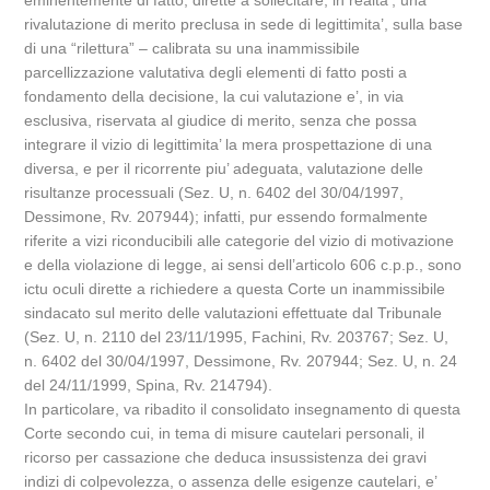
eminentemente di fatto, dirette a sollecitare, in realta’, una
rivalutazione di merito preclusa in sede di legittimita’, sulla base
di una “rilettura” – calibrata su una inammissibile
parcellizzazione valutativa degli elementi di fatto posti a
fondamento della decisione, la cui valutazione e’, in via
esclusiva, riservata al giudice di merito, senza che possa
integrare il vizio di legittimita’ la mera prospettazione di una
diversa, e per il ricorrente piu’ adeguata, valutazione delle
risultanze processuali (Sez. U, n. 6402 del 30/04/1997,
Dessimone, Rv. 207944); infatti, pur essendo formalmente
riferite a vizi riconducibili alle categorie del vizio di motivazione
e della violazione di legge, ai sensi dell’articolo 606 c.p.p., sono
ictu oculi dirette a richiedere a questa Corte un inammissibile
sindacato sul merito delle valutazioni effettuate dal Tribunale
(Sez. U, n. 2110 del 23/11/1995, Fachini, Rv. 203767; Sez. U,
n. 6402 del 30/04/1997, Dessimone, Rv. 207944; Sez. U, n. 24
del 24/11/1999, Spina, Rv. 214794).
In particolare, va ribadito il consolidato insegnamento di questa
Corte secondo cui, in tema di misure cautelari personali, il
ricorso per cassazione che deduca insussistenza dei gravi
indizi di colpevolezza, o assenza delle esigenze cautelari, e’