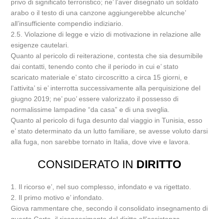
privo di significato terroristico; ne’ l’aver disegnato un soldato
arabo o il testo di una canzone aggiungerebbe alcunche’
all’insufficiente compendio indiziario.
2.5. Violazione di legge e vizio di motivazione in relazione alle
esigenze cautelari.
Quanto al pericolo di reiterazione, contesta che sia desumibile
dai contatti, tenendo conto che il periodo in cui e’ stato
scaricato materiale e’ stato circoscritto a circa 15 giorni, e
l’attivita’ si e’ interrotta successivamente alla perquisizione del
giugno 2019; ne’ puo’ essere valorizzato il possesso di
normalissime lampadine “da casa” e di una sveglia.
Quanto al pericolo di fuga desunto dal viaggio in Tunisia, esso
e’ stato determinato da un lutto familiare, se avesse voluto darsi
alla fuga, non sarebbe tornato in Italia, dove vive e lavora.
CONSIDERATO IN
DIRITTO
1. Il ricorso e’, nel suo complesso, infondato e va rigettato.
2. Il primo motivo e’ infondato.
Giova rammentare che, secondo il consolidato insegnamento di