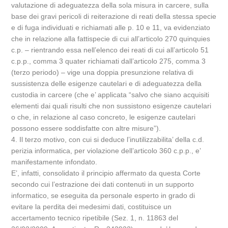
valutazione di adeguatezza della sola misura in carcere, sulla
base dei gravi pericoli di reiterazione di reati della stessa specie
e di fuga individuati e richiamati alle p. 10 e 11, va evidenziato
che in relazione alla fattispecie di cui all’articolo 270 quinquies
c.p. – rientrando essa nell’elenco dei reati di cui all’articolo 51
c.p.p., comma 3 quater richiamati dall’articolo 275, comma 3
(terzo periodo) – vige una doppia presunzione relativa di
sussistenza delle esigenze cautelari e di adeguatezza della
custodia in carcere (che e’ applicata “salvo che siano acquisiti
elementi dai quali risulti che non sussistono esigenze cautelari
o che, in relazione al caso concreto, le esigenze cautelari
possono essere soddisfatte con altre misure”).
4. Il terzo motivo, con cui si deduce l’inutilizzabilita’ della c.d.
perizia informatica, per violazione dell’articolo 360 c.p.p., e’
manifestamente infondato.
E’, infatti, consolidato il principio affermato da questa Corte
secondo cui l’estrazione dei dati contenuti in un supporto
informatico, se eseguita da personale esperto in grado di
evitare la perdita dei medesimi dati, costituisce un
accertamento tecnico ripetibile (Sez. 1, n. 11863 del