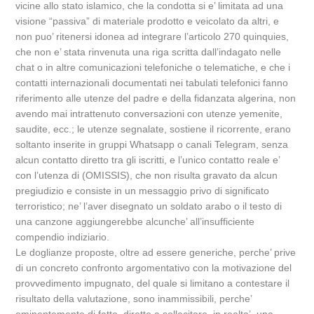
vicine allo stato islamico, che la condotta si e’ limitata ad una
visione “passiva” di materiale prodotto e veicolato da altri, e
non puo’ ritenersi idonea ad integrare l’articolo 270 quinquies,
che non e’ stata rinvenuta una riga scritta dall’indagato nelle
chat o in altre comunicazioni telefoniche o telematiche, e che i
contatti internazionali documentati nei tabulati telefonici fanno
riferimento alle utenze del padre e della fidanzata algerina, non
avendo mai intrattenuto conversazioni con utenze yemenite,
saudite, ecc.; le utenze segnalate, sostiene il ricorrente, erano
soltanto inserite in gruppi Whatsapp o canali Telegram, senza
alcun contatto diretto tra gli iscritti, e l’unico contatto reale e’
con l’utenza di (OMISSIS), che non risulta gravato da alcun
pregiudizio e consiste in un messaggio privo di significato
terroristico; ne’ l’aver disegnato un soldato arabo o il testo di
una canzone aggiungerebbe alcunche’ all’insufficiente
compendio indiziario.
Le doglianze proposte, oltre ad essere generiche, perche’ prive
di un concreto confronto argomentativo con la motivazione del
provvedimento impugnato, del quale si limitano a contestare il
risultato della valutazione, sono inammissibili, perche’