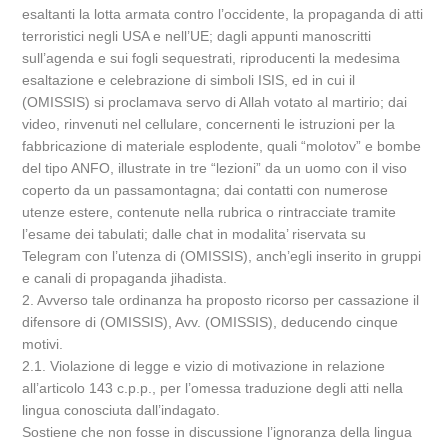
esaltanti la lotta armata contro l’occidente, la propaganda di atti
terroristici negli USA e nell’UE; dagli appunti manoscritti
sull’agenda e sui fogli sequestrati, riproducenti la medesima
esaltazione e celebrazione di simboli ISIS, ed in cui il
(OMISSIS) si proclamava servo di Allah votato al martirio; dai
video, rinvenuti nel cellulare, concernenti le istruzioni per la
fabbricazione di materiale esplodente, quali “molotov” e bombe
del tipo ANFO, illustrate in tre “lezioni” da un uomo con il viso
coperto da un passamontagna; dai contatti con numerose
utenze estere, contenute nella rubrica o rintracciate tramite
l’esame dei tabulati; dalle chat in modalita’ riservata su
Telegram con l’utenza di (OMISSIS), anch’egli inserito in gruppi
e canali di propaganda jihadista.
2. Avverso tale ordinanza ha proposto ricorso per cassazione il
difensore di (OMISSIS), Avv. (OMISSIS), deducendo cinque
motivi.
2.1. Violazione di legge e vizio di motivazione in relazione
all’articolo 143 c.p.p., per l’omessa traduzione degli atti nella
lingua conosciuta dall’indagato.
Sostiene che non fosse in discussione l’ignoranza della lingua