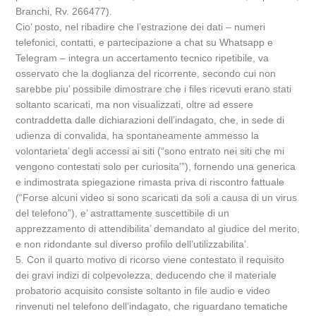
Branchi, Rv. 266477).
Cio’ posto, nel ribadire che l’estrazione dei dati – numeri
telefonici, contatti, e partecipazione a chat su Whatsapp e
Telegram – integra un accertamento tecnico ripetibile, va
osservato che la doglianza del ricorrente, secondo cui non
sarebbe piu’ possibile dimostrare che i files ricevuti erano stati
soltanto scaricati, ma non visualizzati, oltre ad essere
contraddetta dalle dichiarazioni dell’indagato, che, in sede di
udienza di convalida, ha spontaneamente ammesso la
volontarieta’ degli accessi ai siti (“sono entrato nei siti che mi
vengono contestati solo per curiosita’”), fornendo una generica
e indimostrata spiegazione rimasta priva di riscontro fattuale
(“Forse alcuni video si sono scaricati da soli a causa di un virus
del telefono”), e’ astrattamente suscettibile di un
apprezzamento di attendibilita’ demandato al giudice del merito,
e non ridondante sul diverso profilo dell’utilizzabilita’.
5. Con il quarto motivo di ricorso viene contestato il requisito
dei gravi indizi di colpevolezza, deducendo che il materiale
probatorio acquisito consiste soltanto in file audio e video
rinvenuti nel telefono dell’indagato, che riguardano tematiche