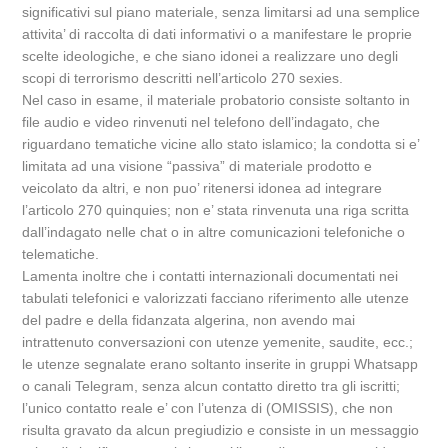
significativi sul piano materiale, senza limitarsi ad una semplice
attivita’ di raccolta di dati informativi o a manifestare le proprie
scelte ideologiche, e che siano idonei a realizzare uno degli
scopi di terrorismo descritti nell’articolo 270 sexies.
Nel caso in esame, il materiale probatorio consiste soltanto in
file audio e video rinvenuti nel telefono dell’indagato, che
riguardano tematiche vicine allo stato islamico; la condotta si e’
limitata ad una visione “passiva” di materiale prodotto e
veicolato da altri, e non puo’ ritenersi idonea ad integrare
l’articolo 270 quinquies; non e’ stata rinvenuta una riga scritta
dall’indagato nelle chat o in altre comunicazioni telefoniche o
telematiche.
Lamenta inoltre che i contatti internazionali documentati nei
tabulati telefonici e valorizzati facciano riferimento alle utenze
del padre e della fidanzata algerina, non avendo mai
intrattenuto conversazioni con utenze yemenite, saudite, ecc.;
le utenze segnalate erano soltanto inserite in gruppi Whatsapp
o canali Telegram, senza alcun contatto diretto tra gli iscritti;
l’unico contatto reale e’ con l’utenza di (OMISSIS), che non
risulta gravato da alcun pregiudizio e consiste in un messaggio