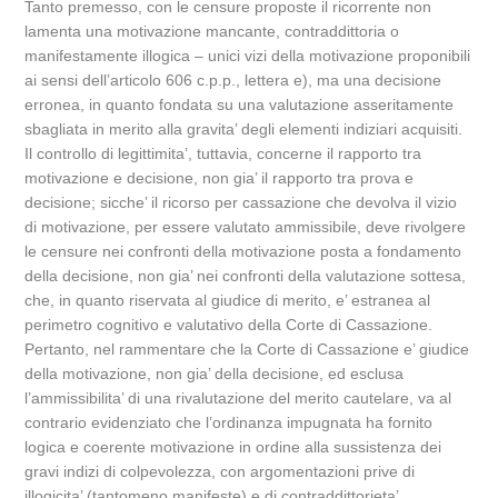
Tanto premesso, con le censure proposte il ricorrente non
lamenta una motivazione mancante, contraddittoria o
manifestamente illogica – unici vizi della motivazione proponibili
ai sensi dell’articolo 606 c.p.p., lettera e), ma una decisione
erronea, in quanto fondata su una valutazione asseritamente
sbagliata in merito alla gravita’ degli elementi indiziari acquisiti.
Il controllo di legittimita’, tuttavia, concerne il rapporto tra
motivazione e decisione, non gia’ il rapporto tra prova e
decisione; sicche’ il ricorso per cassazione che devolva il vizio
di motivazione, per essere valutato ammissibile, deve rivolgere
le censure nei confronti della motivazione posta a fondamento
della decisione, non gia’ nei confronti della valutazione sottesa,
che, in quanto riservata al giudice di merito, e’ estranea al
perimetro cognitivo e valutativo della Corte di Cassazione.
Pertanto, nel rammentare che la Corte di Cassazione e’ giudice
della motivazione, non gia’ della decisione, ed esclusa
l’ammissibilita’ di una rivalutazione del merito cautelare, va al
contrario evidenziato che l’ordinanza impugnata ha fornito
logica e coerente motivazione in ordine alla sussistenza dei
gravi indizi di colpevolezza, con argomentazioni prive di
illogicita’ (tantomeno manifeste) e di contraddittorieta’,