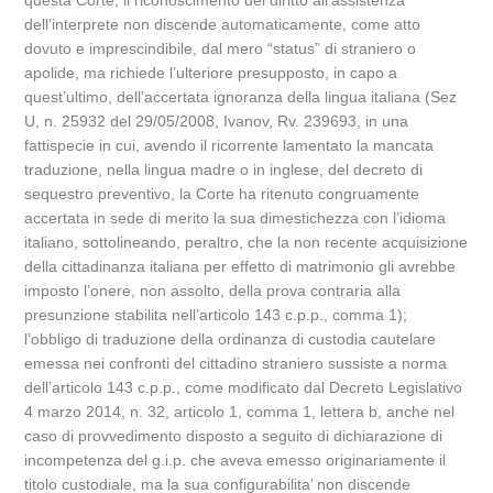
questa Corte, il riconoscimento del diritto all’assistenza
dell’interprete non discende automaticamente, come atto
dovuto e imprescindibile, dal mero “status” di straniero o
apolide, ma richiede l’ulteriore presupposto, in capo a
quest’ultimo, dell’accertata ignoranza della lingua italiana (Sez
U, n. 25932 del 29/05/2008, Ivanov, Rv. 239693, in una
fattispecie in cui, avendo il ricorrente lamentato la mancata
traduzione, nella lingua madre o in inglese, del decreto di
sequestro preventivo, la Corte ha ritenuto congruamente
accertata in sede di merito la sua dimestichezza con l’idioma
italiano, sottolineando, peraltro, che la non recente acquisizione
della cittadinanza italiana per effetto di matrimonio gli avrebbe
imposto l’onere, non assolto, della prova contraria alla
presunzione stabilita nell’articolo 143 c.p.p., comma 1);
l’obbligo di traduzione della ordinanza di custodia cautelare
emessa nei confronti del cittadino straniero sussiste a norma
dell’articolo 143 c.p.p., come modificato dal Decreto Legislativo
4 marzo 2014, n. 32, articolo 1, comma 1, lettera b, anche nel
caso di provvedimento disposto a seguito di dichiarazione di
incompetenza del g.i.p. che aveva emesso originariamente il
titolo custodiale, ma la sua configurabilita’ non discende