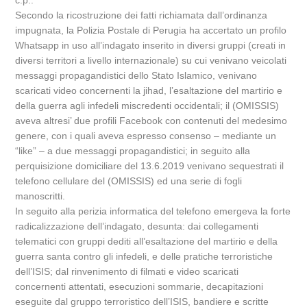
c.p..
Secondo la ricostruzione dei fatti richiamata dall’ordinanza
impugnata, la Polizia Postale di Perugia ha accertato un profilo
Whatsapp in uso all’indagato inserito in diversi gruppi (creati in
diversi territori a livello internazionale) su cui venivano veicolati
messaggi propagandistici dello Stato Islamico, venivano
scaricati video concernenti la jihad, l’esaltazione del martirio e
della guerra agli infedeli miscredenti occidentali; il (OMISSIS)
aveva altresi’ due profili Facebook con contenuti del medesimo
genere, con i quali aveva espresso consenso – mediante un
“like” – a due messaggi propagandistici; in seguito alla
perquisizione domiciliare del 13.6.2019 venivano sequestrati il
telefono cellulare del (OMISSIS) ed una serie di fogli
manoscritti.
In seguito alla perizia informatica del telefono emergeva la forte
radicalizzazione dell’indagato, desunta: dai collegamenti
telematici con gruppi dediti all’esaltazione del martirio e della
guerra santa contro gli infedeli, e delle pratiche terroristiche
dell’ISIS; dal rinvenimento di filmati e video scaricati
concernenti attentati, esecuzioni sommarie, decapitazioni
eseguite dal gruppo terroristico dell’ISIS, bandiere e scritte