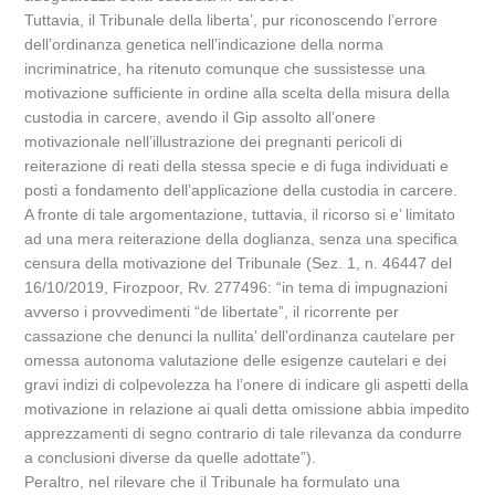
Tuttavia, il Tribunale della liberta’, pur riconoscendo l’errore
dell’ordinanza genetica nell’indicazione della norma
incriminatrice, ha ritenuto comunque che sussistesse una
motivazione sufficiente in ordine alla scelta della misura della
custodia in carcere, avendo il Gip assolto all’onere
motivazionale nell’illustrazione dei pregnanti pericoli di
reiterazione di reati della stessa specie e di fuga individuati e
posti a fondamento dell’applicazione della custodia in carcere.
A fronte di tale argomentazione, tuttavia, il ricorso si e’ limitato
ad una mera reiterazione della doglianza, senza una specifica
censura della motivazione del Tribunale (Sez. 1, n. 46447 del
16/10/2019, Firozpoor, Rv. 277496: “in tema di impugnazioni
avverso i provvedimenti “de libertate”, il ricorrente per
cassazione che denunci la nullita’ dell’ordinanza cautelare per
omessa autonoma valutazione delle esigenze cautelari e dei
gravi indizi di colpevolezza ha l’onere di indicare gli aspetti della
motivazione in relazione ai quali detta omissione abbia impedito
apprezzamenti di segno contrario di tale rilevanza da condurre
a conclusioni diverse da quelle adottate”).
Peraltro, nel rilevare che il Tribunale ha formulato una