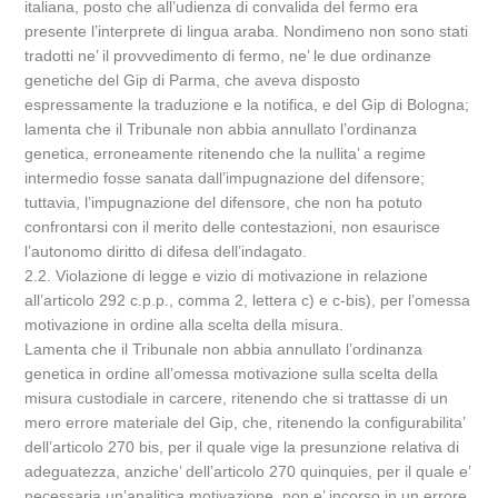
italiana, posto che all’udienza di convalida del fermo era
presente l’interprete di lingua araba. Nondimeno non sono stati
tradotti ne’ il provvedimento di fermo, ne’ le due ordinanze
genetiche del Gip di Parma, che aveva disposto
espressamente la traduzione e la notifica, e del Gip di Bologna;
lamenta che il Tribunale non abbia annullato l’ordinanza
genetica, erroneamente ritenendo che la nullita’ a regime
intermedio fosse sanata dall’impugnazione del difensore;
tuttavia, l’impugnazione del difensore, che non ha potuto
confrontarsi con il merito delle contestazioni, non esaurisce
l’autonomo diritto di difesa dell’indagato.
2.2. Violazione di legge e vizio di motivazione in relazione
all’articolo 292 c.p.p., comma 2, lettera c) e c-bis), per l’omessa
motivazione in ordine alla scelta della misura.
Lamenta che il Tribunale non abbia annullato l’ordinanza
genetica in ordine all’omessa motivazione sulla scelta della
misura custodiale in carcere, ritenendo che si trattasse di un
mero errore materiale del Gip, che, ritenendo la configurabilita’
dell’articolo 270 bis, per il quale vige la presunzione relativa di
adeguatezza, anziche’ dell’articolo 270 quinquies, per il quale e’
necessaria un’analitica motivazione, non e’ incorso in un errore