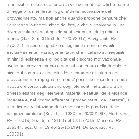
ammissibile solo se denuncia la violazione di specifiche norme
di legge o la manifesta illogicita’ della motivazione del
provvedimento, ma non anche quando propone censure che
riguardano la ricostruzione dei fatti, o che si risolvono in una
diversa valutazione degli elementi esaminati dal giudice di
merito (Sez. 2, n. 31553 del 17/05/2017, Paviglianiti, Rv.
270628); in sede di giudizio di legittimita’ sono rilevabili
esclusivamente i vizi argomentativi che incidano sui requisiti
minimi di esistenza e di logicita’ del discorso motivazionale
svolto nel provvedimento e non sul contenuto della decisione;
sicche’ il controllo di logicita’ deve rimanere all’interno del
provvedimento impugnato e non e’ possibile procedere a una
nuova o diversa valutazione degli elementi indizianti o a un
diverso esame degli elementi materiali e fattuali delle vicende
indagate e, nel ricorso afferente i procedimenti “de libertate”, a
una diversa valutazione dello spessore degli indizi e delle
esigenze cautelari (Sez. 1, n. 1083 del 20/02/1998, Martorana,
Rv. 210019; Sez. 6, n. 49153 del 12/11/2015, Mascolo, Rv.
265244; Sez. U, n. 19 del 25/10/1994, De Lorenzo, Rv.
199391).