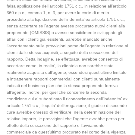
falsa applicazione dell’articolo 1751 c.c., in relazione all’articolo
360 c.p.c., comma 1, n. 3, per avere la corte di merito
proceduto alla liquidazione dell’indennita’ ex articolo 1751 c.c.,
senza accertare se l’agente avesse procurato nuovi clienti alla
preponente (OMISSIS) o avesse sensibilmente sviluppato gli
affari con i clienti gia’ esistenti. Sarebbe mancato anche
l’accertamento sulle provvigioni perse dall’agente in relazione ai
clienti dallo stesso acquisiti, a seguito della cessazione del
rapporto. Detta indagine, se effettuata, avrebbe consentito di
accertare come, in realta’, la clientela non sarebbe stata
realmente acquisita dall’agente, essendosi quest’ultimo limitato
a intrattenere rapporti commerciali con clienti puntualmente
indicati nel business plan che la stessa preponente forniva
all’agente. Inoltre, per quel che concerne la seconda
condizione cui e’ subordinato il riconoscimento dell’indennita’ ex
articolo 1751 c.c., l’equita’ dell’erogazione, il giudice di seconde
cure avrebbe omesso di verificare, nella determinazione del
relativo importo, le provvigioni che l’agente avrebbe perso per
effetto della cessazione del rapporto e l’avviamento
commerciale da quest’ultimo procurato nel corso della vigenza