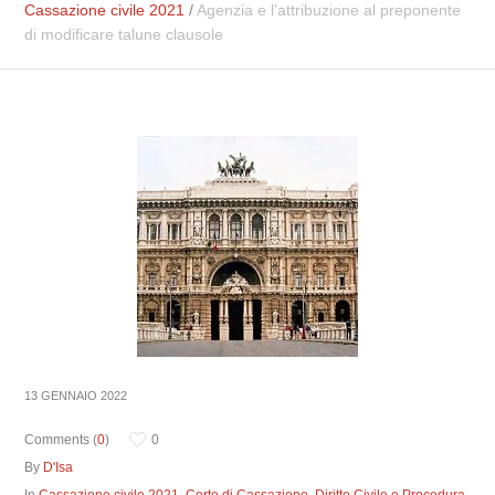
Cassazione civile 2021
/
Agenzia e l’attribuzione al preponente
di modificare talune clausole
13 GENNAIO 2022
Comments (
0
)
0
By
D'Isa