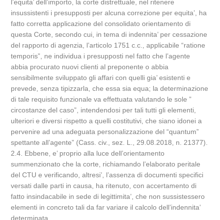
l’equita’ dell’importo, la corte distrettuale, nel ritenere
insussistenti i presupposti per alcuna correzione per equita’, ha
fatto corretta applicazione del consolidato orientamento di
questa Corte, secondo cui, in tema di indennita’ per cessazione
del rapporto di agenzia, l’articolo 1751 c.c., applicabile “ratione
temporis”, ne individua i presupposti nel fatto che l’agente
abbia procurato nuovi clienti al preponente o abbia
sensibilmente sviluppato gli affari con quelli gia’ esistenti e
prevede, senza tipizzarla, che essa sia equa; la determinazione
di tale requisito funzionale va effettuata valutando le sole ”
circostanze del caso”, intendendosi per tali tutti gli elementi,
ulteriori e diversi rispetto a quelli costitutivi, che siano idonei a
pervenire ad una adeguata personalizzazione del “quantum”
spettante all’agente” (Cass. civ., sez. L., 29.08.2018, n. 21377).
2.4. Ebbene, e’ proprio alla luce dell’orientamento
summenzionato che la corte, richiamando l’elaborato peritale
del CTU e verificando, altresi’, l’assenza di documenti specifici
versati dalle parti in causa, ha ritenuto, con accertamento di
fatto insindacabile in sede di legittimita’, che non sussistessero
elementi in concreto tali da far variare il calcolo dell’indennita’
determinata.