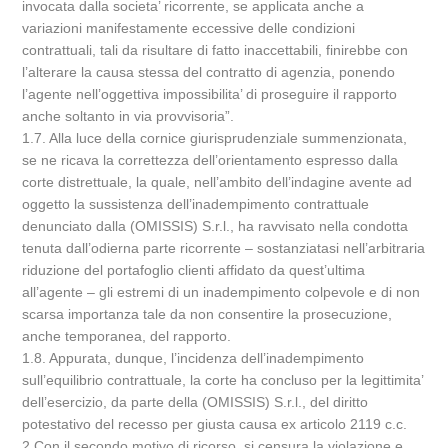
invocata dalla societa’ ricorrente, se applicata anche a
variazioni manifestamente eccessive delle condizioni
contrattuali, tali da risultare di fatto inaccettabili, finirebbe con
l’alterare la causa stessa del contratto di agenzia, ponendo
l’agente nell’oggettiva impossibilita’ di proseguire il rapporto
anche soltanto in via provvisoria”.
1.7. Alla luce della cornice giurisprudenziale summenzionata,
se ne ricava la correttezza dell’orientamento espresso dalla
corte distrettuale, la quale, nell’ambito dell’indagine avente ad
oggetto la sussistenza dell’inadempimento contrattuale
denunciato dalla (OMISSIS) S.r.l., ha ravvisato nella condotta
tenuta dall’odierna parte ricorrente – sostanziatasi nell’arbitraria
riduzione del portafoglio clienti affidato da quest’ultima
all’agente – gli estremi di un inadempimento colpevole e di non
scarsa importanza tale da non consentire la prosecuzione,
anche temporanea, del rapporto.
1.8. Appurata, dunque, l’incidenza dell’inadempimento
sull’equilibrio contrattuale, la corte ha concluso per la legittimita’
dell’esercizio, da parte della (OMISSIS) S.r.l., del diritto
potestativo del recesso per giusta causa ex articolo 2119 c.c.
2.Con il secondo motivo di ricorso, si censura la violazione e