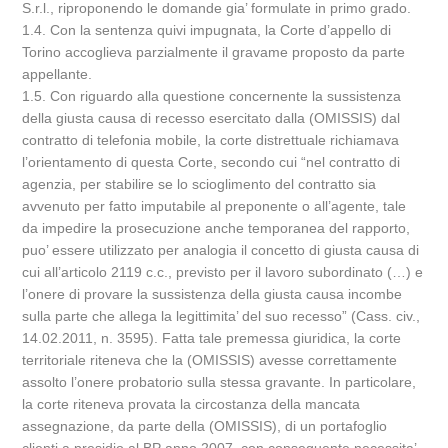
S.r.l., riproponendo le domande gia’ formulate in primo grado.
1.4. Con la sentenza quivi impugnata, la Corte d’appello di
Torino accoglieva parzialmente il gravame proposto da parte
appellante.
1.5. Con riguardo alla questione concernente la sussistenza
della giusta causa di recesso esercitato dalla (OMISSIS) dal
contratto di telefonia mobile, la corte distrettuale richiamava
l’orientamento di questa Corte, secondo cui “nel contratto di
agenzia, per stabilire se lo scioglimento del contratto sia
avvenuto per fatto imputabile al preponente o all’agente, tale
da impedire la prosecuzione anche temporanea del rapporto,
puo’ essere utilizzato per analogia il concetto di giusta causa di
cui all’articolo 2119 c.c., previsto per il lavoro subordinato (…) e
l’onere di provare la sussistenza della giusta causa incombe
sulla parte che allega la legittimita’ del suo recesso” (Cass. civ.,
14.02.2011, n. 3595). Fatta tale premessa giuridica, la corte
territoriale riteneva che la (OMISSIS) avesse correttamente
assolto l’onere probatorio sulla stessa gravante. In particolare,
la corte riteneva provata la circostanza della mancata
assegnazione, da parte della (OMISSIS), di un portafoglio