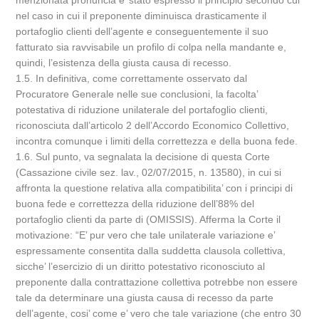
menzionata pronuncia e’ stato espresso il principio secondo cui
nel caso in cui il preponente diminuisca drasticamente il
portafoglio clienti dell’agente e conseguentemente il suo
fatturato sia ravvisabile un profilo di colpa nella mandante e,
quindi, l’esistenza della giusta causa di recesso.
1.5. In definitiva, come correttamente osservato dal
Procuratore Generale nelle sue conclusioni, la facolta’
potestativa di riduzione unilaterale del portafoglio clienti,
riconosciuta dall’articolo 2 dell’Accordo Economico Collettivo,
incontra comunque i limiti della correttezza e della buona fede.
1.6. Sul punto, va segnalata la decisione di questa Corte
(Cassazione civile sez. lav., 02/07/2015, n. 13580), in cui si
affronta la questione relativa alla compatibilita’ con i principi di
buona fede e correttezza della riduzione dell’88% del
portafoglio clienti da parte di (OMISSIS). Afferma la Corte il
motivazione: “E’ pur vero che tale unilaterale variazione e’
espressamente consentita dalla suddetta clausola collettiva,
sicche’ l’esercizio di un diritto potestativo riconosciuto al
preponente dalla contrattazione collettiva potrebbe non essere
tale da determinare una giusta causa di recesso da parte
dell’agente, cosi’ come e’ vero che tale variazione (che entro 30