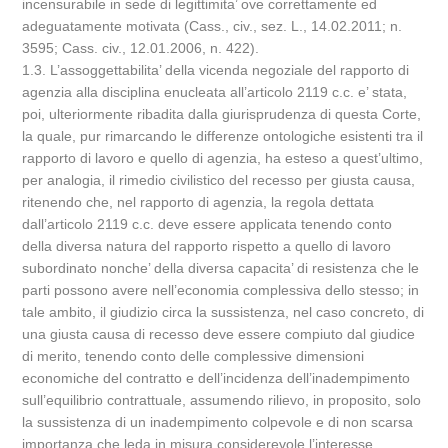
incensurabile in sede di legittimita’ ove correttamente ed
adeguatamente motivata (Cass., civ., sez. L., 14.02.2011; n.
3595; Cass. civ., 12.01.2006, n. 422).
1.3. L’assoggettabilita’ della vicenda negoziale del rapporto di
agenzia alla disciplina enucleata all’articolo 2119 c.c. e’ stata,
poi, ulteriormente ribadita dalla giurisprudenza di questa Corte,
la quale, pur rimarcando le differenze ontologiche esistenti tra il
rapporto di lavoro e quello di agenzia, ha esteso a quest’ultimo,
per analogia, il rimedio civilistico del recesso per giusta causa,
ritenendo che, nel rapporto di agenzia, la regola dettata
dall’articolo 2119 c.c. deve essere applicata tenendo conto
della diversa natura del rapporto rispetto a quello di lavoro
subordinato nonche’ della diversa capacita’ di resistenza che le
parti possono avere nell’economia complessiva dello stesso; in
tale ambito, il giudizio circa la sussistenza, nel caso concreto, di
una giusta causa di recesso deve essere compiuto dal giudice
di merito, tenendo conto delle complessive dimensioni
economiche del contratto e dell’incidenza dell’inadempimento
sull’equilibrio contrattuale, assumendo rilievo, in proposito, solo
la sussistenza di un inadempimento colpevole e di non scarsa
importanza che leda in misura considerevole l’interesse