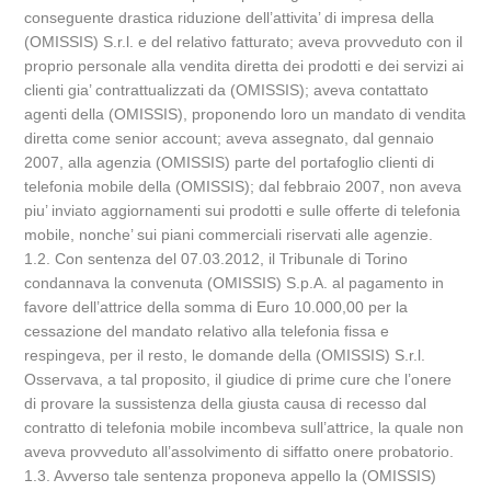
conseguente drastica riduzione dell’attivita’ di impresa della
(OMISSIS) S.r.l. e del relativo fatturato; aveva provveduto con il
proprio personale alla vendita diretta dei prodotti e dei servizi ai
clienti gia’ contrattualizzati da (OMISSIS); aveva contattato
agenti della (OMISSIS), proponendo loro un mandato di vendita
diretta come senior account; aveva assegnato, dal gennaio
2007, alla agenzia (OMISSIS) parte del portafoglio clienti di
telefonia mobile della (OMISSIS); dal febbraio 2007, non aveva
piu’ inviato aggiornamenti sui prodotti e sulle offerte di telefonia
mobile, nonche’ sui piani commerciali riservati alle agenzie.
1.2. Con sentenza del 07.03.2012, il Tribunale di Torino
condannava la convenuta (OMISSIS) S.p.A. al pagamento in
favore dell’attrice della somma di Euro 10.000,00 per la
cessazione del mandato relativo alla telefonia fissa e
respingeva, per il resto, le domande della (OMISSIS) S.r.l.
Osservava, a tal proposito, il giudice di prime cure che l’onere
di provare la sussistenza della giusta causa di recesso dal
contratto di telefonia mobile incombeva sull’attrice, la quale non
aveva provveduto all’assolvimento di siffatto onere probatorio.
1.3. Avverso tale sentenza proponeva appello la (OMISSIS)