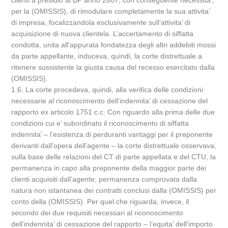
clienti a presidio al BP anno 2007, con conseguente necessita’,
per la (OMISSIS), di rimodulare completamente la sua attivita’
di impresa, focalizzandola esclusivamente sull’attivita’ di
acquisizione di nuova clientela. L’accertamento di siffatta
condotta, unita all’appurata fondatezza degli altri addebiti mossi
da parte appellante, induceva, quindi, la corte distrettuale a
ritenere sussistente la giusta causa del recesso esercitato dalla
(OMISSIS).
1.6. La corte procedeva, quindi, alla verifica delle condizioni
necessarie al riconoscimento dell’indennita’ di cessazione del
rapporto ex articolo 1751 c.c. Con riguardo alla prima delle due
condizioni cui e’ subordinato il riconoscimento di siffatta
indennita’ – l’esistenza di perduranti vantaggi per il preponente
derivanti dall’opera dell’agente – la corte distrettuale osservava,
sulla base delle relazioni del CT di parte appellata e del CTU, la
permanenza in capo alla preponente della maggior parte dei
clienti acquisiti dall’agente; permanenza comprovata dalla
natura non istantanea dei contratti conclusi dalla (OMISSIS) per
conto della (OMISSIS). Per quel che riguarda, invece, il
secondo dei due requisiti necessari al riconoscimento
dell’indennita’ di cessazione del rapporto – l’equita’ dell’importo