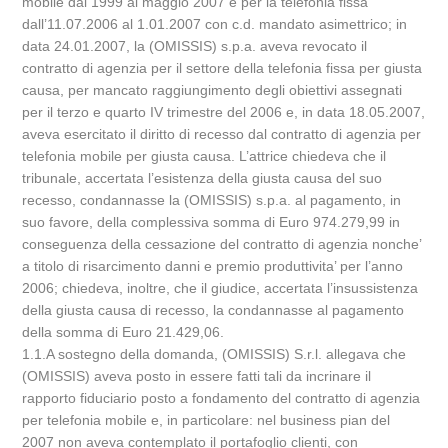
mobile dal 1999 al maggio 2007 e per la telefonia fissa
dall’11.07.2006 al 1.01.2007 con c.d. mandato asimettrico; in
data 24.01.2007, la (OMISSIS) s.p.a. aveva revocato il
contratto di agenzia per il settore della telefonia fissa per giusta
causa, per mancato raggiungimento degli obiettivi assegnati
per il terzo e quarto IV trimestre del 2006 e, in data 18.05.2007,
aveva esercitato il diritto di recesso dal contratto di agenzia per
telefonia mobile per giusta causa. L’attrice chiedeva che il
tribunale, accertata l’esistenza della giusta causa del suo
recesso, condannasse la (OMISSIS) s.p.a. al pagamento, in
suo favore, della complessiva somma di Euro 974.279,99 in
conseguenza della cessazione del contratto di agenzia nonche’
a titolo di risarcimento danni e premio produttivita’ per l’anno
2006; chiedeva, inoltre, che il giudice, accertata l’insussistenza
della giusta causa di recesso, la condannasse al pagamento
della somma di Euro 21.429,06.
1.1.A sostegno della domanda, (OMISSIS) S.r.l. allegava che
(OMISSIS) aveva posto in essere fatti tali da incrinare il
rapporto fiduciario posto a fondamento del contratto di agenzia
per telefonia mobile e, in particolare: nel business pian del
2007 non aveva contemplato il portafoglio clienti, con