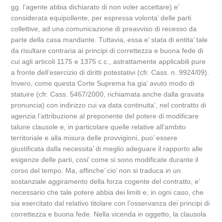
gg. l’agente abbia dichiarato di non voler accettare) e’
considerata equipollente, per espressa volonta’ delle parti
collettive, ad una comunicazione di preavviso di recesso da
parte della casa mandante. Tuttavia, essa e’ stata di entita’ tale
da risultare contraria ai principi di correttezza e buona fede di
cui agli articoli 1175 e 1375 c.c., astrattamente applicabili pure
a fronte dell’esercizio di diritti potestativi (cfr. Cass. n. 9924/09).
Invero, come questa Corte Suprema ha gia’ avuto modo di
statuire (cfr. Cass. 5467/2000, richiamata anche dalla gravata
pronuncia) con indirizzo cui va data continuita’, nel contratto di
agenzia l’attribuzione al preponente del potere di modificare
talune clausole e, in particolare quelle relative all’ambito
territoriale e alla misura delle provvigioni, puo’ essere
giustificata dalla necessita’ di meglio adeguare il rapporto alle
esigenze delle parti, cosi’ come si sono modificate durante il
corso del tempo. Ma, affinche’ cio’ non si traduca in un
sostanziale aggiramento della forza cogente del contratto, e’
necessario che tale potere abbia dei limiti e, in ogni caso, che
sia esercitato dal relativo titolare con l’osservanza dei principi di
correttezza e buona fede. Nella vicenda in oggetto, la clausola