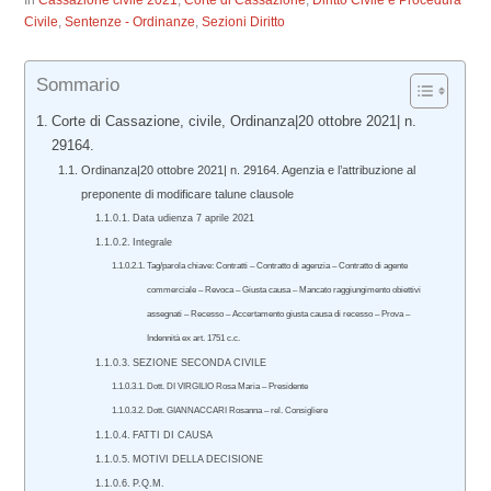
In
Cassazione civile 2021
,
Corte di Cassazione
,
Diritto Civile e Procedura
Civile
,
Sentenze - Ordinanze
,
Sezioni Diritto
Sommario
Corte di Cassazione, civile, Ordinanza|20 ottobre 2021| n.
29164.
Ordinanza|20 ottobre 2021| n. 29164. Agenzia e l’attribuzione al
preponente di modificare talune clausole
Data udienza 7 aprile 2021
Integrale
Tag/parola chiave: Contratti – Contratto di agenzia – Contratto di agente
commerciale – Revoca – Giusta causa – Mancato raggiungimento obiettivi
assegnati – Recesso – Accertamento giusta causa di recesso – Prova –
Indennità ex art. 1751 c.c.
SEZIONE SECONDA CIVILE
Dott. DI VIRGILIO Rosa Maria – Presidente
Dott. GIANNACCARI Rosanna – rel. Consigliere
FATTI DI CAUSA
MOTIVI DELLA DECISIONE
P.Q.M.