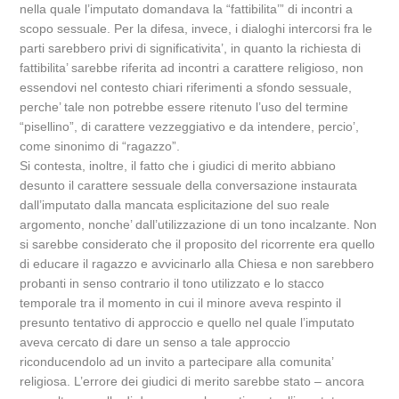
nella quale l’imputato domandava la “fattibilita’” di incontri a
scopo sessuale. Per la difesa, invece, i dialoghi intercorsi fra le
parti sarebbero privi di significativita’, in quanto la richiesta di
fattibilita’ sarebbe riferita ad incontri a carattere religioso, non
essendovi nel contesto chiari riferimenti a sfondo sessuale,
perche’ tale non potrebbe essere ritenuto l’uso del termine
“pisellino”, di carattere vezzeggiativo e da intendere, percio’,
come sinonimo di “ragazzo”.
Si contesta, inoltre, il fatto che i giudici di merito abbiano
desunto il carattere sessuale della conversazione instaurata
dall’imputato dalla mancata esplicitazione del suo reale
argomento, nonche’ dall’utilizzazione di un tono incalzante. Non
si sarebbe considerato che il proposito del ricorrente era quello
di educare il ragazzo e avvicinarlo alla Chiesa e non sarebbero
probanti in senso contrario il tono utilizzato e lo stacco
temporale tra il momento in cui il minore aveva respinto il
presunto tentativo di approccio e quello nel quale l’imputato
aveva cercato di dare un senso a tale approccio
riconducendolo ad un invito a partecipare alla comunita’
religiosa. L’errore dei giudici di merito sarebbe stato – ancora