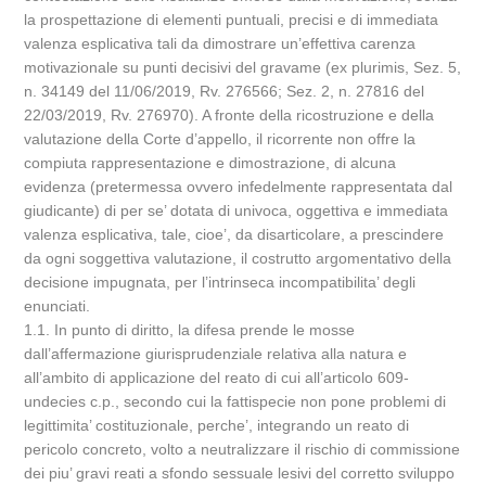
la prospettazione di elementi puntuali, precisi e di immediata
valenza esplicativa tali da dimostrare un’effettiva carenza
motivazionale su punti decisivi del gravame (ex plurimis, Sez. 5,
n. 34149 del 11/06/2019, Rv. 276566; Sez. 2, n. 27816 del
22/03/2019, Rv. 276970). A fronte della ricostruzione e della
valutazione della Corte d’appello, il ricorrente non offre la
compiuta rappresentazione e dimostrazione, di alcuna
evidenza (pretermessa ovvero infedelmente rappresentata dal
giudicante) di per se’ dotata di univoca, oggettiva e immediata
valenza esplicativa, tale, cioe’, da disarticolare, a prescindere
da ogni soggettiva valutazione, il costrutto argomentativo della
decisione impugnata, per l’intrinseca incompatibilita’ degli
enunciati.
1.1. In punto di diritto, la difesa prende le mosse
dall’affermazione giurisprudenziale relativa alla natura e
all’ambito di applicazione del reato di cui all’articolo 609-
undecies c.p., secondo cui la fattispecie non pone problemi di
legittimita’ costituzionale, perche’, integrando un reato di
pericolo concreto, volto a neutralizzare il rischio di commissione
dei piu’ gravi reati a sfondo sessuale lesivi del corretto sviluppo