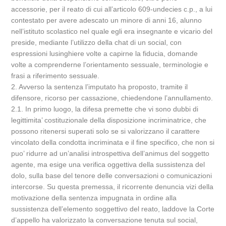
accessorie, per il reato di cui all’articolo 609-undecies c.p., a lui
contestato per avere adescato un minore di anni 16, alunno
nell’istituto scolastico nel quale egli era insegnante e vicario del
preside, mediante l’utilizzo della chat di un social, con
espressioni lusinghiere volte a capirne la fiducia, domande
volte a comprenderne l’orientamento sessuale, terminologie e
frasi a riferimento sessuale.
2. Avverso la sentenza l’imputato ha proposto, tramite il
difensore, ricorso per cassazione, chiedendone l’annullamento.
2.1. In primo luogo, la difesa premette che vi sono dubbi di
legittimita’ costituzionale della disposizione incriminatrice, che
possono ritenersi superati solo se si valorizzano il carattere
vincolato della condotta incriminata e il fine specifico, che non si
puo’ ridurre ad un’analisi introspettiva dell’animus del soggetto
agente, ma esige una verifica oggettiva della sussistenza del
dolo, sulla base del tenore delle conversazioni o comunicazioni
intercorse. Su questa premessa, il ricorrente denuncia vizi della
motivazione della sentenza impugnata in ordine alla
sussistenza dell’elemento soggettivo del reato, laddove la Corte
d’appello ha valorizzato la conversazione tenuta sul social,