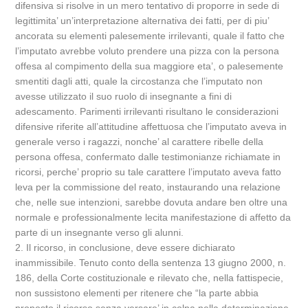
difensiva si risolve in un mero tentativo di proporre in sede di
legittimita’ un’interpretazione alternativa dei fatti, per di piu’
ancorata su elementi palesemente irrilevanti, quale il fatto che
l’imputato avrebbe voluto prendere una pizza con la persona
offesa al compimento della sua maggiore eta’, o palesemente
smentiti dagli atti, quale la circostanza che l’imputato non
avesse utilizzato il suo ruolo di insegnante a fini di
adescamento. Parimenti irrilevanti risultano le considerazioni
difensive riferite all’attitudine affettuosa che l’imputato aveva in
generale verso i ragazzi, nonche’ al carattere ribelle della
persona offesa, confermato dalle testimonianze richiamate in
ricorsi, perche’ proprio su tale carattere l’imputato aveva fatto
leva per la commissione del reato, instaurando una relazione
che, nelle sue intenzioni, sarebbe dovuta andare ben oltre una
normale e professionalmente lecita manifestazione di affetto da
parte di un insegnante verso gli alunni.
2. Il ricorso, in conclusione, deve essere dichiarato
inammissibile. Tenuto conto della sentenza 13 giugno 2000, n.
186, della Corte costituzionale e rilevato che, nella fattispecie,
non sussistono elementi per ritenere che “la parte abbia