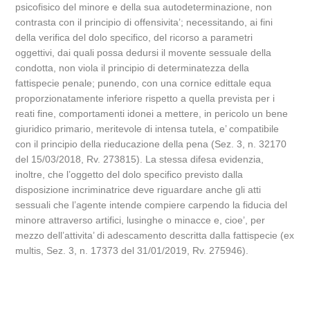
psicofisico del minore e della sua autodeterminazione, non
contrasta con il principio di offensivita’; necessitando, ai fini
della verifica del dolo specifico, del ricorso a parametri
oggettivi, dai quali possa dedursi il movente sessuale della
condotta, non viola il principio di determinatezza della
fattispecie penale; punendo, con una cornice edittale equa
proporzionatamente inferiore rispetto a quella prevista per i
reati fine, comportamenti idonei a mettere, in pericolo un bene
giuridico primario, meritevole di intensa tutela, e’ compatibile
con il principio della rieducazione della pena (Sez. 3, n. 32170
del 15/03/2018, Rv. 273815). La stessa difesa evidenzia,
inoltre, che l’oggetto del dolo specifico previsto dalla
disposizione incriminatrice deve riguardare anche gli atti
sessuali che l’agente intende compiere carpendo la fiducia del
minore attraverso artifici, lusinghe o minacce e, cioe’, per
mezzo dell’attivita’ di adescamento descritta dalla fattispecie (ex
multis, Sez. 3, n. 17373 del 31/01/2019, Rv. 275946).