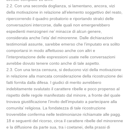
2.2. Con una seconda doglianza, si lamentano, ancora, vizi
della motivazione in relazione all’elemento soggettivo del reato,
ripercorrendo il quadro probatorio e riportando stralci delle
conversazioni intercorse, dalle quali non emergerebbero
espedienti menzogneri ne’ minacce di alcun genere,
considerata anche l’eta’ del minorenne. Dalle dichiarazioni
testimoniali assunte, sarebbe emerso che l’imputato era solito
comportarsi in modo affettuoso anche con altri e
l’interpretazione delle espressioni usate nelle conversazioni
avrebbe dovuto tenere conto anche di tale aspetto.
2.3. Con una terza censura, si deducono vizi della motivazione
in relazione alla mancata considerazione della ricostruzione dei
fatti fornita dalla difesa. I giudici di merito avrebbero
indebitamente svalutato il carattere ribelle e poco propenso al
rispetto delle regole manifestato dal minore, a fronte del quale
trovava giustificazione l’invito dell’imputato a partecipare alla
comunita’ religiosa. La fondatezza di tale ricostruzione
troverebbe conferma nelle testimonianze richiamate alle pagg.
18 e seguenti del ricorso, circa il carattere ribelle del minorenne
e la diffusione da parte sua, tra i coetanei, della prassi di