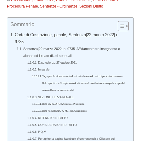
In
Cassazione penale 2022
,
Corte di Cassazione
,
Diritto Penale e
Procedura Penale
,
Sentenze - Ordinanze
,
Sezioni Diritto
Sommario
Corte di Cassazione, penale, Sentenza|22 marzo 2022| n.
9735.
Sentenza|22 marzo 2022| n. 9735. Affidamento tra insegnante e
alunno ed il reato di atti sessuali
Data udienza 27 ottobre 2021
Integrale
Tag – parola: Adescamento di minori – Natura di reato di pericolo concreto –
Dolo specifico – Compimento di atti sessuali con il minorenne quale scopo del
reato – Censure inammissibili
SEZIONE TERZA PENALE
Dott. LAPALORCIA Grazia – Presidente
Dott. ANDRONIO A. M. – rel. Consigliere
RITENUTO IN FATTO
CONSIDERATO IN DIRITTO
P.Q.M
Per aprire la pagina facebook @avvrenatodisa Cliccare qui