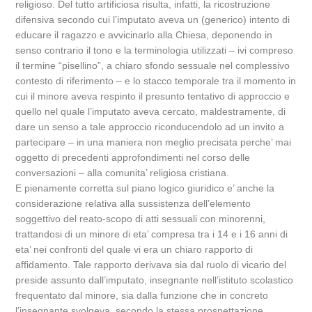
religioso. Del tutto artificiosa risulta, infatti, la ricostruzione
difensiva secondo cui l’imputato aveva un (generico) intento di
educare il ragazzo e avvicinarlo alla Chiesa, deponendo in
senso contrario il tono e la terminologia utilizzati – ivi compreso
il termine “pisellino”, a chiaro sfondo sessuale nel complessivo
contesto di riferimento – e lo stacco temporale tra il momento in
cui il minore aveva respinto il presunto tentativo di approccio e
quello nel quale l’imputato aveva cercato, maldestramente, di
dare un senso a tale approccio riconducendolo ad un invito a
partecipare – in una maniera non meglio precisata perche’ mai
oggetto di precedenti approfondimenti nel corso delle
conversazioni – alla comunita’ religiosa cristiana.
E pienamente corretta sul piano logico giuridico e’ anche la
considerazione relativa alla sussistenza dell’elemento
soggettivo del reato-scopo di atti sessuali con minorenni,
trattandosi di un minore di eta’ compresa tra i 14 e i 16 anni di
eta’ nei confronti del quale vi era un chiaro rapporto di
affidamento. Tale rapporto derivava sia dal ruolo di vicario del
preside assunto dall’imputato, insegnante nell’istituto scolastico
frequentato dal minore, sia dalla funzione che in concreto
l’insegnante svolgeva, secondo la stessa prospettazione