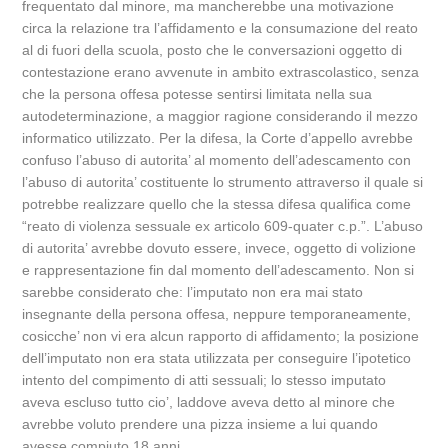
frequentato dal minore, ma mancherebbe una motivazione
circa la relazione tra l’affidamento e la consumazione del reato
al di fuori della scuola, posto che le conversazioni oggetto di
contestazione erano avvenute in ambito extrascolastico, senza
che la persona offesa potesse sentirsi limitata nella sua
autodeterminazione, a maggior ragione considerando il mezzo
informatico utilizzato. Per la difesa, la Corte d’appello avrebbe
confuso l’abuso di autorita’ al momento dell’adescamento con
l’abuso di autorita’ costituente lo strumento attraverso il quale si
potrebbe realizzare quello che la stessa difesa qualifica come
“reato di violenza sessuale ex articolo 609-quater c.p.”. L’abuso
di autorita’ avrebbe dovuto essere, invece, oggetto di volizione
e rappresentazione fin dal momento dell’adescamento. Non si
sarebbe considerato che: l’imputato non era mai stato
insegnante della persona offesa, neppure temporaneamente,
cosicche’ non vi era alcun rapporto di affidamento; la posizione
dell’imputato non era stata utilizzata per conseguire l’ipotetico
intento del compimento di atti sessuali; lo stesso imputato
aveva escluso tutto cio’, laddove aveva detto al minore che
avrebbe voluto prendere una pizza insieme a lui quando
avesse compiuto 18 anni.