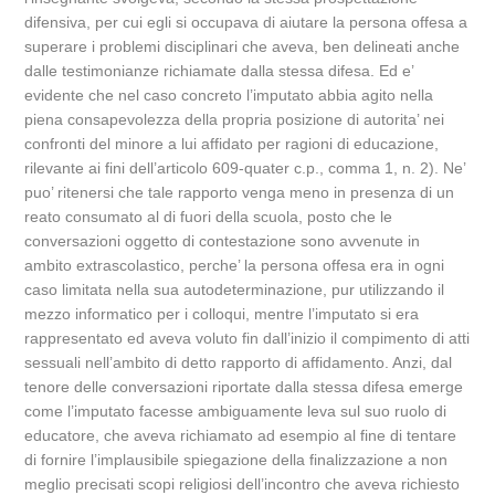
difensiva, per cui egli si occupava di aiutare la persona offesa a
superare i problemi disciplinari che aveva, ben delineati anche
dalle testimonianze richiamate dalla stessa difesa. Ed e’
evidente che nel caso concreto l’imputato abbia agito nella
piena consapevolezza della propria posizione di autorita’ nei
confronti del minore a lui affidato per ragioni di educazione,
rilevante ai fini dell’articolo 609-quater c.p., comma 1, n. 2). Ne’
puo’ ritenersi che tale rapporto venga meno in presenza di un
reato consumato al di fuori della scuola, posto che le
conversazioni oggetto di contestazione sono avvenute in
ambito extrascolastico, perche’ la persona offesa era in ogni
caso limitata nella sua autodeterminazione, pur utilizzando il
mezzo informatico per i colloqui, mentre l’imputato si era
rappresentato ed aveva voluto fin dall’inizio il compimento di atti
sessuali nell’ambito di detto rapporto di affidamento. Anzi, dal
tenore delle conversazioni riportate dalla stessa difesa emerge
come l’imputato facesse ambiguamente leva sul suo ruolo di
educatore, che aveva richiamato ad esempio al fine di tentare
di fornire l’implausibile spiegazione della finalizzazione a non
meglio precisati scopi religiosi dell’incontro che aveva richiesto