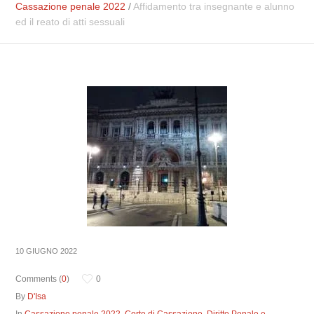
Cassazione penale 2022
/
Affidamento tra insegnante e alunno
ed il reato di atti sessuali
10 GIUGNO 2022
Comments (
0
)
0
By
D'Isa