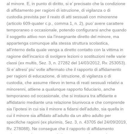
al minore. E, in punto di diritto, si e’ precisato che la condizione
di affidamento per ragioni di istruzione, di vigilanza o di
custodia prevista per il reato di atti sessuali con minorenne
(articolo 609-quater c.p., comma 1, n. 2), puo’ avere carattere
temporaneo o occasionale, potendo configurarsi anche quando
il soggetto attivo non sia l’insegnante diretto del minore, ma
appartenga comunque alla stessa struttura scolastica,
all’interno della quale venga a diretto contatto con la vittima in
ragione dell’incarico di svolgere lezioni o sostituzioni nelle varie
classi (ex multis, Sez. 3, n. 27282 del 14/03/2012, Rv. 253053).
Si e’ altresi’ piu’ volte affermato che il rapporto di affidamento
per ragioni di educazione, di istruzione, di vigilanza o di
custodia, che assume rilievo in tema di reati sessuali relativi a
minorenni, attiene a qualunque rapporto fiduciario, anche
temporaneo od occasionale, che si instaura tra affidante e
affidatario mediante una relazione biunivoca e che comprende
sia l’ipotesi in cui sia il minore a fidarsi dell’adulto, sia quella in
cui il minore sia affidato all’adulto da un altro adulto per
specifiche ragioni (ex plurimis, Sez. 3, n. 43705 del 24/09/2019,
Rv. 278088). Ne consegue che il rapporto di affidamento