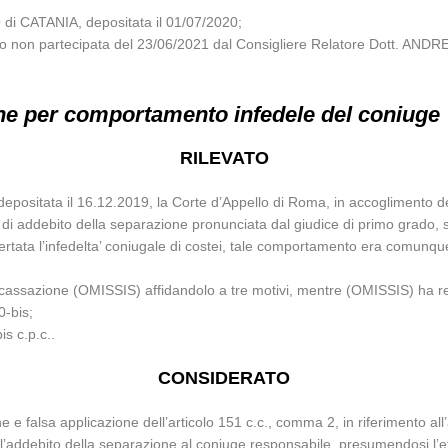
i CATANIA, depositata il 01/07/2020;
glio non partecipata del 23/06/2021 dal Consigliere Relatore Dott. AND
ne per comportamento infedele del coniuge
RILEVATO
depositata il 16.12.2019, la Corte d’Appello di Roma, in accoglimento 
di addebito della separazione pronunciata dal giudice di primo grado, s
certata l’infedelta’ coniugale di costei, tale comportamento era comunqu
cassazione (OMISSIS) affidandolo a tre motivi, mentre (OMISSIS) ha res
0-bis;
is c.p.c..
CONSIDERATO
e e falsa applicazione dell’articolo 151 c.c., comma 2, in riferimento all’
are l’addebito della separazione al coniuge responsabile, presumendosi l’ef