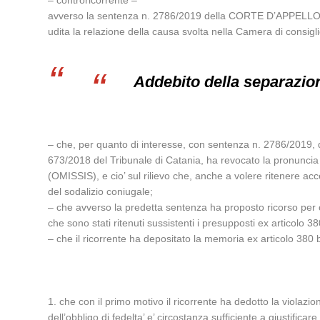
– controricorrente –
avverso la sentenza n. 2786/2019 della CORTE D’APPELLO d
udita la relazione della causa svolta nella Camera di consi
Addebito della separazio
– che, per quanto di interesse, con sentenza n. 2786/2019, 
673/2018 del Tribunale di Catania, ha revocato la pronuncia 
(OMISSIS), e cio’ sul rilievo che, anche a volere ritenere ac
del sodalizio coniugale;
– che avverso la predetta sentenza ha proposto ricorso per 
che sono stati ritenuti sussistenti i presupposti ex articolo 38
– che il ricorrente ha depositato la memoria ex articolo 380 b
1. che con il primo motivo il ricorrente ha dedotto la violazion
dell’obbligo di fedelta’ e’ circostanza sufficiente a giustific