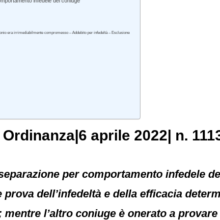
comportamento infedele del coniuge
monio era irrimediabilmente compromesso – Addebito per infedeltà – Esclusione
, Ordinanza|6 aprile 2022| n. 111
a separazione per comportamento infedele de
e prova dell’infedeltà e della efficacia deter
; mentre l’altro coniuge è onerato a provare 