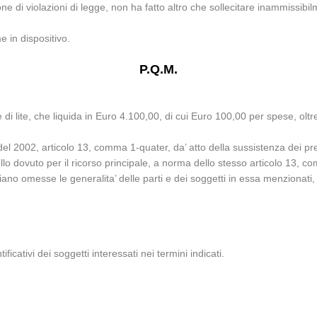
e di violazioni di legge, non ha fatto altro che sollecitare inammissibi
 in dispositivo.
P.Q.M.
i lite, che liquida in Euro 4.100,00, di cui Euro 100,00 per spese, oltr
del 2002, articolo 13, comma 1-quater, da’ atto della sussistenza dei pr
quello dovuto per il ricorso principale, a norma dello stesso articolo 13, c
iano omesse le generalita’ delle parti e dei soggetti in essa menzionati
ificativi dei soggetti interessati nei termini indicati.