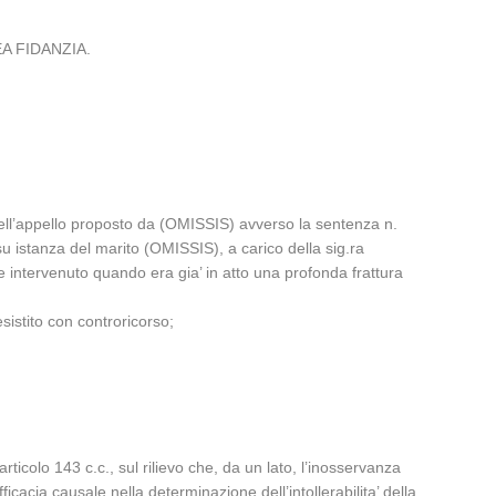
REA FIDANZIA.
dell’appello proposto da (OMISSIS) avverso la sentenza n.
u istanza del marito (OMISSIS), a carico della sig.ra
e intervenuto quando era gia’ in atto una profonda frattura
istito con controricorso;
articolo 143 c.c., sul rilievo che, da un lato, l’inosservanza
ficacia causale nella determinazione dell’intollerabilita’ della