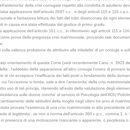
l’anteriorita’ della crisi coniugale rispetto alla condotta di adulterio d
lsa applicazione dell’articolo 2697 c.c., e degli articoli 115 e 116 c.p.c.
nale e fantasiosa lettura dei fatti del tutto disancorata da ogni eleme
i in causa era stata effettuata dal giudice di primo grado;
a applicazione dell’articolo 151 c.c., in riferimento agli articoli 115 e 116
 come prova della pregressa crisi matrimoniale, provando tale documento
e;
i sulla valenza probatoria da attribuire alla infedelta’ di un coniuge e 
dato orientamento di questa Corte (vedi recentemente Cass. n. 3923 de
delta’, l’addebito della separazione all’altro coniuge l’onere di provare l
e di chi eccepisce l’inefficacia dei fatti posti a fondamento della doman
 cui l’eccezione si fonda, vale a dire l’anteriorita’ della crisi matrimoniale
tto uso di tali principi, ritenendo all’esito della valutazione degli elem
tiviolenza sulle donne nonche’ al servizio di Psicologia dell’AOU Policlin
 cambiamento delle abitudini della moglie negli ultimi tre anni di matri
stata provata l’esistenza di una crisi matrimoniale in atto precedente 
sede di legittimita’, se non a norma dell’articolo 360 c.p.c., comma 1, n
 in presenza di una motivazione mancante o apparente, o perplessa o a