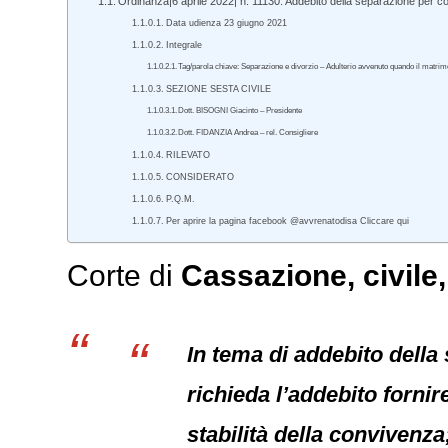
Ordinanza|6 aprile 2022| n. 11130. Addebito della separazione per 
Data udienza 23 giugno 2021
Integrale
Tag/parola chiave: Separazione e divorzio – Adulterio avvenuto quando il matri
SEZIONE SESTA CIVILE
Dott. BISOGNI Giacinto – Presidente
Dott. FIDANZIA Andrea – rel. Consigliere
RILEVATO
CONSIDERATO
P.Q.M.
Per aprire la pagina facebook @avvrenatodisa Cliccare qui
Corte di
Cassazione,
civile
In tema di addebito dell
richieda l’addebito fornir
stabilità della convivenza