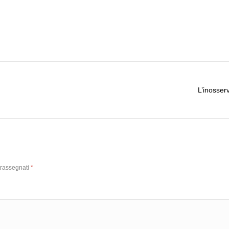
L’inosserv
trassegnati
*