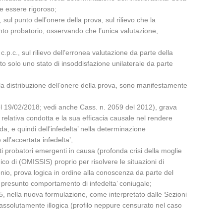
eve essere rigoroso;
, sul punto dell’onere della prova, sul rilievo che la
nto probatorio, osservando che l’unica valutazione,
 c.p.c., sul rilievo dell’erronea valutazione da parte della
 solo uno stato di insoddisfazione unilaterale da parte
sulla distribuzione dell’onere della prova, sono manifestamente
l 19/02/2018; vedi anche Cass. n. 2059 del 2012), grava
a relativa condotta e la sua efficacia causale nel rendere
da, e quindi dell’infedelta’ nella determinazione
 all’accertata infedelta’;
enti probatori emergenti in causa (profonda crisi della moglie
ico di (OMISSIS) proprio per risolvere le situazioni di
monio, prova logica in ordine alla conoscenza da parte del
al presunto comportamento di infedelta’ coniugale;
. 5, nella nuova formulazione, come interpretato dalle Sezioni
ssolutamente illogica (profilo neppure censurato nel caso