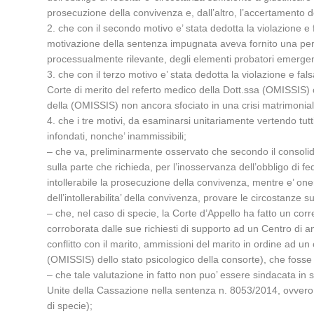
prosecuzione della convivenza e, dall’altro, l’accertamento del
2. che con il secondo motivo e’ stata dedotta la violazione e fa
motivazione della sentenza impugnata aveva fornito una perso
processualmente rilevante, degli elementi probatori emergent
3. che con il terzo motivo e’ stata dedotta la violazione e fals
Corte di merito del referto medico della Dott.ssa (OMISSIS)
della (OMISSIS) non ancora sfociato in una crisi matrimonial
4. che i tre motivi, da esaminarsi unitariamente vertendo tutt
infondati, nonche’ inammissibili;
– che va, preliminarmente osservato che secondo il consoli
sulla parte che richieda, per l’inosservanza dell’obbligo di fe
intollerabile la prosecuzione della convivenza, mentre e’ oner
dell’intollerabilita’ della convivenza, provare le circostanze su
– che, nel caso di specie, la Corte d’Appello ha fatto un corre
corroborata dalle sue richiesti di supporto ad un Centro di an
conflitto con il marito, ammissioni del marito in ordine ad un
(OMISSIS) dello stato psicologico della consorte), che fosse 
– che tale valutazione in fatto non puo’ essere sindacata in 
Unite della Cassazione nella sentenza n. 8053/2014, ovvero
di specie);