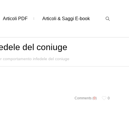
Articoli PDF
Articoli & Saggi E-book
edele del coniuge
er comportamento infedele del coniuge
Comments (
0
)
0