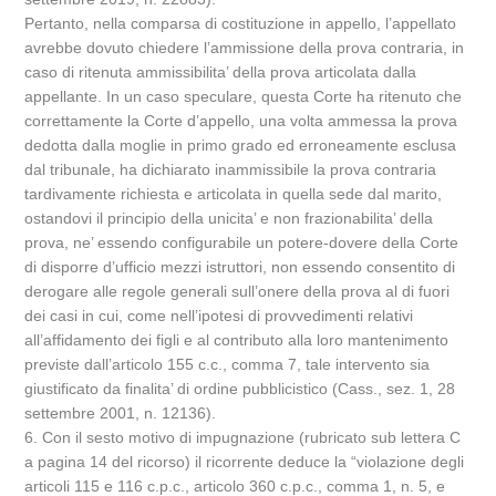
Pertanto, nella comparsa di costituzione in appello, l’appellato
avrebbe dovuto chiedere l’ammissione della prova contraria, in
caso di ritenuta ammissibilita’ della prova articolata dalla
appellante. In un caso speculare, questa Corte ha ritenuto che
correttamente la Corte d’appello, una volta ammessa la prova
dedotta dalla moglie in primo grado ed erroneamente esclusa
dal tribunale, ha dichiarato inammissibile la prova contraria
tardivamente richiesta e articolata in quella sede dal marito,
ostandovi il principio della unicita’ e non frazionabilita’ della
prova, ne’ essendo configurabile un potere-dovere della Corte
di disporre d’ufficio mezzi istruttori, non essendo consentito di
derogare alle regole generali sull’onere della prova al di fuori
dei casi in cui, come nell’ipotesi di provvedimenti relativi
all’affidamento dei figli e al contributo alla loro mantenimento
previste dall’articolo 155 c.c., comma 7, tale intervento sia
giustificato da finalita’ di ordine pubblicistico (Cass., sez. 1, 28
settembre 2001, n. 12136).
6. Con il sesto motivo di impugnazione (rubricato sub lettera C
a pagina 14 del ricorso) il ricorrente deduce la “violazione degli
articoli 115 e 116 c.p.c., articolo 360 c.p.c., comma 1, n. 5, e