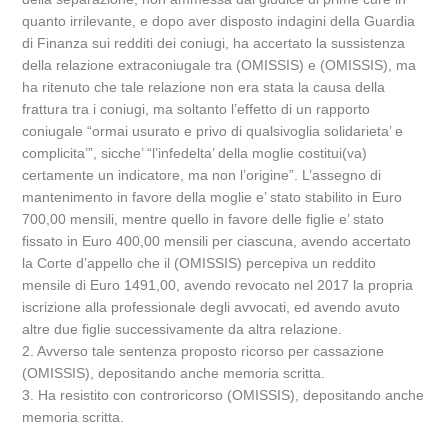
quanto irrilevante, e dopo aver disposto indagini della Guardia
di Finanza sui redditi dei coniugi, ha accertato la sussistenza
della relazione extraconiugale tra (OMISSIS) e (OMISSIS), ma
ha ritenuto che tale relazione non era stata la causa della
frattura tra i coniugi, ma soltanto l’effetto di un rapporto
coniugale “ormai usurato e privo di qualsivoglia solidarieta’ e
complicita’”, sicche’ “l’infedelta’ della moglie costitui(va)
certamente un indicatore, ma non l’origine”. L’assegno di
mantenimento in favore della moglie e’ stato stabilito in Euro
700,00 mensili, mentre quello in favore delle figlie e’ stato
fissato in Euro 400,00 mensili per ciascuna, avendo accertato
la Corte d’appello che il (OMISSIS) percepiva un reddito
mensile di Euro 1491,00, avendo revocato nel 2017 la propria
iscrizione alla professionale degli avvocati, ed avendo avuto
altre due figlie successivamente da altra relazione.
2. Avverso tale sentenza proposto ricorso per cassazione
(OMISSIS), depositando anche memoria scritta.
3. Ha resistito con controricorso (OMISSIS), depositando anche
memoria scritta.