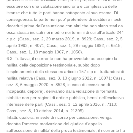
escutere con una valutazione sincrona e complessiva delle
istanze che tutte le parti hanno sottoposto al suo esame. Di
conseguenza, la parte non puo’ pretendere di sostituire i testi
deceduti prima dell’assunzione con altri che non siano stati da
essa stessa indicati nei modi e nei termini di cui all’articolo 244
c.p.c. (Cass., sez. 2, 29 marzo 2019, n. 8929; Cass., sez. 2, 5
aprile 1993, n. 4071; Cass., sez. 1, 29 maggio 1992, n. 6515;
Cass., sez. 1, 18 maggio 1967, n. 1050).
6.3. Tuttavia, il ricorrente non ha provveduto ad eccepire la
nullita’ della deposizione testimoniale, subito dopo
l’espletamento della stessa ex articolo 157 c.p.c., trattandosi di
nullita’ relativa (Cass., sez. 3, 13 giugno 2022, n. 18971; Cass.,
sez. 3, 6 maggio 2020, n. 8528, in caso di eccezione di
incapacita’ deporre), derivando dalla violazione di formalita’
stabilite non per ragioni di ordine pubblico, bensi’ nell’esclusivo
interesse delle parti (Cass., sez. 3, 12 aprile 2016, n. 7110;
Cass., sez. 3, 10 ottobre 2014, n. 21395).
Infatti, qualora, in sede di ricorso per cassazione, venga
dedotta l’omessa motivazione del giudice d’appello
sull’eccezione di nullita’ della prova testimoniale, il ricorrente ha