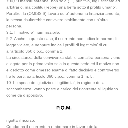
700,00 mensili sarebbe “non solo (…) punitivo, ingiustificato ed
arbitrario, ma costitui(rebbe) una beffa sotto il profilo umano”.
Peraltro, la (OMISSIS) lavora ed e’ autonoma finanziariamente;
la stessa risulterebbe convivere stabilmente con un’altra
persona.
9.1. Il motivo e’ inammissibile.
9.2. Anche in questo caso, il ricorrente non indica le norme di
legge violate, e neppure indica i profili di legittimita’ di cui
all’articolo 360 c.p.c., comma 1.
La circostanza della convivenza stabile con altra persona viene
allegata per la prima volta solo in questa sede ed il motivo non
e’ dedotto come omesso esame di fatto decisivo e controverso
tra le parti, ex articolo 360 c.p.c., comma 1, n. 5.
10. Le spese del giudizio di legittimita’, in ragione della
soccombenza, vanno poste a carico del ricorrente si liquidano
come da dispositivo.
P.Q.M.
rigetta il ricorso.
Condanna il ricorrente a rimborsare in favore della