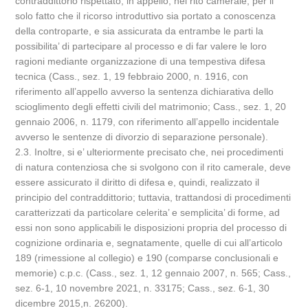
contraddittorio rispettato, in appello, nel rito camerale, per il
solo fatto che il ricorso introduttivo sia portato a conoscenza
della controparte, e sia assicurata da entrambe le parti la
possibilita’ di partecipare al processo e di far valere le loro
ragioni mediante organizzazione di una tempestiva difesa
tecnica (Cass., sez. 1, 19 febbraio 2000, n. 1916, con
riferimento all’appello avverso la sentenza dichiarativa dello
scioglimento degli effetti civili del matrimonio; Cass., sez. 1, 20
gennaio 2006, n. 1179, con riferimento all’appello incidentale
avverso le sentenze di divorzio di separazione personale).
2.3. Inoltre, si e’ ulteriormente precisato che, nei procedimenti
di natura contenziosa che si svolgono con il rito camerale, deve
essere assicurato il diritto di difesa e, quindi, realizzato il
principio del contraddittorio; tuttavia, trattandosi di procedimenti
caratterizzati da particolare celerita’ e semplicita’ di forme, ad
essi non sono applicabili le disposizioni propria del processo di
cognizione ordinaria e, segnatamente, quelle di cui all’articolo
189 (rimessione al collegio) e 190 (comparse conclusionali e
memorie) c.p.c. (Cass., sez. 1, 12 gennaio 2007, n. 565; Cass.,
sez. 6-1, 10 novembre 2021, n. 33175; Cass., sez. 6-1, 30
dicembre 2015,n. 26200).