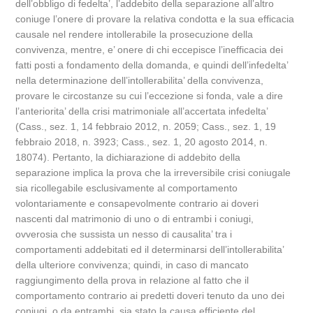
dell’obbligo di fedelta’, l’addebito della separazione all’altro
coniuge l’onere di provare la relativa condotta e la sua efficacia
causale nel rendere intollerabile la prosecuzione della
convivenza, mentre, e’ onere di chi eccepisce l’inefficacia dei
fatti posti a fondamento della domanda, e quindi dell’infedelta’
nella determinazione dell’intollerabilita’ della convivenza,
provare le circostanze su cui l’eccezione si fonda, vale a dire
l’anteriorita’ della crisi matrimoniale all’accertata infedelta’
(Cass., sez. 1, 14 febbraio 2012, n. 2059; Cass., sez. 1, 19
febbraio 2018, n. 3923; Cass., sez. 1, 20 agosto 2014, n.
18074). Pertanto, la dichiarazione di addebito della
separazione implica la prova che la irreversibile crisi coniugale
sia ricollegabile esclusivamente al comportamento
volontariamente e consapevolmente contrario ai doveri
nascenti dal matrimonio di uno o di entrambi i coniugi,
ovverosia che sussista un nesso di causalita’ tra i
comportamenti addebitati ed il determinarsi dell’intollerabilita’
della ulteriore convivenza; quindi, in caso di mancato
raggiungimento della prova in relazione al fatto che il
comportamento contrario ai predetti doveri tenuto da uno dei
coniugi, o da entrambi, sia stato la causa efficiente del