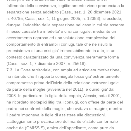
fallimento della convivenza, legittimamente viene pronunciata la
separazione senza addebito (Cass., sez. 1, 20 dicembre 2021,
n. 40795; Cass., sez. 1, 11 giugno 2005, n. 12383); si esclude,
dunque, l’addebito della separazione nel caso in cui sia assente
il nesso causale tra infedelta’ e crisi coniugale, mediante un
accertamento rigoroso ed una valutazione complessiva del
comportamento di entrambi i coniugi, tale che ne risulti la
preesistenza di una crisi gia’ irrimediabilmente in atto, in un
contesto caratterizzato da una convivenza meramente forma
(Cass., sez. 1, 7 dicembre 2007, n. 25618).
7.3. La Corte territoriale, con ampia ed articolata motivazione,
ha ritenuto che il rapporto coniugale fosse gia’ estremamente
compromesso prima dell’inizio della relazione extraconiugale
da parte della moglie (avvenuta nel 2011), e quindi gia’ dal
2008. In particolare, la figlia della coppia, Alessia, nata il 2001,
ha ricordato molteplici litigi tra i coniugi, con offese da parte del
padre nei confronti della moglie, che evitava di reagire, mentre
il padre imponeva le figlie di assistere alle discussioni.
L’atteggiamento prevaricatore del marito e’ stato confermato
anche da (OMISSIS), amica dell’appellante, come pure da