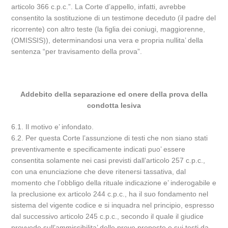
articolo 366 c.p.c.”. La Corte d’appello, infatti, avrebbe
consentito la sostituzione di un testimone deceduto (il padre del
ricorrente) con altro teste (la figlia dei coniugi, maggiorenne,
(OMISSIS)), determinandosi una vera e propria nullita’ della
sentenza “per travisamento della prova”.
Addebito della separazione ed onere della prova della
condotta lesiva
6.1. Il motivo e’ infondato.
6.2. Per questa Corte l’assunzione di testi che non siano stati
preventivamente e specificamente indicati puo’ essere
consentita solamente nei casi previsti dall’articolo 257 c.p.c.,
con una enunciazione che deve ritenersi tassativa, dal
momento che l’obbligo della rituale indicazione e’ inderogabile e
la preclusione ex articolo 244 c.p.c., ha il suo fondamento nel
sistema del vigente codice e si inquadra nel principio, espresso
dal successivo articolo 245 c.p.c., secondo il quale il giudice
provvede sull’ammissibilita’ delle prove proposte e sui testi da