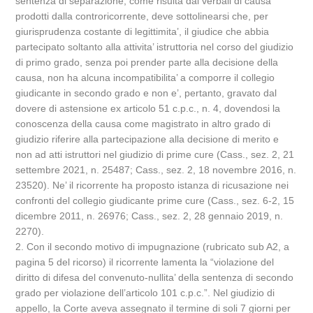
sentenza di separazione, come risulta dai verbali di causa
prodotti dalla controricorrente, deve sottolinearsi che, per
giurisprudenza costante di legittimita’, il giudice che abbia
partecipato soltanto alla attivita’ istruttoria nel corso del giudizio
di primo grado, senza poi prender parte alla decisione della
causa, non ha alcuna incompatibilita’ a comporre il collegio
giudicante in secondo grado e non e’, pertanto, gravato dal
dovere di astensione ex articolo 51 c.p.c., n. 4, dovendosi la
conoscenza della causa come magistrato in altro grado di
giudizio riferire alla partecipazione alla decisione di merito e
non ad atti istruttori nel giudizio di prime cure (Cass., sez. 2, 21
settembre 2021, n. 25487; Cass., sez. 2, 18 novembre 2016, n.
23520). Ne’ il ricorrente ha proposto istanza di ricusazione nei
confronti del collegio giudicante prime cure (Cass., sez. 6-2, 15
dicembre 2011, n. 26976; Cass., sez. 2, 28 gennaio 2019, n.
2270).
2. Con il secondo motivo di impugnazione (rubricato sub A2, a
pagina 5 del ricorso) il ricorrente lamenta la “violazione del
diritto di difesa del convenuto-nullita’ della sentenza di secondo
grado per violazione dell’articolo 101 c.p.c.”. Nel giudizio di
appello, la Corte aveva assegnato il termine di soli 7 giorni per