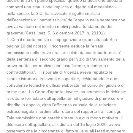
decisione su un punto specifico, quando la decisione adottata
comporti una statuizione implicita di rigetto sul medesimo –
nella specie, la S.C. ha ravvisato il rigetto implicito
dell’eccezione di inammissibilita’ dell’appello nella sentenza che
aveva valutato nel merito i motivi posti a fondamento del
gravame (Cass., sez. 5, 6 dicembre 2017, n. 29191).
4. Con il quarto motivo di impugnazione (rubricato sub B, a
pagina 10 del ricorso) il ricorrente deduce la “errata
ammissione delle prove orali articolate da controparte-nullita’
della sentenza di secondo grado per vizio di travisamento della
prova-nullita’ per motivazione insufficiente, incongrua e
contraddittoria”. Il Tribunale di Vicenza aveva reputato le
istanze istruttorie irrilevanti e superflue, richiamando le due
consulenze tecniche d’ufficio elaborate nel corso del giudizio di
prime cure. La Corte d’appello, invece, ha ammesso le richieste
istruttorie formulate dall’appellante nel giudizio di prime cure e
ribadite in appello, circa l’efficienza causale della relazione
extraconiugale in ordine alla rottura del rapporto tra i coniugi.
Tale ammissione non sarebbe stata in alcun modo motivata. Il
difensore dell’appellato, all’udienza del 15 luglio 2020, aveva
osservato che le circostanze di fatto sulle quali i testi avrebbero