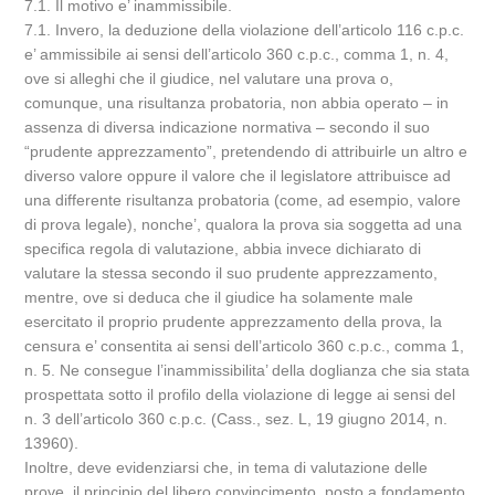
7.1. Il motivo e’ inammissibile.
7.1. Invero, la deduzione della violazione dell’articolo 116 c.p.c.
e’ ammissibile ai sensi dell’articolo 360 c.p.c., comma 1, n. 4,
ove si alleghi che il giudice, nel valutare una prova o,
comunque, una risultanza probatoria, non abbia operato – in
assenza di diversa indicazione normativa – secondo il suo
“prudente apprezzamento”, pretendendo di attribuirle un altro e
diverso valore oppure il valore che il legislatore attribuisce ad
una differente risultanza probatoria (come, ad esempio, valore
di prova legale), nonche’, qualora la prova sia soggetta ad una
specifica regola di valutazione, abbia invece dichiarato di
valutare la stessa secondo il suo prudente apprezzamento,
mentre, ove si deduca che il giudice ha solamente male
esercitato il proprio prudente apprezzamento della prova, la
censura e’ consentita ai sensi dell’articolo 360 c.p.c., comma 1,
n. 5. Ne consegue l’inammissibilita’ della doglianza che sia stata
prospettata sotto il profilo della violazione di legge ai sensi del
n. 3 dell’articolo 360 c.p.c. (Cass., sez. L, 19 giugno 2014, n.
13960).
Inoltre, deve evidenziarsi che, in tema di valutazione delle
prove, il principio del libero convincimento, posto a fondamento