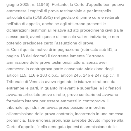
giugno 2005, n. 11946). Pertanto, la Corte d’appello ben poteva
ammettere i capitoli di prova testimoniale e per interpello
articolati dalla (OMISSIS) nel giudizio di prime cure e reiterati
nell’atto di appello, anche se agli atti erano presenti le
dichiarazioni testimoniali relative ad atti procedimenti civili tra le
stesse parti, aventi queste ultime solo valore indiziario, e non
potendo precludere certo l’assunzione di prove.
5. Con il quinto motivo di impugnazione (rubricato sub B1, a
pagina 13 del ricorso) il ricorrente lamenta “l’erronea
ammissione delle prove testimoniali attore, senza aver
ammesso in controprova parte convenuta-violazione degli
articoli 115, 116 e 183 c.p.c., articoli 245, 246 e 247 c.p.c.”. Il
Tribunale di Venezia aveva rigettato le istanze istruttorie da
entrambe le parti, in quanto irrilevanti e superflue, e i difensori
avevano articolato prove dirette, prove contrarie ed avevano
formulato istanza per essere ammessi in controprova. Il
tribunale, quindi, non aveva preso posizione in ordine
all’ammissione della prova contraria, incorrendo in una omessa
pronuncia. Tale erronea pronuncia avrebbe dovuto imporre alla
Corte d’appello, “nella denegata ipotesi di ammissione delle