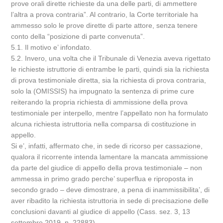
prove orali dirette richieste da una delle parti, di ammettere
l’altra a prova contraria”. Al contrario, la Corte territoriale ha
ammesso solo le prove dirette di parte attore, senza tenere
conto della “posizione di parte convenuta”.
5.1. Il motivo e’ infondato.
5.2. Invero, una volta che il Tribunale di Venezia aveva rigettato
le richieste istruttorie di entrambe le parti, quindi sia la richiesta
di prova testimoniale diretta, sia la richiesta di prova contraria,
solo la (OMISSIS) ha impugnato la sentenza di prime cure
reiterando la propria richiesta di ammissione della prova
testimoniale per interpello, mentre l’appellato non ha formulato
alcuna richiesta istruttoria nella comparsa di costituzione in
appello.
Si e’, infatti, affermato che, in sede di ricorso per cassazione,
qualora il ricorrente intenda lamentare la mancata ammissione
da parte del giudice di appello della prova testimoniale – non
ammessa in primo grado perche’ superflua e riproposta in
secondo grado – deve dimostrare, a pena di inammissibilita’, di
aver ribadito la richiesta istruttoria in sede di precisazione delle
conclusioni davanti al giudice di appello (Cass. sez. 3, 13
settembre 2019, n. 22883).