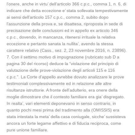
l’onere, anche in virtu’ dell’articolo 366 c.p.c., comma 1, n. 6, di
indicare che detta eccezione e’ stata sollevata tempestivamente
ai sensi dell’articolo 157 c.p.c., comma 2, subito dopo
l’assunzione della prova e, se disattesa, riproposta in sede di
precisazione delle conclusioni ed in appello ex articolo 346
c.p.c., dovendo, in mancanza, ritenersi irrituale la relativa
eccezione e pertanto sanata la nullita’, avendo la stessa
carattere relativo (Cass., sez. 2, 23 novembre 2016, n. 23896).
7. Con il settimo motivo di impugnazione (rubricato sub D a
pagina 30 del ricorso) deduce la “violazione del principio di
valutazione delle prove-violazione degli articoli 115 e 116
c.p.c.”. La Corte d’appello avrebbe dovuto analizzare le prove
testimoniali complessivamente ed in relazione alle altre
risultanze istruttorie. A fronte dell’adulterio, era onere della
moglie dimostrare che il contesto familiare era gia’ disgregato.
In realta’, vari elementi deponevano in senso contrario, in
quanto pochi mesi prima del tradimento alla (OMISSIS) era
stata intestata la meta’ della casa coniugale, sicche’ sussisteva
ancora un forte legame affettivo e di fiducia reciproca, come
pure unione familiare.