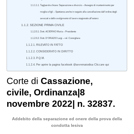
Tag/parola chiave: Separazione e divorzio – Assegno di mantenimento per
moglie e figli – Spettanza anche in seguito alla cancellazione dall’ordine degli
avvocati e dello svolgimento di lavoro stagionale all’estero
SEZIONE PRIMA CIVILE
Dott. ACIERNO Maria – Presidente
Dott. D’ORAZIO Luigi – rel. Consigliere
RILEVATO IN FATTO
CONSIDERATO IN DIRITTO
P.Q.M.
Per aprire la pagina facebook @avvrenatodisa Cliccare qui
Corte di
Cassazione
,
civile
, Ordinanza|8
novembre 2022| n. 32837.
Addebito della separazione ed onere della prova della
condotta lesiva