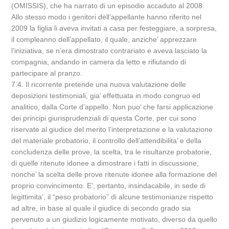
(OMISSIS), che ha narrato di un episodio accaduto al 2008.
Allo stesso modo i genitori dell’appellante hanno riferito nel
2009 la figlia li aveva invitati a casa per festeggiare, a sorpresa,
il compleanno dell’appellato, il quale, anziche’ apprezzare
l’iniziativa, se n’era dimostrato contrariato e aveva lasciato la
compagnia, andando in camera da letto e rifiutando di
partecipare al pranzo.
7.4. Il ricorrente pretende una nuova valutazione delle
deposizioni testimoniali, gia’ effettuata in modo congruo ed
analitico, dalla Corte d’appello. Non puo’ che farsi applicazione
dei principi giurisprudenziali di questa Corte, per cui sono
riservate al giudice del merito l’interpretazione e la valutazione
del materiale probatorio, il controllo dell’attendibilita’ e della
concludenza delle prove, la scelta, tra le risultanze probatorie,
di quelle ritenute idonee a dimostrare i fatti in discussione,
nonche’ la scelta delle prove ritenute idonee alla formazione del
proprio convincimento. E’, pertanto, insindacabile, in sede di
legittimita’, il “peso probatorio” di alcune testimonianze rispetto
ad altre, in base al quale il giudice di secondo grado sia
pervenuto a un giudizio logicamente motivato, diverso da quello