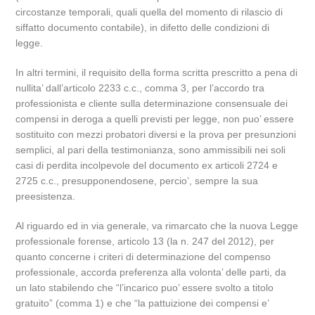
circostanze temporali, quali quella del momento di rilascio di
siffatto documento contabile), in difetto delle condizioni di
legge.
In altri termini, il requisito della forma scritta prescritto a pena di
nullita’ dall’articolo 2233 c.c., comma 3, per l’accordo tra
professionista e cliente sulla determinazione consensuale dei
compensi in deroga a quelli previsti per legge, non puo’ essere
sostituito con mezzi probatori diversi e la prova per presunzioni
semplici, al pari della testimonianza, sono ammissibili nei soli
casi di perdita incolpevole del documento ex articoli 2724 e
2725 c.c., presupponendosene, percio’, sempre la sua
preesistenza.
Al riguardo ed in via generale, va rimarcato che la nuova Legge
professionale forense, articolo 13 (la n. 247 del 2012), per
quanto concerne i criteri di determinazione del compenso
professionale, accorda preferenza alla volonta’ delle parti, da
un lato stabilendo che “l’incarico puo’ essere svolto a titolo
gratuito” (comma 1) e che “la pattuizione dei compensi e’