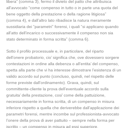
libera” (comma 3), fermo il divieto del patto che attribuisca
all’avvocato “come compenso in tutto o in parte una quota del
bene oggetto della prestazione o della ragione litigiosa”
(comma 4), e dall’altro lato ribadisce la natura meramente
sussidiaria dei “parametri” forensi, i quali “si applicano quando
all’atto dell’incarico o successivamente il compenso non sia
stato determinato in forma scritta” (comma 6).
Sotto il profilo processuale e, in particolare, del riparto
dell’onere probatorio, cio’ significa che, ove dovessero sorgere
contestazioni in ordine alla debenza o all’entita’ del compenso,
spetta alla parte che vi ha interesse dimostrare l’esistenza di un
valido accordo sul punto (concluso, quindi, nel rispetto delle
forme previste dall’ordinamento). Grava, quindi, sul
committente-cliente la prova dell’eventuale accordo sulla
gratuita’ della prestazione, cosi’ come della pattuizione,
necessariamente in forma scritta, di un compenso in misura
inferiore rispetto a quella che deriverebbe dall’applicazione dei
parametri forensi, mentre incombe sul professionista-avvocato
l’onere della prova di aver pattuito – sempre nella forma per
iscritto – un compenso in misura ad essi superiore.