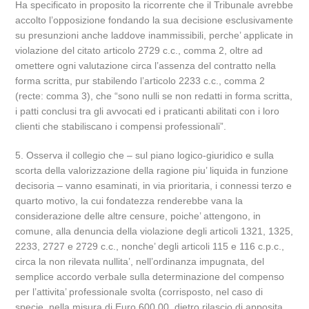
Ha specificato in proposito la ricorrente che il Tribunale avrebbe
accolto l’opposizione fondando la sua decisione esclusivamente
su presunzioni anche laddove inammissibili, perche’ applicate in
violazione del citato articolo 2729 c.c., comma 2, oltre ad
omettere ogni valutazione circa l’assenza del contratto nella
forma scritta, pur stabilendo l’articolo 2233 c.c., comma 2
(recte: comma 3), che “sono nulli se non redatti in forma scritta,
i patti conclusi tra gli avvocati ed i praticanti abilitati con i loro
clienti che stabiliscano i compensi professionali”.
5. Osserva il collegio che – sul piano logico-giuridico e sulla
scorta della valorizzazione della ragione piu’ liquida in funzione
decisoria – vanno esaminati, in via prioritaria, i connessi terzo e
quarto motivo, la cui fondatezza renderebbe vana la
considerazione delle altre censure, poiche’ attengono, in
comune, alla denuncia della violazione degli articoli 1321, 1325,
2233, 2727 e 2729 c.c., nonche’ degli articoli 115 e 116 c.p.c.,
circa la non rilevata nullita’, nell’ordinanza impugnata, del
semplice accordo verbale sulla determinazione del compenso
per l’attivita’ professionale svolta (corrisposto, nel caso di
specie, nella misura di Euro 600,00, dietro rilascio di apposita