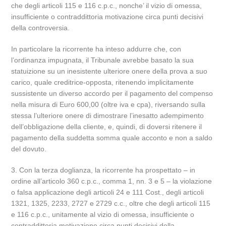
che degli articoli 115 e 116 c.p.c., nonche’ il vizio di omessa,
insufficiente o contraddittoria motivazione circa punti decisivi
della controversia.
In particolare la ricorrente ha inteso addurre che, con
l’ordinanza impugnata, il Tribunale avrebbe basato la sua
statuizione su un inesistente ulteriore onere della prova a suo
carico, quale creditrice-opposta, ritenendo implicitamente
sussistente un diverso accordo per il pagamento del compenso
nella misura di Euro 600,00 (oltre iva e cpa), riversando sulla
stessa l’ulteriore onere di dimostrare l’inesatto adempimento
dell’obbligazione della cliente, e, quindi, di doversi ritenere il
pagamento della suddetta somma quale acconto e non a saldo
del dovuto.
3. Con la terza doglianza, la ricorrente ha prospettato – in
ordine all’articolo 360 c.p.c., comma 1, nn. 3 e 5 – la violazione
o falsa applicazione degli articoli 24 e 111 Cost., degli articoli
1321, 1325, 2233, 2727 e 2729 c.c., oltre che degli articoli 115
e 116 c.p.c., unitamente al vizio di omessa, insufficiente o
contraddittoria motivazione circa punti decisivi della