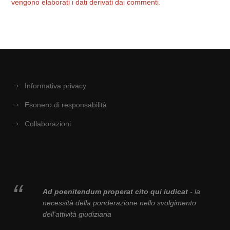
vengono elaborati i dati derivati dai commenti
.
Informativa privacy
Esonero di responsabilità
Collaborazioni
Ad poenitendum properat cito qui iudicat
- la
necessità della ponderazione nello svolgimento
dell'attività giudiziaria