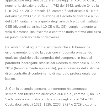
applicazione degli articoli 12 e 14 preleggi, articolo 36 Cost.,
nonche’ la violazione della L. n. 742 del 1942, articolo 24 della
L. n. 247 del 2012, articolo 13, comma 6, dell’articolo 91 c.p.c.,
dell’articolo 2233 c.c. in relazione al Decreto Ministeriale n. 55
del 2014, unitamente a quella degli articoli 5 e 85 del Trattato
CEE (divenuti poi articoli 10 CE e 81 CE), congiuntamente al
vizio di omessa, insufficiente o contraddittoria motivazione circa
un punto decisivo della controversia.
Ha sostenuto al riguardo al ricorrente che il Tribunale ha
erroneamente fondato la decisione impugnata omettendo
qualsiasi giudizio sulla congruita’ del compenso in base ai
parametri inderogabili stabiliti dal Decreto Ministeriale n. 55 del
2014 (temporalmente applicabile), pur in assenza della stipula
di un contratto di conferimento di mandato professionale per
iscritto.
2. Con la seconda censura, la ricorrente ha lamentato –
sempre con riferimento all’articolo 360 c.p.c., comma 1, nn. 3 e
5 – la violazione o falsa applicazione degli articoli 24 e 111
Cost., degli articoli 1321, 1325, 2233, 2727 e 2729 c.c., oltre