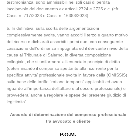
testimonianza, sono ammissibili nei soli casi di perdita
incolpevole del documento ex articoli 2724 e 2725 c.c. (cfr.
Cass. n. 717/2023 e Cass. n. 16383/2023).
6. In definitiva, sulla scorta delle argomentazioni
complessivamente svolte, vanno accolti il terzo e quarto motivo
del ricorso e dichiarati assorbiti i primi due, con conseguente
cassazione dell’ordinanza impugnata ed il derivante rinvio della
causa al Tribunale di Salerno, in diversa composizione
collegiale, che si uniformera’ all’enunciato principio di diritto
(determinando il compenso spettante alla ricorrente per la
specifica attivita’ professionale svolta in favore della (OMISSIS)
sulla base delle tariffe “ratione temporis” applicabili ed avuto
riguardo all’importanza dell’affare e al decoro professionale) e
provvedera’ anche a regolare le spese del presente giudizio di
legittimita’.
Accordo di determinazione del compenso professionale
tra avvocato e cliente
P.Q.M.