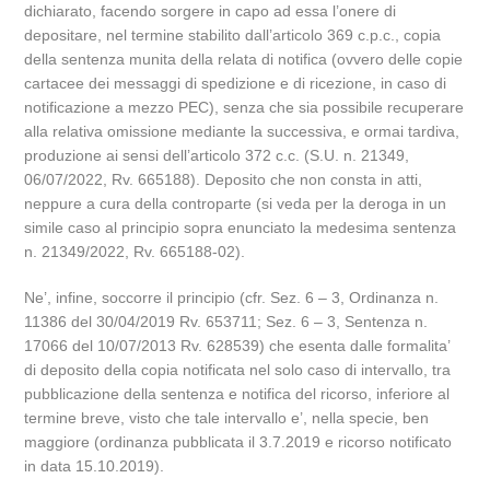
dichiarato, facendo sorgere in capo ad essa l’onere di
depositare, nel termine stabilito dall’articolo 369 c.p.c., copia
della sentenza munita della relata di notifica (ovvero delle copie
cartacee dei messaggi di spedizione e di ricezione, in caso di
notificazione a mezzo PEC), senza che sia possibile recuperare
alla relativa omissione mediante la successiva, e ormai tardiva,
produzione ai sensi dell’articolo 372 c.c. (S.U. n. 21349,
06/07/2022, Rv. 665188). Deposito che non consta in atti,
neppure a cura della controparte (si veda per la deroga in un
simile caso al principio sopra enunciato la medesima sentenza
n. 21349/2022, Rv. 665188-02).
Ne’, infine, soccorre il principio (cfr. Sez. 6 – 3, Ordinanza n.
11386 del 30/04/2019 Rv. 653711; Sez. 6 – 3, Sentenza n.
17066 del 10/07/2013 Rv. 628539) che esenta dalle formalita’
di deposito della copia notificata nel solo caso di intervallo, tra
pubblicazione della sentenza e notifica del ricorso, inferiore al
termine breve, visto che tale intervallo e’, nella specie, ben
maggiore (ordinanza pubblicata il 3.7.2019 e ricorso notificato
in data 15.10.2019).