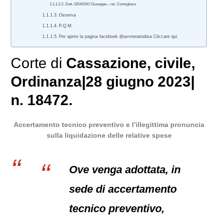
Dott. GRASSO Giuseppe – rel. Consigliere
Osserva
P.Q.M.
Per aprire la pagina facebook @avvrenatodisa Cliccare qui
Corte di
Cassazione
,
civile
,
Ordinanza
|
28 giugno 2023
|
n. 18472.
Accertamento tecnico preventivo e l’illegittima pronuncia
sulla liquidazione delle relative spese
Ove venga adottata, in
sede di accertamento
tecnico preventivo,