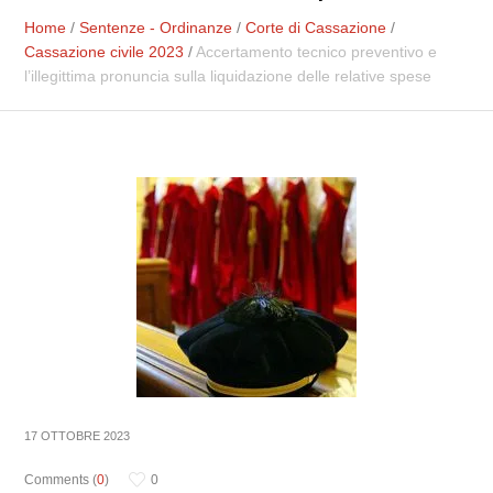
Home
/
Sentenze - Ordinanze
/
Corte di Cassazione
/
Cassazione civile 2023
/
Accertamento tecnico preventivo e
l’illegittima pronuncia sulla liquidazione delle relative spese
17 OTTOBRE 2023
Comments (
0
)
0