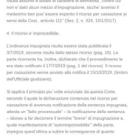
risulta assunto e dotato di carattere di definitivita’, contro cui
non e’ dato alcun mezzo d’impugnazione, sicche’ avverso il
medesimo ben puo’ essere esperito il ricorso per cassazione ai
sensi della Cost., articolo 111” (Sez. 2, n. 324, 10/1/2017).
4. Il ricorso e’ improcedibile.
L’ordinanza impugnata risulta essere stata pubblicata il
3/7/2019, siccome risulta dallo stesso ricorso (pag. 10). La
parte ricorrente ha, inoltre, dichiarato che il provvedimento le
era stato notificato il 17/7/2019 (pag. 1 del ricorso). Il ricorso
per cassazione venne avviato alla notifica il 15/10/2019, (timbro
dell’Ufficiale giudiziario).
Si applica il principio piu’ volte enunciato da questa Corte,
secondo il quale la dichiarazione contenuta nel ricorso per
cassazione di avvenuta notificazione della sentenza impugnata,
attesta un “fatto processuale” – la notificazione della sentenza
– idoneo a far decorrere il termine “breve” di impugnazione e,
quale manifestazione di “autoresponsabilita’” della parte,
impegna quest’ultima a subire le conseguenze di quanto