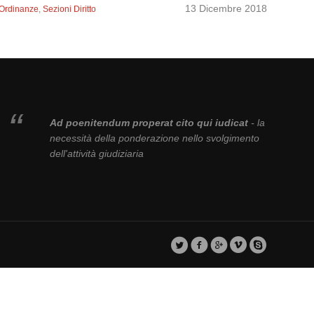
13 Dicembre 2018
 Ordinanze
,
Sezioni Diritto
Ad poenitendum properat cito qui iudicat
- la
necessità della ponderazione nello svolgimento
dell'attività giudiziaria