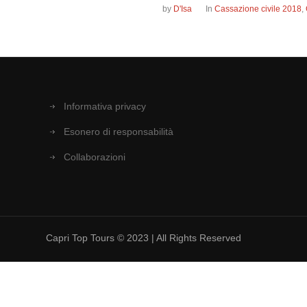
by
D'Isa
In
Cassazione civile 2018
,
Informativa privacy
Esonero di responsabilità
Collaborazioni
Capri Top Tours © 2023 | All Rights Reserved