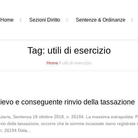
Home
Sezioni Diritto
Sentenze & Ordinanze
Tag:
utili di esercizio
Home
/
utili di esercizio
relievo e conseguente rinvio della tassazione
utaria, Sentenza 18 ottobre 2018, n. 26194. La massima estrapolata: Per 
vio della tassazione, occorre che le somme incassate siano registrate ne
 n. 26194 Data...