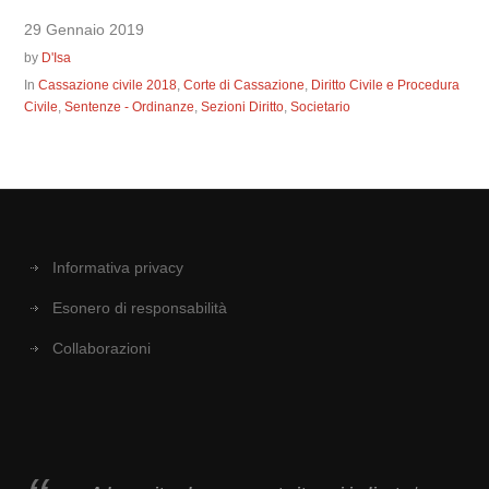
29 Gennaio 2019
by
D'Isa
In
Cassazione civile 2018
,
Corte di Cassazione
,
Diritto Civile e Procedura
Civile
,
Sentenze - Ordinanze
,
Sezioni Diritto
,
Societario
Informativa privacy
Esonero di responsabilità
Collaborazioni